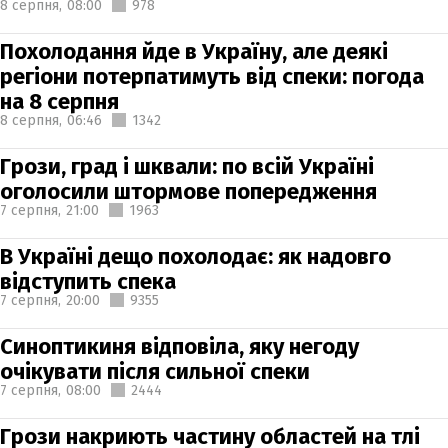
8 серпня,
08:00
978
Похолодання йде в Україну, але деякі
регіони потерпатимуть від спеки: погода
на 8 серпня
8 серпня,
06:46
1342
Грози, град і шквали: по всій Україні
оголосили штормове попередження
7 серпня,
21:00
1963
В Україні дещо похолодає: як надовго
відступить спека
7 серпня,
20:00
9355
Синоптикиня відповіла, яку негоду
очікувати після сильної спеки
7 серпня,
08:00
2444
Грози накриють частину областей на тлі