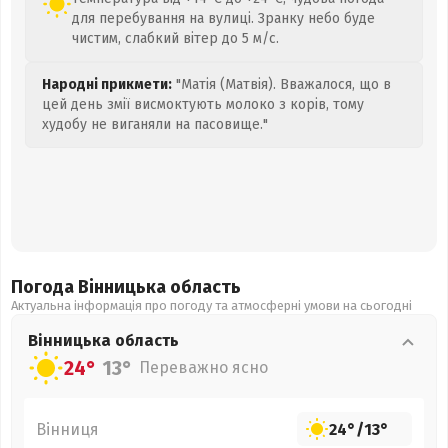
для перебування на вулиці. Зранку небо буде
чистим, слабкий вітер до 5 м/с.
Народні прикмети:
"Матія (Матвія). Вважалося, що в
цей день змії висмоктують молоко з корів, тому
худобу не виганяли на пасовище."
Погода Вінницька
область
Актуальна інформація про погоду та атмосферні умови на сьогодні
Вінницька
область
24°
13°
Переважно ясно
Вінниця
24°
/
13°