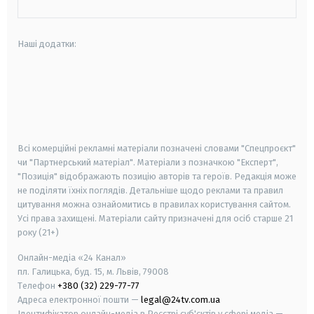
Наші додатки:
android
apple
smart tv
samsung smart tv
Всі комерційні рекламні матеріали позначені словами "Спецпроєкт"
чи "Партнерський матеріал". Матеріали з позначкою "Експерт",
"Позиція" відображають позицію авторів та героїв. Редакція може
не поділяти їхніх поглядів. Детальніше щодо реклами та правил
цитування можна ознайомитись в правилах користування сайтом.
Усі права захищені.
Матеріали сайту призначені для осіб старше
21
року (21+)
Онлайн-медіа «24 Канал»
пл. Галицька, буд. 15, м. Львів, 79008
Телефон
+380 (32) 229-77-77
Адреса електронної пошти —
legal@24tv.com.ua
Ідентифікатор онлайн-медіа в Реєстрі суб'єктів у сфері медіа —