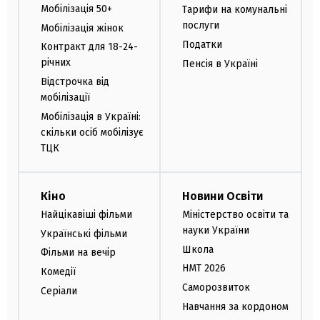
Мобілізація 50+
Тарифи на комунальні
послуги
Мобілізація жінок
Податки
Контракт для 18-24-
річних
Пенсія в Україні
Відстрочка від
мобілізації
Мобілізація в Україні:
скільки осіб мобілізує
ТЦК
Кіно
Новини Освіти
Найцікавіші фільми
Міністерство освіти та
науки України
Українські фільми
Школа
Фільми на вечір
НМТ 2026
Комедії
Саморозвиток
Серіали
Навчання за кордоном