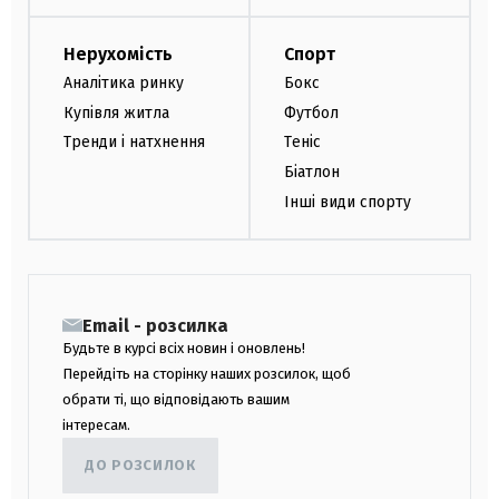
Нерухомість
Спорт
Аналітика ринку
Бокс
Купівля житла
Футбол
Тренди і натхнення
Теніс
Біатлон
Інші види спорту
Email - розсилка
Будьте в курсі всіх новин і оновлень!
Перейдіть на сторінку наших розсилок, щоб
обрати ті, що відповідають вашим
інтересам.
ДО РОЗСИЛОК