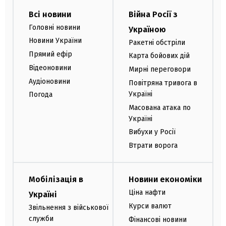
Всі новини
Війна Росії з
Головні новини
Україною
Новини України
Ракетні обстріли
Прямий ефір
Карта бойових дій
Відеоновини
Мирні переговори
Аудіоновини
Повітряна тривога в
Україні
Погода
Масована атака по
Україні
Вибухи у Росії
Втрати ворога
Мобілізація в
Новини економіки
Ціна нафти
Україні
Курси валют
Звільнення з військової
служби
Фінансові новини