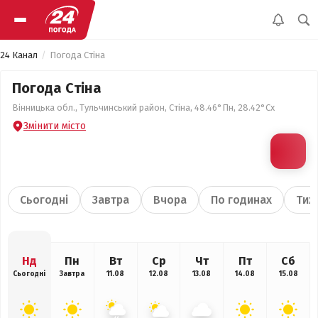
24 Канал
Погода Стіна
Погода Стіна
Вінницька обл., Тульчинський район, Стіна, 48.46°Пн, 28.42°Сх
Змінити місто
Сьогодні
Завтра
Вчора
По годинах
Тиж
Нд
Пн
Вт
Ср
Чт
Пт
Сб
Сьогодні
Завтра
11.08
12.08
13.08
14.08
15.08