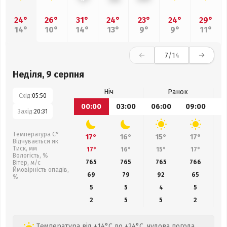
24°
26°
31°
24°
23°
24°
29°
14°
10°
14°
13°
9°
9°
11°
7
/14
Неділя, 9 серпня
Ніч
Ранок
Схід:
05:50
00:00
03:00
06:00
09:00
1
Захід:
20:31
Температура С°
17°
16°
15°
17°
Відчувається як
Тиск, мм
17°
16°
15°
17°
Вологість, %
765
765
765
766
Вітер, м/с
Ймовірність опадів,
69
79
92
65
%
5
5
4
5
2
5
5
2
Температура від +14°C до +24°C, чудова погода