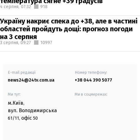
температура сягне +39 градусів
4 серпня,
07:32
918
Україну накриє спека до +38, але в частині
областей пройдуть дощі: прогноз погоди
на 3 серпня
3 серпня,
09:27
10997
E-mail редакції
Номер телефону:
news24@24tv.com.ua
+38 044 390 5077
Ми тут:
Ми в соцмережах:
м.Київ
,
вул. Володимирська
офіс
61/11,
50