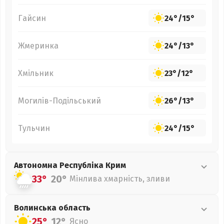
Гайсин
24°
/
15°
Жмеринка
24°
/
13°
Хмільник
23°
/
12°
Могилів-Подільський
26°
/
13°
Тульчин
24°
/
15°
Автономна Республіка Крим
33°
20°
Мінлива хмарність, зливи
Волинська
область
25°
12°
Ясно