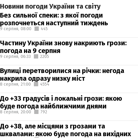
Новини погоди України та світу
Без сильної спеки: з якої погоди
розпочнеться наступний тиждень
9 серпня,
08:00
445
Частину України знову накриють грози:
погода на 9 серпня
9 серпня,
06:33
2205
Вулиці перетворилися на річки: негода
накрила одразу низку міст
8 серпня,
21:00
4554
До +33 градусів і локальні грози: якою
буде погода найближчими днями
8 серпня,
20:00
792
До +38, але місцями з грозами та
шквалами: якою буде погода на вихідних