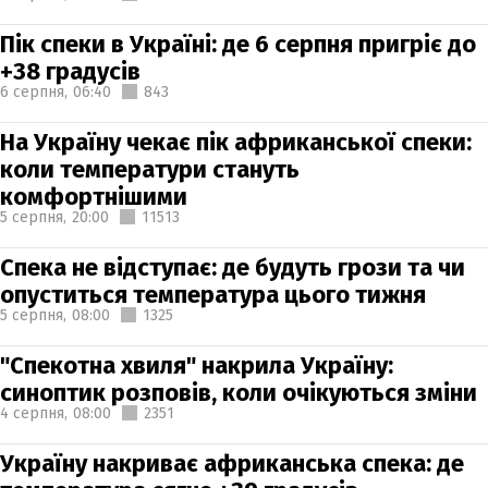
Пік спеки в Україні: де 6 серпня пригріє до
+38 градусів
6 серпня,
06:40
843
На Україну чекає пік африканської спеки:
коли температури стануть
комфортнішими
5 серпня,
20:00
11513
Спека не відступає: де будуть грози та чи
опуститься температура цього тижня
5 серпня,
08:00
1325
"Спекотна хвиля" накрила Україну:
синоптик розповів, коли очікуються зміни
4 серпня,
08:00
2351
Україну накриває африканська спека: де