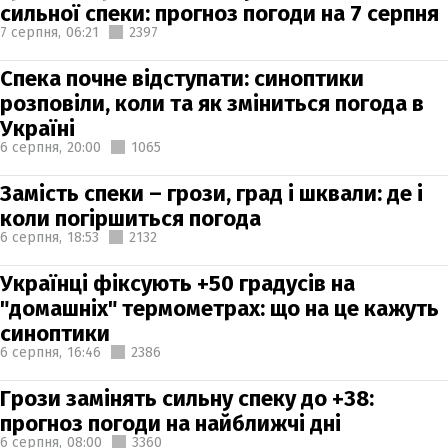
сильної спеки: прогноз погоди на 7 серпня
7 серпня,
06:21
2397
Спека почне відступати: синоптики
розповіли, коли та як зміниться погода в
Україні
6 серпня,
20:00
1065
Замість спеки – грози, град і шквали: де і
коли погіршиться погода
6 серпня,
18:53
2132
Українці фіксують +50 градусів на
"домашніх" термометрах: що на це кажуть
синоптики
6 серпня,
16:46
2386
Грози замінять сильну спеку до +38:
прогноз погоди на найближчі дні
6 серпня,
08:00
3360