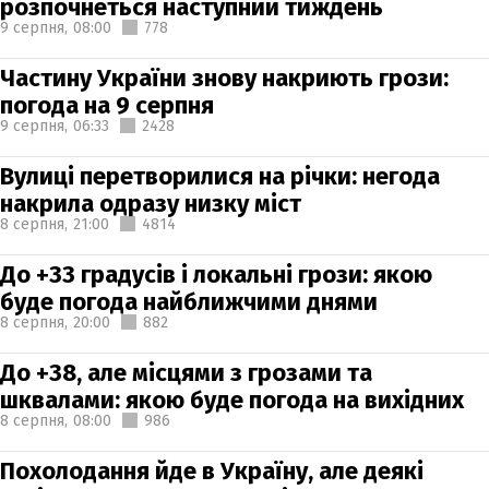
розпочнеться наступний тиждень
9 серпня,
08:00
778
Частину України знову накриють грози:
погода на 9 серпня
9 серпня,
06:33
2428
Вулиці перетворилися на річки: негода
накрила одразу низку міст
8 серпня,
21:00
4814
До +33 градусів і локальні грози: якою
буде погода найближчими днями
8 серпня,
20:00
882
До +38, але місцями з грозами та
шквалами: якою буде погода на вихідних
8 серпня,
08:00
986
Похолодання йде в Україну, але деякі