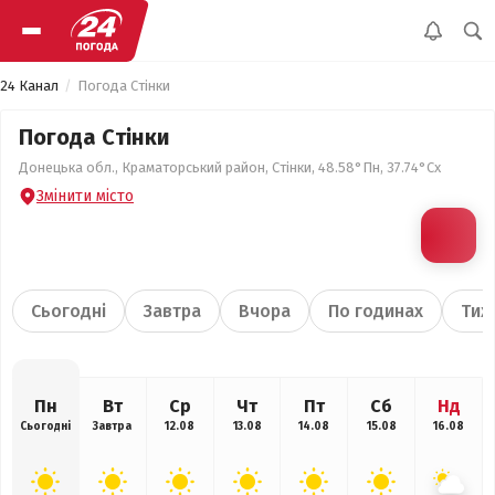
24 Канал
Погода Стінки
Погода Стінки
Донецька обл., Краматорський район, Стінки, 48.58°Пн, 37.74°Сх
Змінити місто
Сьогодні
Завтра
Вчора
По годинах
Тиж
Пн
Вт
Ср
Чт
Пт
Сб
Нд
Сьогодні
Завтра
12.08
13.08
14.08
15.08
16.08