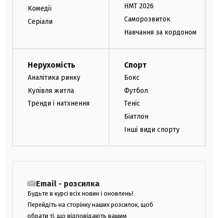
НМТ 2026
Комедії
Саморозвиток
Серіали
Навчання за кордоном
Нерухомість
Спорт
Аналітика ринку
Бокс
Купівля житла
Футбол
Тренди і натхнення
Теніс
Біатлон
Інші види спорту
Email - розсилка
Будьте в курсі всіх новин і оновлень!
Перейдіть на сторінку наших розсилок, щоб
обрати ті, що відповідають вашим