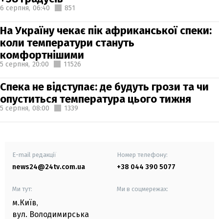
6 серпня,
06:40
851
На Україну чекає пік африканської спеки:
коли температури стануть
комфортнішими
5 серпня,
20:00
11526
Спека не відступає: де будуть грози та чи
опуститься температура цього тижня
5 серпня,
08:00
1339
E-mail редакції
Номер телефону:
news24@24tv.com.ua
+38 044 390 5077
Ми тут:
Ми в соцмережах:
м.Київ
,
вул. Володимирська