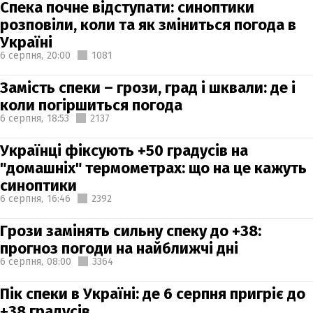
Спека почне відступати: синоптики
розповіли, коли та як зміниться погода в
Україні
6 серпня,
20:00
1081
Замість спеки – грози, град і шквали: де і
коли погіршиться погода
6 серпня,
18:53
2137
Українці фіксують +50 градусів на
"домашніх" термометрах: що на це кажуть
синоптики
6 серпня,
16:46
2392
Грози замінять сильну спеку до +38:
прогноз погоди на найближчі дні
6 серпня,
08:00
3364
Пік спеки в Україні: де 6 серпня пригріє до
+38 градусів