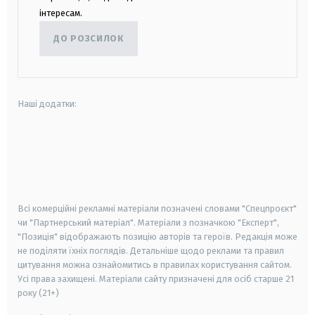
інтересам.
ДО РОЗСИЛОК
Наші додатки:
android
apple
smart tv
samsung smart tv
Всі комерційні рекламні матеріали позначені словами "Спецпроєкт"
чи "Партнерський матеріал". Матеріали з позначкою "Експерт",
"Позиція" відображають позицію авторів та героїв. Редакція може
не поділяти їхніх поглядів. Детальніше щодо реклами та правил
цитування можна ознайомитись в правилах користування сайтом.
Усі права захищені.
Матеріали сайту призначені для осіб старше
21
року (21+)