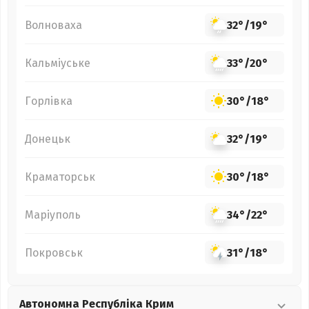
Волноваха
32°
/
19°
Кальміуське
33°
/
20°
Горлівка
30°
/
18°
Донецьк
32°
/
19°
Краматорськ
30°
/
18°
Маріуполь
34°
/
22°
Покровськ
31°
/
18°
Автономна Республіка Крим