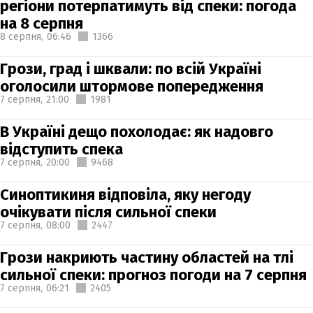
регіони потерпатимуть від спеки: погода
на 8 серпня
8 серпня,
06:46
1366
Грози, град і шквали: по всій Україні
оголосили штормове попередження
7 серпня,
21:00
1981
В Україні дещо похолодає: як надовго
відступить спека
7 серпня,
20:00
9468
Синоптикиня відповіла, яку негоду
очікувати після сильної спеки
7 серпня,
08:00
2447
Грози накриють частину областей на тлі
сильної спеки: прогноз погоди на 7 серпня
7 серпня,
06:21
2405