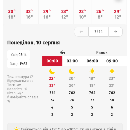
30°
32°
29°
23°
22°
26°
29°
18°
16°
16°
12°
10°
8°
12°
7
/14
Понеділок, 10 серпня
Ніч
Ранок
Схід:
05:14
00:00
03:00
06:00
09:00
1
Захід:
19:53
Температура С°
22°
20°
18°
23°
Відчувається як
Тиск, мм
22°
20°
18°
23°
Вологість, %
761
762
762
762
Вітер, м/с
Ймовірність опадів,
74
76
77
58
%
4
5
5
6
2
2
2
2
Очікується від +18°C до +30°C, тримайтеся в тіні у