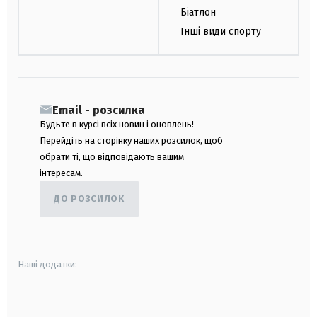
Біатлон
Інші види спорту
Email - розсилка
Будьте в курсі всіх новин і оновлень!
Перейдіть на сторінку наших розсилок, щоб
обрати ті, що відповідають вашим
інтересам.
ДО РОЗСИЛОК
Наші додатки:
android
apple