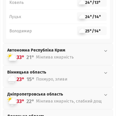
Ковель
24°
/
13°
Луцьк
24°
/
14°
Володимир
25°
/
14°
Автономна Республіка Крим
33°
21°
Мінлива хмарність
Вінницька
область
23°
15°
Похмуро, зливи
Дніпропетровська
область
33°
22°
Мінлива хмарність, слабкий дощ