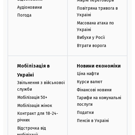
Мирні переговори
Аудіоновини
Повітряна тривога в
Україні
Погода
Масована атака по
Україні
Вибухи у Росії
Втрати ворога
Мобілізація в
Новини економіки
Ціна нафти
Україні
Курси валют
Звільнення з військової
служби
Фінансові новини
Мобілізація 50+
Тарифи на комунальні
послуги
Мобілізація жінок
Податки
Контракт для 18-24-
річних
Пенсія в Україні
Відстрочка від
мобілізації