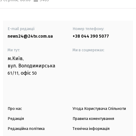
E-mail редакції
Номер телефону:
news24@24tv.com.ua
+38 044 390 5077
Ми тут:
Ми в соцмережах:
м.Київ
,
вул. Володимирська
офіс
61/11,
50
Про нас
Угода Користувача Спільноти
Редакція
Правила коментування
Редакційна політика
Технічна інформація