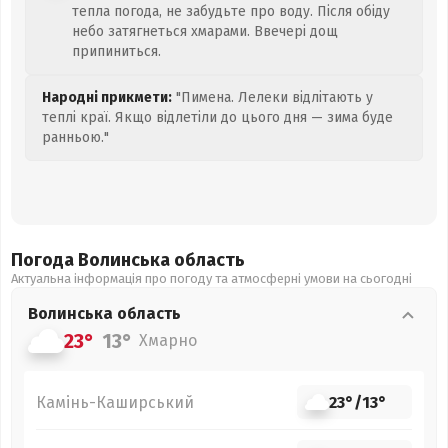
тепла погода, не забудьте про воду. Після обіду
небо затягнеться хмарами. Ввечері дощ
припиниться.
Народні прикмети:
"Пимена. Лелеки відлітають у
теплі краї. Якщо відлетіли до цього дня — зима буде
ранньою."
Погода Волинська
область
Актуальна інформація про погоду та атмосферні умови на сьогодні
Волинська
область
23°
13°
Хмарно
Камінь-Каширський
23°
/
13°