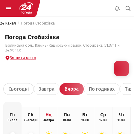
24 Канал
Погода Стобихівка
Погода Стобихівка
Волинська обл., Камінь-Каширський район, Стобихівка, 51.37°Пн,
24.98°Сх
Змінити місто
Сьогодні
Завтра
Вчора
По годинах
Тиж
Пт
Сб
Нд
Пн
Вт
Ср
Чт
Вчора
Сьогодні
Завтра
10.08
11.08
12.08
13.08