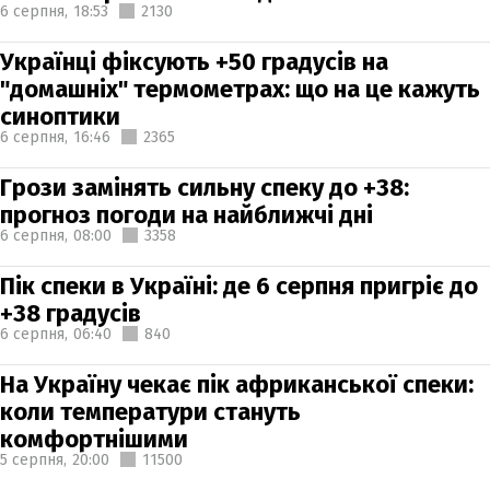
6 серпня,
18:53
2130
Українці фіксують +50 градусів на
"домашніх" термометрах: що на це кажуть
синоптики
6 серпня,
16:46
2365
Грози замінять сильну спеку до +38:
прогноз погоди на найближчі дні
6 серпня,
08:00
3358
Пік спеки в Україні: де 6 серпня пригріє до
+38 градусів
6 серпня,
06:40
840
На Україну чекає пік африканської спеки:
коли температури стануть
комфортнішими
5 серпня,
20:00
11500