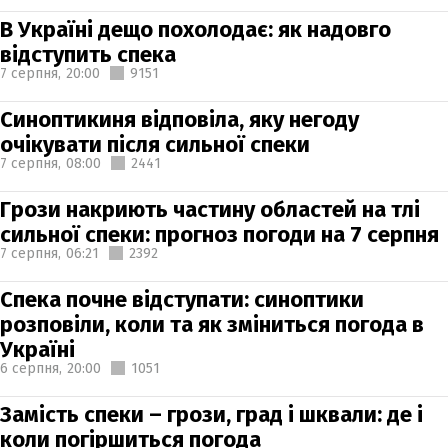
В Україні дещо похолодає: як надовго
відступить спека
7 серпня,
20:00
9151
Синоптикиня відповіла, яку негоду
очікувати після сильної спеки
7 серпня,
08:00
2441
Грози накриють частину областей на тлі
сильної спеки: прогноз погоди на 7 серпня
7 серпня,
06:21
2392
Спека почне відступати: синоптики
розповіли, коли та як зміниться погода в
Україні
6 серпня,
20:00
1051
Замість спеки – грози, град і шквали: де і
коли погіршиться погода