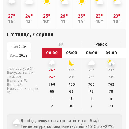
27°
24°
25°
29°
25°
23°
23°
16°
13°
10°
11°
14°
10°
10°
П'ятниця, 7 серпня
Ніч
Ранок
Схід:
05:54
00:00
03:00
06:00
09:00
1
Захід:
20:58
Температура С°
24°
23°
21°
23°
Відчувається як
Тиск, мм
24°
23°
21°
23°
Вологість, %
760
760
760
762
Вітер, м/с
Ймовірність опадів,
65
66
76
78
%
1
3
4
4
2
10
2
31
До обіду очікуються грози, вітер до 6 м/с.
Температура коливатиметься від +16°C до +27°C,