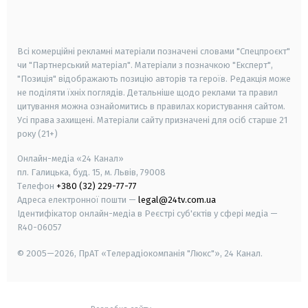
smart tv
samsung smart tv
Всі комерційні рекламні матеріали позначені словами "Спецпроєкт"
чи "Партнерський матеріал". Матеріали з позначкою "Експерт",
"Позиція" відображають позицію авторів та героїв. Редакція може
не поділяти їхніх поглядів. Детальніше щодо реклами та правил
цитування можна ознайомитись в правилах користування сайтом.
Усі права захищені.
Матеріали сайту призначені для осіб старше
21
року (21+)
Онлайн-медіа «24 Канал»
пл. Галицька, буд. 15, м. Львів, 79008
Телефон
+380 (32) 229-77-77
Адреса електронної пошти —
legal@24tv.com.ua
Ідентифікатор онлайн-медіа в Реєстрі суб'єктів у сфері медіа —
R40-06057
© 2005—2026,
ПрАТ «Телерадіокомпанія "Люкс"», 24 Канал.