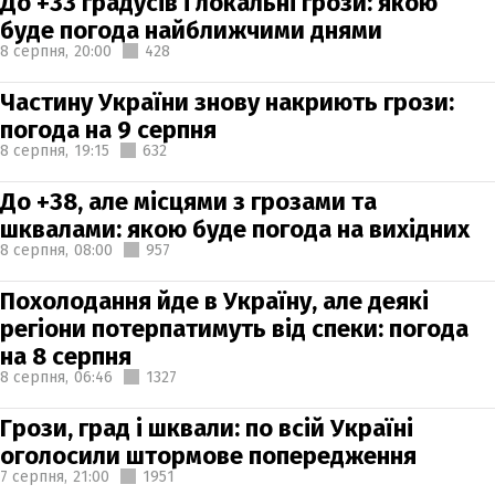
До +33 градусів і локальні грози: якою
буде погода найближчими днями
8 серпня,
20:00
428
Частину України знову накриють грози:
погода на 9 серпня
8 серпня,
19:15
632
До +38, але місцями з грозами та
шквалами: якою буде погода на вихідних
8 серпня,
08:00
957
Похолодання йде в Україну, але деякі
регіони потерпатимуть від спеки: погода
на 8 серпня
8 серпня,
06:46
1327
Грози, град і шквали: по всій Україні
оголосили штормове попередження
7 серпня,
21:00
1951