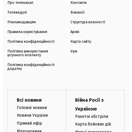
Про телеканал
Контакти
Телеведучі
Вакансії
Рекламодавцям
Структура власності
Правила користування
Архів
Політика конфіденційності
Карта сайту
Політика використання
Ігри
штучного інтелекту
Політика конфіденційності
додатку
Всі новини
Війна Росії з
Головні новини
Україною
Новини України
Ракетні обстріли
Прямий ефір
Карта бойових дій
Відеоновини