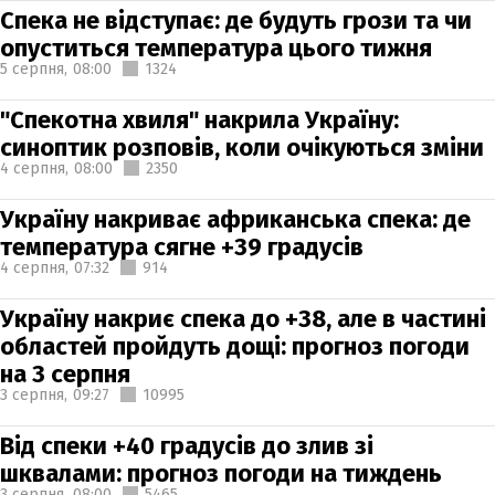
Спека не відступає: де будуть грози та чи
опуститься температура цього тижня
5 серпня,
08:00
1324
"Спекотна хвиля" накрила Україну:
синоптик розповів, коли очікуються зміни
4 серпня,
08:00
2350
Україну накриває африканська спека: де
температура сягне +39 градусів
4 серпня,
07:32
914
Україну накриє спека до +38, але в частині
областей пройдуть дощі: прогноз погоди
на 3 серпня
3 серпня,
09:27
10995
Від спеки +40 градусів до злив зі
шквалами: прогноз погоди на тиждень
3 серпня,
08:00
5465