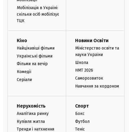
Мобілізація в Україні:
скільки осіб мобілізує
ТЦК
Кіно
Новини Освіти
Найцікавіші фільми
Міністерство освіти та
науки України
Українські фільми
Школа
Фільми на вечір
НМТ 2026
Комедії
Саморозвиток
Серіали
Навчання за кордоном
Нерухомість
Спорт
Аналітика ринку
Бокс
Купівля житла
Футбол
Тренди і натхнення
Теніс