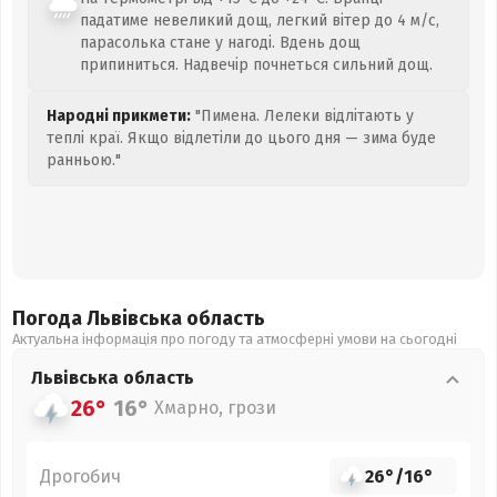
падатиме невеликий дощ, легкий вітер до 4 м/с,
парасолька стане у нагоді. Вдень дощ
припиниться. Надвечір почнеться сильний дощ.
Народні прикмети:
"Пимена. Лелеки відлітають у
теплі краї. Якщо відлетіли до цього дня — зима буде
ранньою."
Погода Львівська
область
Актуальна інформація про погоду та атмосферні умови на сьогодні
Львівська
область
26°
16°
Хмарно, грози
Дрогобич
26°
/
16°