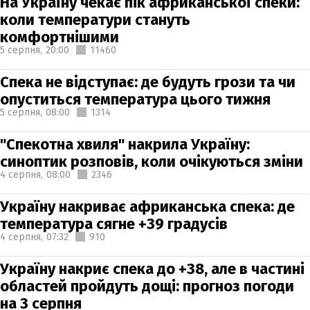
На Україну чекає пік африканської спеки:
коли температури стануть
комфортнішими
5 серпня,
20:00
11460
Спека не відступає: де будуть грози та чи
опуститься температура цього тижня
5 серпня,
08:00
1314
"Спекотна хвиля" накрила Україну:
синоптик розповів, коли очікуються зміни
4 серпня,
08:00
2346
Україну накриває африканська спека: де
температура сягне +39 градусів
4 серпня,
07:32
910
Україну накриє спека до +38, але в частині
областей пройдуть дощі: прогноз погоди
на 3 серпня