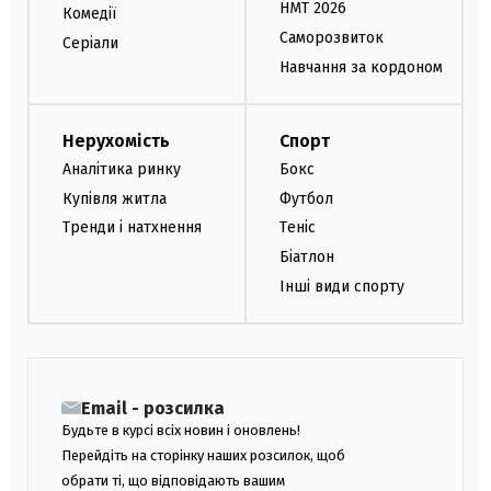
НМТ 2026
Комедії
Саморозвиток
Серіали
Навчання за кордоном
Нерухомість
Спорт
Аналітика ринку
Бокс
Купівля житла
Футбол
Тренди і натхнення
Теніс
Біатлон
Інші види спорту
Email - розсилка
Будьте в курсі всіх новин і оновлень!
Перейдіть на сторінку наших розсилок, щоб
обрати ті, що відповідають вашим