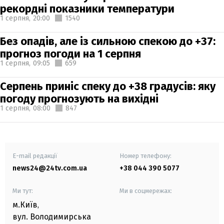
рекордні показники температури
1 серпня,
20:00
1540
Без опадів, але із сильною спекою до +37:
прогноз погоди на 1 серпня
1 серпня,
09:05
659
Серпень приніс спеку до +38 градусів: яку
погоду прогнозують на вихідні
1 серпня,
08:00
847
E-mail редакції
Номер телефону:
news24@24tv.com.ua
+38 044 390 5077
Ми тут:
Ми в соцмережах:
м.Київ
,
вул. Володимирська