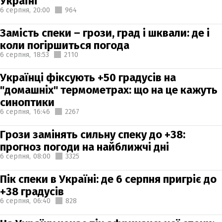
Україні
6 серпня,
20:00
964
Замість спеки – грози, град і шквали: де і
коли погіршиться погода
6 серпня,
18:53
2110
Українці фіксують +50 градусів на
"домашніх" термометрах: що на це кажуть
синоптики
6 серпня,
16:46
2267
Грози замінять сильну спеку до +38:
прогноз погоди на найближчі дні
6 серпня,
08:00
3325
Пік спеки в Україні: де 6 серпня пригріє до
+38 градусів
6 серпня,
06:40
828