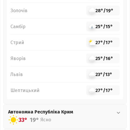
Золочів
28°
/
19°
Самбір
25°
/
15°
Стрий
27°
/
17°
Яворів
25°
/
16°
Львів
23°
/
13°
Шептицький
27°
/
17°
Автономна Республіка Крим
33°
19°
Ясно