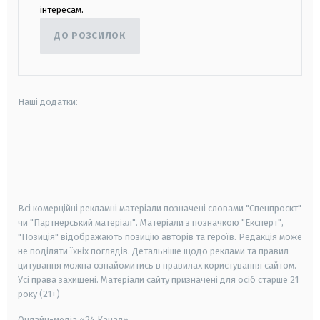
інтересам.
ДО РОЗСИЛОК
Наші додатки:
android
apple
smart tv
samsung smart tv
Всі комерційні рекламні матеріали позначені словами "Спецпроєкт"
чи "Партнерський матеріал". Матеріали з позначкою "Експерт",
"Позиція" відображають позицію авторів та героїв. Редакція може
не поділяти їхніх поглядів. Детальніше щодо реклами та правил
цитування можна ознайомитись в правилах користування сайтом.
Усі права захищені.
Матеріали сайту призначені для осіб старше
21
року (21+)
Онлайн-медіа «24 Канал»