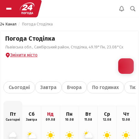
24 Канал
Погода Стоділка
Погода Стоділка
Львівська обл., Самбірський район, Стоділка, 49.19°Пн, 23.08°Сх
Змінити місто
Сьогодні
Завтра
Вчора
По годинах
Тиж
Пт
Сб
Нд
Пн
Вт
Ср
Чт
Сьогодні
Завтра
09.08
10.08
11.08
12.08
13.08