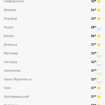
Сімферополь
33°
Вінниця
34°
Чернівці
32°
Луцьк
28°
Дніпро
36°
Донецьк
37°
Житомир
33°
Ужгород
32°
Запоріжжя
37°
Івано-Франківськ
32°
Київ
37°
Кропивницький
37°