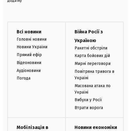
додатку
Всі новини
Війна Росії з
Головні новини
Україною
Новини України
Ракетні обстріли
Прямий ефір
Карта бойових дій
Відеоновини
Мирні переговори
Аудіоновини
Повітряна тривога в
Україні
Погода
Масована атака по
Україні
Вибухи у Росії
Втрати ворога
Мобілізація в
Новини економіки