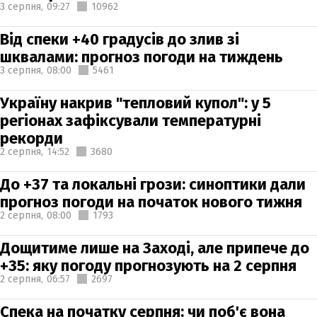
3 серпня,
09:27
10962
Від спеки +40 градусів до злив зі
шквалами: прогноз погоди на тиждень
3 серпня,
08:00
5461
Україну накрив "тепловий купол": у 5
регіонах зафіксували температурні
рекорди
2 серпня,
14:52
3680
До +37 та локальні грози: синоптики дали
прогноз погоди на початок нового тижня
2 серпня,
08:00
1793
Дощитиме лише на Заході, але припече до
+35: яку погоду прогнозують на 2 серпня
2 серпня,
06:57
2697
Спека на початку серпня: чи поб'є вона