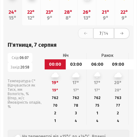
24°
22°
23°
28°
26°
21°
22°
15°
12°
9°
8°
13°
9°
9°
7
/14
П'ятниця, 7 серпня
Ніч
Ранок
Схід:
06:07
00:00
03:00
06:00
09:00
1
Захід:
20:58
Температура С°
19°
17°
17°
20°
Відчувається як
Тиск, мм
19°
17°
17°
20°
Вологість, %
762
762
762
763
Вітер, м/с
Ймовірність опадів,
70
78
75
77
%
2
3
1
2
1
4
4
4
На термометрі від +15°C до +24°C. Вранці