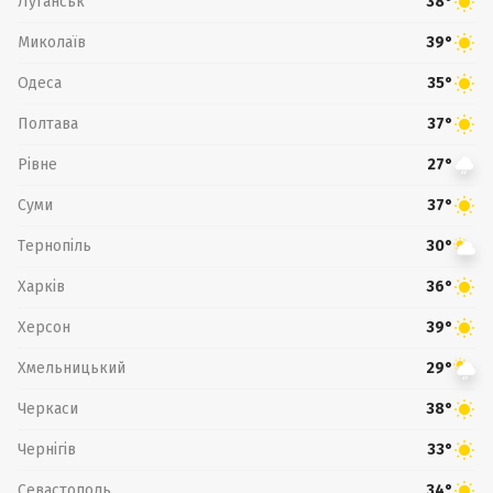
Луганськ
38°
Миколаїв
39°
Одеса
35°
Полтава
37°
Рівне
27°
Суми
37°
Тернопіль
30°
Харків
36°
Херсон
39°
Хмельницький
29°
Черкаси
38°
Чернігів
33°
Севастополь
34°