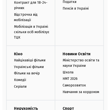
Податки
Контракт для 18-24-
річних
Пенсія в Україні
Відстрочка від
мобілізації
Мобілізація в Україні:
скільки осіб мобілізує
ТЦК
Кіно
Новини Освіти
Найцікавіші фільми
Міністерство освіти та
науки України
Українські фільми
Школа
Фільми на вечір
НМТ 2026
Комедії
Саморозвиток
Серіали
Навчання за кордоном
Нерухомість
Спорт