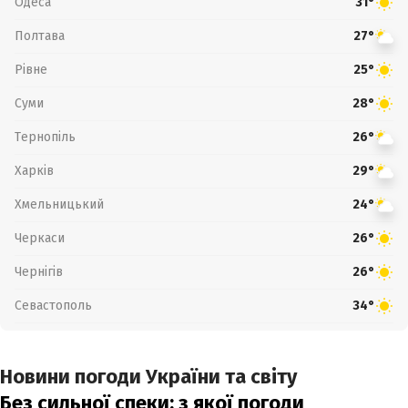
Одеса
31°
Полтава
27°
Рівне
25°
Суми
28°
Тернопіль
26°
Харків
29°
Хмельницький
24°
Черкаси
26°
Чернігів
26°
Севастополь
34°
Новини погоди України та світу
Без сильної спеки: з якої погоди