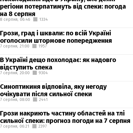
регіони потерпатимуть від спеки: погода
на 8 серпня
8 серпня,
06:46
1334
Грози, град і шквали: по всій Україні
оголосили штормове попередження
7 серпня,
21:00
1957
В Україні дещо похолодає: як надовго
відступить спека
7 серпня,
20:00
9304
Синоптикиня відповіла, яку негоду
очікувати після сильної спеки
7 серпня,
08:00
2441
Грози накриють частину областей на тлі
сильної спеки: прогноз погоди на 7 серпня
7 серпня,
06:21
2397