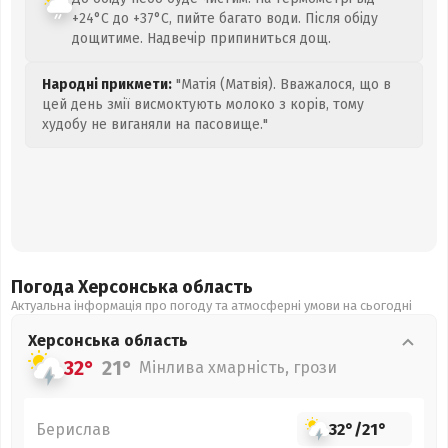
+24°C до +37°C, пийте багато води. Після обіду
дощитиме. Надвечір припиниться дощ.
Народні прикмети:
"Матія (Матвія). Вважалося, що в
цей день змії висмоктують молоко з корів, тому
худобу не виганяли на пасовище."
Погода Херсонська
область
Актуальна інформація про погоду та атмосферні умови на сьогодні
Херсонська
область
32°
21°
Мінлива хмарність, грози
Берислав
32°
/
21°