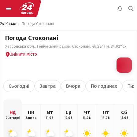
24 Канал
Погода Стокопані
Погода Стокопані
Херсонська обл., Генічеський район, Стокопані, 46.28°Пн, 34.92°Сх
Змінити місто
Сьогодні
Завтра
Вчора
По годинах
Тиж
Нд
Пн
Вт
Ср
Чт
Пт
Сб
Сьогодні
Завтра
11.08
12.08
13.08
14.08
15.08