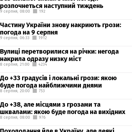
розпочнеться наступний тиждень
9 серпня,
08:00
192
Частину України знову накриють грози:
погода на 9 серпня
9 серпня,
06:33
1912
Вулиці перетворилися на річки: негода
накрила одразу низку міст
8 серпня,
21:00
4234
До +33 градусів і локальні грози: якою
буде погода найближчими днями
8 серпня,
20:00
753
До +38, але місцями з грозами та
шквалами: якою буде погода на вихідних
8 серпня,
08:00
976
Похолодання йде в Україну, але деякі