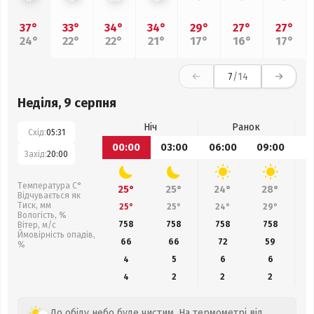
37°
33°
34°
34°
29°
27°
27°
24°
22°
22°
21°
17°
16°
17°
7
/14
Неділя, 9 серпня
Ніч
Ранок
Схід:
05:31
00:00
03:00
06:00
09:00
1
Захід:
20:00
Температура С°
25°
25°
24°
28°
Відчувається як
Тиск, мм
25°
25°
24°
29°
Вологість, %
758
758
758
758
Вітер, м/с
Ймовірність опадів,
66
66
72
59
%
4
5
6
6
4
2
2
2
До обіду небо буде чистим. На термометрі від