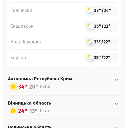
Генічеськ
37°
/
24°
Скадовськ
35°
/
22°
Нова Каховка
33°
/
22°
Херсон
33°
/
22°
Автономна Республіка Крим
34°
20°
Ясно
Вінницька
область
24°
13°
Ясно
Волинська
область