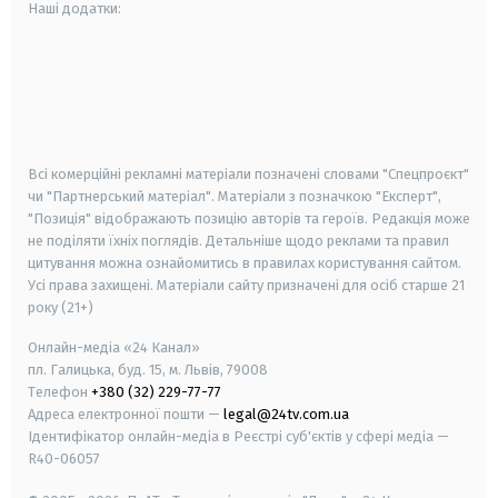
Наші додатки:
android
apple
smart tv
samsung smart tv
Всі комерційні рекламні матеріали позначені словами "Спецпроєкт"
чи "Партнерський матеріал". Матеріали з позначкою "Експерт",
"Позиція" відображають позицію авторів та героїв. Редакція може
не поділяти їхніх поглядів. Детальніше щодо реклами та правил
цитування можна ознайомитись в правилах користування сайтом.
Усі права захищені.
Матеріали сайту призначені для осіб старше
21
року (21+)
Онлайн-медіа «24 Канал»
пл. Галицька, буд. 15, м. Львів, 79008
Телефон
+380 (32) 229-77-77
Адреса електронної пошти —
legal@24tv.com.ua
Ідентифікатор онлайн-медіа в Реєстрі суб'єктів у сфері медіа —
R40-06057