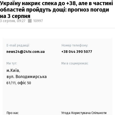
Україну накриє спека до +38, але в частині
областей пройдуть дощі: прогноз погоди
на 3 серпня
3 серпня,
09:27
10997
E-mail редакції
Номер телефону:
news24@24tv.com.ua
+38 044 390 5077
Ми тут:
Ми в соцмережах:
м.Київ
,
вул. Володимирська
офіс
61/11,
50
Про нас
Угода Користувача Спільноти