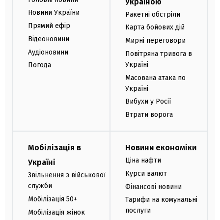
Україною
Новини України
Ракетні обстріли
Прямий ефір
Карта бойових дій
Відеоновини
Мирні переговори
Аудіоновини
Повітряна тривога в
Україні
Погода
Масована атака по
Україні
Вибухи у Росії
Втрати ворога
Мобілізація в
Новини економіки
Ціна нафти
Україні
Курси валют
Звільнення з військової
служби
Фінансові новини
Мобілізація 50+
Тарифи на комунальні
послуги
Мобілізація жінок