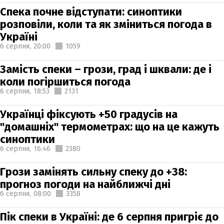
Спека почне відступати: синоптики
розповіли, коли та як зміниться погода в
Україні
6 серпня,
20:00
1059
Замість спеки – грози, град і шквали: де і
коли погіршиться погода
6 серпня,
18:53
2131
Українці фіксують +50 градусів на
"домашніх" термометрах: що на це кажуть
синоптики
6 серпня,
16:46
2380
Грози замінять сильну спеку до +38:
прогноз погоди на найближчі дні
6 серпня,
08:00
3358
Пік спеки в Україні: де 6 серпня пригріє до