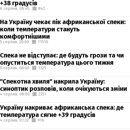
+38 градусів
6 серпня,
06:40
842
На Україну чекає пік африканської спеки:
коли температури стануть
комфортнішими
5 серпня,
20:00
11510
Спека не відступає: де будуть грози та чи
опуститься температура цього тижня
5 серпня,
08:00
1325
"Спекотна хвиля" накрила Україну:
синоптик розповів, коли очікуються зміни
4 серпня,
08:00
2351
Україну накриває африканська спека: де
температура сягне +39 градусів
4 серпня,
07:32
916