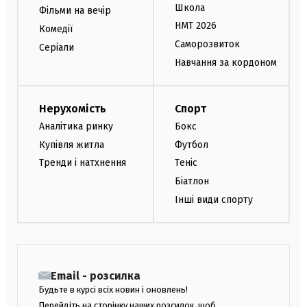
Школа
Фільми на вечір
НМТ 2026
Комедії
Саморозвиток
Серіали
Навчання за кордоном
Нерухомість
Спорт
Аналітика ринку
Бокс
Купівля житла
Футбол
Тренди і натхнення
Теніс
Біатлон
Інші види спорту
Email - розсилка
Будьте в курсі всіх новин і оновлень!
Перейдіть на сторінку наших розсилок, щоб