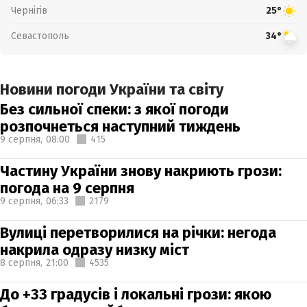
Чернігів
25°
Севастополь
34°
Новини погоди України та світу
Без сильної спеки: з якої погоди
розпочнеться наступний тиждень
9 серпня,
08:00
415
Частину України знову накриють грози:
погода на 9 серпня
9 серпня,
06:33
2179
Вулиці перетворилися на річки: негода
накрила одразу низку міст
8 серпня,
21:00
4535
До +33 градусів і локальні грози: якою