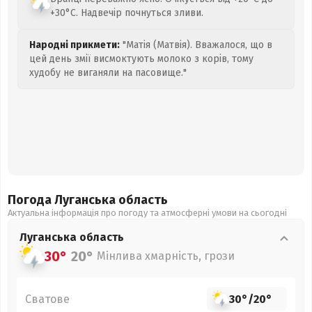
+30°C. Надвечір почнуться зливи.
Народні прикмети:
"Матія (Матвія). Вважалося, що в
цей день змії висмоктують молоко з корів, тому
худобу не виганяли на пасовище."
Погода Луганська
область
Актуальна інформація про погоду та атмосферні умови на сьогодні
Луганська
область
30°
20°
Мінлива хмарність, грози
Сватове
30°
/
20°