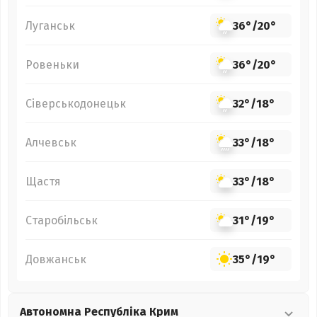
Луганськ
36°
/
20°
Ровеньки
36°
/
20°
Сіверськодонецьк
32°
/
18°
Алчевськ
33°
/
18°
Щастя
33°
/
18°
Старобільськ
31°
/
19°
Довжанськ
35°
/
19°
Автономна Республіка Крим