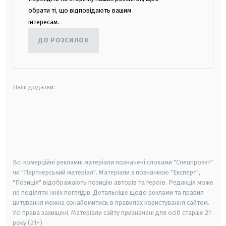
обрати ті, що відповідають вашим
інтересам.
ДО РОЗСИЛОК
Наші додатки:
android
apple
smart tv
samsung smart tv
Всі комерційні рекламні матеріали позначені словами "Спецпроєкт"
чи "Партнерський матеріал". Матеріали з позначкою "Експерт",
"Позиція" відображають позицію авторів та героїв. Редакція може
не поділяти їхніх поглядів. Детальніше щодо реклами та правил
цитування можна ознайомитись в правилах користування сайтом.
Усі права захищені.
Матеріали сайту призначені для осіб старше
21
року (21+)