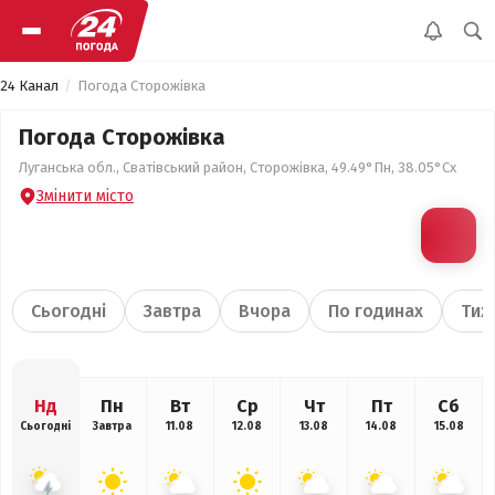
24 Канал
Погода Сторожівка
Погода Сторожівка
Луганська обл., Сватівський район, Сторожівка, 49.49°Пн, 38.05°Сх
Змінити місто
Сьогодні
Завтра
Вчора
По годинах
Тиж
Нд
Пн
Вт
Ср
Чт
Пт
Сб
Сьогодні
Завтра
11.08
12.08
13.08
14.08
15.08