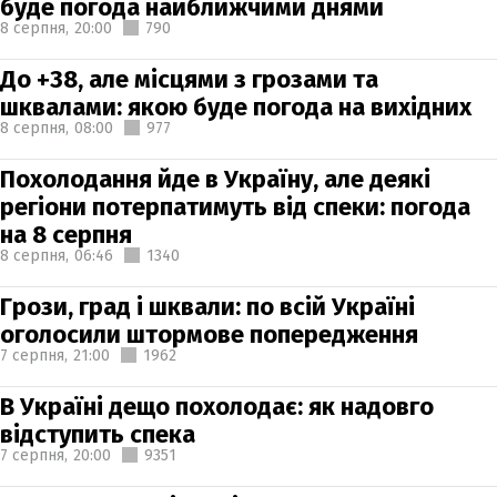
буде погода найближчими днями
8 серпня,
20:00
790
До +38, але місцями з грозами та
шквалами: якою буде погода на вихідних
8 серпня,
08:00
977
Похолодання йде в Україну, але деякі
регіони потерпатимуть від спеки: погода
на 8 серпня
8 серпня,
06:46
1340
Грози, град і шквали: по всій Україні
оголосили штормове попередження
7 серпня,
21:00
1962
В Україні дещо похолодає: як надовго
відступить спека
7 серпня,
20:00
9351