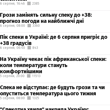
6 серпня,
16:46
2385
Грози замінять сильну спеку до +38:
прогноз погоди на найближчі дні
6 серпня,
08:00
3360
Пік спеки в Україні: де 6 серпня пригріє до
+38 градусів
6 серпня,
06:40
843
На Україну чекає пік африканської спеки:
коли температури стануть
комфортнішими
5 серпня,
20:00
11513
Спека не відступає: де будуть грози та чи
опуститься температура цього тижня
5 серпня,
08:00
1325
"Спекотна хвиля" накрила Україну: