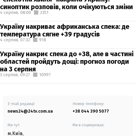
синоптик розповів, коли очікуються зміни
4 серпня,
08:00
2351
Україну накриває африканська спека: де
температура сягне +39 градусів
4 серпня,
07:32
918
Україну накриє спека до +38, але в частині
областей пройдуть дощі: прогноз погоди
на 3 серпня
3 серпня,
09:27
10997
E-mail редакції
Номер телефону:
news24@24tv.com.ua
+38 044 390 5077
Ми тут:
Ми в соцмережах:
м.Київ
,