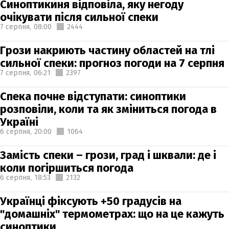
Синоптикиня відповіла, яку негоду
очікувати після сильної спеки
7 серпня,
08:00
2444
Грози накриють частину областей на тлі
сильної спеки: прогноз погоди на 7 серпня
7 серпня,
06:21
2397
Спека почне відступати: синоптики
розповіли, коли та як зміниться погода в
Україні
6 серпня,
20:00
1064
Замість спеки – грози, град і шквали: де і
коли погіршиться погода
6 серпня,
18:53
2132
Українці фіксують +50 градусів на
"домашніх" термометрах: що на це кажуть
синоптики