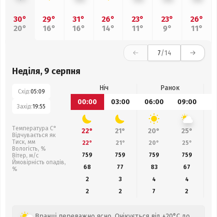
30°
29°
31°
26°
23°
23°
26°
20°
16°
16°
14°
11°
9°
11°
7
/14
Неділя, 9 серпня
Ніч
Ранок
Схід:
05:09
00:00
03:00
06:00
09:00
1
Захід:
19:55
Температура С°
22°
21°
20°
25°
Відчувається як
Тиск, мм
22°
21°
20°
25°
Вологість, %
759
759
759
759
Вітер, м/с
Ймовірність опадів,
68
77
83
67
%
2
3
4
4
2
2
7
2
Вранці переважно ясно. Очікується від +20°C до