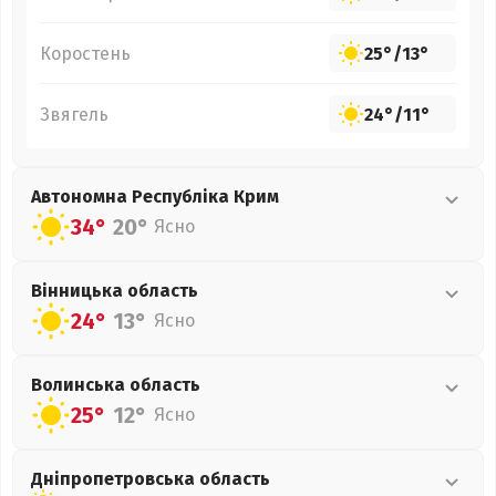
Коростень
25°
/
13°
Звягель
24°
/
11°
Автономна Республіка Крим
34°
20°
Ясно
Вінницька
область
24°
13°
Ясно
Волинська
область
25°
12°
Ясно
Дніпропетровська
область