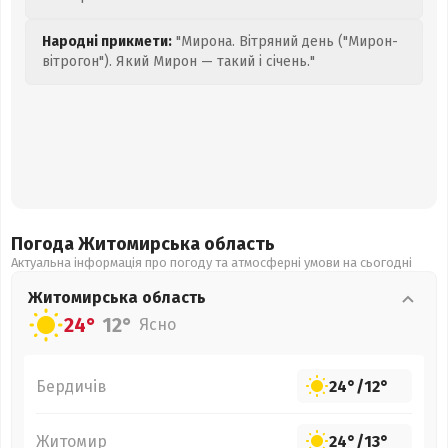
Народні прикмети:
"Мирона. Вітряний день ("Мирон-
вітрогон"). Який Мирон — такий і січень."
Погода Житомирська
область
Актуальна інформація про погоду та атмосферні умови на сьогодні
Житомирська
область
24°
12°
Ясно
Бердичів
24°
/
12°
Житомир
24°
/
13°