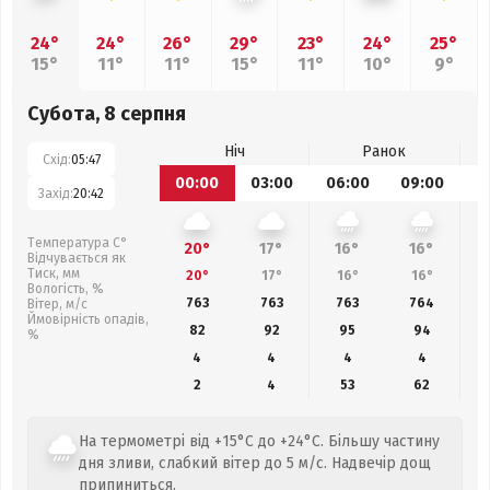
24°
24°
26°
29°
23°
24°
25°
15°
11°
11°
15°
11°
10°
9°
Субота, 8 серпня
Ніч
Ранок
Схід:
05:47
00:00
03:00
06:00
09:00
1
Захід:
20:42
Температура С°
20°
17°
16°
16°
Відчувається як
Тиск, мм
20°
17°
16°
16°
Вологість, %
763
763
763
764
Вітер, м/с
Ймовірність опадів,
82
92
95
94
%
4
4
4
4
2
4
53
62
На термометрі від +15°C до +24°C. Більшу частину
дня зливи, слабкий вітер до 5 м/с. Надвечір дощ
припиниться.