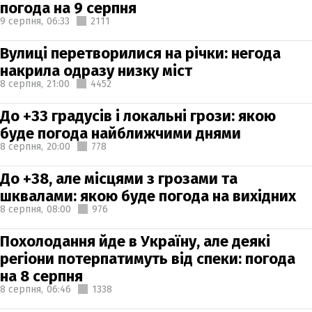
погода на 9 серпня
9 серпня,
06:33
2111
Вулиці перетворилися на річки: негода
накрила одразу низку міст
8 серпня,
21:00
4452
До +33 градусів і локальні грози: якою
буде погода найближчими днями
8 серпня,
20:00
778
До +38, але місцями з грозами та
шквалами: якою буде погода на вихідних
8 серпня,
08:00
976
Похолодання йде в Україну, але деякі
регіони потерпатимуть від спеки: погода
на 8 серпня
8 серпня,
06:46
1338