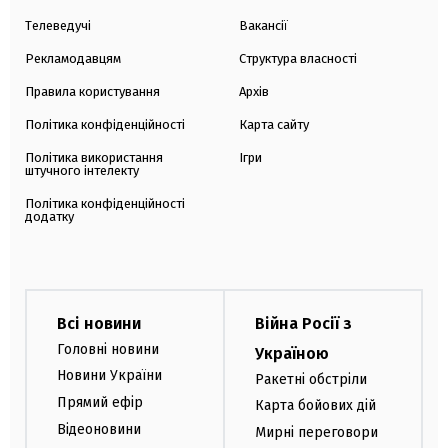
Телеведучі
Вакансії
Рекламодавцям
Структура власності
Правила користування
Архів
Політика конфіденційності
Карта сайту
Політика використання
Ігри
штучного інтелекту
Політика конфіденційності
додатку
Всі новини
Війна Росії з
Головні новини
Україною
Новини України
Ракетні обстріли
Прямий ефір
Карта бойових дій
Відеоновини
Мирні переговори