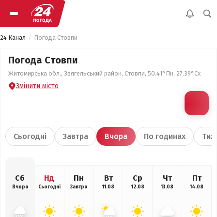
24 Канал
Погода Стовпи
Погода Стовпи
Житомирська обл., Звягельський район, Стовпи, 50.41°Пн, 27.39°Сх
Змінити місто
Сьогодні
Завтра
Вчора
По годинах
Тиж
Сб
Нд
Пн
Вт
Ср
Чт
Пт
Вчора
Сьогодні
Завтра
11.08
12.08
13.08
14.08