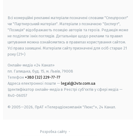
smart tv
samsung smart tv
Всі комерційні рекламні матеріали позначені словами "Спецпроєкт"
чи "Партнерський матеріал". Матеріали з позначкою "Експерт",
"Позиція" відображають позицію авторів та героїв. Редакція може
не поділяти їхніх поглядів. Детальніше щодо реклами та правил
цитування можна ознайомитись в правилах користування сайтом.
Усі права захищені.
Матеріали сайту призначені для осіб старше
21
року (21+)
Онлайн-медіа «24 Канал»
пл. Галицька, буд. 15, м. Львів, 79008
Телефон
+380 (32) 229-77-77
Адреса електронної пошти —
legal@24tv.com.ua
Ідентифікатор онлайн-медіа в Реєстрі суб'єктів у сфері медіа —
R40-06057
© 2005—2026,
ПрАТ «Телерадіокомпанія "Люкс"», 24 Канал.
Розробка сайту
-