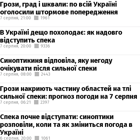
Грози, град і шквали: по всій Україні
оголосили штормове попередження
7 серпня,
21:00
1961
В Україні дещо похолодає: як надовго
відступить спека
7 серпня,
20:00
9336
Синоптикиня відповіла, яку негоду
очікувати після сильної спеки
7 серпня,
08:00
2443
Грози накриють частину областей на тлі
сильної спеки: прогноз погоди на 7 серпня
7 серпня,
06:21
2397
Спека почне відступати: синоптики
розповіли, коли та як зміниться погода в
Україні
6 серпня,
20:00
1061