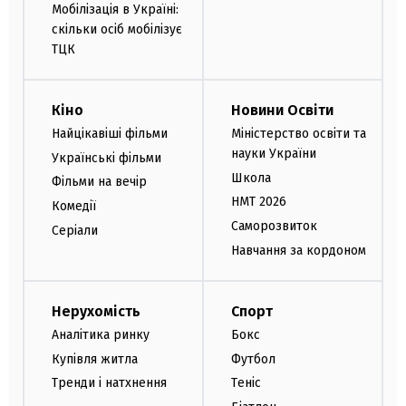
Мобілізація в Україні:
скільки осіб мобілізує
ТЦК
Кіно
Новини Освіти
Найцікавіші фільми
Міністерство освіти та
науки України
Українські фільми
Школа
Фільми на вечір
НМТ 2026
Комедії
Саморозвиток
Серіали
Навчання за кордоном
Нерухомість
Спорт
Аналітика ринку
Бокс
Купівля житла
Футбол
Тренди і натхнення
Теніс