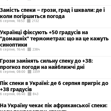
Замість спеки – грози, град і шквали: де і
коли погіршиться погода
6 серпня,
18:53
2132
Українці фіксують +50 градусів на
"домашніх" термометрах: що на це кажуть
синоптики
6 серпня,
16:46
2384
Грози замінять сильну спеку до +38:
прогноз погоди на найближчі дні
6 серпня,
08:00
3359
Пік спеки в Україні: де 6 серпня пригріє до
+38 градусів
6 серпня,
06:40
843
На Україну чекає пік африканської спеки: