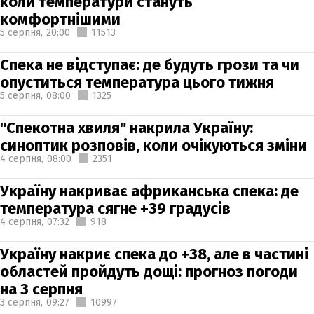
коли температури стануть
комфортнішими
5 серпня,
20:00
11513
Спека не відступає: де будуть грози та чи
опуститься температура цього тижня
5 серпня,
08:00
1325
"Спекотна хвиля" накрила Україну:
синоптик розповів, коли очікуються зміни
4 серпня,
08:00
2351
Україну накриває африканська спека: де
температура сягне +39 градусів
4 серпня,
07:32
918
Україну накриє спека до +38, але в частині
областей пройдуть дощі: прогноз погоди
на 3 серпня
3 серпня,
09:27
10997