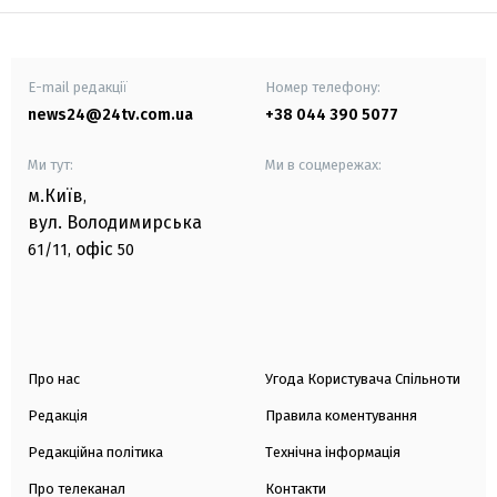
E-mail редакції
Номер телефону:
news24@24tv.com.ua
+38 044 390 5077
Ми тут:
Ми в соцмережах:
м.Київ
,
вул. Володимирська
офіс
61/11,
50
Про нас
Угода Користувача Спільноти
Редакція
Правила коментування
Редакційна політика
Технічна інформація
Про телеканал
Контакти