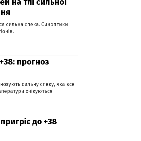
й на тлі сильної
пня
ься сильна спека. Синоптики
іонів.
+38: прогноз
гнозують сильну спеку, яка все
мператури очікуються
 пригріє до +38