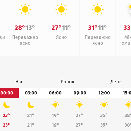
28°
13°
27°
11°
31°
11°
33
зи
Переважно
Ясно
Переважно
Мі
ясно
ясно
хма
з
Ніч
Ранок
День
00:00
03:00
06:00
09:00
12:00
15:
23°
21°
19°
27°
35°
38
23°
21°
19°
27°
35°
38