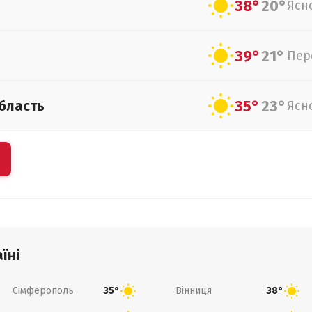
38°
20°
Ясн
39°
21°
Пер
35°
23°
бласть
Ясн
їні
Сімферополь
Вінниця
35°
38°