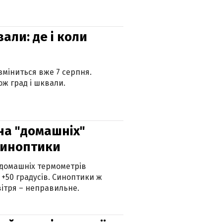
вали: де і коли
 зміниться вже 7 серпня.
ж град і шквали.
 на "домашніх"
синоптики
 домашніх термометрів
 +50 градусів. Синоптики ж
ітря – неправильне.