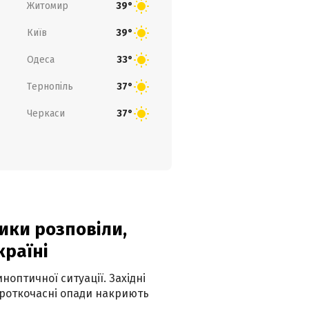
Житомир
39°
Київ
39°
Одеса
33°
Тернопіль
37°
Черкаси
37°
ики розповіли,
країні
оптичної ситуації. Західні
ороткочасні опади накриють