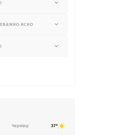
о
еважно ясно
о
Чернівці
37°