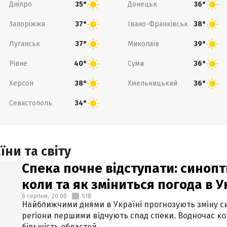
Дніпро
Донецьк
35°
36°
Запоріжжя
Івано-Франківськ
37°
38°
Луганськ
Миколаїв
37°
39°
Рівне
Суми
40°
36°
Херсон
Хмельницький
38°
36°
Севастополь
34°
ни та світу
Спека почне відступати: синопт
коли та як зміниться погода в У
6 серпня,
20:00
518
Найближчими днями в Україні прогнозують зміну син
регіони першими відчують спад спеки. Водночас к
більшість областей.