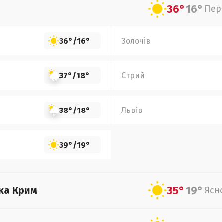
36°
16°
Пер
36°
/
16°
Золочів
37°
/
18°
Стрий
38°
/
18°
Львів
39°
/
19°
35°
19°
ка Крим
Ясн