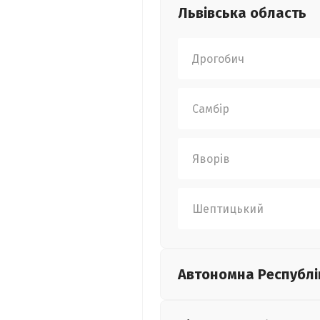
Львівська
область
Дрогобич
Самбір
Яворів
Шептицький
Автономна Республі