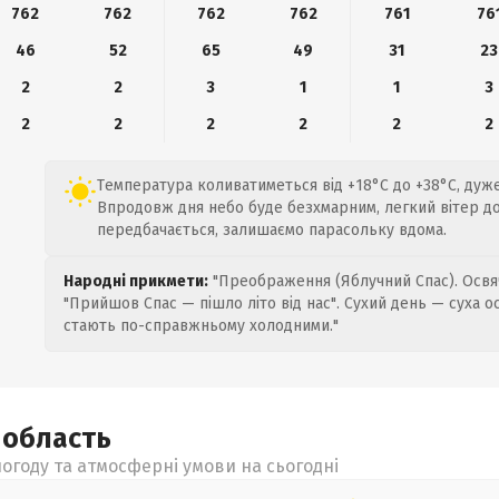
762
762
762
762
761
76
46
52
65
49
31
23
2
2
3
1
1
3
2
2
2
2
2
2
Температура коливатиметься від +18°C до +38°C, дуже 
Впродовж дня небо буде безхмарним, легкий вітер до 
передбачається, залишаємо парасольку вдома.
Народні прикмети:
"Преображення (Яблучний Спас). Освяч
"Прийшов Спас — пішло літо від нас". Сухий день — суха о
стають по-справжньому холодними."
а
область
огоду та атмосферні умови на сьогодні