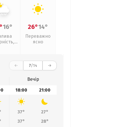
°
16°
26°
14°
нлива
Переважно
рність,
ясно
ливи
7
/14
Вечір
00
18:00
21:00
°
37°
27°
°
37°
28°