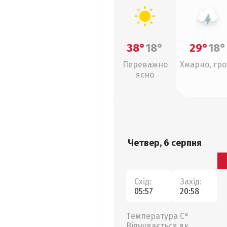
38°
18°
29°
18°
Переважно
Хмарно, гро
ясно
Четвер, 6 серпня
Схід:
Захід:
05:57
20:58
Температура С°
Відчувається як