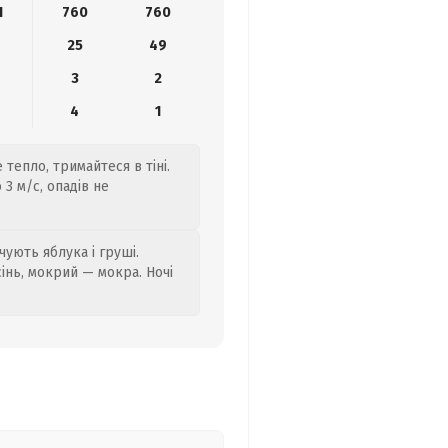
1
760
760
25
49
3
2
4
1
тепло, тримайтеся в тіні.
3 м/с, опадів не
ують яблука і груші.
сінь, мокрий — мокра. Ночі