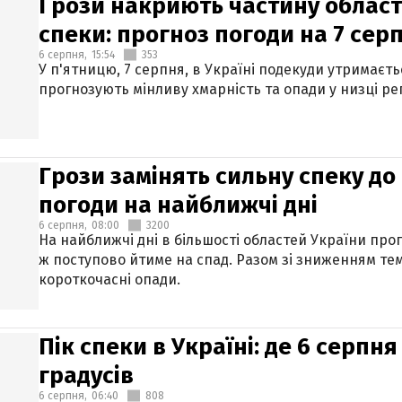
Грози накриють частину областе
спеки: прогноз погоди на 7 сер
6 серпня,
15:54
353
У п'ятницю, 7 серпня, в Україні подекуди утримаєт
прогнозують мінливу хмарність та опади у низці рег
Грози замінять сильну спеку до 
погоди на найближчі дні
6 серпня,
08:00
3200
На найближчі дні в більшості областей України про
ж поступово йтиме на спад. Разом зі зниженням те
короткочасні опади.
Пік спеки в Україні: де 6 серпня
градусів
6 серпня,
06:40
808