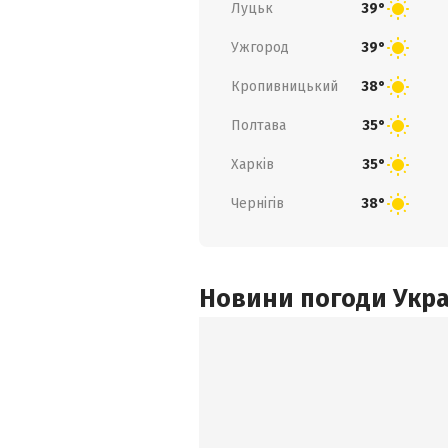
Луцьк
39°
Ужгород
39°
Кропивницький
38°
Полтава
35°
Харків
35°
Чернігів
38°
Новини погоди Украї