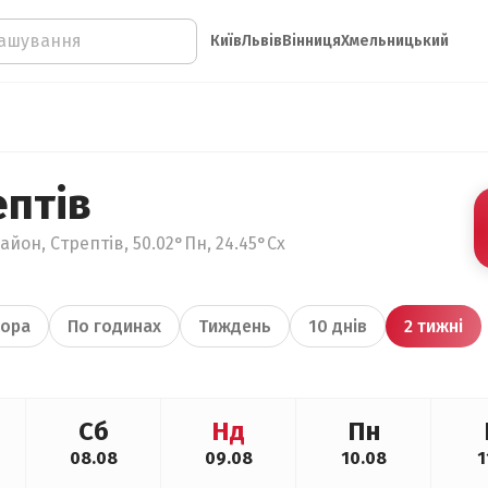
Київ
Львів
Вінниця
Хмельницький
ептів
айон, Стрептів, 50.02°Пн, 24.45°Сх
ора
По годинах
Тиждень
10 днів
2 тижні
Сб
Нд
Пн
08.08
09.08
10.08
1