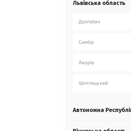
Львівська
область
Дрогобич
Самбір
Яворів
Шептицький
Автономна Республі