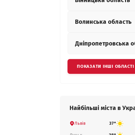
Вінницька
область
Волинська
область
Дніпропетровська
о
ПОКАЗАТИ ІНШІ ОБЛАСТІ
Найбільші міста в Укра
Львів
37°