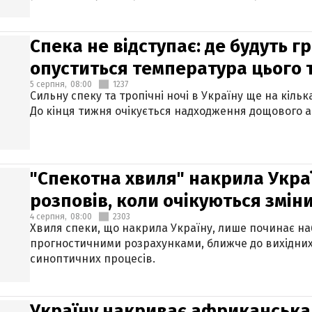
Спека не відступає: де будуть г
опуститься температура цього
5 серпня,
08:00
1237
Сильну спеку та тропічні ночі в Україну ще на кіль
До кінця тижня очікується надходження дощового 
"Спекотна хвиля" накрила Укра
розповів, коли очікуються змін
4 серпня,
08:00
2303
Хвиля спеки, що накрила Україну, лише починає на
прогностичними розрахунками, ближче до вихідни
синоптичних процесів.
Україну накриває африканська 