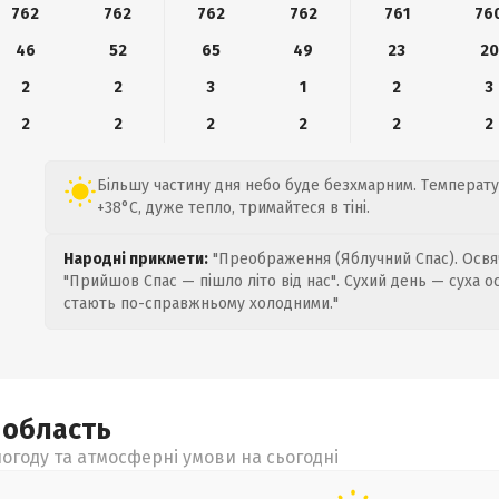
762
762
762
762
761
76
46
52
65
49
23
20
2
2
3
1
2
3
2
2
2
2
2
2
Більшу частину дня небо буде безхмарним. Температур
+38°C, дуже тепло, тримайтеся в тіні.
Народні прикмети:
"Преображення (Яблучний Спас). Освяч
"Прийшов Спас — пішло літо від нас". Сухий день — суха о
стають по-справжньому холодними."
а
область
огоду та атмосферні умови на сьогодні