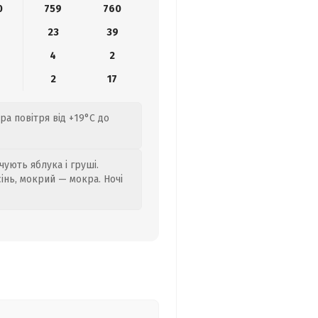
0
759
760
23
39
4
2
2
17
а повітря від +19°C до
ують яблука і груші.
сінь, мокрий — мокра. Ночі