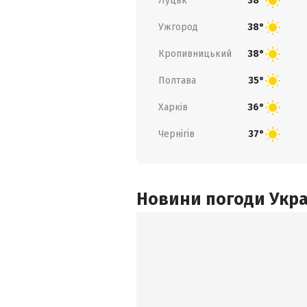
Луцьк
38°
Ужгород
38°
Кропивницький
38°
Полтава
35°
Харків
36°
Чернігів
37°
Новини погоди Украї