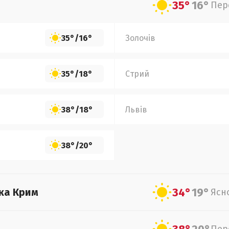
35°
16°
Пер
35°
/
16°
Золочів
35°
/
18°
Стрий
38°
/
18°
Львів
38°
/
20°
34°
19°
ка Крим
Ясн