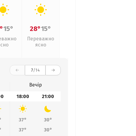
°
15°
28°
15°
еважно
Переважно
ясно
ясно
7
/14
Вечір
00
18:00
21:00
°
37°
30°
°
37°
30°