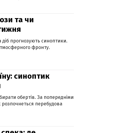
рози та чи
 тижня
ка діб прогнозують синоптики.
атмосферного фронту.
їну: синоптик
и
бирати обертів. За попередніми
х розпочнеться перебудова
спека: де