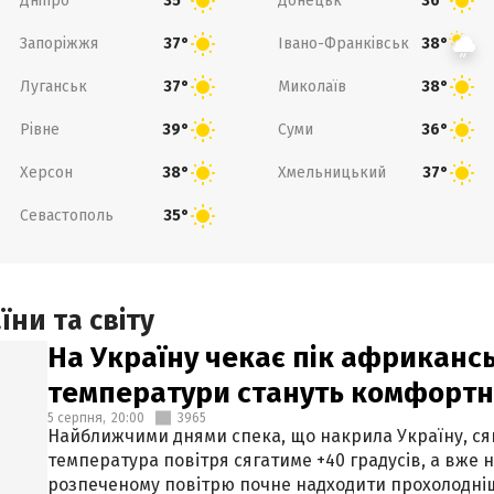
Дніпро
Донецьк
35°
36°
Запоріжжя
Івано-Франківськ
37°
38°
Луганськ
Миколаїв
37°
38°
Рівне
Суми
39°
36°
Херсон
Хмельницький
38°
37°
Севастополь
35°
ни та світу
На Україну чекає пік африкансь
температури стануть комфорт
5 серпня,
20:00
3965
Найближчими днями спека, що накрила Україну, сяг
температура повітря сягатиме +40 градусів, а вже 
розпеченому повітрю почне надходити прохолодніш