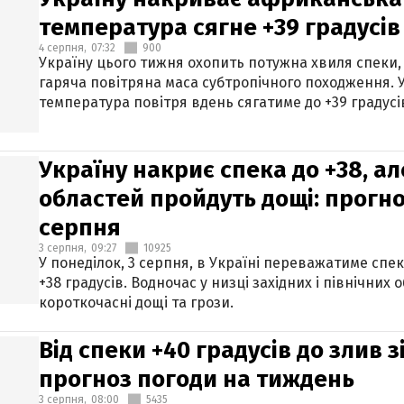
температура сягне +39 градусів
4 серпня,
07:32
900
Україну цього тижня охопить потужна хвиля спеки,
гаряча повітряна маса субтропічного походження. У
температура повітря вдень сягатиме до +39 градусі
Україну накриє спека до +38, ал
областей пройдуть дощі: прогно
серпня
3 серпня,
09:27
10925
У понеділок, 3 серпня, в Україні переважатиме спе
+38 градусів. Водночас у низці західних і північних
короткочасні дощі та грози.
Від спеки +40 градусів до злив 
прогноз погоди на тиждень
3 серпня,
08:00
5435