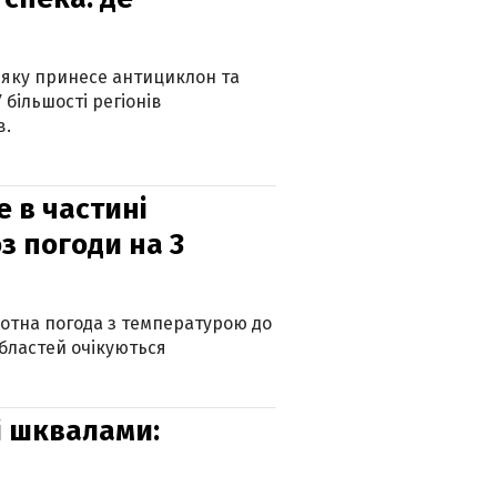
 яку принесе антициклон та
 більшості регіонів
в.
е в частині
з погоди на 3
котна погода з температурою до
 областей очікуються
зі шквалами: