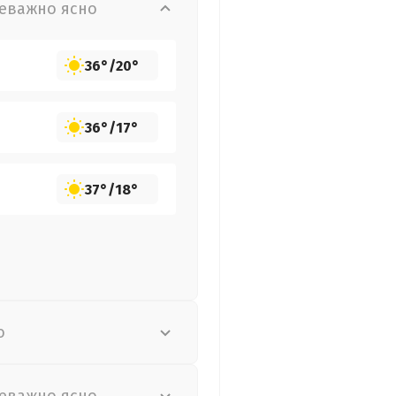
еважно ясно
36°
/
20°
36°
/
17°
37°
/
18°
о