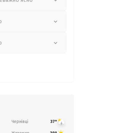
еважно ясно
о
о
Чернівці
37°