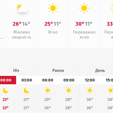
26°
14°
25°
11°
30°
11°
33
Мінлива
Ясно
Переважно
Пер
,
хмарність
ясно
Ніч
Ранок
День
00:00
03:00
06:00
09:00
12:00
15:
23°
21°
20°
28°
36°
38
23°
21°
20°
28°
36°
38