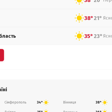
38°
20°
Пер
38°
21°
Ясн
35°
23°
бласть
Ясн
їні
Сімферополь
Вінниця
34°
38°