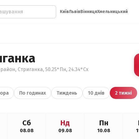
Київ
Львів
Вінниця
Хмельницький
иганка
район, Стриганка, 50.25°Пн, 24.34°Сх
ора
По годинах
Тиждень
10 днів
2 тижні
Сб
Нд
Пн
08.08
09.08
10.08
1