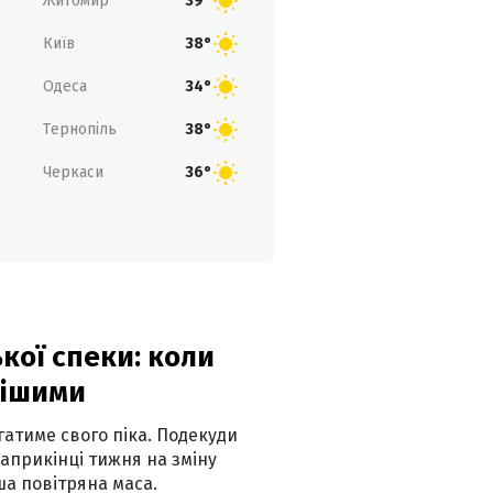
Житомир
39°
Київ
38°
Одеса
34°
Тернопіль
38°
Черкаси
36°
кої спеки: коли
нішими
атиме свого піка. Подекуди
наприкінці тижня на зміну
а повітряна маса.