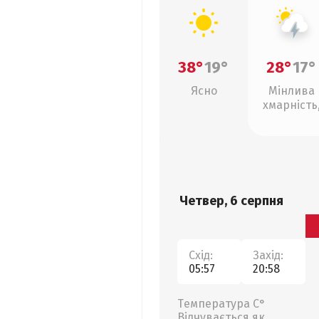
38°
19°
28°
17°
Ясно
Мінлива
хмарність
грози
Четвер, 6 серпня
Схід:
Захід:
05:57
20:58
Температура С°
Відчувається як