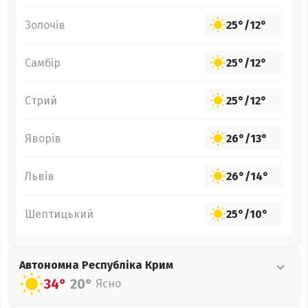
Золочів
25°
/
12°
Самбір
25°
/
12°
Стрий
25°
/
12°
Яворів
26°
/
13°
Львів
26°
/
14°
Шептицький
25°
/
10°
Автономна Республіка Крим
34°
20°
Ясно