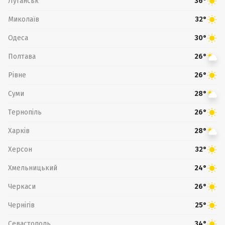
Луганськ
36°
Миколаїв
32°
Одеса
30°
Полтава
26°
Рівне
26°
Суми
28°
Тернопіль
26°
Харків
28°
Херсон
32°
Хмельницький
24°
Черкаси
26°
Чернігів
25°
Севастополь
34°