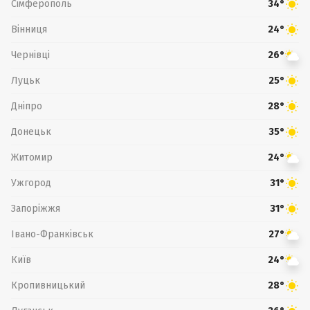
Сімферополь
34°
Вінниця
24°
Чернівці
26°
Луцьк
25°
Дніпро
28°
Донецьк
35°
Житомир
24°
Ужгород
31°
Запоріжжя
31°
Івано-Франківськ
27°
Київ
24°
Кропивницький
28°