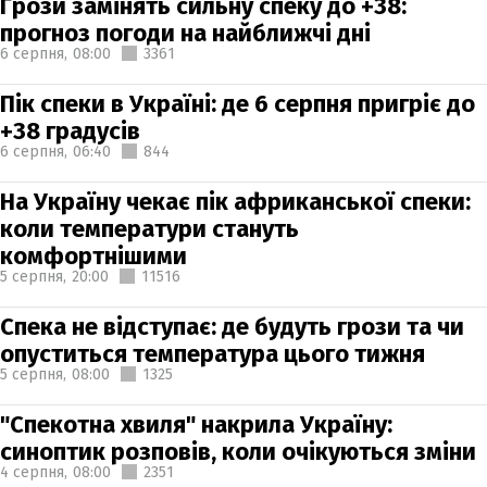
Грози замінять сильну спеку до +38:
прогноз погоди на найближчі дні
6 серпня,
08:00
3361
Пік спеки в Україні: де 6 серпня пригріє до
+38 градусів
6 серпня,
06:40
844
На Україну чекає пік африканської спеки:
коли температури стануть
комфортнішими
5 серпня,
20:00
11516
Спека не відступає: де будуть грози та чи
опуститься температура цього тижня
5 серпня,
08:00
1325
"Спекотна хвиля" накрила Україну:
синоптик розповів, коли очікуються зміни
4 серпня,
08:00
2351