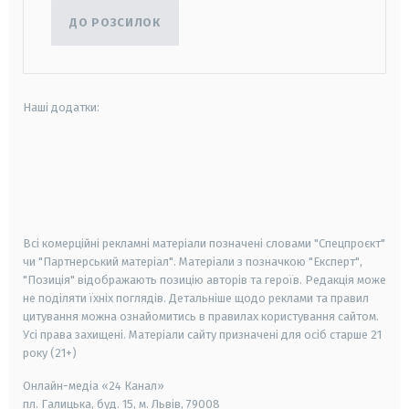
ДО РОЗСИЛОК
Наші додатки:
android
apple
smart tv
samsung smart tv
Всі комерційні рекламні матеріали позначені словами "Спецпроєкт"
чи "Партнерський матеріал". Матеріали з позначкою "Експерт",
"Позиція" відображають позицію авторів та героїв. Редакція може
не поділяти їхніх поглядів. Детальніше щодо реклами та правил
цитування можна ознайомитись в правилах користування сайтом.
Усі права захищені.
Матеріали сайту призначені для осіб старше
21
року (21+)
Онлайн-медіа «24 Канал»
пл. Галицька, буд. 15, м. Львів, 79008