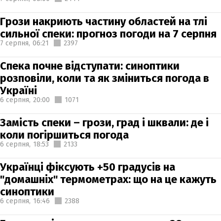
Грози накриють частину областей на тлі
сильної спеки: прогноз погоди на 7 серпня
7 серпня,
06:21
2397
Спека почне відступати: синоптики
розповіли, коли та як зміниться погода в
Україні
6 серпня,
20:00
1071
Замість спеки – грози, град і шквали: де і
коли погіршиться погода
6 серпня,
18:53
2133
Українці фіксують +50 градусів на
"домашніх" термометрах: що на це кажуть
синоптики
6 серпня,
16:46
2388