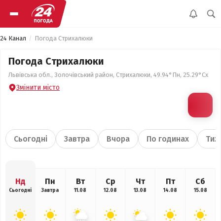
24 Канал
Погода Стрихалюки
Погода Стрихалюки
Львівська обл., Золочівський район, Стрихалюки, 49.94°Пн, 25.29°Сх
Змінити місто
Сьогодні
Завтра
Вчора
По годинах
Тиж
Нд
Пн
Вт
Ср
Чт
Пт
Сб
Сьогодні
Завтра
11.08
12.08
13.08
14.08
15.08