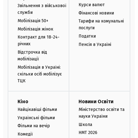
Курси валют
Звільнення з військової
служби
Фінансові новини
Мобілізація 50+
Тарифи на комунальні
послуги
Мобілізація жінок
Податки
Контракт для 18-24-
річних
Пенсія в Україні
Відстрочка від
мобілізації
Мобілізація в Україні:
скільки осіб мобілізує
ТЦК
Кіно
Новини Освіти
Найцікавіші фільми
Міністерство освіти та
науки України
Українські фільми
Школа
Фільми на вечір
НМТ 2026
Комедії