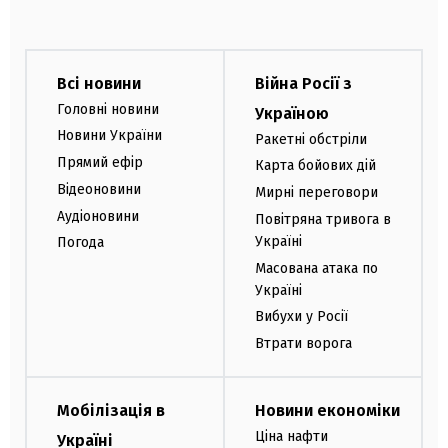
Всі новини
Війна Росії з
Головні новини
Україною
Новини України
Ракетні обстріли
Прямий ефір
Карта бойових дій
Відеоновини
Мирні переговори
Аудіоновини
Повітряна тривога в
Україні
Погода
Масована атака по
Україні
Вибухи у Росії
Втрати ворога
Мобілізація в
Новини економіки
Ціна нафти
Україні