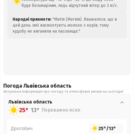
буде безхмарним, ледь відчутний вітер до 3 м/с.
Народні прикмети:
"Матія (Матвія). Вважалося, що в
цей день змії висмоктують молоко з корів, тому
худобу не виганяли на пасовище."
Погода Львівська
область
Актуальна інформація про погоду та атмосферні умови на сьогодні
Львівська
область
25°
13°
Переважно ясно
Дрогобич
25°
/
13°