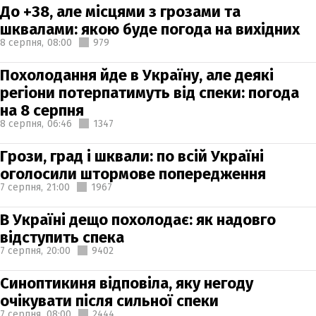
До +38, але місцями з грозами та
шквалами: якою буде погода на вихідних
8 серпня,
08:00
979
Похолодання йде в Україну, але деякі
регіони потерпатимуть від спеки: погода
на 8 серпня
8 серпня,
06:46
1347
Грози, град і шквали: по всій Україні
оголосили штормове попередження
7 серпня,
21:00
1967
В Україні дещо похолодає: як надовго
відступить спека
7 серпня,
20:00
9402
Синоптикиня відповіла, яку негоду
очікувати після сильної спеки
7 серпня,
08:00
2444