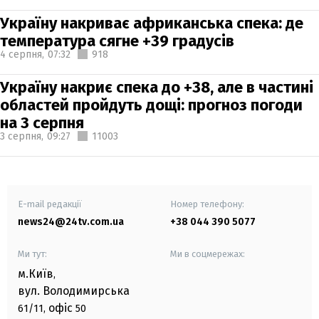
Україну накриває африканська спека: де
температура сягне +39 градусів
4 серпня,
07:32
918
Україну накриє спека до +38, але в частині
областей пройдуть дощі: прогноз погоди
на 3 серпня
3 серпня,
09:27
11003
E-mail редакції
Номер телефону:
news24@24tv.com.ua
+38 044 390 5077
Ми тут:
Ми в соцмережах:
м.Київ
,
вул. Володимирська
офіс
61/11,
50