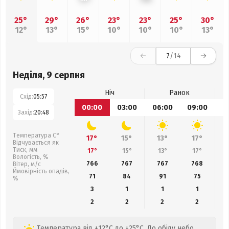
25°
29°
26°
23°
23°
25°
30°
12°
13°
15°
10°
10°
10°
13°
7
/14
Неділя, 9 серпня
Ніч
Ранок
Схід:
05:57
00:00
03:00
06:00
09:00
1
Захід:
20:48
Температура С°
17°
15°
13°
17°
Відчувається як
Тиск, мм
17°
15°
13°
17°
Вологість, %
766
767
767
768
Вітер, м/с
Ймовірність опадів,
71
84
91
75
%
3
1
1
1
2
2
2
2
Температура від +12°C до +25°C. До обіду небо