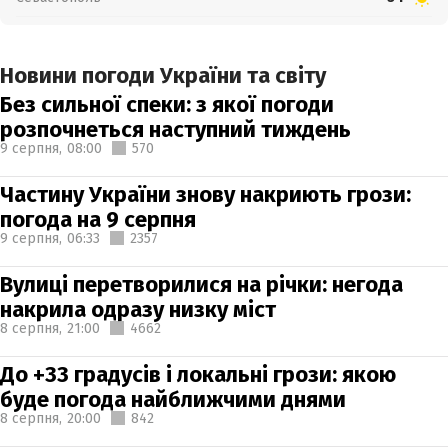
Новини погоди України та світу
Без сильної спеки: з якої погоди
розпочнеться наступний тиждень
9 серпня,
08:00
570
Частину України знову накриють грози:
погода на 9 серпня
9 серпня,
06:33
2357
Вулиці перетворилися на річки: негода
накрила одразу низку міст
8 серпня,
21:00
4662
До +33 градусів і локальні грози: якою
буде погода найближчими днями
8 серпня,
20:00
842