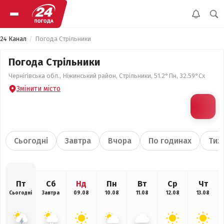
24 Канал
Погода Стрільники
Погода Стрільники
Чернігівська обл., Ніжинський район, Стрільники, 51.2°Пн, 32.59°Сх
Змінити місто
Сьогодні
Завтра
Вчора
По годинах
Тиж
Пт
Сб
Нд
Пн
Вт
Ср
Чт
Сьогодні
Завтра
09.08
10.08
11.08
12.08
13.08