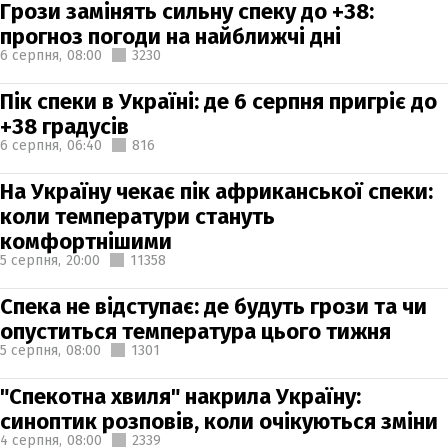
Грози замінять сильну спеку до +38:
прогноз погоди на найближчі дні
6 серпня,
08:00
3230
Пік спеки в Україні: де 6 серпня пригріє до
+38 градусів
6 серпня,
06:40
816
На Україну чекає пік африканської спеки:
коли температури стануть
комфортнішими
5 серпня,
20:00
11358
Спека не відступає: де будуть грози та чи
опуститься температура цього тижня
5 серпня,
08:00
1301
"Спекотна хвиля" накрила Україну:
синоптик розповів, коли очікуються зміни
4 серпня,
08:00
2339