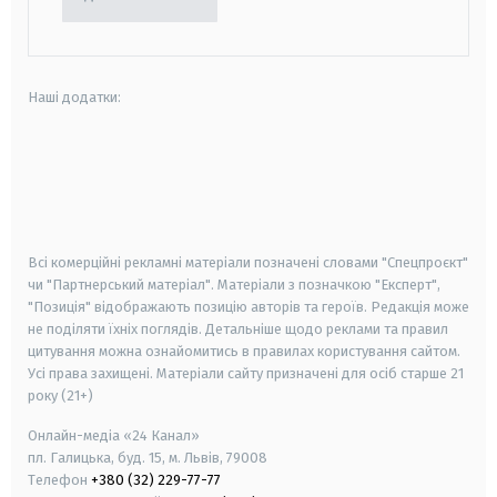
Наші додатки:
android
apple
smart tv
samsung smart tv
Всі комерційні рекламні матеріали позначені словами "Спецпроєкт"
чи "Партнерський матеріал". Матеріали з позначкою "Експерт",
"Позиція" відображають позицію авторів та героїв. Редакція може
не поділяти їхніх поглядів. Детальніше щодо реклами та правил
цитування можна ознайомитись в правилах користування сайтом.
Усі права захищені.
Матеріали сайту призначені для осіб старше
21
року (21+)
Онлайн-медіа «24 Канал»
пл. Галицька, буд. 15, м. Львів, 79008
Телефон
+380 (32) 229-77-77