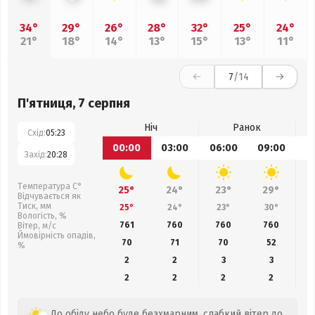
34°
29°
26°
28°
32°
25°
24°
21°
18°
14°
13°
15°
13°
11°
7
/14
П'ятниця, 7 серпня
Ніч
Ранок
Схід:
05:23
00:00
03:00
06:00
09:00
1
Захід:
20:28
Температура С°
25°
24°
23°
29°
Відчувається як
Тиск, мм
25°
24°
23°
30°
Вологість, %
761
760
760
760
Вітер, м/с
Ймовірність опадів,
70
71
70
52
%
2
2
3
3
2
2
2
2
До обіду небо буде безхмарним, слабкий вітер до