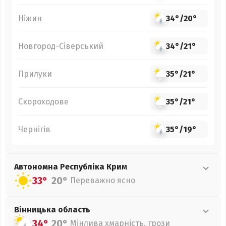
Ніжин
34°
/
20°
Новгород-Сіверський
34°
/
21°
Прилуки
35°
/
21°
Скороходове
35°
/
21°
Чернігів
35°
/
19°
Автономна Республіка Крим
33°
20°
Переважно ясно
Вінницька
область
34°
20°
Мінлива хмарність, грози