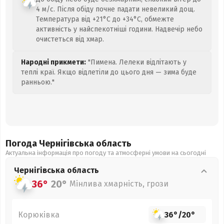
4 м/с. Після обіду почне падати невеликий дощ.
Температура від +21°C до +34°C, обмежте
активність у найспекотніші години. Надвечір небо
очистеться від хмар.
Народні прикмети:
"Пимена. Лелеки відлітають у
теплі краї. Якщо відлетіли до цього дня — зима буде
ранньою."
Погода Чернігівська
область
Актуальна інформація про погоду та атмосферні умови на сьогодні
Чернігівська
область
36°
20°
Мінлива хмарність, грози
Корюківка
36°
/
20°