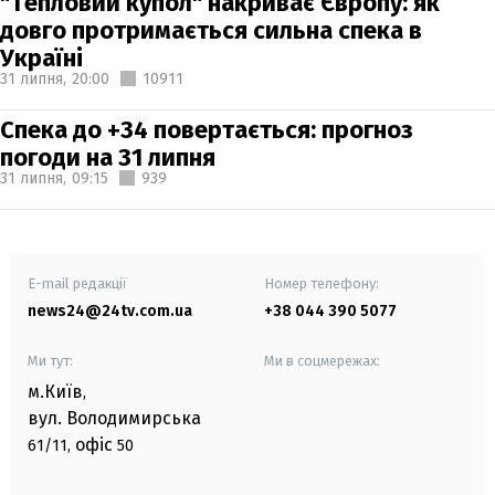
"Тепловий купол" накриває Європу: як
довго протримається сильна спека в
Україні
31 липня,
20:00
10911
Спека до +34 повертається: прогноз
погоди на 31 липня
31 липня,
09:15
939
E-mail редакції
Номер телефону:
news24@24tv.com.ua
+38 044 390 5077
Ми тут:
Ми в соцмережах:
м.Київ
,
вул. Володимирська
офіс
61/11,
50