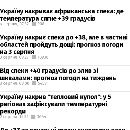
Україну накриває африканська спека: де
температура сягне +39 градусів
4 серпня,
07:32
908
Україну накриє спека до +38, але в частині
областей пройдуть дощі: прогноз погоди
на 3 серпня
3 серпня,
09:27
10936
Від спеки +40 градусів до злив зі
шквалами: прогноз погоди на тиждень
3 серпня,
08:00
5458
Україну накрив "тепловий купол": у 5
регіонах зафіксували температурні
рекорди
2 серпня,
14:52
3664