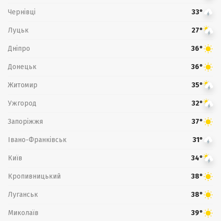
Чернівці
33°
Луцьк
27°
Дніпро
36°
Донецьк
36°
Житомир
35°
Ужгород
32°
Запоріжжя
37°
Івано-Франківськ
31°
Київ
34°
Кропивницький
38°
Луганськ
38°
Миколаїв
39°