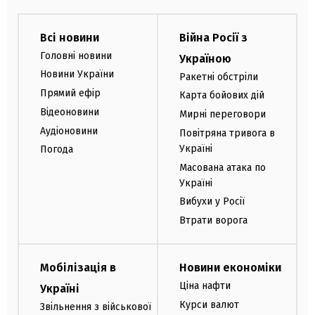
Всі новини
Війна Росії з
Головні новини
Україною
Новини України
Ракетні обстріли
Прямий ефір
Карта бойових дій
Відеоновини
Мирні переговори
Аудіоновини
Повітряна тривога в
Україні
Погода
Масована атака по
Україні
Вибухи у Росії
Втрати ворога
Мобілізація в
Новини економіки
Ціна нафти
Україні
Курси валют
Звільнення з військової