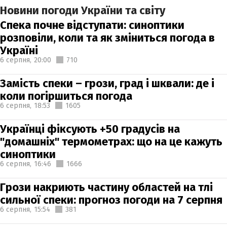
Новини погоди України та світу
Спека почне відступати: синоптики
розповіли, коли та як зміниться погода в
Україні
6 серпня,
20:00
710
Замість спеки – грози, град і шквали: де і
коли погіршиться погода
6 серпня,
18:53
1605
Українці фіксують +50 градусів на
"домашніх" термометрах: що на це кажуть
синоптики
6 серпня,
16:46
1666
Грози накриють частину областей на тлі
сильної спеки: прогноз погоди на 7 серпня
6 серпня,
15:54
381