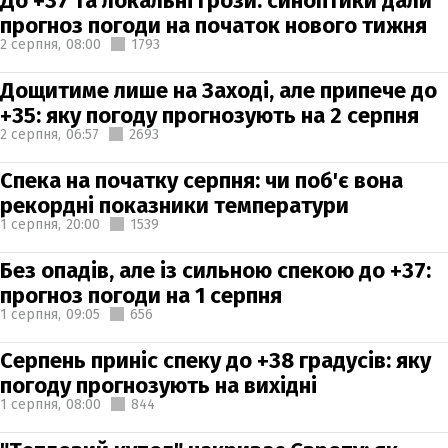
До +37 та локальні грози: синоптики дали
прогноз погоди на початок нового тижня
2 серпня,
08:00
1793
Дощитиме лише на Заході, але припече до
+35: яку погоду прогнозують на 2 серпня
2 серпня,
06:57
2693
Спека на початку серпня: чи поб'є вона
рекордні показники температури
1 серпня,
20:00
1539
Без опадів, але із сильною спекою до +37:
прогноз погоди на 1 серпня
1 серпня,
09:05
656
Серпень приніс спеку до +38 градусів: яку
погоду прогнозують на вихідні
1 серпня,
08:00
844