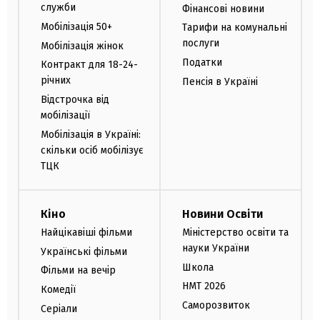
служби
Фінансові новини
Мобілізація 50+
Тарифи на комунальні
послуги
Мобілізація жінок
Податки
Контракт для 18-24-
річних
Пенсія в Україні
Відстрочка від
мобілізації
Мобілізація в Україні:
скільки осіб мобілізує
ТЦК
Кіно
Новини Освіти
Найцікавіші фільми
Міністерство освіти та
науки України
Українські фільми
Школа
Фільми на вечір
НМТ 2026
Комедії
Саморозвиток
Серіали