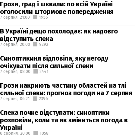
Грози, град і шквали: по всій Україні
оголосили штормове попередження
7 серпня,
21:00
1956
В Україні дещо похолодає: як надовго
відступить спека
7 серпня,
20:00
9292
Синоптикиня відповіла, яку негоду
очікувати після сильної спеки
7 серпня,
08:00
2441
Грози накриють частину областей на тлі
сильної спеки: прогноз погоди на 7 серпня
7 серпня,
06:21
2396
Спека почне відступати: синоптики
розповіли, коли та як зміниться погода в
Україні
6 серпня,
20:00
1058