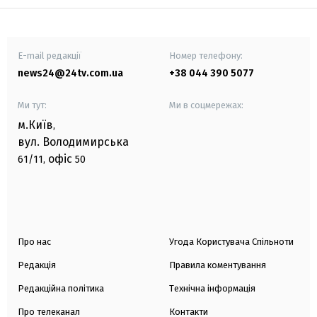
E-mail редакції
Номер телефону:
news24@24tv.com.ua
+38 044 390 5077
Ми тут:
Ми в соцмережах:
м.Київ
,
вул. Володимирська
офіс
61/11,
50
Про нас
Угода Користувача Спільноти
Редакція
Правила коментування
Редакційна політика
Технічна інформація
Про телеканал
Контакти