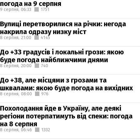
погода на 9 серпня
9 серпня,
06:33
1751
Вулиці перетворилися на річки: негода
накрила одразу низку міст
8 серпня,
21:00
4145
До +33 градусів і локальні грози: якою
буде погода найближчими днями
8 серпня,
20:00
740
До +38, але місцями з грозами та
шквалами: якою буде погода на вихідних
8 серпня,
08:00
976
Похолодання йде в Україну, але деякі
регіони потерпатимуть від спеки: погода
на 8 серпня
8 серпня,
06:46
1332