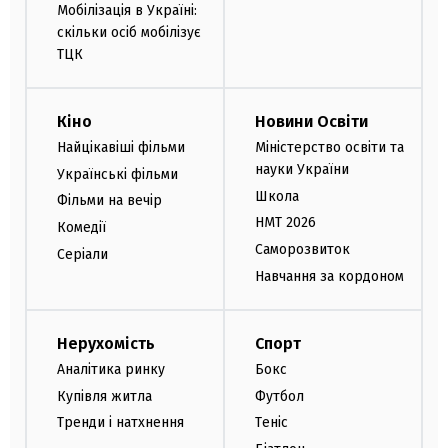
Мобілізація в Україні:
скільки осіб мобілізує
ТЦК
Кіно
Новини Освіти
Найцікавіші фільми
Міністерство освіти та
науки України
Українські фільми
Школа
Фільми на вечір
НМТ 2026
Комедії
Саморозвиток
Серіали
Навчання за кордоном
Нерухомість
Спорт
Аналітика ринку
Бокс
Купівля житла
Футбол
Тренди і натхнення
Теніс