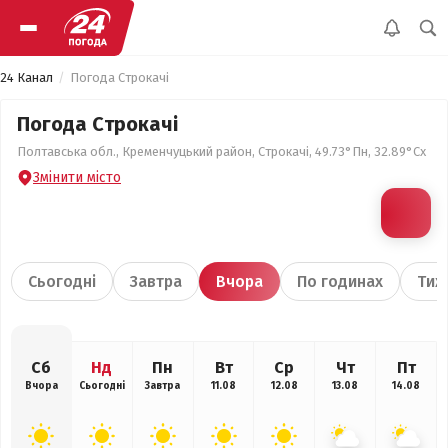
24 Канал
Погода Строкачі
Погода Строкачі
Полтавська обл., Кременчуцький район, Строкачі, 49.73°Пн, 32.89°Сх
Змінити місто
Сьогодні
Завтра
Вчора
По годинах
Тиж
Сб
Нд
Пн
Вт
Ср
Чт
Пт
Вчора
Сьогодні
Завтра
11.08
12.08
13.08
14.08