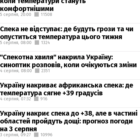
коли температури стануть
комфортнішими
5 серпня,
20:00
11508
Спека не відступає: де будуть грози та чи
опуститься температура цього тижня
5 серпня,
08:00
1324
"Спекотна хвиля" накрила Україну:
синоптик розповів, коли очікуються зміни
4 серпня,
08:00
2351
Україну накриває африканська спека: де
температура сягне +39 градусів
4 серпня,
07:32
916
Україну накриє спека до +38, але в частині
областей пройдуть дощі: прогноз погоди
на 3 серпня
3 серпня,
09:27
10996