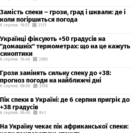
Замість спеки – грози, град і шквали: де і
коли погіршиться погода
6 серпня,
18:53
2131
Українці фіксують +50 градусів на
"домашніх" термометрах: що на це кажуть
синоптики
6 серпня,
16:46
2380
Грози замінять сильну спеку до +38:
прогноз погоди на найближчі дні
6 серпня,
08:00
3358
Пік спеки в Україні: де 6 серпня пригріє до
+38 градусів
6 серпня,
06:40
841
На Україну чекає пік африканської спеки: