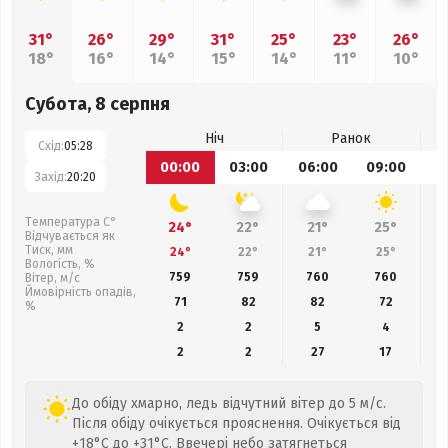
31°
26°
29°
31°
25°
23°
26°
18°
16°
14°
15°
14°
11°
10°
Субота, 8 серпня
Ніч
Ранок
Схід:
05:28
00:00
03:00
06:00
09:00
1
Захід:
20:20
Температура С°
24°
22°
21°
25°
Відчувається як
Тиск, мм
24°
22°
21°
25°
Вологість, %
759
759
760
760
Вітер, м/с
Ймовірність опадів,
71
82
82
72
%
2
2
5
4
2
2
27
17
До обіду хмарно, ледь відчутний вітер до 5 м/с.
Після обіду очікується прояснення. Очікується від
+18°C до +31°C. Ввечері небо затягнеться