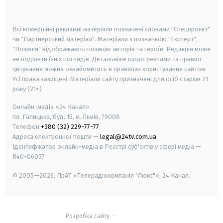
smart tv
samsung smart tv
Всі комерційні рекламні матеріали позначені словами "Спецпроєкт"
чи "Партнерський матеріал". Матеріали з позначкою "Експерт",
"Позиція" відображають позицію авторів та героїв. Редакція може
не поділяти їхніх поглядів. Детальніше щодо реклами та правил
цитування можна ознайомитись в правилах користування сайтом.
Усі права захищені.
Матеріали сайту призначені для осіб старше
21
року (21+)
Онлайн-медіа «24 Канал»
пл. Галицька, буд. 15, м. Львів, 79008
Телефон
+380 (32) 229-77-77
Адреса електронної пошти —
legal@24tv.com.ua
Ідентифікатор онлайн-медіа в Реєстрі суб'єктів у сфері медіа —
R40-06057
© 2005—2026,
ПрАТ «Телерадіокомпанія "Люкс"», 24 Канал.
Розробка сайту
-