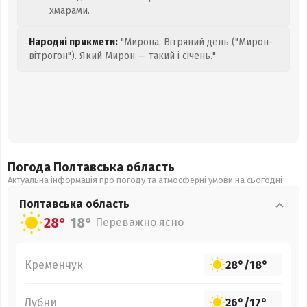
хмарами.
Народні прикмети:
"Мирона. Вітряний день ("Мирон-
вітрогон"). Який Мирон — такий і січень."
Погода Полтавська
область
Актуальна інформація про погоду та атмосферні умови на сьогодні
Полтавська
область
28°
18°
Переважно ясно
Кременчук
28°
/
18°
Лубни
26°
/
17°