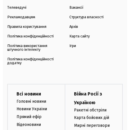
Телеведучі
Вакансії
Рекламодавцям
Структура власності
Правила користування
Архів
Політика конфіденційності
Карта сайту
Політика використання
Ігри
штучного інтелекту
Політика конфіденційності
додатку
Всі новини
Війна Росії з
Головні новини
Україною
Новини України
Ракетні обстріли
Прямий ефір
Карта бойових дій
Відеоновини
Мирні переговори