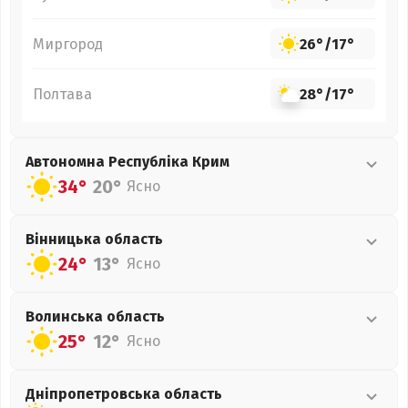
Миргород
26°
/
17°
Полтава
28°
/
17°
Автономна Республіка Крим
34°
20°
Ясно
Вінницька
область
24°
13°
Ясно
Волинська
область
25°
12°
Ясно
Дніпропетровська
область