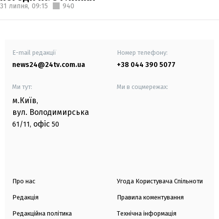
31 липня,
09:15
940
E-mail редакції
Номер телефону:
news24@24tv.com.ua
+38 044 390 5077
Ми тут:
Ми в соцмережах:
м.Київ
,
вул. Володимирська
офіс
61/11,
50
Про нас
Угода Користувача Спільноти
Редакція
Правила коментування
Редакційна політика
Технічна інформація