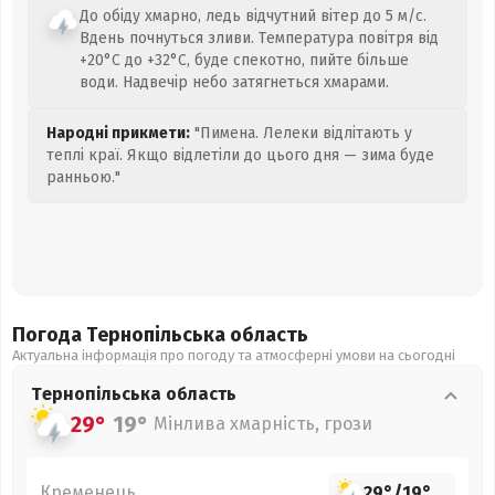
До обіду хмарно, ледь відчутний вітер до 5 м/с.
Вдень почнуться зливи. Температура повітря від
+20°C до +32°C, буде спекотно, пийте більше
води. Надвечір небо затягнеться хмарами.
Народні прикмети:
"Пимена. Лелеки відлітають у
теплі краї. Якщо відлетіли до цього дня — зима буде
ранньою."
Погода Тернопільська
область
Актуальна інформація про погоду та атмосферні умови на сьогодні
Тернопільська
область
29°
19°
Мінлива хмарність, грози
Кременець
29°
/
19°