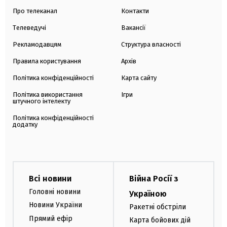
Про телеканал
Контакти
Телеведучі
Вакансії
Рекламодавцям
Структура власності
Правила користування
Архів
Політика конфіденційності
Карта сайту
Політика використання
Ігри
штучного інтелекту
Політика конфіденційності
додатку
Всі новини
Війна Росії з
Головні новини
Україною
Новини України
Ракетні обстріли
Прямий ефір
Карта бойових дій