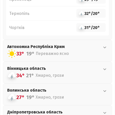
Тернопіль
32°
/
20°
Чортків
31°
/
20°
Автономна Республіка Крим
33°
19°
Переважно ясно
Вінницька
область
34°
21°
Хмарно, грози
Волинська
область
27°
19°
Хмарно, грози
Дніпропетровська
область