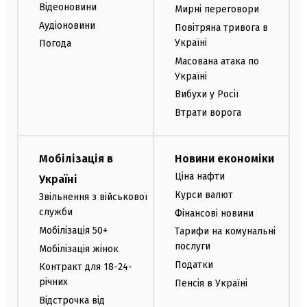
Відеоновини
Мирні переговори
Аудіоновини
Повітряна тривога в
Україні
Погода
Масована атака по
Україні
Вибухи у Росії
Втрати ворога
Мобілізація в
Новини економіки
Ціна нафти
Україні
Курси валют
Звільнення з військової
служби
Фінансові новини
Мобілізація 50+
Тарифи на комунальні
послуги
Мобілізація жінок
Податки
Контракт для 18-24-
річних
Пенсія в Україні
Відстрочка від