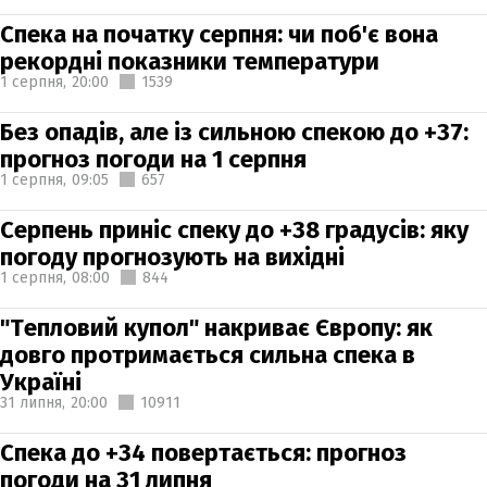
Спека на початку серпня: чи поб'є вона
рекордні показники температури
1 серпня,
20:00
1539
Без опадів, але із сильною спекою до +37:
прогноз погоди на 1 серпня
1 серпня,
09:05
657
Серпень приніс спеку до +38 градусів: яку
погоду прогнозують на вихідні
1 серпня,
08:00
844
"Тепловий купол" накриває Європу: як
довго протримається сильна спека в
Україні
31 липня,
20:00
10911
Спека до +34 повертається: прогноз
погоди на 31 липня