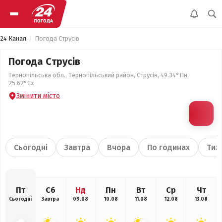
24 Канал
Погода Струсів
Погода Струсів
Тернопільська обл., Тернопільський район, Струсів, 49.34°Пн,
25.62°Сх
Змінити місто
Сьогодні
Завтра
Вчора
По годинах
Тиж
Пт
Сб
Нд
Пн
Вт
Ср
Чт
Сьогодні
Завтра
09.08
10.08
11.08
12.08
13.08