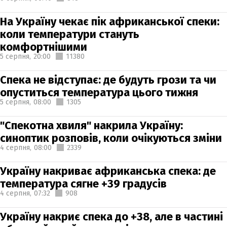
На Україну чекає пік африканської спеки:
коли температури стануть
комфортнішими
5 серпня,
20:00
11380
Спека не відступає: де будуть грози та чи
опуститься температура цього тижня
5 серпня,
08:00
1305
"Спекотна хвиля" накрила Україну:
синоптик розповів, коли очікуються зміни
4 серпня,
08:00
2339
Україну накриває африканська спека: де
температура сягне +39 градусів
4 серпня,
07:32
908
Україну накриє спека до +38, але в частині