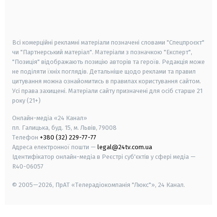
android
apple
smart tv
samsung smart tv
Всі комерційні рекламні матеріали позначені словами "Спецпроєкт"
чи "Партнерський матеріал". Матеріали з позначкою "Експерт",
"Позиція" відображають позицію авторів та героїв. Редакція може
не поділяти їхніх поглядів. Детальніше щодо реклами та правил
цитування можна ознайомитись в правилах користування сайтом.
Усі права захищені.
Матеріали сайту призначені для осіб старше
21
року (21+)
Онлайн-медіа «24 Канал»
пл. Галицька, буд. 15, м. Львів, 79008
Телефон
+380 (32) 229-77-77
Адреса електронної пошти —
legal@24tv.com.ua
Ідентифікатор онлайн-медіа в Реєстрі суб'єктів у сфері медіа —
R40-06057
© 2005—2026,
ПрАТ «Телерадіокомпанія "Люкс"», 24 Канал.