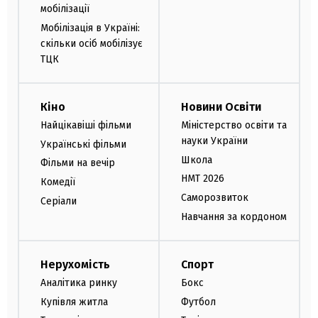
мобілізації
Мобілізація в Україні:
скільки осіб мобілізує
ТЦК
Кіно
Новини Освіти
Найцікавіші фільми
Міністерство освіти та
науки України
Українські фільми
Школа
Фільми на вечір
НМТ 2026
Комедії
Саморозвиток
Серіали
Навчання за кордоном
Нерухомість
Спорт
Аналітика ринку
Бокс
Купівля житла
Футбол