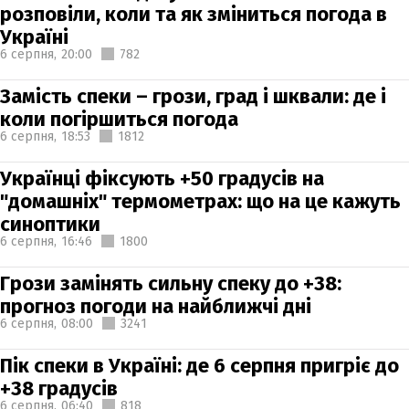
розповіли, коли та як зміниться погода в
Україні
6 серпня,
20:00
782
Замість спеки – грози, град і шквали: де і
коли погіршиться погода
6 серпня,
18:53
1812
Українці фіксують +50 градусів на
"домашніх" термометрах: що на це кажуть
синоптики
6 серпня,
16:46
1800
Грози замінять сильну спеку до +38:
прогноз погоди на найближчі дні
6 серпня,
08:00
3241
Пік спеки в Україні: де 6 серпня пригріє до
+38 градусів
6 серпня,
06:40
818