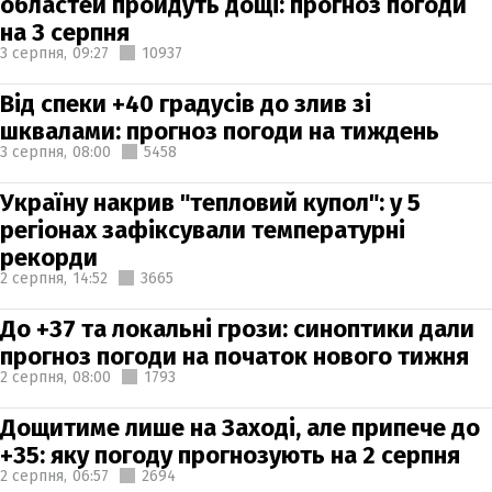
областей пройдуть дощі: прогноз погоди
на 3 серпня
3 серпня,
09:27
10937
Від спеки +40 градусів до злив зі
шквалами: прогноз погоди на тиждень
3 серпня,
08:00
5458
Україну накрив "тепловий купол": у 5
регіонах зафіксували температурні
рекорди
2 серпня,
14:52
3665
До +37 та локальні грози: синоптики дали
прогноз погоди на початок нового тижня
2 серпня,
08:00
1793
Дощитиме лише на Заході, але припече до
+35: яку погоду прогнозують на 2 серпня
2 серпня,
06:57
2694