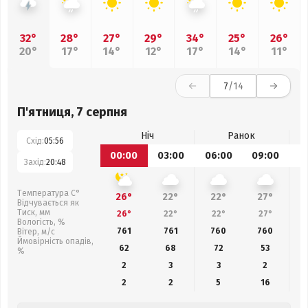
32°
28°
27°
29°
34°
25°
26°
20°
17°
14°
12°
17°
14°
11°
7
/14
П'ятниця, 7 серпня
Ніч
Ранок
Схід:
05:56
00:00
03:00
06:00
09:00
1
Захід:
20:48
Температура С°
26°
22°
22°
27°
Відчувається як
Тиск, мм
26°
22°
22°
27°
Вологість, %
761
761
760
760
Вітер, м/с
Ймовірність опадів,
62
68
72
53
%
2
3
3
2
2
2
5
16