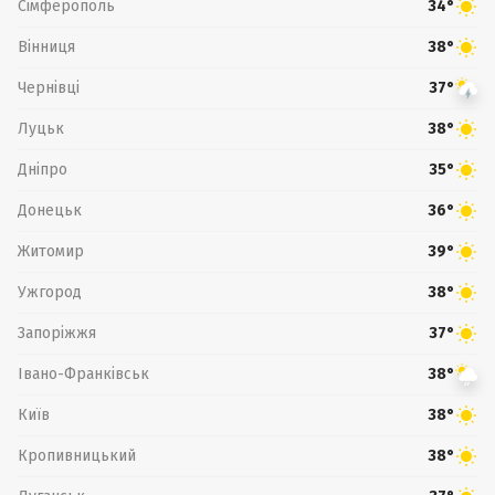
Сімферополь
34°
Вінниця
38°
Чернівці
37°
Луцьк
38°
Дніпро
35°
Донецьк
36°
Житомир
39°
Ужгород
38°
Запоріжжя
37°
Івано-Франківськ
38°
Київ
38°
Кропивницький
38°