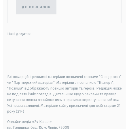
ДО РОЗСИЛОК
Наші додатки:
android
apple
smart tv
samsung smart tv
Всі комерційні рекламні матеріали позначені словами "Спецпроєкт"
чи "Партнерський матеріал". Матеріали з позначкою "Експерт",
"Позиція" відображають позицію авторів та героїв. Редакція може
не поділяти їхніх поглядів. Детальніше щодо реклами та правил
цитування можна ознайомитись в правилах користування сайтом.
Усі права захищені.
Матеріали сайту призначені для осіб старше
21
року (21+)
Онлайн-медіа «24 Канал»
пл. Галицька, буд. 15, м. Львів, 79008