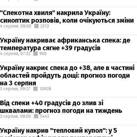
"Спекотна хвиля" накрила Україну:
синоптик розповів, коли очікуються зміни
4 серпня,
08:00
2313
Україну накриває африканська спека: де
температура сягне +39 градусів
4 серпня,
07:32
900
Україну накриє спека до +38, але в частині
областей пройдуть дощі: прогноз погоди
на 3 серпня
3 серпня,
09:27
10928
Від спеки +40 градусів до злив зі
шквалами: прогноз погоди на тиждень
3 серпня,
08:00
5442
Україну накрив "тепловий купол": у 5