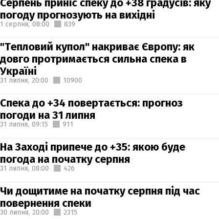
Серпень приніс спеку до +38 градусів: яку
погоду прогнозують на вихідні
1 серпня,
08:00
839
"Тепловий купол" накриває Європу: як
довго протримається сильна спека в
Україні
31 липня,
20:00
10900
Спека до +34 повертається: прогноз
погоди на 31 липня
31 липня,
09:15
911
На Заході припече до +35: якою буде
погода на початку серпня
31 липня,
08:00
426
Чи дощитиме на початку серпня під час
повернення спеки
30 липня,
20:00
2315