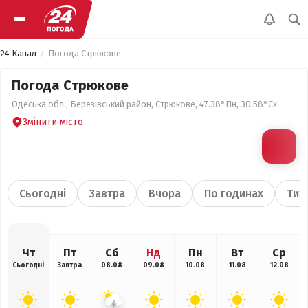
24 Канал
Погода Стрюкове
Погода Стрюкове
Одеська обл., Березівський район, Стрюкове, 47.38°Пн, 30.58°Сх
Змінити місто
Сьогодні
Завтра
Вчора
По годинах
Тиж
Чт
Пт
Сб
Нд
Пн
Вт
Ср
Сьогодні
Завтра
08.08
09.08
10.08
11.08
12.08