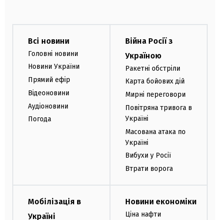
Всі новини
Війна Росії з
Головні новини
Україною
Новини України
Ракетні обстріли
Прямий ефір
Карта бойових дій
Відеоновини
Мирні переговори
Аудіоновини
Повітряна тривога в
Україні
Погода
Масована атака по
Україні
Вибухи у Росії
Втрати ворога
Мобілізація в
Новини економіки
Ціна нафти
Україні