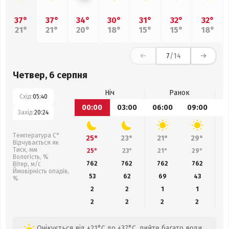
37°
37°
34°
30°
31°
32°
32°
21°
21°
20°
18°
15°
15°
18°
7
/14
Четвер, 6 серпня
Ніч
Ранок
Схід:
05:40
00:00
03:00
06:00
09:00
1
Захід:
20:24
Температура С°
25°
23°
21°
29°
Відчувається як
Тиск, мм
25°
23°
21°
29°
Вологість, %
762
762
762
762
Вітер, м/с
Ймовірність опадів,
53
62
69
43
%
2
2
1
1
2
2
2
2
Очікується від +21°C до +37°C, пийте багато води.