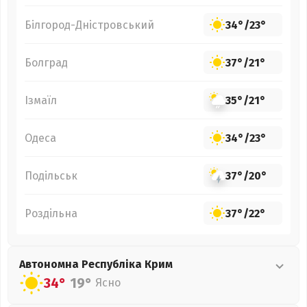
Білгород-Дністровський
34°
/
23°
Болград
37°
/
21°
Ізмаїл
35°
/
21°
Одеса
34°
/
23°
Подільськ
37°
/
20°
Роздільна
37°
/
22°
Автономна Республіка Крим
34°
19°
Ясно