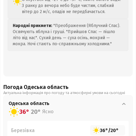
З ранку до вечора небо буде чистим, слабкий
вітер до 2 м/с, опадів не передбачається.
Народні прикмети:
"Преображення (Яблучний Спас).
Освячують яблука і груші. "Прийшов Спас — пішло
літо від нас". Сухий день — суха осінь, мокрий —
мокра. Ночі стають по-справжньому холодними."
Погода Одеська
область
Актуальна інформація про погоду та атмосферні умови на сьогодні
Одеська
область
36°
20°
Ясно
Березівка
36°
/
20°