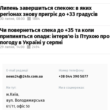
Липень завершиться спекою: в яких
регіонах знову пригріє до +33 градусів
30 липня,
08:00
1884
Чи повернеться спека до +35 та коли
припиняться опади: інтерв'ю із Птухою про
погоду в Україні у серпні
29 липня,
14:00
2494
E-mail редакції
Номер телефону:
news24@24tv.com.ua
+38 044 390 5077
Ми тут:
Ми в соцмережах:
м.Київ
,
вул. Володимирська
офіс
61/11,
50