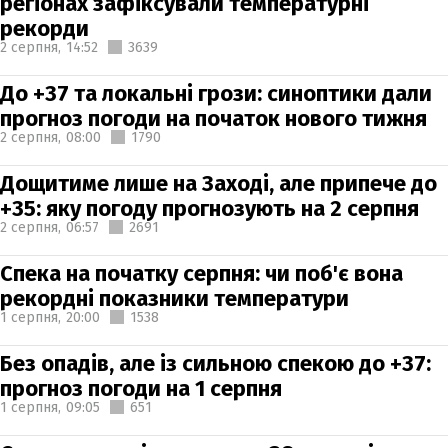
регіонах зафіксували температурні
рекорди
2 серпня,
14:52
3639
До +37 та локальні грози: синоптики дали
прогноз погоди на початок нового тижня
2 серпня,
08:00
1790
Дощитиме лише на Заході, але припече до
+35: яку погоду прогнозують на 2 серпня
2 серпня,
06:57
2691
Спека на початку серпня: чи поб'є вона
рекордні показники температури
1 серпня,
20:00
1538
Без опадів, але із сильною спекою до +37:
прогноз погоди на 1 серпня
1 серпня,
09:05
651