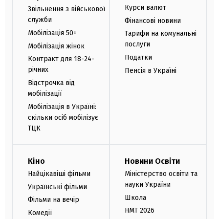
Курси валют
Звільнення з військової
служби
Фінансові новини
Мобілізація 50+
Тарифи на комунальні
послуги
Мобілізація жінок
Податки
Контракт для 18-24-
річних
Пенсія в Україні
Відстрочка від
мобілізації
Мобілізація в Україні:
скільки осіб мобілізує
ТЦК
Кіно
Новини Освіти
Найцікавіші фільми
Міністерство освіти та
науки України
Українські фільми
Школа
Фільми на вечір
НМТ 2026
Комедії