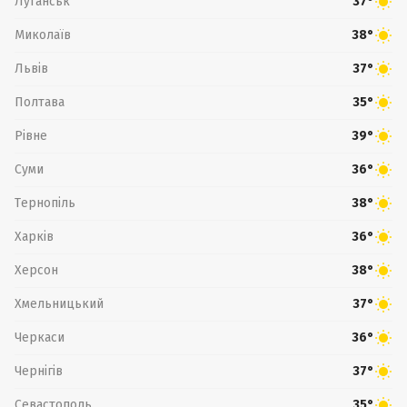
Луганськ
37°
Миколаїв
38°
Львів
37°
Полтава
35°
Рівне
39°
Суми
36°
Тернопіль
38°
Харків
36°
Херсон
38°
Хмельницький
37°
Черкаси
36°
Чернігів
37°
Севастополь
35°