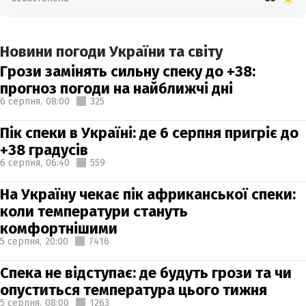
Новини погоди України та світу
Грози замінять сильну спеку до +38:
прогноз погоди на найближчі дні
6 серпня,
08:00
325
Пік спеки в Україні: де 6 серпня пригріє до
+38 градусів
6 серпня,
06:40
559
На Україну чекає пік африканської спеки:
коли температури стануть
комфортнішими
5 серпня,
20:00
7416
Спека не відступає: де будуть грози та чи
опуститься температура цього тижня
5 серпня,
08:00
1263