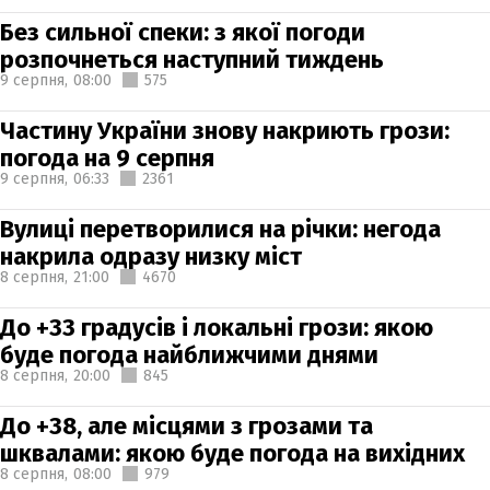
Без сильної спеки: з якої погоди
розпочнеться наступний тиждень
9 серпня,
08:00
575
Частину України знову накриють грози:
погода на 9 серпня
9 серпня,
06:33
2361
Вулиці перетворилися на річки: негода
накрила одразу низку міст
8 серпня,
21:00
4670
До +33 градусів і локальні грози: якою
буде погода найближчими днями
8 серпня,
20:00
845
До +38, але місцями з грозами та
шквалами: якою буде погода на вихідних
8 серпня,
08:00
979