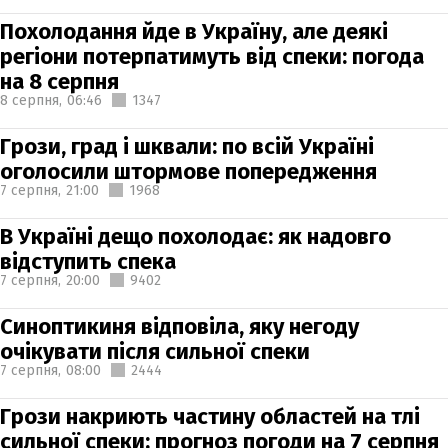
Похолодання йде в Україну, але деякі
регіони потерпатимуть від спеки: погода
на 8 серпня
8 серпня,
06:46
1347
Грози, град і шквали: по всій Україні
оголосили штормове попередження
7 серпня,
21:00
1968
В Україні дещо похолодає: як надовго
відступить спека
7 серпня,
20:00
9402
Синоптикиня відповіла, яку негоду
очікувати після сильної спеки
7 серпня,
08:00
2444
Грози накриють частину областей на тлі
сильної спеки: прогноз погоди на 7 серпня