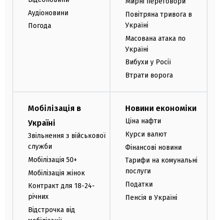
Мирні переговори
Аудіоновини
Повітряна тривога в
Україні
Погода
Масована атака по
Україні
Вибухи у Росії
Втрати ворога
Мобілізація в
Новини економіки
Ціна нафти
Україні
Курси валют
Звільнення з військової
служби
Фінансові новини
Мобілізація 50+
Тарифи на комунальні
послуги
Мобілізація жінок
Податки
Контракт для 18-24-
річних
Пенсія в Україні
Відстрочка від