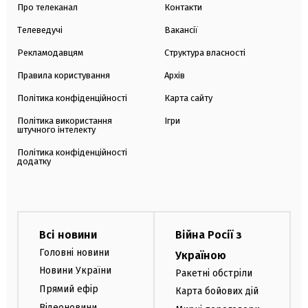
Про телеканал
Контакти
Телеведучі
Вакансії
Рекламодавцям
Структура власності
Правила користування
Архів
Політика конфіденційності
Карта сайту
Політика використання
Ігри
штучного інтелекту
Політика конфіденційності
додатку
Всі новини
Війна Росії з
Головні новини
Україною
Новини України
Ракетні обстріли
Прямий ефір
Карта бойових дій
Відеоновини