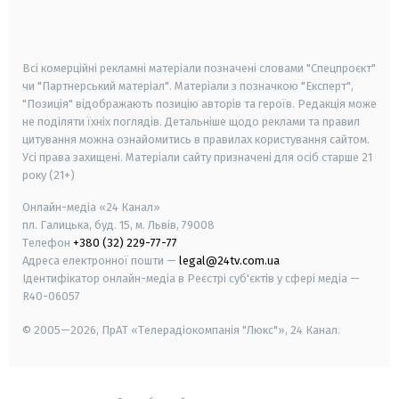
smart tv
samsung smart tv
Всі комерційні рекламні матеріали позначені словами "Спецпроєкт"
чи "Партнерський матеріал". Матеріали з позначкою "Експерт",
"Позиція" відображають позицію авторів та героїв. Редакція може
не поділяти їхніх поглядів. Детальніше щодо реклами та правил
цитування можна ознайомитись в правилах користування сайтом.
Усі права захищені.
Матеріали сайту призначені для осіб старше
21
року (21+)
Онлайн-медіа «24 Канал»
пл. Галицька, буд. 15, м. Львів, 79008
Телефон
+380 (32) 229-77-77
Адреса електронної пошти —
legal@24tv.com.ua
Ідентифікатор онлайн-медіа в Реєстрі суб'єктів у сфері медіа —
R40-06057
© 2005—2026,
ПрАТ «Телерадіокомпанія "Люкс"», 24 Канал.