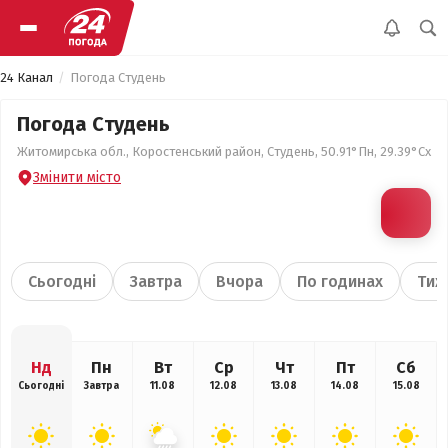
24 Канал
Погода Студень
Погода Студень
Житомирська обл., Коростенський район, Студень, 50.91°Пн, 29.39°Сх
Змінити місто
Сьогодні
Завтра
Вчора
По годинах
Тиж
Нд
Пн
Вт
Ср
Чт
Пт
Сб
Сьогодні
Завтра
11.08
12.08
13.08
14.08
15.08