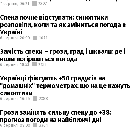
7 серпня,
06:21
2397
Спека почне відступати: синоптики
розповіли, коли та як зміниться погода в
Україні
6 серпня,
20:00
1071
Замість спеки – грози, град і шквали: де і
коли погіршиться погода
6 серпня,
18:53
2133
Українці фіксують +50 градусів на
"домашніх" термометрах: що на це кажуть
синоптики
6 серпня,
16:46
2388
Грози замінять сильну спеку до +38:
прогноз погоди на найближчі дні
6 серпня,
08:00
3361