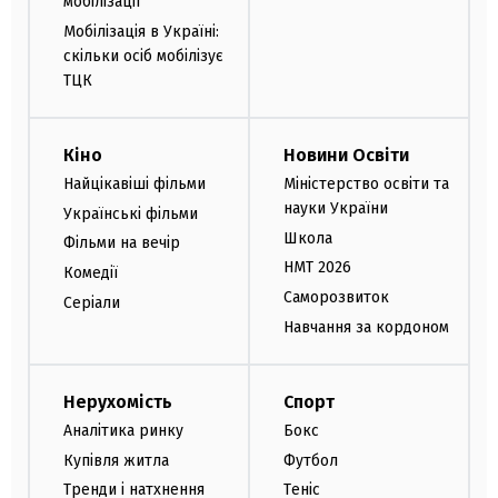
мобілізації
Мобілізація в Україні:
скільки осіб мобілізує
ТЦК
Кіно
Новини Освіти
Найцікавіші фільми
Міністерство освіти та
науки України
Українські фільми
Школа
Фільми на вечір
НМТ 2026
Комедії
Саморозвиток
Серіали
Навчання за кордоном
Нерухомість
Спорт
Аналітика ринку
Бокс
Купівля житла
Футбол
Тренди і натхнення
Теніс