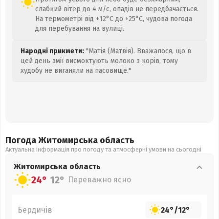
слабкий вітер до 4 м/с, опадів не передбачається.
На термометрі від +12°C до +25°C, чудова погода
для перебування на вулиці.
Народні прикмети:
"Матія (Матвія). Вважалося, що в
цей день змії висмоктують молоко з корів, тому
худобу не виганяли на пасовище."
Погода Житомирська
область
Актуальна інформація про погоду та атмосферні умови на сьогодні
Житомирська
область
24°
12°
Переважно ясно
Бердичів
24°
/
12°