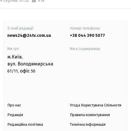
4 серпня,
07:32
918
E-mail редакції
Номер телефону:
news24@24tv.com.ua
+38 044 390 5077
Ми тут:
Ми в соцмережах:
м.Київ
,
вул. Володимирська
офіс
61/11,
50
Про нас
Угода Користувача Спільноти
Редакція
Правила коментування
Редакційна політика
Технічна інформація