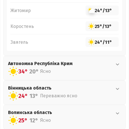
Житомир
24°
/
13°
Коростень
25°
/
13°
Звягель
24°
/
11°
Автономна Республіка Крим
34°
20°
Ясно
Вінницька
область
24°
13°
Переважно ясно
Волинська
область
25°
12°
Ясно