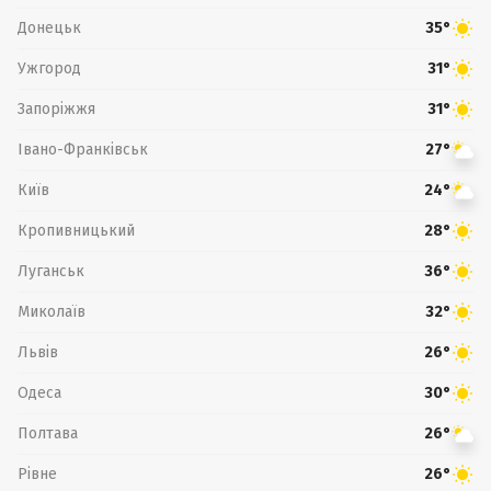
Донецьк
35°
Ужгород
31°
Запоріжжя
31°
Івано-Франківськ
27°
Київ
24°
Кропивницький
28°
Луганськ
36°
Миколаїв
32°
Львів
26°
Одеса
30°
Полтава
26°
Рівне
26°