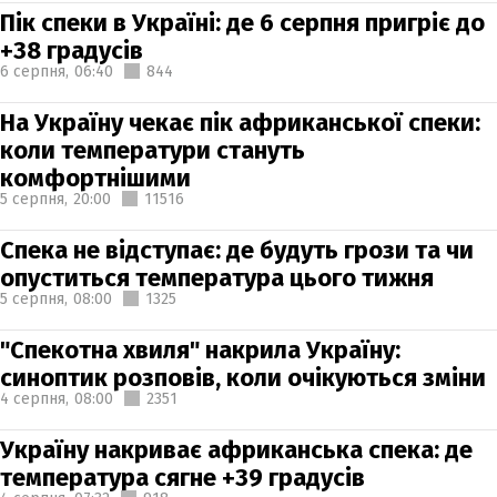
Пік спеки в Україні: де 6 серпня пригріє до
+38 градусів
6 серпня,
06:40
844
На Україну чекає пік африканської спеки:
коли температури стануть
комфортнішими
5 серпня,
20:00
11516
Спека не відступає: де будуть грози та чи
опуститься температура цього тижня
5 серпня,
08:00
1325
"Спекотна хвиля" накрила Україну:
синоптик розповів, коли очікуються зміни
4 серпня,
08:00
2351
Україну накриває африканська спека: де
температура сягне +39 градусів