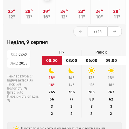
25°
28°
29°
24°
23°
24°
28°
12°
13°
16°
12°
11°
10°
11°
7
/14
Неділя, 9 серпня
Ніч
Ранок
Схід:
05:40
00:00
03:00
06:00
09:00
1
Захід:
20:35
Температура С°
16°
14°
13°
18°
Відчувається як
Тиск, мм
16°
14°
13°
18°
Вологість, %
765
766
766
767
Вітер, м/с
Ймовірність опадів,
66
77
88
62
%
3
2
3
3
2
2
2
2
Протягом усього дня небо буде безхмарним,