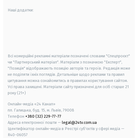
Наші додатки:
android
apple
smart tv
samsung smart tv
Всі комерційні рекламні матеріали позначені словами "Спецпроєкт"
чи "Партнерський матеріал". Матеріали з позначкою "Експерт",
"Позиція" відображають позицію авторів та героїв. Редакція може
не поділяти їхніх поглядів. Детальніше щодо реклами та правил
цитування можна ознайомитись в правилах користування сайтом.
Усі права захищені.
Матеріали сайту призначені для осіб старше
21
року (21+)
Онлайн-медіа «24 Канал»
пл. Галицька, буд. 15, м. Львів, 79008
Телефон
+380 (32) 229-77-77
Адреса електронної пошти —
legal@24tv.com.ua
Ідентифікатор онлайн-медіа в Реєстрі суб'єктів у сфері медіа —
R40-06057