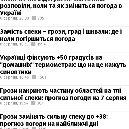
розповіли, коли та як зміниться погода в
Україні
6 серпня,
20:00
705
Замість спеки – грози, град і шквали: де і
коли погіршиться погода
6 серпня,
18:53
1594
Українці фіксують +50 градусів на
"домашніх" термометрах: що на це кажуть
синоптики
6 серпня,
16:46
1661
Грози накриють частину областей на тлі
сильної спеки: прогноз погоди на 7 серпня
6 серпня,
15:54
381
Грози замінять сильну спеку до +38:
прогноз погоди на найближчі дні