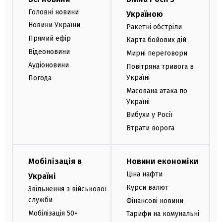
Головні новини
Україною
Новини України
Ракетні обстріли
Прямий ефір
Карта бойових дій
Відеоновини
Мирні переговори
Аудіоновини
Повітряна тривога в
Україні
Погода
Масована атака по
Україні
Вибухи у Росії
Втрати ворога
Мобілізація в
Новини економіки
Ціна нафти
Україні
Курси валют
Звільнення з військової
служби
Фінансові новини
Мобілізація 50+
Тарифи на комунальні