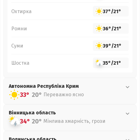
Охтирка
37°
/
21°
Ромни
36°
/
21°
Суми
39°
/
21°
Шостка
35°
/
21°
Автономна Республіка Крим
33°
20°
Переважно ясно
Вінницька
область
34°
20°
Мінлива хмарність, грози
Волинська
область