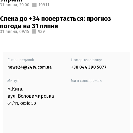
31 липня,
20:00
10911
Спека до +34 повертається: прогноз
погоди на 31 липня
31 липня,
09:15
939
E-mail редакції
Номер телефону:
news24@24tv.com.ua
+38 044 390 5077
Ми тут:
Ми в соцмережах:
м.Київ
,
вул. Володимирська
офіс
61/11,
50