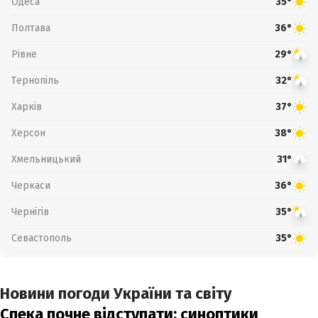
Одеса
35°
Полтава
36°
Рівне
29°
Тернопіль
32°
Харків
37°
Херсон
38°
Хмельницький
31°
Черкаси
36°
Чернігів
35°
Севастополь
35°
Новини погоди України та світу
Спека почне відступати: синоптики