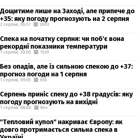
Дощитиме лише на Заході, але припече до
+35: яку погоду прогнозують на 2 серпня
2 серпня,
06:57
2693
Спека на початку серпня: чи поб'є вона
рекордні показники температури
1 серпня,
20:00
1539
Без опадів, але із сильною спекою до +37:
прогноз погоди на 1 серпня
1 серпня,
09:05
656
Серпень приніс спеку до +38 градусів: яку
погоду прогнозують на вихідні
1 серпня,
08:00
844
"Тепловий купол" накриває Європу: як
довго протримається сильна спека в
Україні