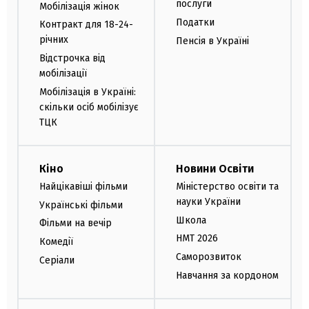
послуги
Мобілізація жінок
Податки
Контракт для 18-24-
річних
Пенсія в Україні
Відстрочка від
мобілізації
Мобілізація в Україні:
скільки осіб мобілізує
ТЦК
Кіно
Новини Освіти
Найцікавіші фільми
Міністерство освіти та
науки України
Українські фільми
Школа
Фільми на вечір
НМТ 2026
Комедії
Саморозвиток
Серіали
Навчання за кордоном