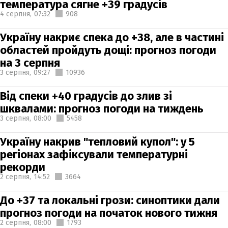
температура сягне +39 градусів
4 серпня,
07:32
908
Україну накриє спека до +38, але в частині
областей пройдуть дощі: прогноз погоди
на 3 серпня
3 серпня,
09:27
10936
Від спеки +40 градусів до злив зі
шквалами: прогноз погоди на тиждень
3 серпня,
08:00
5458
Україну накрив "тепловий купол": у 5
регіонах зафіксували температурні
рекорди
2 серпня,
14:52
3664
До +37 та локальні грози: синоптики дали
прогноз погоди на початок нового тижня
2 серпня,
08:00
1793