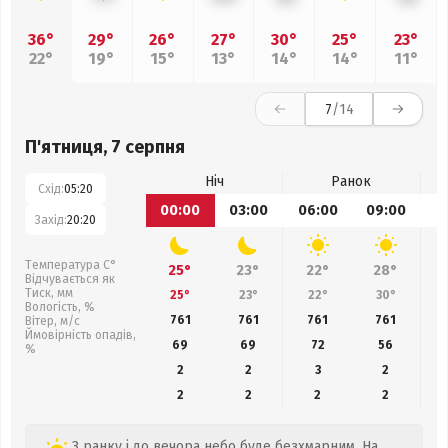
36°
29°
26°
27°
30°
25°
23°
22°
19°
15°
13°
14°
14°
11°
7
/14
П'ятниця, 7 серпня
Ніч
Ранок
Схід:
05:20
00:00
03:00
06:00
09:00
1
Захід:
20:20
Температура С°
25°
23°
22°
28°
Відчувається як
Тиск, мм
25°
23°
22°
30°
Вологість, %
761
761
761
761
Вітер, м/с
Ймовірність опадів,
69
69
72
56
%
2
2
3
2
2
2
2
2
З ранку і до вечора небо буде безхмарним. На