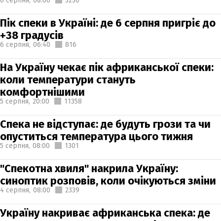
6 серпня,
08:00
3230
Пік спеки в Україні: де 6 серпня пригріє до
+38 градусів
6 серпня,
06:40
816
На Україну чекає пік африканської спеки:
коли температури стануть
комфортнішими
5 серпня,
20:00
11358
Спека не відступає: де будуть грози та чи
опуститься температура цього тижня
5 серпня,
08:00
1301
"Спекотна хвиля" накрила Україну:
синоптик розповів, коли очікуються зміни
4 серпня,
08:00
2339
Україну накриває африканська спека: де