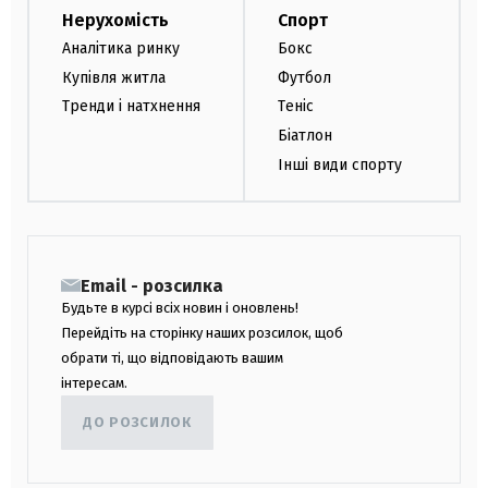
Нерухомість
Спорт
Аналітика ринку
Бокс
Купівля житла
Футбол
Тренди і натхнення
Теніс
Біатлон
Інші види спорту
Email - розсилка
Будьте в курсі всіх новин і оновлень!
Перейдіть на сторінку наших розсилок, щоб
обрати ті, що відповідають вашим
інтересам.
ДО РОЗСИЛОК