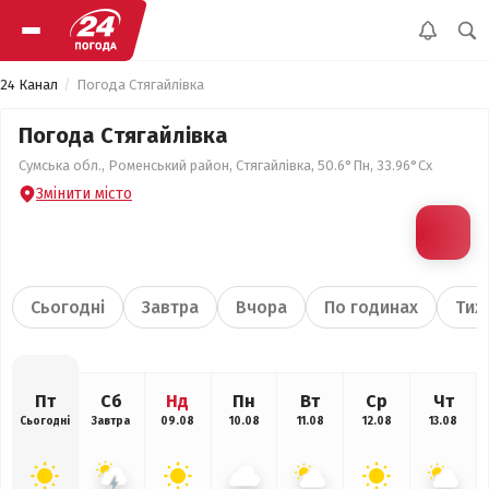
24 Канал
Погода Стягайлівка
Погода Стягайлівка
Сумська обл., Роменський район, Стягайлівка, 50.6°Пн, 33.96°Сх
Змінити місто
Сьогодні
Завтра
Вчора
По годинах
Тиж
Пт
Сб
Нд
Пн
Вт
Ср
Чт
Сьогодні
Завтра
09.08
10.08
11.08
12.08
13.08