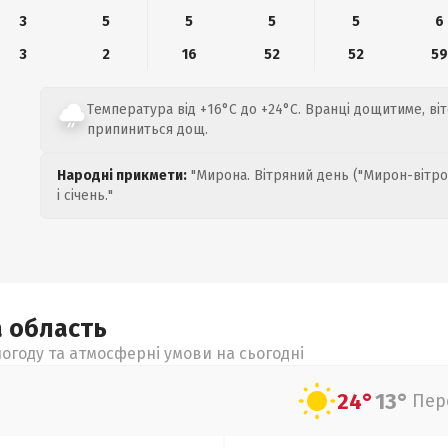
3
5
5
5
5
6
3
2
16
52
52
59
Температура від +16°C до +24°C. Вранці дощитиме, віте
припиниться дощ.
Народні прикмети:
"Мирона. Вітряний день ("Мирон-вітро
і січень."
а
область
огоду та атмосферні умови на сьогодні
24°
13°
Пер