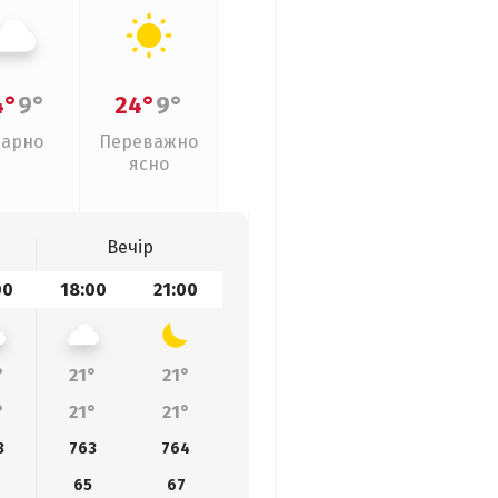
4°
9°
24°
9°
арно
Переважно
ясно
Вечір
00
18:00
21:00
°
21°
21°
°
21°
21°
3
763
764
65
67