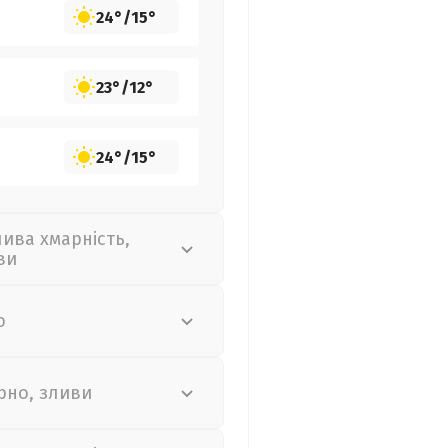
24°
/
15°
23°
/
12°
24°
/
15°
лива хмарність,
ви
о
рно, зливи