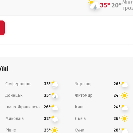
Мін
35°
20°
гро
їні
Сімферополь
Чернівці
33°
26°
Донецьк
Житомир
35°
24°
Івано-Франківськ
Київ
26°
24°
Миколаїв
Львів
32°
26°
Рівне
Суми
25°
28°