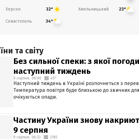
Херсон
Хмельницький
32°
23°
Севастополь
34°
ни та світу
Без сильної спеки: з якої пого
наступний тиждень
9 серпня,
08:00
417
Наступний тиждень в Україні розпочнеться з перев
Температура повітря буде близькою до звичних для
очікуються опади.
Частину України знову накриют
9 серпня
9 серпня,
06:33
2185