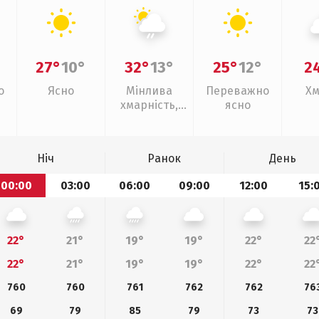
27°
10°
32°
13°
25°
12°
2
о
Ясно
Мінлива
Переважно
Хм
хмарність,
ясно
слабкий дощ
Ніч
Ранок
День
00:00
03:00
06:00
09:00
12:00
15:
22°
21°
19°
19°
22°
22
22°
21°
19°
19°
22°
22
760
760
761
762
762
76
69
79
85
79
73
73