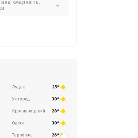
лива хмарність,
зи
Луцьк
25°
Ужгород
30°
Кропивницький
28°
Одеса
30°
Тернопіль
26°