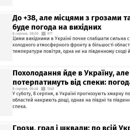
До +38, але місцями з грозами 
буде погода на вихідних
8 серпня,
08:00
977
Цими вихідними в Україні почне слабшати сильна 
холодного атмосферного фронту в більшості област
температури повітря, одна не на південному сході й
Похолодання йде в Україну, але
потерпатимуть від спеки: погод
8 серпня,
06:46
1340
У суботу, 8 серпня, в Україні прогнозують хмарну п
областей накриють дощі, однак на півдні та півден
спека.
Грози, град і шквали: по всій У