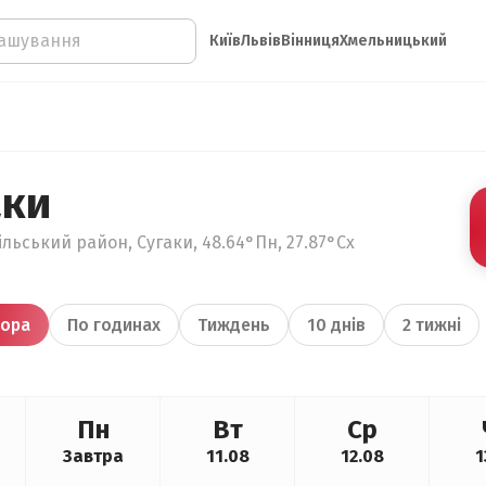
Київ
Львів
Вінниця
Хмельницький
аки
льський район, Сугаки, 48.64°Пн, 27.87°Сх
ора
По годинах
Тиждень
10 днів
2 тижні
Пн
Вт
Ср
Завтра
11.08
12.08
1