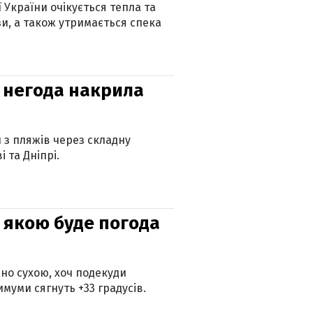
ї України очікується тепла та
зи, а також утримається спека
: негода накрила
и з пляжів через складну
 та Дніпрі.
и: якою буде погода
но сухою, хоч подекуди
муми сягнуть +33 градусів.