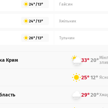
24°
/
13°
Гайсин
24°
/
13°
Хмільник
26°
/
13°
Тульчин
Мін
33°
20°
ка Крим
зли
25°
12°
Ясн
29°
20°
бласть
Хма