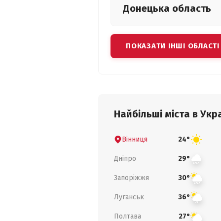
Донецька
область
ПОКАЗАТИ ІНШІ ОБЛАСТІ
Найбільші міста в Укра
Вінниця
24°
Дніпро
29°
Запоріжжя
30°
Луганськ
36°
Полтава
27°