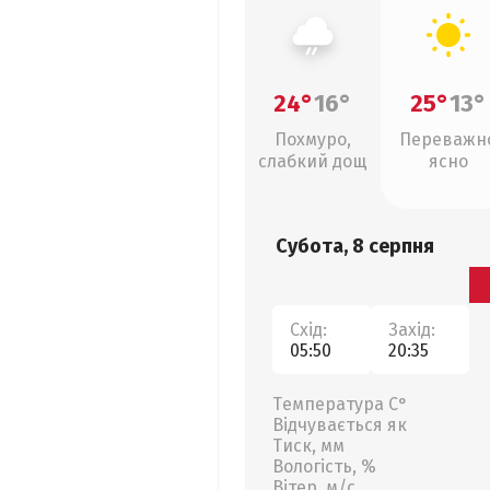
24°
16°
25°
13°
Похмуро,
Переважн
слабкий дощ
ясно
Субота, 8 серпня
Схід:
Захід:
05:50
20:35
Температура С°
Відчувається як
Тиск, мм
Вологість, %
Вітер, м/с