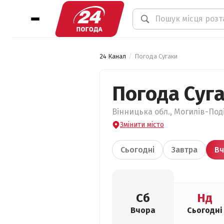
24 Канал
Погода Сугаки
Погода Суг
Вінницька обл., Могилів-Поді
Змінити місто
Сьогодні
Завтра
Вч
Сб
Нд
Вчора
Сьогодні