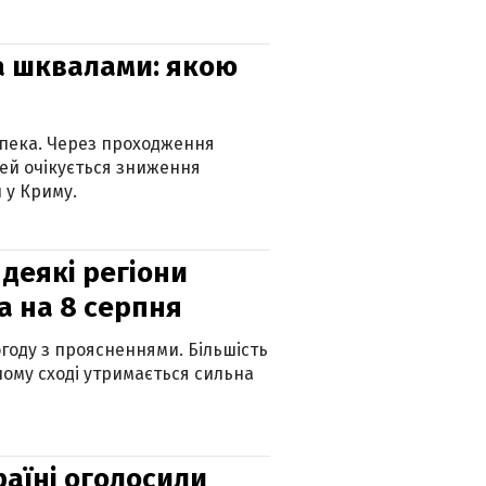
та шквалами: якою
спека. Через проходження
ей очікується зниження
 у Криму.
 деякі регіони
а на 8 серпня
огоду з проясненнями. Більшість
ному сході утримається сильна
країні оголосили