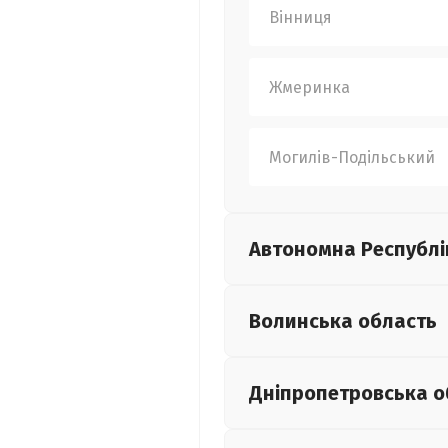
Вінниця
Жмеринка
Могилів-Подільський
Автономна Республі
Волинська
область
Дніпропетровська
о