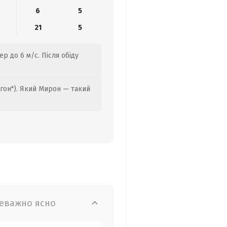
6
5
21
5
р до 6 м/с. Після обіду
гон"). Який Мирон — такий
еважно ясно