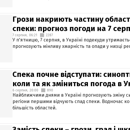
Грози накриють частину областе
спеки: прогноз погоди на 7 сер
7 серпня,
06:21
2287
У п'ятницю, 7 серпня, в Україні подекуди утримаєт
прогнозують мінливу хмарність та опади у низці рег
Спека почне відступати: синопт
коли та як зміниться погода в У
6 серпня,
20:00
890
Найближчими днями в Україні прогнозують зміну син
регіони першими відчують спад спеки. Водночас к
більшість областей.
Замість спеки – грози, град і шк