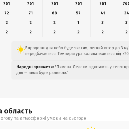
761
761
761
761
761
76
72
71
68
57
41
34
2
2
2
1
3
3
2
2
2
2
2
2
Впродовж дня небо буде чистим, легкий вітер до 3 м/с
передбачається. Температура коливатиметься від +20°
Народні прикмети:
"Пимена. Лелеки відлітають у теплі кр
дня — зима буде ранньою."
ка
область
огоду та атмосферні умови на сьогодні