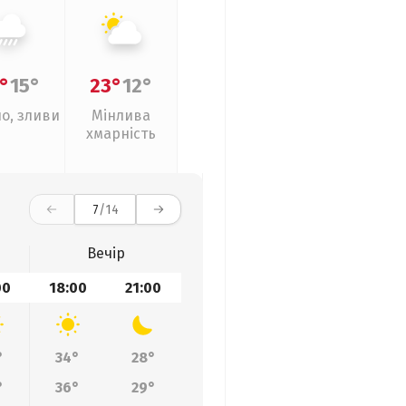
°
15°
23°
12°
о, зливи
Мінлива
хмарність
7
/14
Вечір
00
18:00
21:00
°
34°
28°
°
36°
29°