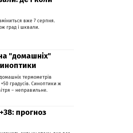
 зміниться вже 7 серпня.
ж град і шквали.
 на "домашніх"
синоптики
 домашніх термометрів
 +50 градусів. Синоптики ж
ітря – неправильне.
+38: прогноз