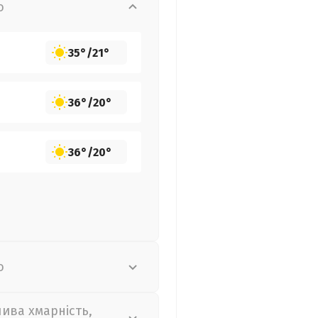
о
35°
/
21°
36°
/
20°
36°
/
20°
о
лива хмарність,