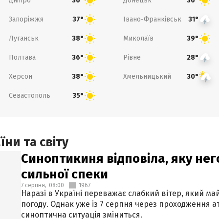
Дніпро
Донецьк
36°
36°
Запоріжжя
Івано-Франківськ
37°
31°
Луганськ
Миколаїв
38°
39°
Полтава
Рівне
36°
28°
Херсон
Хмельницький
38°
30°
Севастополь
35°
ни та світу
Синоптикиня відповіла, яку нег
сильної спеки
7 серпня,
08:00
1967
Наразі в Україні переважає слабкий вітер, який м
погоду. Однак уже із 7 серпня через проходження 
синоптична ситуація зміниться.