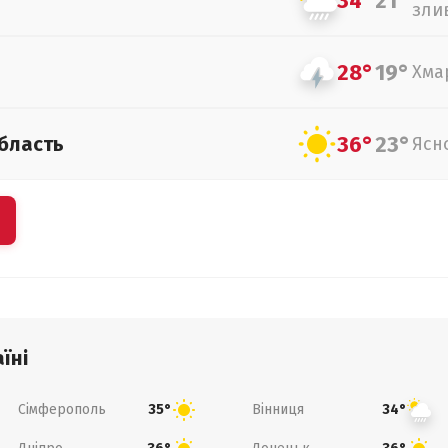
34°
21°
зли
28°
19°
Хма
36°
23°
бласть
Ясн
їні
Сімферополь
Вінниця
35°
34°