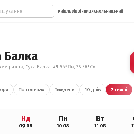
Київ
Львів
Вінниця
Хмельницький
а Балка
кий район, Суха Балка, 49.66°Пн, 35.56°Сх
ора
По годинах
Тиждень
10 днів
2 тижні
Нд
Пн
Вт
09.08
10.08
11.08
1