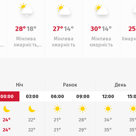
28°
18°
27°
14°
30°
14°
25
Мінлива
Мінлива
Мінлива
Хмарн
,
хмарність,
хмарність
хмарність
слабкий дощ
Ніч
Ранок
День
00:00
03:00
06:00
09:00
12:00
15:
24°
22°
21°
28°
34°
35
24°
22°
21°
29°
35°
35