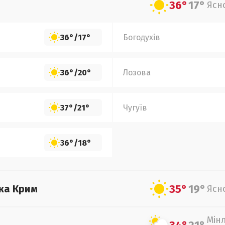
36°
17°
Ясн
36°
/
17°
Богодухів
36°
/
20°
Лозова
37°
/
21°
Чугуїв
36°
/
18°
35°
19°
ка Крим
Ясн
Мін