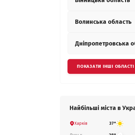
Вінницька
область
Волинська
область
Дніпропетровська
о
ПОКАЗАТИ ІНШІ ОБЛАСТІ
Найбільші міста в Укра
Харків
37°