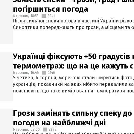
погіршиться погода
6 серпня,
18:53
2041
Після сильної спеки погода в частині України різко
Синоптики попереджають про грози, а місцями тако
Українці фіксують +50 градусів
термометрах: що на це кажуть 
6 серпня,
16:46
2146
У четвер, 6 серпня, мережею стали ширитись фото
українців, показники на яких нібито перевалили за
пояснюють, що таке вимірювання температури пов
Грози замінять сильну спеку до 
погоди на найближчі дні
6 серпня,
08:00
3299