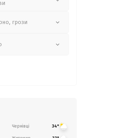
ви
рно, грози
о
Чернівці
34°