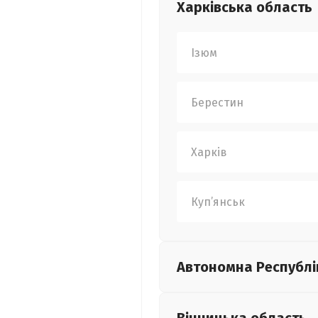
Харківська
область
Ізюм
Берестин
Харків
Куп’янськ
Автономна Республі