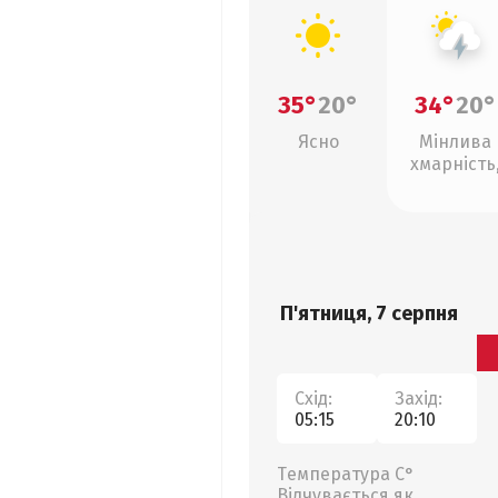
35°
20°
34°
20°
Ясно
Мінлива
хмарність
грози
П'ятниця, 7 серпня
Схід:
Захід:
05:15
20:10
Температура С°
Відчувається як