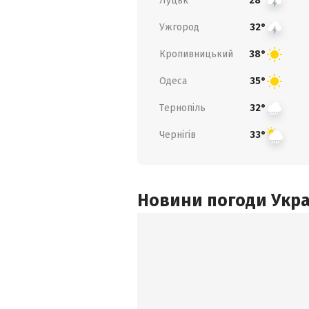
Луцьк
28°
Ужгород
32°
Кропивницький
38°
Одеса
35°
Тернопіль
32°
Чернігів
33°
Новини погоди Украї