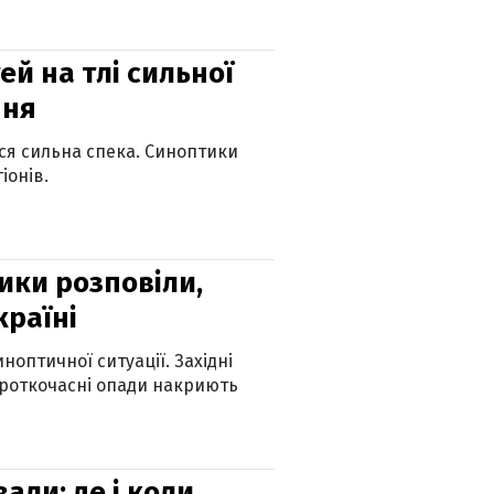
й на тлі сильної
пня
ься сильна спека. Синоптики
іонів.
ики розповіли,
країні
оптичної ситуації. Західні
ороткочасні опади накриють
вали: де і коли