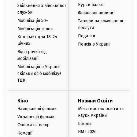
Курси валют
Звільнення з військової
служби
Фінансові новини
Мобілізація 50+
Тарифи на комунальні
послуги
Мобілізація жінок
Податки
Контракт для 18-24-
річних
Пенсія в Україні
Відстрочка від
мобілізації
Мобілізація в Україні:
скільки осіб мобілізує
ТЦК
Кіно
Новини Освіти
Найцікавіші фільми
Міністерство освіти та
науки України
Українські фільми
Школа
Фільми на вечір
НМТ 2026
Комедії