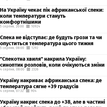
На Україну чекає пік африканської спеки:
коли температури стануть
комфортнішими
5 серпня,
20:00
10924
Спека не відступає: де будуть грози та чи
опуститься температура цього тижня
5 серпня,
08:00
1292
"Спекотна хвиля" накрила Україну:
синоптик розповів, коли очікуються зміни
4 серпня,
08:00
2326
Україну накриває африканська спека: де
температура сягне +39 градусів
4 серпня,
07:32
904
Україну накриє спека до +38, але в частині