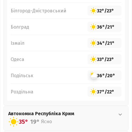
Білгород-Дністровський
32°
/
23°
Болград
36°
/
21°
Ізмаїл
34°
/
21°
Одеса
33°
/
23°
Подільськ
36°
/
20°
Роздільна
37°
/
22°
Автономна Республіка Крим
35°
19°
Ясно