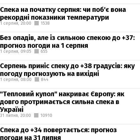
Спека на початку серпня: чи поб'є вона
рекордні показники температури
1 серпня,
20:00
1538
Без опадів, але із сильною спекою до +37:
прогноз погоди на 1 серпня
1 серпня,
09:05
655
Серпень приніс спеку до +38 градусів: яку
погоду прогнозують на вихідні
1 серпня,
08:00
844
"Тепловий купол" накриває Європу: як
довго протримається сильна спека в
Україні
31 липня,
20:00
10910
Спека до +34 повертається: прогноз
погоди на 31 липня