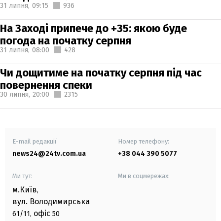
31 липня,
09:15
936
На Заході припече до +35: якою буде
погода на початку серпня
31 липня,
08:00
428
Чи дощитиме на початку серпня під час
повернення спеки
30 липня,
20:00
2315
E-mail редакції
Номер телефону:
news24@24tv.com.ua
+38 044 390 5077
Ми тут:
Ми в соцмережах:
м.Київ
,
вул. Володимирська
офіс
61/11,
50