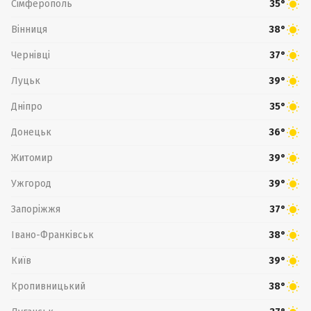
Сімферополь
35°
Вінниця
38°
Чернівці
37°
Луцьк
39°
Дніпро
35°
Донецьк
36°
Житомир
39°
Ужгород
39°
Запоріжжя
37°
Івано-Франківськ
38°
Київ
39°
Кропивницький
38°