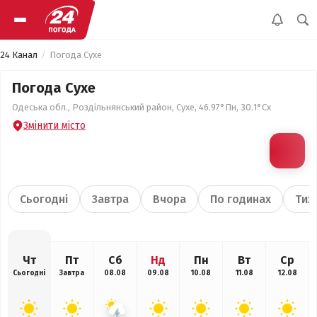
24 Канал
Погода Сухе
Погода Сухе
Одеська обл., Роздільнянський район, Сухе, 46.97°Пн, 30.1°Сх
Змінити місто
Сьогодні
Завтра
Вчора
По годинах
Тиж
Чт
Пт
Сб
Нд
Пн
Вт
Ср
Сьогодні
Завтра
08.08
09.08
10.08
11.08
12.08