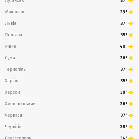
Луганськ
37°
Миколаїв
39°
Львів
37°
Полтава
35°
Рівне
40°
Суми
36°
Тернопіль
37°
Харків
35°
Херсон
38°
Хмельницький
36°
Черкаси
37°
Чернігів
38°
Севастополь
34°