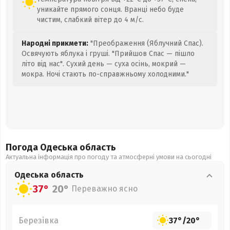
уникайте прямого сонця. Вранці небо буде
чистим, слабкий вітер до 4 м/с.
Народні прикмети:
"Преображення (Яблучний Спас).
Освячують яблука і груші. "Прийшов Спас — пішло
літо від нас". Сухий день — суха осінь, мокрий —
мокра. Ночі стають по-справжньому холодними."
Погода Одеська
область
Актуальна інформація про погоду та атмосферні умови на сьогодні
Одеська
область
37°
20°
Переважно ясно
Березівка
37°
/
20°