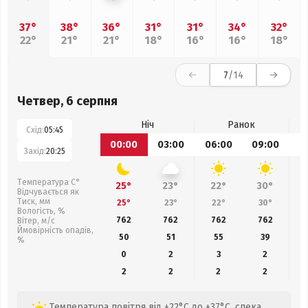
37°
38°
36°
31°
31°
34°
32°
22°
21°
21°
18°
16°
16°
18°
7
/14
Четвер, 6 серпня
Ніч
Ранок
Схід:
05:45
00:00
03:00
06:00
09:00
1
Захід:
20:25
Температура С°
25°
23°
22°
30°
Відчувається як
Тиск, мм
25°
23°
22°
30°
Вологість, %
762
762
762
762
Вітер, м/с
Ймовірність опадів,
50
51
55
39
%
0
2
3
2
2
2
2
2
Температура повітря від +22°C до +37°C, спека,