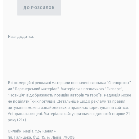
ДО РОЗСИЛОК
Наші додатки:
android
apple
smart tv
samsung smart tv
Всі комерційні рекламні матеріали позначені словами "Спецпроєкт"
чи "Партнерський матеріал". Матеріали з позначкою "Експерт",
"Позиція" відображають позицію авторів та героїв. Редакція може
не поділяти їхніх поглядів. Детальніше щодо реклами та правил
цитування можна ознайомитись в правилах користування сайтом.
Усі права захищені.
Матеріали сайту призначені для осіб старше
21
року (21+)
Онлайн-медіа «24 Канал»
пл. Галицька, буд. 15, м. Львів, 79008