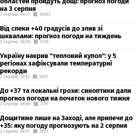
областей пройдуть дощі: прогноз погоди
на 3 серпня
3 серпня,
09:27
10933
Від спеки +40 градусів до злив зі
шквалами: прогноз погоди на тиждень
3 серпня,
08:00
5455
Україну накрив "тепловий купол": у 5
регіонах зафіксували температурні
рекорди
2 серпня,
14:52
3653
До +37 та локальні грози: синоптики дали
прогноз погоди на початок нового тижня
2 серпня,
08:00
1791
Дощитиме лише на Заході, але припече до
+35: яку погоду прогнозують на 2 серпня
2 серпня,
06:57
2692