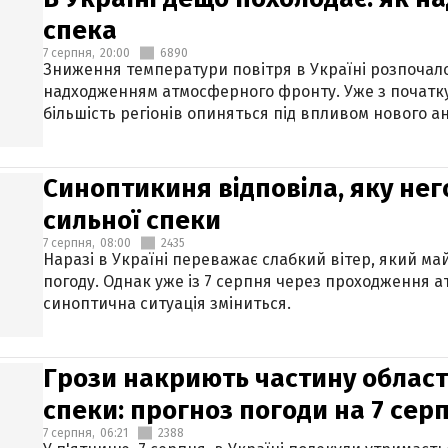
спека
7 серпня,
20:00
6890
Зниження температури повітря в Україні розпочалос
надходженням атмосферного фронту. Уже з початку
більшість регіонів опиняться під впливом нового а
Синоптикиня відповіла, яку нег
сильної спеки
7 серпня,
08:00
2435
Наразі в Україні переважає слабкий вітер, який м
погоду. Однак уже із 7 серпня через проходження 
синоптична ситуація зміниться.
Грози накриють частину областе
спеки: прогноз погоди на 7 сер
7 серпня,
06:21
2388