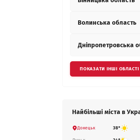
Вінницька
область
Волинська
область
Дніпропетровська
о
ПОКАЗАТИ ІНШІ ОБЛАСТІ
Найбільші міста в Укра
Донецьк
38°