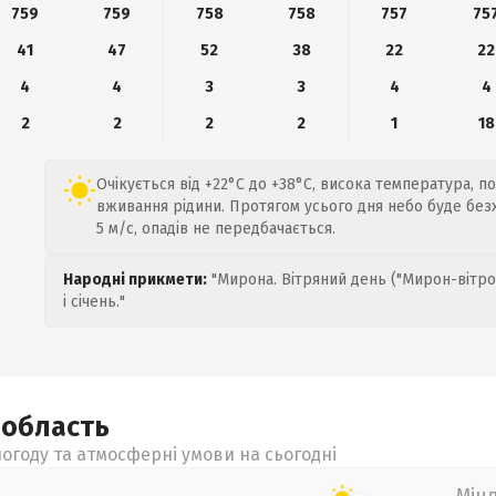
759
759
758
758
757
75
41
47
52
38
22
22
4
4
3
3
4
4
2
2
2
2
1
18
Очікується від +22°C до +38°C, висока температура, п
вживання рідини. Протягом усього дня небо буде без
5 м/с, опадів не передбачається.
Народні прикмети:
"Мирона. Вітряний день ("Мирон-вітро
і січень."
а
область
огоду та атмосферні умови на сьогодні