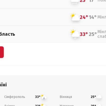
25°
17°
Пох
24°
14°
Мін
Мін
33°
25°
бласть
сла
їні
Сімферополь
Вінниця
33°
25°