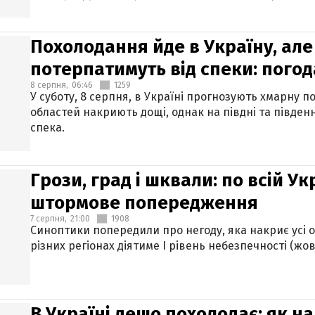
Похолодання йде в Україну, але
потерпатимуть від спеки: погод
8 серпня,
06:46
1259
У суботу, 8 серпня, в Україні прогнозують хмарну п
областей накриють дощі, однак на півдні та півден
спека.
Грози, град і шквали: по всій У
штормове попередження
7 серпня,
21:00
1908
Синоптики попередили про негоду, яка накриє усі об
різних регіонах діятиме І рівень небезпечності (жов
В Україні дещо похолодає: як н