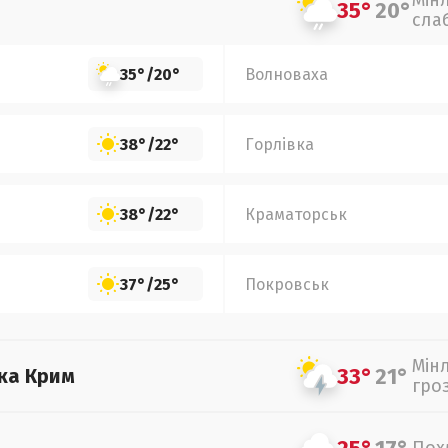
Мін
35°
20°
сла
35°
/
20°
Волноваха
38°
/
22°
Горлівка
38°
/
22°
Краматорськ
37°
/
25°
Покровськ
Мін
33°
21°
ка Крим
гро