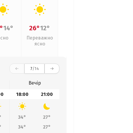
°
14°
26°
12°
Ясно
Переважно
ясно
7
/14
Вечір
00
18:00
21:00
°
34°
27°
°
34°
27°