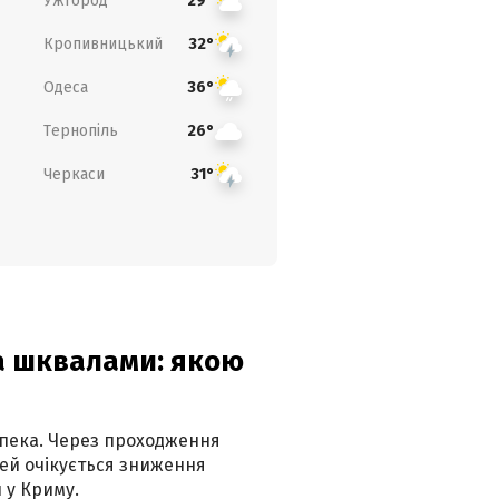
Ужгород
29°
Кропивницький
32°
Одеса
36°
Тернопіль
26°
Черкаси
31°
та шквалами: якою
спека. Через проходження
ей очікується зниження
 у Криму.