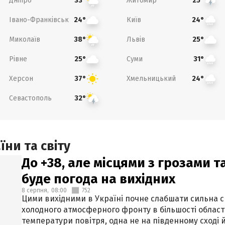
Дніпро
Житомир
33°
25°
Івано-Франківськ
Київ
24°
24°
Миколаїв
Львів
38°
25°
Рівне
Суми
25°
31°
Херсон
Хмельницький
37°
24°
Севастополь
32°
ни та світу
До +38, але місцями з грозами 
буде погода на вихідних
8 серпня,
08:00
752
Цими вихідними в Україні почне слабшати сильна 
холодного атмосферного фронту в більшості област
температури повітря, одна не на південному сході й