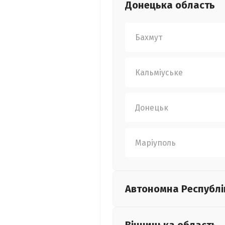
Донецька
область
Бахмут
Кальміуське
Донецьк
Маріуполь
Автономна Республі