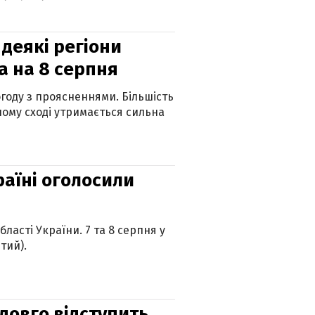
 деякі регіони
а на 8 серпня
огоду з проясненнями. Більшість
ному сході утримається сильна
країні оголосили
ласті України. 7 та 8 серпня у
тий).
адовго відступить