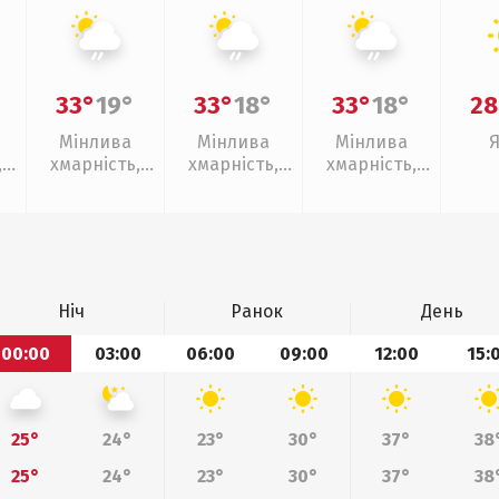
33°
19°
33°
18°
33°
18°
28
Мінлива
Мінлива
Мінлива
,
хмарність,
хмарність,
хмарність,
слабкий дощ
слабкий дощ
слабкий дощ
Ніч
Ранок
День
00:00
03:00
06:00
09:00
12:00
15:
25°
24°
23°
30°
37°
38
25°
24°
23°
30°
37°
38