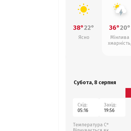
38°
22°
36°
20°
Ясно
Мінлива
хмарність
грози
Субота, 8 серпня
Схід:
Захід:
05:16
19:56
Температура С°
Відчувається як