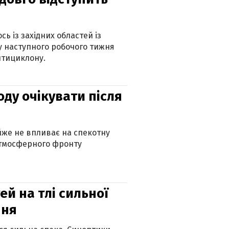
ь із західних областей із
 наступного робочого тижня
нтициклону.
оду очікувати після
айже не впливає на спекотну
атмосферного фронту
й на тлі сильної
пня