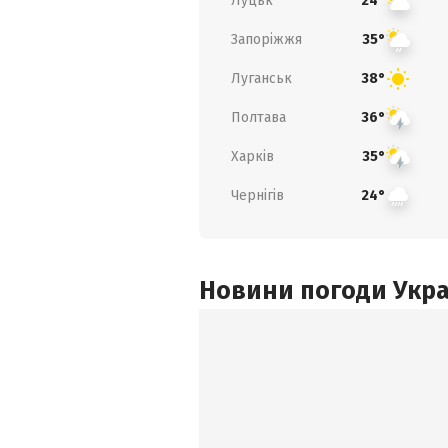
Луцьк
24°
Запоріжжя
35°
Луганськ
38°
Полтава
36°
Харків
35°
Чернігів
24°
Новини погоди Украї