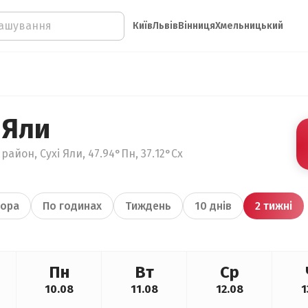
Київ
Львів
Вінниця
Хмельницький
 Яли
айон, Сухі Яли, 47.94°Пн, 37.12°Сх
ора
По годинах
Тиждень
10 днів
2 тижні
Пн
Вт
Ср
10.08
11.08
12.08
1