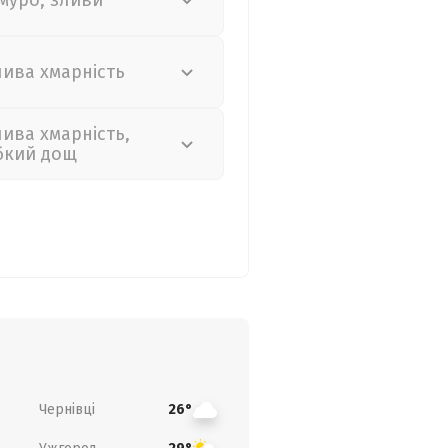
муро, зливи
лива хмарність
лива хмарність,
бкий дощ
Чернівці
26°