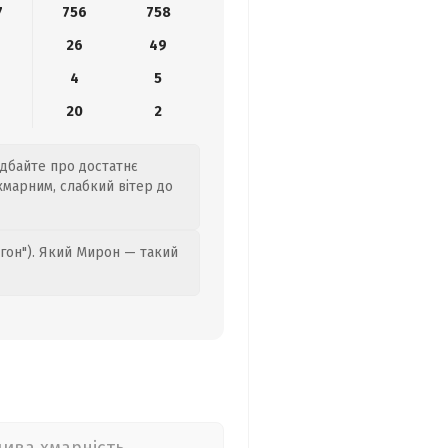
7
756
758
26
49
4
5
20
2
одбайте про достатнє
хмарним, слабкий вітер до
гон"). Який Мирон — такий