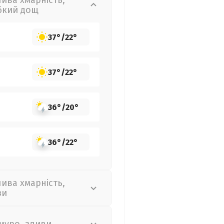
лива хмарність,
бкий дощ
37°
/
22°
37°
/
22°
36°
/
20°
36°
/
22°
лива хмарність,
зи