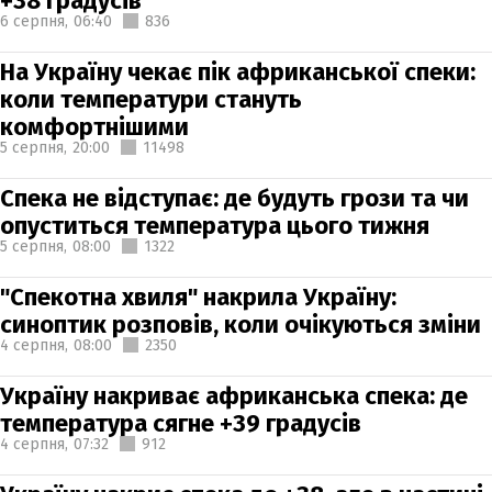
+38 градусів
6 серпня,
06:40
836
На Україну чекає пік африканської спеки:
коли температури стануть
комфортнішими
5 серпня,
20:00
11498
Спека не відступає: де будуть грози та чи
опуститься температура цього тижня
5 серпня,
08:00
1322
"Спекотна хвиля" накрила Україну:
синоптик розповів, коли очікуються зміни
4 серпня,
08:00
2350
Україну накриває африканська спека: де
температура сягне +39 градусів
4 серпня,
07:32
912