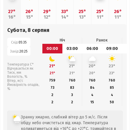
27°
26°
29°
33°
25°
25°
26°
16°
15°
12°
14°
13°
11°
11°
Субота, 8 серпня
Ніч
Ранок
Схід:
05:35
00:00
03:00
06:00
09:00
1
Захід:
20:25
Температура С°
21°
21°
20°
23°
Відчувається як
Тиск, мм
21°
21°
20°
23°
Вологість, %
759
760
760
760
Вітер, м/с
Ймовірність опадів,
73
83
84
85
%
2
3
4
4
2
2
15
50
Зранку хмарно, слабкий вітер до 5 м/с. Після
обіду небо очистеться від хмар. Температура
коливатиметься від +16°C до +27°C, тримайтеся в