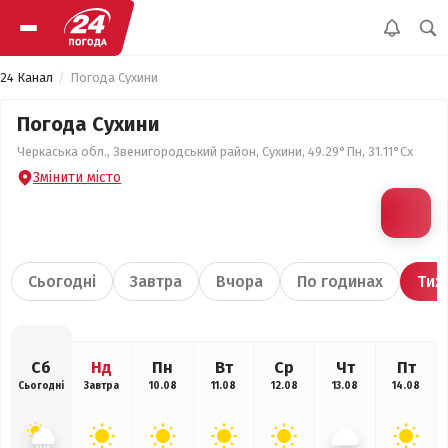
24 Канал
Погода Сухини
Погода Сухини
Черкаська обл., Звенигородський район, Сухини, 49.29°Пн, 31.11°Сх
Змінити місто
Сьогодні
Завтра
Вчора
По годинах
Тиж
Сб
Нд
Пн
Вт
Ср
Чт
Пт
Сьогодні
Завтра
10.08
11.08
12.08
13.08
14.08