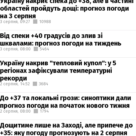
Україну накриє спека до +38, але в частині
областей пройдуть дощі: прогноз погоди
на 3 серпня
3 серпня,
09:27
10988
Від спеки +40 градусів до злив зі
шквалами: прогноз погоди на тиждень
3 серпня,
08:00
5464
Україну накрив "тепловий купол": у 5
регіонах зафіксували температурні
рекорди
2 серпня,
14:52
3684
До +37 та локальні грози: синоптики дали
прогноз погоди на початок нового тижня
2 серпня,
08:00
1794
Дощитиме лише на Заході, але припече до
+35: яку погоду прогнозують на 2 серпня