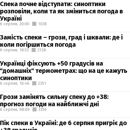
Спека почне відступати: синоптики
розповіли, коли та як зміниться погода в
Україні
6 серпня,
20:00
1038
Замість спеки – грози, град і шквали: де і
коли погіршиться погода
6 серпня,
18:53
2128
Українці фіксують +50 градусів на
"домашніх" термометрах: що на це кажуть
синоптики
6 серпня,
16:46
2351
Грози замінять сильну спеку до +38:
прогноз погоди на найближчі дні
6 серпня,
08:00
3356
Пік спеки в Україні: де 6 серпня пригріє до