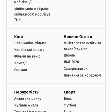
мобілізації
Мобілізація в Україні:
скільки осіб мобілізує
ТЦК
Кіно
Новини Освіти
Найцікавіші фільми
Міністерство освіти та
науки України
Українські фільми
Школа
Фільми на вечір
НМТ 2026
Комедії
Саморозвиток
Серіали
Навчання за кордоном
Нерухомість
Спорт
Аналітика ринку
Бокс
Купівля житла
Футбол
Тренди і натхнення
Теніс