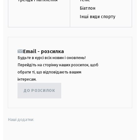
Біатлон
Інші види спорту
Email - розсилка
Будьте в курсі всіх новин і оновлень!
Перейдіть на сторінку наших розсилок, щоб
обрати ті, що відповідають вашим
інтересам.
ДО РОЗСИЛОК
Наші додатки:
android
apple