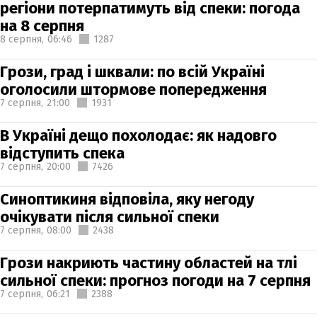
регіони потерпатимуть від спеки: погода
на 8 серпня
8 серпня,
06:46
1287
Грози, град і шквали: по всій Україні
оголосили штормове попередження
7 серпня,
21:00
1931
В Україні дещо похолодає: як надовго
відступить спека
7 серпня,
20:00
7426
Синоптикиня відповіла, яку негоду
очікувати після сильної спеки
7 серпня,
08:00
2438
Грози накриють частину областей на тлі
сильної спеки: прогноз погоди на 7 серпня
7 серпня,
06:21
2388