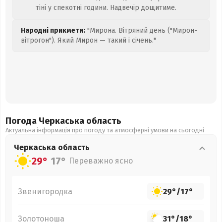
тіні у спекотні години. Надвечір дощитиме.
Народні прикмети:
"Мирона. Вітряний день ("Мирон-
вітрогон"). Який Мирон — такий і січень."
Погода Черкаська
область
Актуальна інформація про погоду та атмосферні умови на сьогодні
Черкаська
область
29°
17°
Переважно ясно
Звенигородка
29°
/
17°
Золотоноша
31°
/
18°