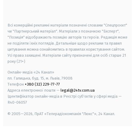
smart tv
samsung smart tv
Всі комерційні рекламні матеріали позначені словами "Спецпроєкт"
чи "Партнерський матеріал". Матеріали з позначкою "Експерт",
"Позиція" відображають позицію авторів та героїв. Редакція може
не поділяти їхніх поглядів. Детальніше щодо реклами та правил
цитування можна ознайомитись в правилах користування сайтом.
Усі права захищені.
Матеріали сайту призначені для осіб старше
21
року (21+)
Онлайн-медіа «24 Канал»
пл. Галицька, буд. 15, м. Львів, 79008
Телефон
+380 (32) 229-77-77
Адреса електронної пошти —
legal@24tv.com.ua
Ідентифікатор онлайн-медіа в Реєстрі суб'єктів у сфері медіа —
R40-06057
© 2005—2026,
ПрАТ «Телерадіокомпанія "Люкс"», 24 Канал.