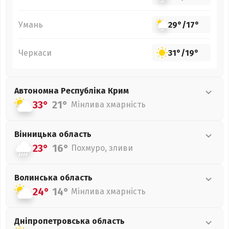
Умань
29°
/
17°
Черкаси
31°
/
19°
Автономна Республіка Крим
33°
21°
Мінлива хмарність
Вінницька
область
23°
16°
Похмуро, зливи
Волинська
область
24°
14°
Мінлива хмарність
Дніпропетровська
область