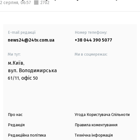
2 серпня,
06:57
2702
E-mail редакції
Номер телефону:
news24@24tv.com.ua
+38 044 390 5077
Ми тут:
Ми в соцмережах:
м.Київ
,
вул. Володимирська
офіс
61/11,
50
Про нас
Угода Користувача Спільноти
Редакція
Правила коментування
Редакційна політика
Технічна інформація