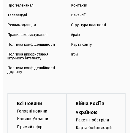
Про телеканал
Контакти
Телеведучі
Вакансії
Рекламодавцям
Структура власності
Правила користування
Архів
Політика конфіденційності
Карта сайту
Політика використання
Ігри
штучного інтелекту
Політика конфіденційності
додатку
Всі новини
Війна Росії з
Головні новини
Україною
Новини України
Ракетні обстріли
Прямий ефір
Карта бойових дій