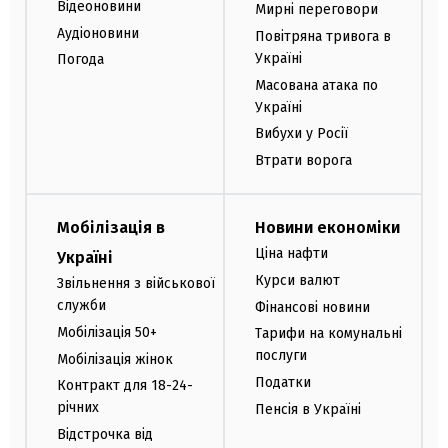
Відеоновини
Мирні переговори
Аудіоновини
Повітряна тривога в
Україні
Погода
Масована атака по
Україні
Вибухи у Росії
Втрати ворога
Мобілізація в
Новини економіки
Ціна нафти
Україні
Курси валют
Звільнення з військової
служби
Фінансові новини
Мобілізація 50+
Тарифи на комунальні
послуги
Мобілізація жінок
Податки
Контракт для 18-24-
річних
Пенсія в Україні
Відстрочка від