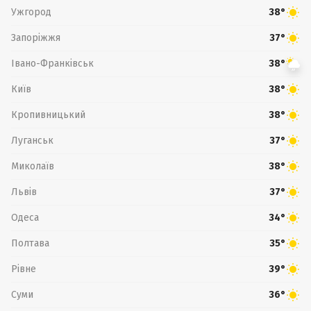
Ужгород
38°
Запоріжжя
37°
Івано-Франківськ
38°
Київ
38°
Кропивницький
38°
Луганськ
37°
Миколаїв
38°
Львів
37°
Одеса
34°
Полтава
35°
Рівне
39°
Суми
36°