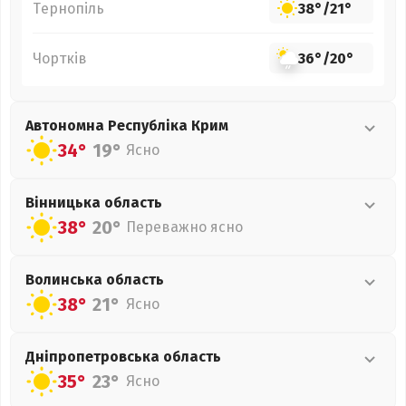
Тернопіль
38°
/
21°
Чортків
36°
/
20°
Автономна Республіка Крим
34°
19°
Ясно
Вінницька
область
38°
20°
Переважно ясно
Волинська
область
38°
21°
Ясно
Дніпропетровська
область
35°
23°
Ясно