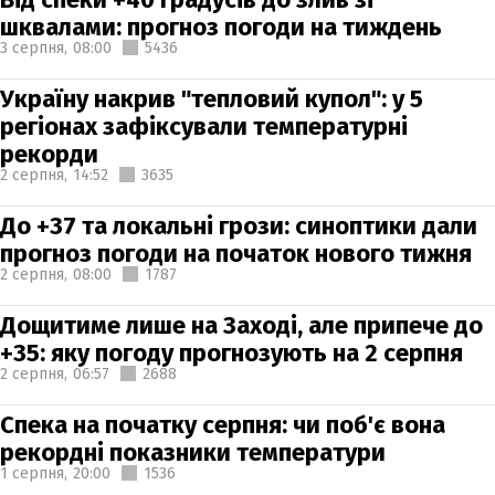
шквалами: прогноз погоди на тиждень
3 серпня,
08:00
5436
Україну накрив "тепловий купол": у 5
регіонах зафіксували температурні
рекорди
2 серпня,
14:52
3635
До +37 та локальні грози: синоптики дали
прогноз погоди на початок нового тижня
2 серпня,
08:00
1787
Дощитиме лише на Заході, але припече до
+35: яку погоду прогнозують на 2 серпня
2 серпня,
06:57
2688
Спека на початку серпня: чи поб'є вона
рекордні показники температури
1 серпня,
20:00
1536