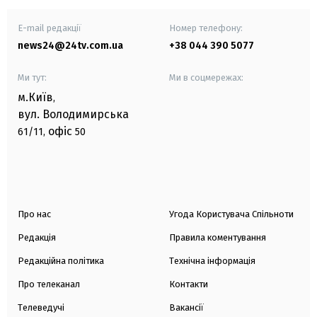
E-mail редакції
Номер телефону:
news24@24tv.com.ua
+38 044 390 5077
Ми тут:
Ми в соцмережах:
м.Київ
,
вул. Володимирська
офіс
61/11,
50
Про нас
Угода Користувача Спільноти
Редакція
Правила коментування
Редакційна політика
Технічна інформація
Про телеканал
Контакти
Телеведучі
Вакансії