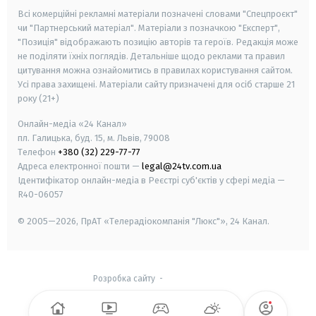
Всі комерційні рекламні матеріали позначені словами "Спецпроєкт"
чи "Партнерський матеріал". Матеріали з позначкою "Експерт",
"Позиція" відображають позицію авторів та героїв. Редакція може
не поділяти їхніх поглядів. Детальніше щодо реклами та правил
цитування можна ознайомитись в правилах користування сайтом.
Усі права захищені.
Матеріали сайту призначені для осіб старше
21
року (21+)
Онлайн-медіа «24 Канал»
пл. Галицька, буд. 15, м. Львів, 79008
Телефон
+380 (32) 229-77-77
Адреса електронної пошти —
legal@24tv.com.ua
Ідентифікатор онлайн-медіа в Реєстрі суб'єктів у сфері медіа —
R40-06057
© 2005—2026,
ПрАТ «Телерадіокомпанія "Люкс"», 24 Канал.
Розробка сайту
-