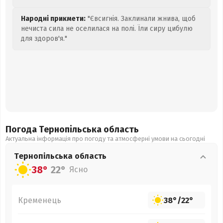
Народні прикмети:
"Євсигнія. Заклинали жнива, щоб
нечиста сила не оселилася на полі. Їли сиру цибулю
для здоров'я."
Погода Тернопільська
область
Актуальна інформація про погоду та атмосферні умови на сьогодні
Тернопільська
область
38°
22°
Ясно
Кременець
38°
/
22°