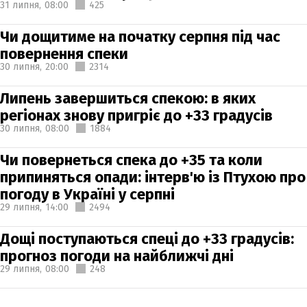
31 липня,
08:00
425
Чи дощитиме на початку серпня під час
повернення спеки
30 липня,
20:00
2314
Липень завершиться спекою: в яких
регіонах знову пригріє до +33 градусів
30 липня,
08:00
1884
Чи повернеться спека до +35 та коли
припиняться опади: інтерв'ю із Птухою про
погоду в Україні у серпні
29 липня,
14:00
2494
Дощі поступаються спеці до +33 градусів:
прогноз погоди на найближчі дні
29 липня,
08:00
248