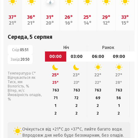
37°
36°
31°
26°
25°
29°
33°
21°
21°
20°
16°
14°
12°
15°
Середа, 5 серпня
Ніч
Ранок
Схід:
05:51
00:00
03:00
06:00
09:00
1
Захід:
20:50
Температура С°
25°
23°
22°
27°
Відчувається як
Тиск, мм
25°
23°
22°
28°
Вологість, %
763
763
763
763
Вітер, м/с
Ймовірність опадів,
71
72
69
56
%
1
2
2
1
2
2
2
2
Очікується від +21°C до +37°C, пийте багато води.
Впродовж дня небо буде безхмарним, без опадів.