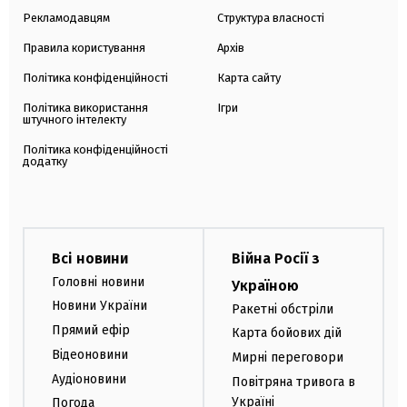
Рекламодавцям
Структура власності
Правила користування
Архів
Політика конфіденційності
Карта сайту
Політика використання
Ігри
штучного інтелекту
Політика конфіденційності
додатку
Всі новини
Війна Росії з
Головні новини
Україною
Новини України
Ракетні обстріли
Прямий ефір
Карта бойових дій
Відеоновини
Мирні переговори
Аудіоновини
Повітряна тривога в
Україні
Погода