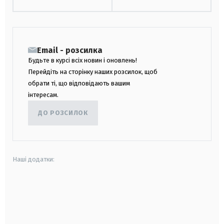
Email - розсилка
Будьте в курсі всіх новин і оновлень!
Перейдіть на сторінку наших розсилок, щоб
обрати ті, що відповідають вашим
інтересам.
ДО РОЗСИЛОК
Наші додатки:
android
apple
smart tv
samsung smart tv