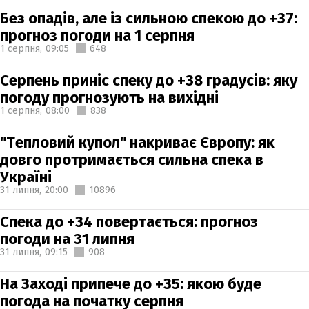
Без опадів, але із сильною спекою до +37:
прогноз погоди на 1 серпня
1 серпня,
09:05
648
Серпень приніс спеку до +38 градусів: яку
погоду прогнозують на вихідні
1 серпня,
08:00
838
"Тепловий купол" накриває Європу: як
довго протримається сильна спека в
Україні
31 липня,
20:00
10896
Спека до +34 повертається: прогноз
погоди на 31 липня
31 липня,
09:15
908
На Заході припече до +35: якою буде
погода на початку серпня