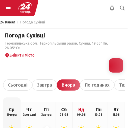
24 Канал
Погода Сухівці
Погода Сухівці
Тернопільська обл., Тернопільський район, Сухівці, 49.66°Пн,
26.05°Сх
Змінити місто
Сьогодні
Завтра
Вчора
По годинах
Тиж
Ср
Чт
Пт
Сб
Нд
Пн
Вт
Вчора
Сьогодні
Завтра
08.08
09.08
10.08
11.08