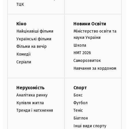
ТЦК
Кіно
Новини Освіти
Найцікавіші фільми
Міністерство освіти та
науки України
Українські фільми
Школа
Фільми на вечір
НМТ 2026
Комедії
Саморозвиток
Серіали
Навчання за кордоном
Нерухомість
Спорт
Аналітика ринку
Бокс
Купівля житла
Футбол
Тренди і натхнення
Теніс
Біатлон
Інші види спорту