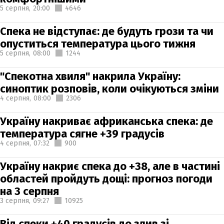
5 серпня,
20:00
4646
Спека не відступає: де будуть грози та чи
опуститься температура цього тижня
5 серпня,
08:00
1244
"Спекотна хвиля" накрила Україну:
синоптик розповів, коли очікуються зміни
4 серпня,
08:00
2306
Україну накриває африканська спека: де
температура сягне +39 градусів
4 серпня,
07:32
900
Україну накриє спека до +38, але в частині
областей пройдуть дощі: прогноз погоди
на 3 серпня
3 серпня,
09:27
10925
Від спеки +40 градусів до злив зі