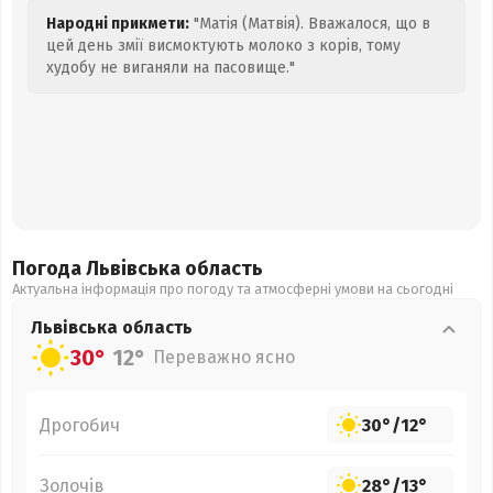
Народні прикмети:
"Матія (Матвія). Вважалося, що в
цей день змії висмоктують молоко з корів, тому
худобу не виганяли на пасовище."
Погода Львівська
область
Актуальна інформація про погоду та атмосферні умови на сьогодні
Львівська
область
30°
12°
Переважно ясно
Дрогобич
30°
/
12°
Золочів
28°
/
13°