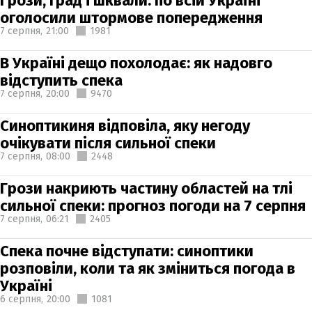
Грози, град і шквали: по всій Україні
оголосили штормове попередження
7 серпня,
21:00
1981
В Україні дещо похолодає: як надовго
відступить спека
7 серпня,
20:00
9470
Синоптикиня відповіла, яку негоду
очікувати після сильної спеки
7 серпня,
08:00
2448
Грози накриють частину областей на тлі
сильної спеки: прогноз погоди на 7 серпня
7 серпня,
06:21
2405
Спека почне відступати: синоптики
розповіли, коли та як зміниться погода в
Україні
6 серпня,
20:00
1081