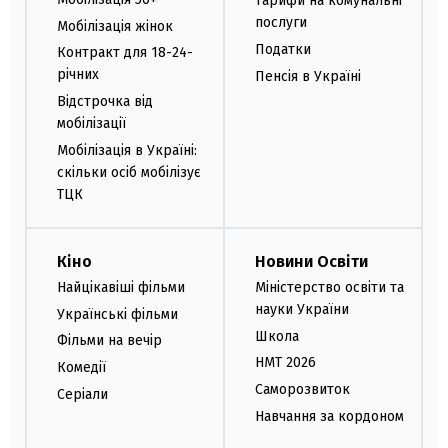
Тарифи на комунальні
послуги
Мобілізація жінок
Податки
Контракт для 18-24-
річних
Пенсія в Україні
Відстрочка від
мобілізації
Мобілізація в Україні:
скільки осіб мобілізує
ТЦК
Кіно
Новини Освіти
Найцікавіші фільми
Міністерство освіти та
науки України
Українські фільми
Школа
Фільми на вечір
НМТ 2026
Комедії
Саморозвиток
Серіали
Навчання за кордоном