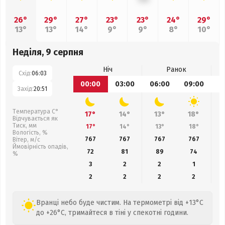
26°
29°
27°
23°
23°
24°
29°
13°
13°
14°
9°
9°
8°
10°
Неділя, 9 серпня
Ніч
Ранок
Схід:
06:03
00:00
03:00
06:00
09:00
1
Захід:
20:51
Температура С°
17°
14°
13°
18°
Відчувається як
Тиск, мм
17°
14°
13°
18°
Вологість, %
767
767
767
767
Вітер, м/с
Ймовірність опадів,
72
81
89
74
%
3
2
2
1
2
2
2
2
Вранці небо буде чистим. На термометрі від +13°C
до +26°C, тримайтеся в тіні у спекотні години.