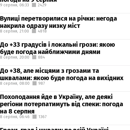
9 серпня,
06:33
2429
Вулиці перетворилися на річки: негода
накрила одразу низку міст
8 серпня,
21:00
4818
До +33 градусів і локальні грози: якою
буде погода найближчими днями
8 серпня,
20:00
884
До +38, але місцями з грозами та
шквалами: якою буде погода на вихідних
8 серпня,
08:00
987
Похолодання йде в Україну, але деякі
регіони потерпатимуть від спеки: погода
на 8 серпня
8 серпня,
06:46
1367