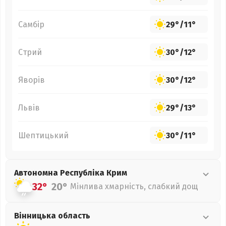
Самбір
29°
/
11°
Стрий
30°
/
12°
Яворів
30°
/
12°
Львів
29°
/
13°
Шептицький
30°
/
11°
Автономна Республіка Крим
32°
20°
Мінлива хмарність, слабкий дощ
Вінницька
область