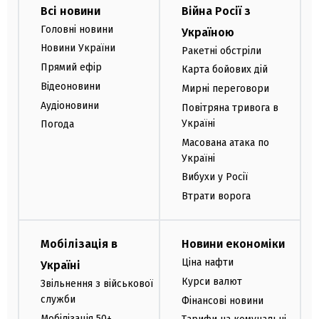
Всі новини
Війна Росії з
Головні новини
Україною
Новини України
Ракетні обстріли
Прямий ефір
Карта бойових дій
Відеоновини
Мирні переговори
Аудіоновини
Повітряна тривога в
Україні
Погода
Масована атака по
Україні
Вибухи у Росії
Втрати ворога
Мобілізація в
Новини економіки
Ціна нафти
Україні
Курси валют
Звільнення з військової
служби
Фінансові новини
Мобілізація 50+