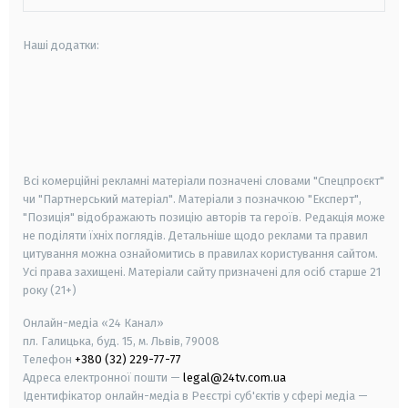
Наші додатки:
android
apple
smart tv
samsung smart tv
Всі комерційні рекламні матеріали позначені словами "Спецпроєкт"
чи "Партнерський матеріал". Матеріали з позначкою "Експерт",
"Позиція" відображають позицію авторів та героїв. Редакція може
не поділяти їхніх поглядів. Детальніше щодо реклами та правил
цитування можна ознайомитись в правилах користування сайтом.
Усі права захищені.
Матеріали сайту призначені для осіб старше
21
року (21+)
Онлайн-медіа «24 Канал»
пл. Галицька, буд. 15, м. Львів, 79008
Телефон
+380 (32) 229-77-77
Адреса електронної пошти —
legal@24tv.com.ua
Ідентифікатор онлайн-медіа в Реєстрі суб'єктів у сфері медіа —