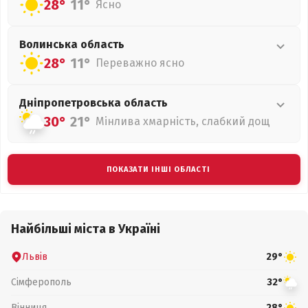
28°
11°
Ясно
Волинська
область
28°
11°
Переважно ясно
Дніпропетровська
область
30°
21°
Мінлива хмарність, слабкий дощ
ПОКАЗАТИ ІНШІ ОБЛАСТІ
Найбільші міста в Україні
Львів
29°
Сімферополь
32°
Вінниця
28°