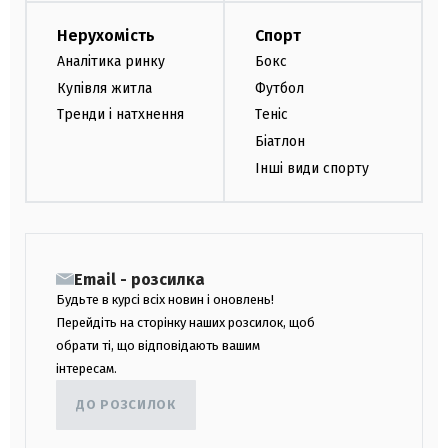
Нерухомість
Спорт
Аналітика ринку
Бокс
Купівля житла
Футбол
Тренди і натхнення
Теніс
Біатлон
Інші види спорту
Email - розсилка
Будьте в курсі всіх новин і оновлень!
Перейдіть на сторінку наших розсилок, щоб
обрати ті, що відповідають вашим
інтересам.
ДО РОЗСИЛОК