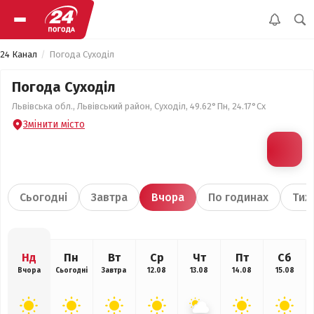
24 Канал
Погода Суходіл
Погода Суходіл
Львівська обл., Львівський район, Суходіл, 49.62°Пн, 24.17°Сх
Змінити місто
Сьогодні
Завтра
Вчора
По годинах
Тиж
Нд
Пн
Вт
Ср
Чт
Пт
Сб
Вчора
Сьогодні
Завтра
12.08
13.08
14.08
15.08