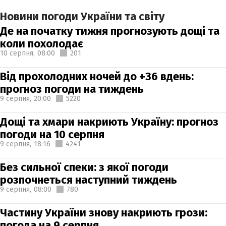
Новини погоди України та світу
Де на початку тижня прогнозують дощі та
коли похолодає
10 серпня,
08:00
201
Від прохолодних ночей до +36 вдень:
прогноз погоди на тиждень
9 серпня,
20:00
5220
Дощі та хмари накриють Україну: прогноз
погоди на 10 серпня
9 серпня,
18:16
4241
Без сильної спеки: з якої погоди
розпочнеться наступний тиждень
9 серпня,
08:00
780
Частину України знову накриють грози:
погода на 9 серпня