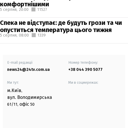
комфортнішими
5 серпня,
20:00
11527
Спека не відступає: де будуть грози та чи
опуститься температура цього тижня
5 серпня,
08:00
1339
E-mail редакції
Номер телефону:
news24@24tv.com.ua
+38 044 390 5077
Ми тут:
Ми в соцмережах:
м.Київ
,
вул. Володимирська
офіс
61/11,
50