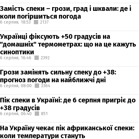
Замість спеки – грози, град і шквали: де і
коли погіршиться погода
6 серпня,
18:53
2137
Українці фіксують +50 градусів на
"домашніх" термометрах: що на це кажуть
синоптики
6 серпня,
16:46
2392
Грози замінять сильну спеку до +38:
прогноз погоди на найближчі дні
6 серпня,
08:00
3364
Пік спеки в Україні: де 6 серпня пригріє до
+38 градусів
6 серпня,
06:40
851
На Україну чекає пік африканської спеки:
коли температури стануть