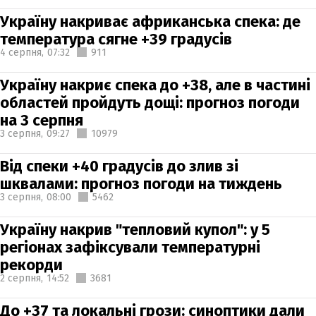
Україну накриває африканська спека: де
температура сягне +39 градусів
4 серпня,
07:32
911
Україну накриє спека до +38, але в частині
областей пройдуть дощі: прогноз погоди
на 3 серпня
3 серпня,
09:27
10979
Від спеки +40 градусів до злив зі
шквалами: прогноз погоди на тиждень
3 серпня,
08:00
5462
Україну накрив "тепловий купол": у 5
регіонах зафіксували температурні
рекорди
2 серпня,
14:52
3681
До +37 та локальні грози: синоптики дали