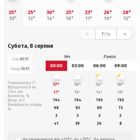
25°
25°
30°
25°
23°
26°
28°
13°
12°
14°
16°
11°
10°
12°
7
/14
Субота, 8 серпня
Ніч
Ранок
Схід:
05:57
00:00
03:00
06:00
09:00
1
Захід:
20:51
Температура С°
17°
16°
14°
18°
Відчувається як
Тиск, мм
17°
16°
14°
18°
Вологість, %
764
764
765
765
Вітер, м/с
Ймовірність опадів,
98
93
90
73
%
3
3
3
2
41
39
26
8
На термометрі від +13°C до +25°C. До вечора