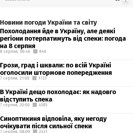
Новини погоди України та світу
Похолодання йде в Україну, але деякі
регіони потерпатимуть від спеки: погода
на 8 серпня
8 серпня,
06:46
846
Грози, град і шквали: по всій Україні
оголосили штормове попередження
7 серпня,
21:00
1723
В Україні дещо похолодає: як надовго
відступить спека
7 серпня,
20:00
4585
Синоптикиня відповіла, яку негоду
очікувати після сильної спеки
7 серпня,
08:00
2431