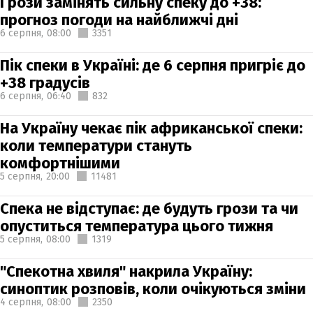
Грози замінять сильну спеку до +38:
прогноз погоди на найближчі дні
6 серпня,
08:00
3351
Пік спеки в Україні: де 6 серпня пригріє до
+38 градусів
6 серпня,
06:40
832
На Україну чекає пік африканської спеки:
коли температури стануть
комфортнішими
5 серпня,
20:00
11481
Спека не відступає: де будуть грози та чи
опуститься температура цього тижня
5 серпня,
08:00
1319
"Спекотна хвиля" накрила Україну:
синоптик розповів, коли очікуються зміни
4 серпня,
08:00
2350