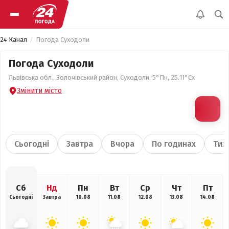
24 Канал
Погода Суходоли
Погода Суходоли
Львівська обл., Золочівський район, Суходоли, 5°Пн, 25.11°Сх
Змінити місто
Сьогодні
Завтра
Вчора
По годинах
Тиж
Сб
Нд
Пн
Вт
Ср
Чт
Пт
Сьогодні
Завтра
10.08
11.08
12.08
13.08
14.08