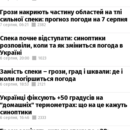
Грози накриють частину областей на тлі
сильної спеки: прогноз погоди на 7 серпня
7 серпня,
06:21
2382
Спека почне відступати: синоптики
розповіли, коли та як зміниться погода в
Україні
6 серпня,
20:00
1023
Замість спеки – грози, град і шквали: де і
коли погіршиться погода
6 серпня,
18:53
2121
Українці фіксують +50 градусів на
"домашніх" термометрах: що на це кажуть
синоптики
6 серпня,
16:46
2333