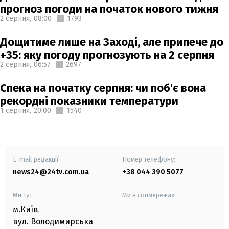
прогноз погоди на початок нового тижня
2 серпня,
08:00
1793
Дощитиме лише на Заході, але припече до
+35: яку погоду прогнозують на 2 серпня
2 серпня,
06:57
2697
Спека на початку серпня: чи поб'є вона
рекордні показники температури
1 серпня,
20:00
1540
E-mail редакції
Номер телефону:
news24@24tv.com.ua
+38 044 390 5077
Ми тут:
Ми в соцмережах:
м.Київ
,
вул. Володимирська