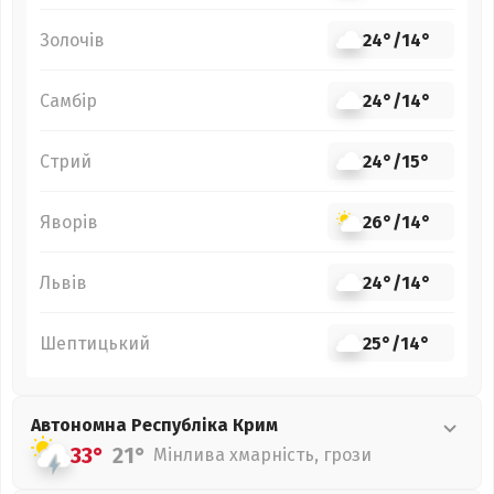
Золочів
24°
/
14°
Самбір
24°
/
14°
Стрий
24°
/
15°
Яворів
26°
/
14°
Львів
24°
/
14°
Шептицький
25°
/
14°
Автономна Республіка Крим
33°
21°
Мінлива хмарність, грози