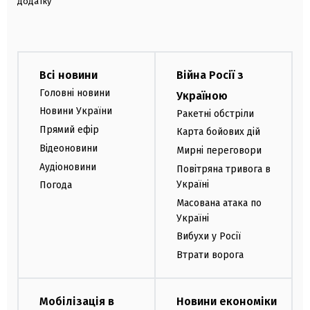
додатку
Всі новини
Війна Росії з
Головні новини
Україною
Новини України
Ракетні обстріли
Прямий ефір
Карта бойових дій
Відеоновини
Мирні переговори
Аудіоновини
Повітряна тривога в
Україні
Погода
Масована атака по
Україні
Вибухи у Росії
Втрати ворога
Мобілізація в
Новини економіки