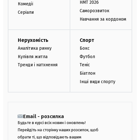
НМТ 2026
Комедії
Саморозвиток
Серіали
Навчання за кордоном
Нерухомість
Спорт
Аналітика ринку
Бокс
Купівля житла
Футбол
Тренди і натхнення
Теніс
Біатлон
Інші види спорту
Email - розсилка
Будьте в курсі всіх новин і оновлень!
Перейдіть на сторінку наших розсилок, щоб
обрати ті, що відповідають вашим