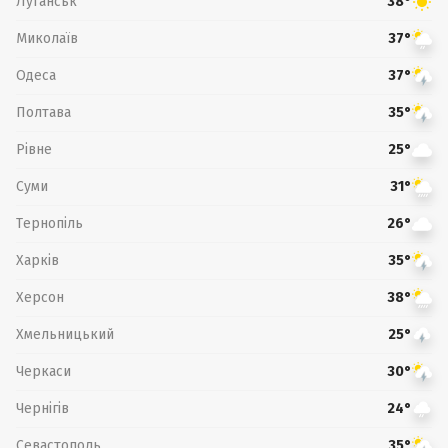
Луганськ
38°
Миколаїв
37°
Одеса
37°
Полтава
35°
Рівне
25°
Суми
31°
Тернопіль
26°
Харків
35°
Херсон
38°
Хмельницький
25°
Черкаси
30°
Чернігів
24°
Севастополь
35°