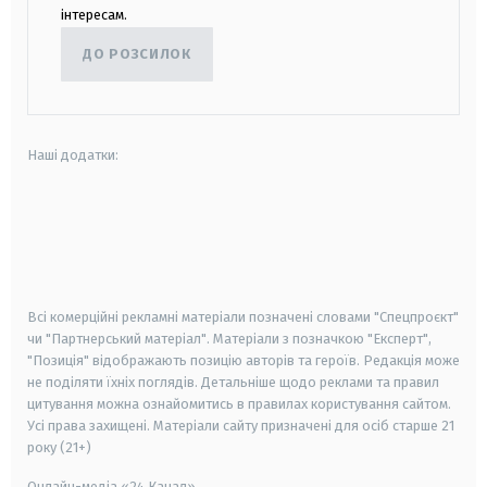
інтересам.
ДО РОЗСИЛОК
Наші додатки:
android
apple
smart tv
samsung smart tv
Всі комерційні рекламні матеріали позначені словами "Спецпроєкт"
чи "Партнерський матеріал". Матеріали з позначкою "Експерт",
"Позиція" відображають позицію авторів та героїв. Редакція може
не поділяти їхніх поглядів. Детальніше щодо реклами та правил
цитування можна ознайомитись в правилах користування сайтом.
Усі права захищені.
Матеріали сайту призначені для осіб старше
21
року (21+)
Онлайн-медіа «24 Канал»