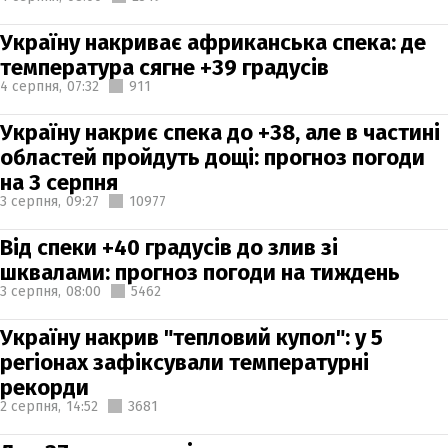
Україну накриває африканська спека: де
температура сягне +39 градусів
4 серпня,
07:32
911
Україну накриє спека до +38, але в частині
областей пройдуть дощі: прогноз погоди
на 3 серпня
3 серпня,
09:27
10977
Від спеки +40 градусів до злив зі
шквалами: прогноз погоди на тиждень
3 серпня,
08:00
5462
Україну накрив "тепловий купол": у 5
регіонах зафіксували температурні
рекорди
2 серпня,
14:52
3681