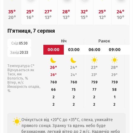
35°
25°
27°
28°
32°
25°
24°
20°
16°
13°
13°
15°
12°
10°
П'ятниця, 7 серпня
Ніч
Ранок
Схід:
05:30
00:00
03:00
06:00
09:00
1
Захід:
20:33
Температура С°
26°
24°
23°
28°
Відчувається як
Тиск, мм
26°
24°
23°
29°
Вологість, %
760
760
759
759
Вітер, м/с
Ймовірність опадів,
66
75
77
58
%
2
2
2
1
2
2
2
2
Очікується від +20°C до +35°C, спека, уникайте
прямого сонця. Зранку та вдень небо буде
безхмарним, легкий вітер до 2 м/с. Надвечір небо