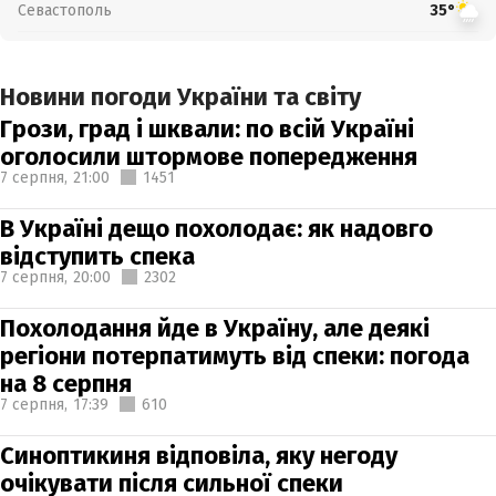
Севастополь
35°
Новини погоди України та світу
Грози, град і шквали: по всій Україні
оголосили штормове попередження
7 серпня,
21:00
1451
В Україні дещо похолодає: як надовго
відступить спека
7 серпня,
20:00
2302
Похолодання йде в Україну, але деякі
регіони потерпатимуть від спеки: погода
на 8 серпня
7 серпня,
17:39
610
Синоптикиня відповіла, яку негоду
очікувати після сильної спеки