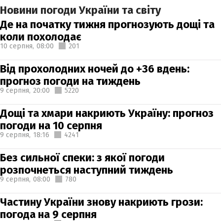
Новини погоди України та світу
Де на початку тижня прогнозують дощі та
коли похолодає
10 серпня,
08:00
201
Від прохолодних ночей до +36 вдень:
прогноз погоди на тиждень
9 серпня,
20:00
5220
Дощі та хмари накриють Україну: прогноз
погоди на 10 серпня
9 серпня,
18:16
4241
Без сильної спеки: з якої погоди
розпочнеться наступний тиждень
9 серпня,
08:00
780
Частину України знову накриють грози:
погода на 9 серпня