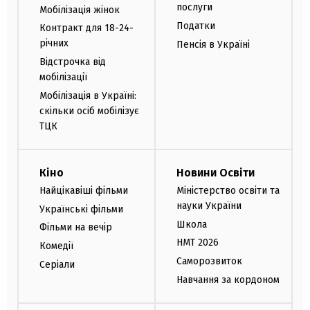
послуги
Мобілізація жінок
Податки
Контракт для 18-24-
річних
Пенсія в Україні
Відстрочка від
мобілізації
Мобілізація в Україні:
скільки осіб мобілізує
ТЦК
Кіно
Новини Освіти
Найцікавіші фільми
Міністерство освіти та
науки України
Українські фільми
Школа
Фільми на вечір
НМТ 2026
Комедії
Саморозвиток
Серіали
Навчання за кордоном