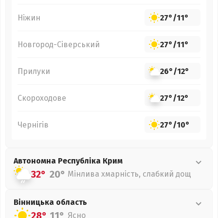
Ніжин
27°
/
11°
Новгород-Сіверський
27°
/
11°
Прилуки
26°
/
12°
Скороходове
27°
/
12°
Чернігів
27°
/
10°
Автономна Республіка Крим
32°
20°
Мінлива хмарність, слабкий дощ
Вінницька
область
28°
11°
Ясно