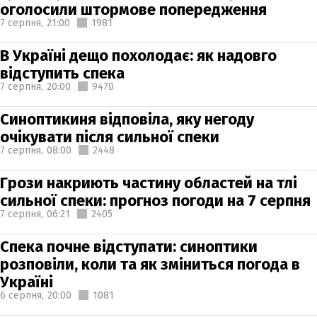
оголосили штормове попередження
7 серпня,
21:00
1981
В Україні дещо похолодає: як надовго
відступить спека
7 серпня,
20:00
9470
Синоптикиня відповіла, яку негоду
очікувати після сильної спеки
7 серпня,
08:00
2448
Грози накриють частину областей на тлі
сильної спеки: прогноз погоди на 7 серпня
7 серпня,
06:21
2405
Спека почне відступати: синоптики
розповіли, коли та як зміниться погода в
Україні
6 серпня,
20:00
1081