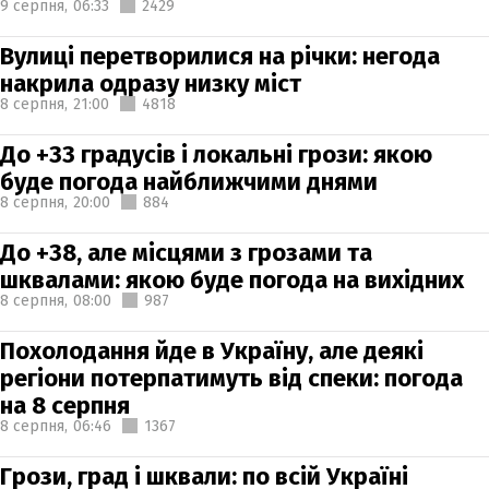
9 серпня,
06:33
2429
Вулиці перетворилися на річки: негода
накрила одразу низку міст
8 серпня,
21:00
4818
До +33 градусів і локальні грози: якою
буде погода найближчими днями
8 серпня,
20:00
884
До +38, але місцями з грозами та
шквалами: якою буде погода на вихідних
8 серпня,
08:00
987
Похолодання йде в Україну, але деякі
регіони потерпатимуть від спеки: погода
на 8 серпня
8 серпня,
06:46
1367
Грози, град і шквали: по всій Україні