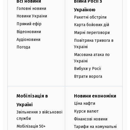
Всі новини
Війна Росії з
Головні новини
Україною
Новини України
Ракетні обстріли
Прямий ефір
Карта бойових дій
Відеоновини
Мирні переговори
Аудіоновини
Повітряна тривога в
Україні
Погода
Масована атака по
Україні
Вибухи у Росії
Втрати ворога
Мобілізація в
Новини економіки
Ціна нафти
Україні
Курси валют
Звільнення з військової
служби
Фінансові новини
Мобілізація 50+
Тарифи на комунальні