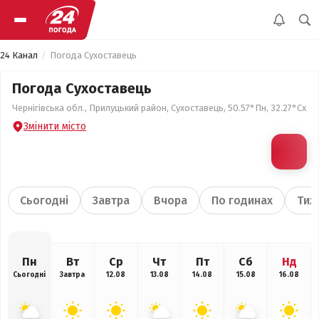
24 Канал
Погода Сухоставець
Погода Сухоставець
Чернігівська обл., Прилуцький район, Сухоставець, 50.57°Пн, 32.27°Сх
Змінити місто
Сьогодні
Завтра
Вчора
По годинах
Тиж
Пн
Вт
Ср
Чт
Пт
Сб
Нд
Сьогодні
Завтра
12.08
13.08
14.08
15.08
16.08