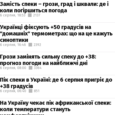
Замість спеки – грози, град і шквали: де і
коли погіршиться погода
6 серпня,
18:53
2137
Українці фіксують +50 градусів на
"домашніх" термометрах: що на це кажуть
синоптики
6 серпня,
16:46
2392
Грози замінять сильну спеку до +38:
прогноз погоди на найближчі дні
6 серпня,
08:00
3364
Пік спеки в Україні: де 6 серпня пригріє до
+38 градусів
6 серпня,
06:40
851
На Україну чекає пік африканської спеки:
коли температури стануть