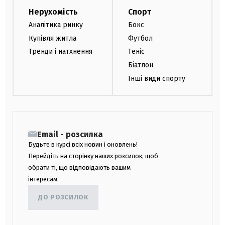
Нерухомість
Спорт
Аналітика ринку
Бокс
Купівля житла
Футбол
Тренди і натхнення
Теніс
Біатлон
Інші види спорту
Email - розсилка
Будьте в курсі всіх новин і оновлень!
Перейдіть на сторінку наших розсилок, щоб
обрати ті, що відповідають вашим
інтересам.
ДО РОЗСИЛОК