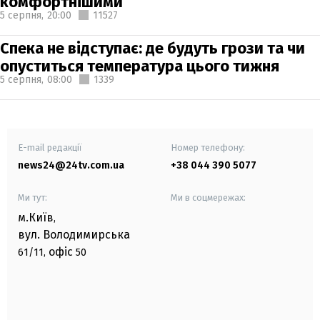
комфортнішими
5 серпня,
20:00
11527
Спека не відступає: де будуть грози та чи
опуститься температура цього тижня
5 серпня,
08:00
1339
E-mail редакції
Номер телефону:
news24@24tv.com.ua
+38 044 390 5077
Ми тут:
Ми в соцмережах:
м.Київ
,
вул. Володимирська
офіс
61/11,
50