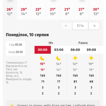
26°
29°
23°
21°
21°
27°
30°
12°
14°
12°
10°
8°
8°
13°
7
/14
Понеділок, 10 серпня
Ніч
Ранок
Схід:
05:30
00:00
03:00
06:00
09:00
1
Захід:
20:20
Температура С°
15°
14°
12°
19°
Відчувається як
Тиск, мм
15°
14°
12°
19°
Вологість, %
765
765
765
765
Вітер, м/с
Ймовірність опадів,
71
77
81
68
%
3
3
3
3
2
2
2
2
Зранку та вдень небо буде чистим, слабкий вітер