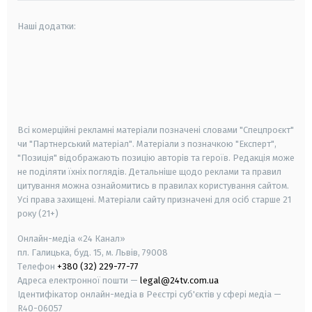
Наші додатки:
android
apple
smart tv
samsung smart tv
Всі комерційні рекламні матеріали позначені словами "Спецпроєкт"
чи "Партнерський матеріал". Матеріали з позначкою "Експерт",
"Позиція" відображають позицію авторів та героїв. Редакція може
не поділяти їхніх поглядів. Детальніше щодо реклами та правил
цитування можна ознайомитись в правилах користування сайтом.
Усі права захищені.
Матеріали сайту призначені для осіб старше
21
року (21+)
Онлайн-медіа «24 Канал»
пл. Галицька, буд. 15, м. Львів, 79008
Телефон
+380 (32) 229-77-77
Адреса електронної пошти —
legal@24tv.com.ua
Ідентифікатор онлайн-медіа в Реєстрі суб'єктів у сфері медіа —
R40-06057