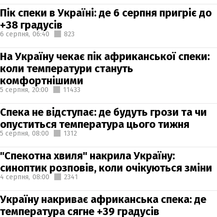
Пік спеки в Україні: де 6 серпня пригріє до
+38 градусів
6 серпня,
06:40
823
На Україну чекає пік африканської спеки:
коли температури стануть
комфортнішими
5 серпня,
20:00
11433
Спека не відступає: де будуть грози та чи
опуститься температура цього тижня
5 серпня,
08:00
1312
"Спекотна хвиля" накрила Україну:
синоптик розповів, коли очікуються зміни
4 серпня,
08:00
2341
Україну накриває африканська спека: де
температура сягне +39 градусів