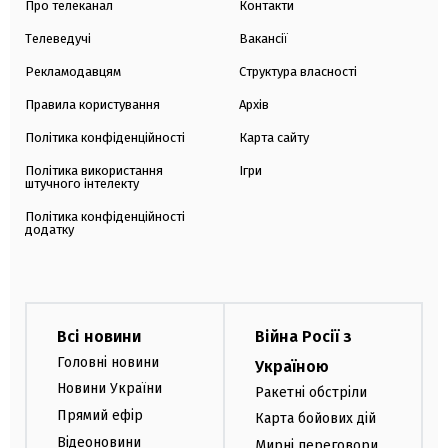
Про телеканал
Контакти
Телеведучі
Вакансії
Рекламодавцям
Структура власності
Правила користування
Архів
Політика конфіденційності
Карта сайту
Політика використання
Ігри
штучного інтелекту
Політика конфіденційності
додатку
Всі новини
Війна Росії з
Головні новини
Україною
Новини України
Ракетні обстріли
Прямий ефір
Карта бойових дій
Відеоновини
Мирні переговори