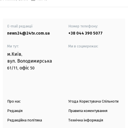
E-mail редакції
Номер телефону:
news24@24tv.com.ua
+38 044 390 5077
Ми тут:
Ми в соцмережах:
м.Київ
,
вул. Володимирська
офіс
61/11,
50
Про нас
Угода Користувача Спільноти
Редакція
Правила коментування
Редакційна політика
Технічна інформація