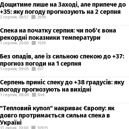
Дощитиме лише на Заході, але припече до
+35: яку погоду прогнозують на 2 серпня
2 серпня,
06:57
2696
Спека на початку серпня: чи поб'є вона
рекордні показники температури
1 серпня,
20:00
1539
Без опадів, але із сильною спекою до +37:
прогноз погоди на 1 серпня
1 серпня,
09:05
657
Серпень приніс спеку до +38 градусів: яку
погоду прогнозують на вихідні
1 серпня,
08:00
846
"Тепловий купол" накриває Європу: як
довго протримається сильна спека в
Україні
31 липня,
20:00
10915