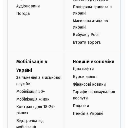
Аудіоновини
Повітряна тривога в
Україні
Погода
Масована атака по
Україні
Вибухи у Росії
Втрати ворога
Мобілізація в
Новини економіки
Ціна нафти
Україні
Курси валют
Звільнення з військової
служби
Фінансові новини
Мобілізація 50+
Тарифи на комунальні
послуги
Мобілізація жінок
Податки
Контракт для 18-24-
річних
Пенсія в Україні
Відстрочка від
мобілізації