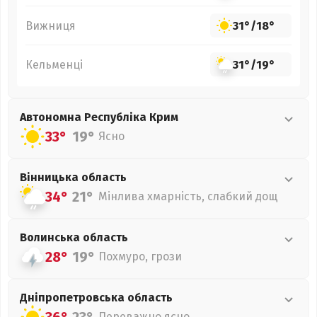
Вижниця
31°
/
18°
Кельменці
31°
/
19°
Автономна Республіка Крим
33°
19°
Ясно
Вінницька
область
34°
21°
Мінлива хмарність, слабкий дощ
Волинська
область
28°
19°
Похмуро, грози
Дніпропетровська
область
Переважно ясно