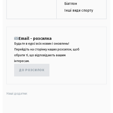
Біатлон
Інші види спорту
Email - розсилка
Будьте в курсі всіх новин і оновлень!
Перейдіть на сторінку наших розсилок, щоб
обрати ті, що відповідають вашим
інтересам.
ДО РОЗСИЛОК
Наші додатки:
android
apple