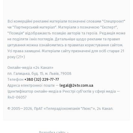
smart tv
samsung smart tv
Всі комерційні рекламні матеріали позначені словами "Спецпроєкт"
чи "Партнерський матеріал". Матеріали з позначкою "Експерт",
"Позиція" відображають позицію авторів та героїв. Редакція може
не поділяти їхніх поглядів. Детальніше щодо реклами та правил
цитування можна ознайомитись в правилах користування сайтом.
Усі права захищені.
Матеріали сайту призначені для осіб старше
21
року (21+)
Онлайн-медіа «24 Канал»
пл. Галицька, буд. 15, м. Львів, 79008
Телефон
+380 (32) 229-77-77
Адреса електронної пошти —
legal@24tv.com.ua
Ідентифікатор онлайн-медіа в Реєстрі суб'єктів у сфері медіа —
R40-06057
© 2005—2026,
ПрАТ «Телерадіокомпанія "Люкс"», 24 Канал.
Розробка сайту
-