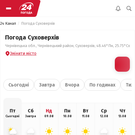
24 Канал
Погода Суховерхів
Погода Суховерхів
Чернівецька обл., Чернівецький район, Суховерхів, 48.46°Пн, 25.75°Сх
Змінити місто
Сьогодні
Завтра
Вчора
По годинах
Тиж
Пт
Сб
Нд
Пн
Вт
Ср
Чт
Сьогодні
Завтра
09.08
10.08
11.08
12.08
13.08