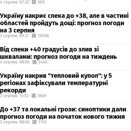
4 серпня,
07:32
909
Україну накриє спека до +38, але в частині
областей пройдуть дощі: прогноз погоди
на 3 серпня
3 серпня,
09:27
10938
Від спеки +40 градусів до злив зі
шквалами: прогноз погоди на тиждень
3 серпня,
08:00
5460
Україну накрив "тепловий купол": у 5
регіонах зафіксували температурні
рекорди
2 серпня,
14:52
3669
До +37 та локальні грози: синоптики дали
прогноз погоди на початок нового тижня
2 серпня,
08:00
1793