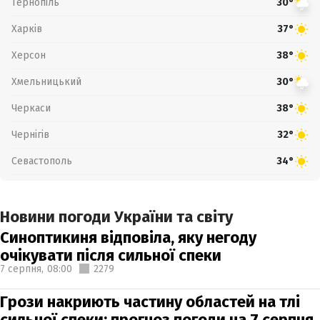
Тернопіль
30°
Харків
37°
Херсон
38°
Хмельницький
30°
Черкаси
38°
Чернігів
32°
Севастополь
34°
Новини погоди України та світу
Синоптикиня відповіла, яку негоду
очікувати після сильної спеки
7 серпня,
08:00
2279
Грози накриють частину областей на тлі
сильної спеки: прогноз погоди на 7 серпня