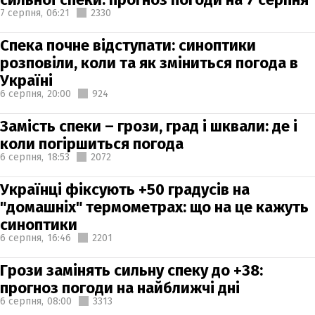
7 серпня,
06:21
2330
Спека почне відступати: синоптики
розповіли, коли та як зміниться погода в
Україні
6 серпня,
20:00
924
Замість спеки – грози, град і шквали: де і
коли погіршиться погода
6 серпня,
18:53
2072
Українці фіксують +50 градусів на
"домашніх" термометрах: що на це кажуть
синоптики
6 серпня,
16:46
2201
Грози замінять сильну спеку до +38:
прогноз погоди на найближчі дні
6 серпня,
08:00
3313