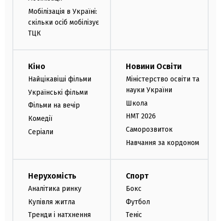
Мобілізація в Україні:
скільки осіб мобілізує
ТЦК
Кіно
Новини Освіти
Найцікавіші фільми
Міністерство освіти та
науки України
Українські фільми
Школа
Фільми на вечір
НМТ 2026
Комедії
Саморозвиток
Серіали
Навчання за кордоном
Нерухомість
Спорт
Аналітика ринку
Бокс
Купівля житла
Футбол
Тренди і натхнення
Теніс