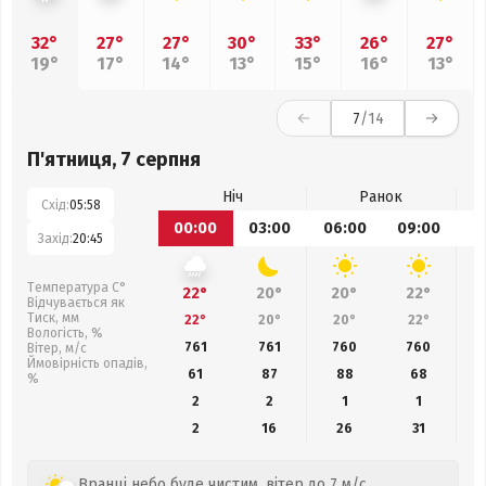
32°
27°
27°
30°
33°
26°
27°
19°
17°
14°
13°
15°
16°
13°
7
/14
П'ятниця, 7 серпня
Ніч
Ранок
Схід:
05:58
00:00
03:00
06:00
09:00
1
Захід:
20:45
Температура С°
22°
20°
20°
22°
Відчувається як
Тиск, мм
22°
20°
20°
22°
Вологість, %
761
761
760
760
Вітер, м/с
Ймовірність опадів,
61
87
88
68
%
2
2
1
1
2
16
26
31
Вранці небо буде чистим, вітер до 7 м/с.