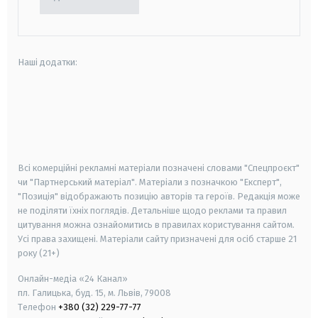
Наші додатки:
android
apple
smart tv
samsung smart tv
Всі комерційні рекламні матеріали позначені словами "Спецпроєкт"
чи "Партнерський матеріал". Матеріали з позначкою "Експерт",
"Позиція" відображають позицію авторів та героїв. Редакція може
не поділяти їхніх поглядів. Детальніше щодо реклами та правил
цитування можна ознайомитись в правилах користування сайтом.
Усі права захищені.
Матеріали сайту призначені для осіб старше
21
року (21+)
Онлайн-медіа «24 Канал»
пл. Галицька, буд. 15, м. Львів, 79008
Телефон
+380 (32) 229-77-77