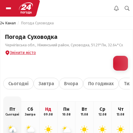
24 Канал
Погода Суховодка
Погода Суховодка
Чернігівська обл., Ніжинський район, Суховодка, 51.21°Пн, 32.64°Сх
Змінити місто
Сьогодні
Завтра
Вчора
По годинах
Тиж
Пт
Сб
Нд
Пн
Вт
Ср
Чт
Сьогодні
Завтра
09.08
10.08
11.08
12.08
13.08