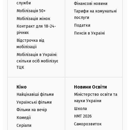
служби
Фінансові новини
Мобілізація 50+
Тарифи на комунальні
послуги
Мобілізація жінок
Податки
Контракт для 18-24-
річних
Пенсія в Україні
Відстрочка від
мобілізації
Мобілізація в Україні:
скільки осіб мобілізує
ТЦК
Кіно
Новини Освіти
Найцікавіші фільми
Міністерство освіти та
науки України
Українські фільми
Школа
Фільми на вечір
НМТ 2026
Комедії
Саморозвиток
Серіали