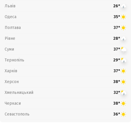
Львів
26°
Одеса
35°
Полтава
37°
Рівне
28°
Суми
37°
Тернопіль
29°
Харків
37°
Херсон
38°
Хмельницький
32°
Черкаси
38°
Севастополь
36°