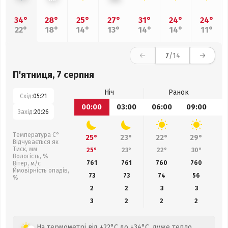
34°
28°
25°
27°
31°
24°
24°
22°
18°
14°
13°
14°
14°
11°
7
/14
П'ятниця, 7 серпня
Ніч
Ранок
Схід:
05:21
00:00
03:00
06:00
09:00
1
Захід:
20:26
Температура С°
25°
23°
22°
29°
Відчувається як
Тиск, мм
25°
23°
22°
30°
Вологість, %
761
761
760
760
Вітер, м/с
Ймовірність опадів,
73
73
74
56
%
2
2
3
3
3
2
2
2
На термометрі від +22°C до +34°C, дуже тепло,