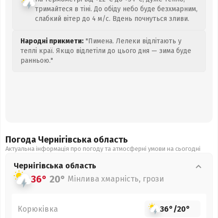
тримайтеся в тіні. До обіду небо буде безхмарним,
слабкий вітер до 4 м/с. Вдень почнуться зливи.
Народні прикмети:
"Пимена. Лелеки відлітають у
теплі краї. Якщо відлетіли до цього дня — зима буде
ранньою."
Погода Чернігівська
область
Актуальна інформація про погоду та атмосферні умови на сьогодні
Чернігівська
область
36°
20°
Мінлива хмарність, грози
Корюківка
36°
/
20°