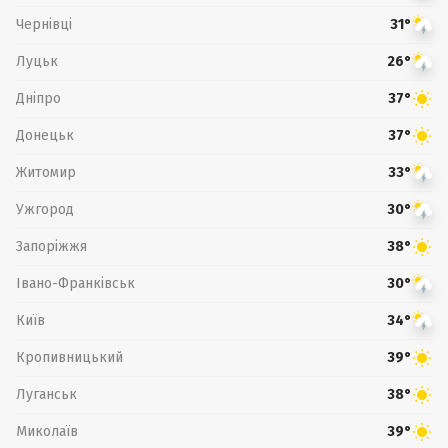
Чернівці
31°
Луцьк
26°
Дніпро
37°
Донецьк
37°
Житомир
33°
Ужгород
30°
Запоріжжя
38°
Івано-Франківськ
30°
Київ
34°
Кропивницький
39°
Луганськ
38°
Миколаїв
39°