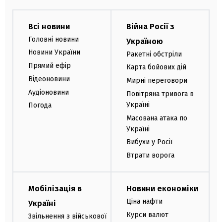
Всі новини
Війна Росії з
Головні новини
Україною
Новини України
Ракетні обстріли
Прямий ефір
Карта бойових дій
Відеоновини
Мирні переговори
Аудіоновини
Повітряна тривога в
Україні
Погода
Масована атака по
Україні
Вибухи у Росії
Втрати ворога
Мобілізація в
Новини економіки
Ціна нафти
Україні
Курси валют
Звільнення з військової