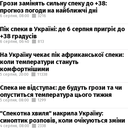
Грози замінять сильну спеку до +38:
прогноз погоди на найближчі дні
6 серпня,
08:00
3216
Пік спеки в Україні: де 6 серпня пригріє до
+38 градусів
6 серпня,
06:40
813
На Україну чекає пік африканської спеки:
коли температури стануть
комфортнішими
5 серпня,
20:00
11338
Спека не відступає: де будуть грози та чи
опуститься температура цього тижня
5 серпня,
08:00
1299
"Спекотна хвиля" накрила Україну:
синоптик розповів, коли очікуються зміни
4 серпня,
08:00
2338