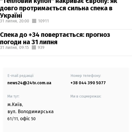
"Тепловий купол" накриває Європу: як
довго протримається сильна спека в
Україні
31 липня,
20:00
10911
Спека до +34 повертається: прогноз
погоди на 31 липня
31 липня,
09:15
939
E-mail редакції
Номер телефону:
news24@24tv.com.ua
+38 044 390 5077
Ми тут:
Ми в соцмережах:
м.Київ
,
вул. Володимирська
офіс
61/11,
50