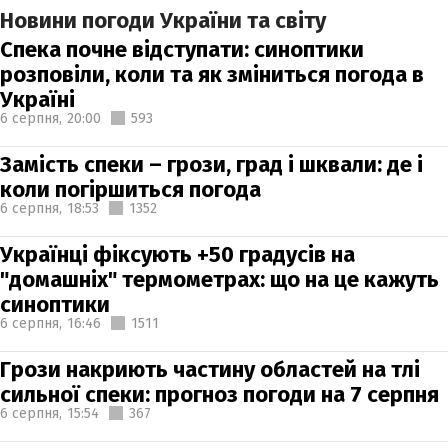
Новини погоди України та світу
Спека почне відступати: синоптики
розповіли, коли та як зміниться погода в
Україні
6 серпня,
20:00
593
Замість спеки – грози, град і шквали: де і
коли погіршиться погода
6 серпня,
18:53
1352
Українці фіксують +50 градусів на
"домашніх" термометрах: що на це кажуть
синоптики
6 серпня,
16:46
1511
Грози накриють частину областей на тлі
сильної спеки: прогноз погоди на 7 серпня
6 серпня,
15:54
367