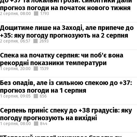
До +37 та локальні грози: синоптики дали
прогноз погоди на початок нового тижня
2 серпня,
08:00
1793
Дощитиме лише на Заході, але припече до
+35: яку погоду прогнозують на 2 серпня
2 серпня,
06:57
2693
Спека на початку серпня: чи поб'є вона
рекордні показники температури
1 серпня,
20:00
1539
Без опадів, але із сильною спекою до +37:
прогноз погоди на 1 серпня
1 серпня,
09:05
656
Серпень приніс спеку до +38 градусів: яку
погоду прогнозують на вихідні
1 серпня,
08:00
844