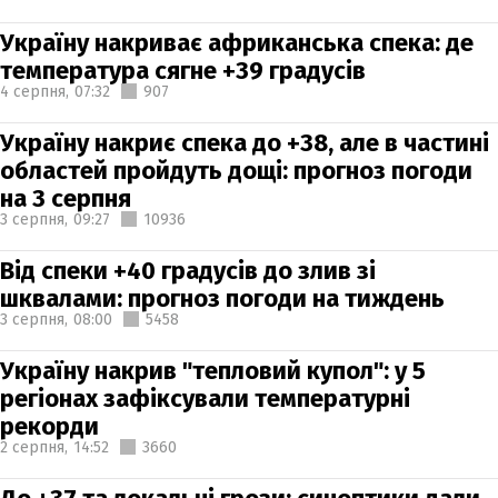
Україну накриває африканська спека: де
температура сягне +39 градусів
4 серпня,
07:32
907
Україну накриє спека до +38, але в частині
областей пройдуть дощі: прогноз погоди
на 3 серпня
3 серпня,
09:27
10936
Від спеки +40 градусів до злив зі
шквалами: прогноз погоди на тиждень
3 серпня,
08:00
5458
Україну накрив "тепловий купол": у 5
регіонах зафіксували температурні
рекорди
2 серпня,
14:52
3660