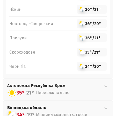
Ніжин
36°
/
21°
Новгород-Сіверський
36°
/
20°
Прилуки
36°
/
21°
Скороходове
35°
/
21°
Чернігів
34°
/
20°
Автономна Республіка Крим
35°
21°
Переважно ясно
Вінницька
область
34°
19°
Мінлива хмарність, грози