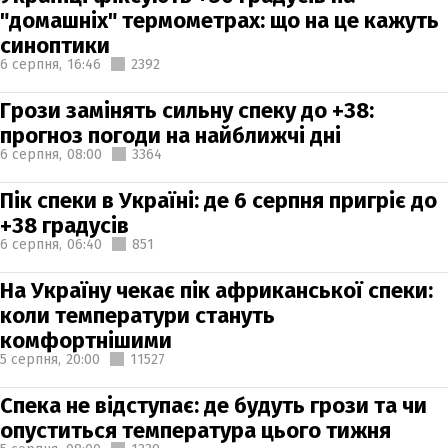
"домашніх" термометрах: що на це кажуть
синоптики
6 серпня,
16:46
2392
Грози замінять сильну спеку до +38:
прогноз погоди на найближчі дні
6 серпня,
08:00
3364
Пік спеки в Україні: де 6 серпня пригріє до
+38 градусів
6 серпня,
06:40
851
На Україну чекає пік африканської спеки:
коли температури стануть
комфортнішими
5 серпня,
20:00
11527
Спека не відступає: де будуть грози та чи
опуститься температура цього тижня