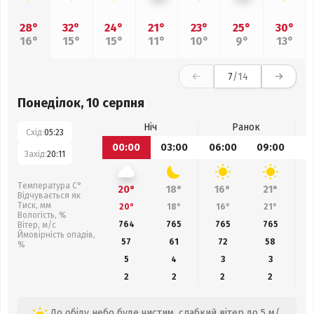
28°
32°
24°
21°
23°
25°
30°
16°
15°
15°
11°
10°
9°
13°
7
/14
Понеділок, 10 серпня
Ніч
Ранок
Схід:
05:23
00:00
03:00
06:00
09:00
1
Захід:
20:11
Температура С°
20°
18°
16°
21°
Відчувається як
Тиск, мм
20°
18°
16°
21°
Вологість, %
764
765
765
765
Вітер, м/с
Ймовірність опадів,
57
61
72
58
%
5
4
3
3
2
2
2
2
До обіду небо буде чистим, слабкий вітер до 5 м/