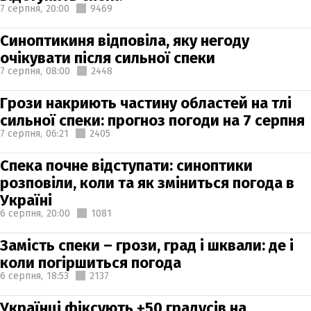
7 серпня,
20:00
9469
Синоптикиня відповіла, яку негоду
очікувати після сильної спеки
7 серпня,
08:00
2448
Грози накриють частину областей на тлі
сильної спеки: прогноз погоди на 7 серпня
7 серпня,
06:21
2405
Спека почне відступати: синоптики
розповіли, коли та як зміниться погода в
Україні
6 серпня,
20:00
1081
Замість спеки – грози, град і шквали: де і
коли погіршиться погода
6 серпня,
18:53
2137
Українці фіксують +50 градусів на