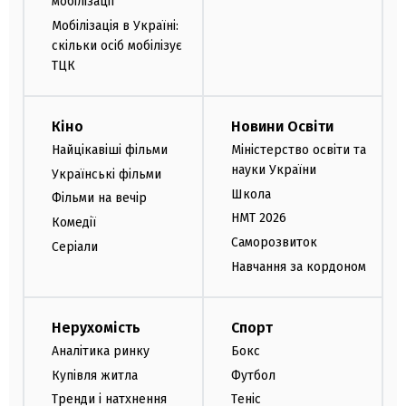
мобілізації
Мобілізація в Україні:
скільки осіб мобілізує
ТЦК
Кіно
Новини Освіти
Найцікавіші фільми
Міністерство освіти та
науки України
Українські фільми
Школа
Фільми на вечір
НМТ 2026
Комедії
Саморозвиток
Серіали
Навчання за кордоном
Нерухомість
Спорт
Аналітика ринку
Бокс
Купівля житла
Футбол
Тренди і натхнення
Теніс