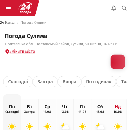
24 Канал
Погода Сулими
Погода Сулими
Полтавська обл., Полтавський район, Сулими, 50.06°Пн, 34.17°Сх
Змінити місто
Сьогодні
Завтра
Вчора
По годинах
Тиж
Пн
Вт
Ср
Чт
Пт
Сб
Нд
Сьогодні
Завтра
12.08
13.08
14.08
15.08
16.08