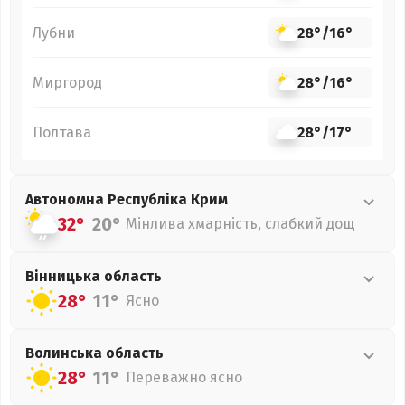
Лубни
28°
/
16°
Миргород
28°
/
16°
Полтава
28°
/
17°
Автономна Республіка Крим
32°
20°
Мінлива хмарність, слабкий дощ
Вінницька
область
28°
11°
Ясно
Волинська
область
28°
11°
Переважно ясно