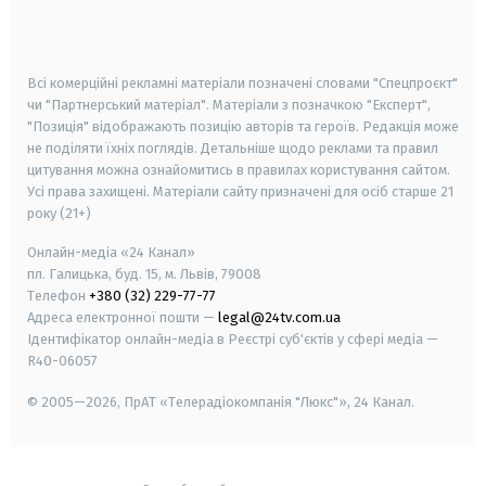
smart tv
samsung smart tv
Всі комерційні рекламні матеріали позначені словами "Спецпроєкт"
чи "Партнерський матеріал". Матеріали з позначкою "Експерт",
"Позиція" відображають позицію авторів та героїв. Редакція може
не поділяти їхніх поглядів. Детальніше щодо реклами та правил
цитування можна ознайомитись в правилах користування сайтом.
Усі права захищені.
Матеріали сайту призначені для осіб старше
21
року (21+)
Онлайн-медіа «24 Канал»
пл. Галицька, буд. 15, м. Львів, 79008
Телефон
+380 (32) 229-77-77
Адреса електронної пошти —
legal@24tv.com.ua
Ідентифікатор онлайн-медіа в Реєстрі суб'єктів у сфері медіа —
R40-06057
© 2005—2026,
ПрАТ «Телерадіокомпанія "Люкс"», 24 Канал.