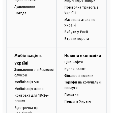
Мирні переговори
Аудіоновини
Повітряна тривога в
Україні
Погода
Масована атака по
Україні
Вибухи у Росії
Втрати ворога
Мобілізація в
Новини економіки
Ціна нафти
Україні
Курси валют
Звільнення з військової
служби
Фінансові новини
Мобілізація 50+
Тарифи на комунальні
послуги
Мобілізація жінок
Податки
Контракт для 18-24-
річних
Пенсія в Україні
Відстрочка від