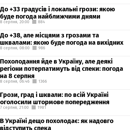
До +33 градусів і локальні грози: якою
буде погода найближчими днями
8 серпня,
20:00
884
До +38, але місцями з грозами та
шквалами: якою буде погода на вихідних
8 серпня,
08:00
986
Похолодання йде в Україну, але деякі
регіони потерпатимуть від спеки: погода
на 8 серпня
8 серпня,
06:46
1366
Грози, град і шквали: по всій Україні
оголосили штормове попередження
7 серпня,
21:00
1981
В Україні дещо похолодає: як надовго
відступить спека