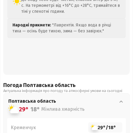
с. На термометрі від +16°C до +28°C, тримайтеся в
тіні у спекотні години.
Народні прикмети:
"Лаврентія. Якщо вода в річці
тиха — осінь буде тихою, зима — без завірюх."
Погода Полтавська
область
Актуальна інформація про погоду та атмосферні умови на сьогодні
Полтавська
область
29°
18°
Мінлива хмарність
Кременчук
29°
/
18°