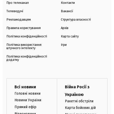
Про телеканал
Контакти
Телеведучі
Вакансії
Рекламодавцям
Структура власності
Правила користування
Архів
Політика конфіденційності
Карта сайту
Політика використання
Ігри
штучного інтелекту
Політика конфіденційності
додатку
Всі новини
Війна Росії з
Головні новини
Україною
Новини України
Ракетні обстріли
Прямий ефір
Карта бойових дій
Відеоновини