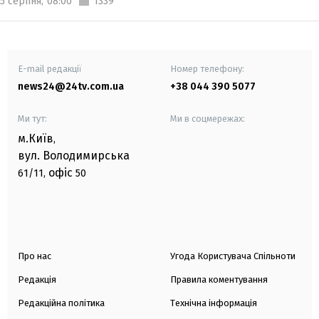
5 серпня,
08:00
1339
E-mail редакції
Номер телефону:
news24@24tv.com.ua
+38 044 390 5077
Ми тут:
Ми в соцмережах:
м.Київ
,
вул. Володимирська
офіс
61/11,
50
Про нас
Угода Користувача Спільноти
Редакція
Правила коментування
Редакційна політика
Технічна інформація