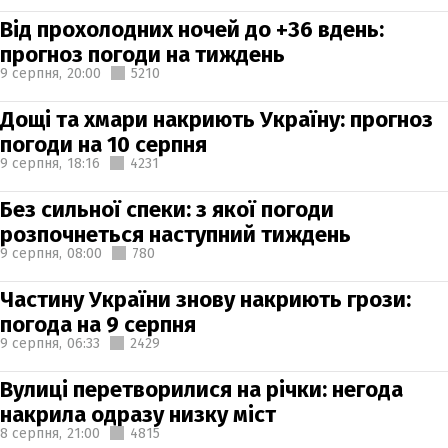
Від прохолодних ночей до +36 вдень:
прогноз погоди на тиждень
9 серпня,
20:00
5210
Дощі та хмари накриють Україну: прогноз
погоди на 10 серпня
9 серпня,
18:16
4231
Без сильної спеки: з якої погоди
розпочнеться наступний тиждень
9 серпня,
08:00
780
Частину України знову накриють грози:
погода на 9 серпня
9 серпня,
06:33
2429
Вулиці перетворилися на річки: негода
накрила одразу низку міст
8 серпня,
21:00
4815