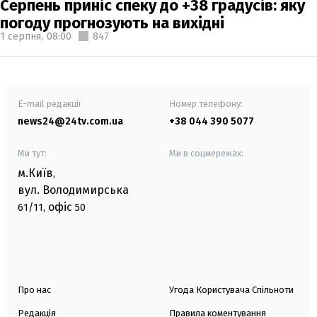
Серпень приніс спеку до +38 градусів: яку
погоду прогнозують на вихідні
1 серпня,
08:00
847
E-mail редакції
Номер телефону:
news24@24tv.com.ua
+38 044 390 5077
Ми тут:
Ми в соцмережах:
м.Київ
,
вул. Володимирська
офіс
61/11,
50
Про нас
Угода Користувача Спільноти
Редакція
Правила коментування