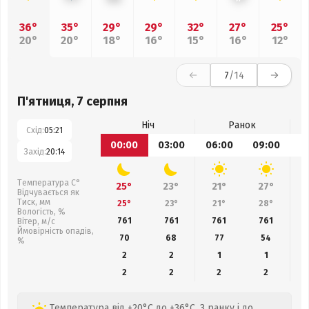
36°
35°
29°
29°
32°
27°
25°
20°
20°
18°
16°
15°
16°
12°
7
/14
П'ятниця, 7 серпня
Ніч
Ранок
Схід:
05:21
00:00
03:00
06:00
09:00
1
Захід:
20:14
Температура С°
25°
23°
21°
27°
Відчувається як
Тиск, мм
25°
23°
21°
28°
Вологість, %
761
761
761
761
Вітер, м/с
Ймовірність опадів,
70
68
77
54
%
2
2
1
1
2
2
2
2
Температура від +20°C до +36°C. З ранку і до