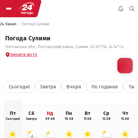
24 Канал
Погода Сулими
Погода Сулими
Полтавська обл., Полтавський район, Сулими, 49.32°Пн, 34.14°Сх
Змінити місто
Сьогодні
Завтра
Вчора
По годинах
Тиж
Пт
Сб
Нд
Пн
Вт
Ср
Чт
Сьогодні
Завтра
09.08
10.08
11.08
12.08
13.08