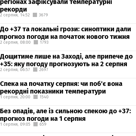
регіонах зафіксували температурні
рекорди
2 серпня,
14:52
3679
До +37 та локальні грози: синоптики дали
прогноз погоди на початок нового тижня
2 серпня,
08:00
1793
Дощитиме лише на Заході, але припече до
+35: яку погоду прогнозують на 2 серпня
2 серпня,
06:57
2697
Спека на початку серпня: чи поб'є вона
рекордні показники температури
1 серпня,
20:00
1540
Без опадів, але із сильною спекою до +37:
прогноз погоди на 1 серпня
1 серпня,
09:05
659