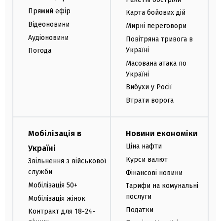
Прямий ефір
Карта бойових дій
Відеоновини
Мирні переговори
Аудіоновини
Повітряна тривога в
Україні
Погода
Масована атака по
Україні
Вибухи у Росії
Втрати ворога
Мобілізація в
Новини економіки
Ціна нафти
Україні
Курси валют
Звільнення з військової
служби
Фінансові новини
Мобілізація 50+
Тарифи на комунальні
послуги
Мобілізація жінок
Податки
Контракт для 18-24-