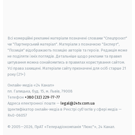
android
apple
smart tv
samsung smart tv
Всі комерційні рекламні матеріали позначені словами "Спецпроєкт"
чи "Партнерський матеріал". Матеріали з позначкою "Експерт",
"Позиція" відображають позицію авторів та героїв. Редакція може
не поділяти їхніх поглядів. Детальніше щодо реклами та правил
цитування можна ознайомитись в правилах користування сайтом.
Усі права захищені.
Матеріали сайту призначені для осіб старше
21
року (21+)
Онлайн-медіа «24 Канал»
пл. Галицька, буд. 15, м. Львів, 79008
Телефон
+380 (32) 229-77-77
Адреса електронної пошти —
legal@24tv.com.ua
Ідентифікатор онлайн-медіа в Реєстрі суб'єктів у сфері медіа —
R40-06057
© 2005—2026,
ПрАТ «Телерадіокомпанія "Люкс"», 24 Канал.