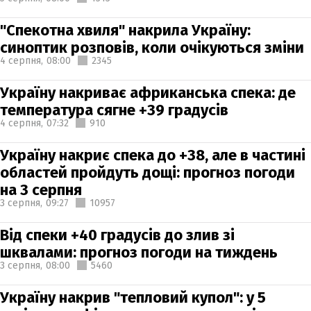
"Спекотна хвиля" накрила Україну:
синоптик розповів, коли очікуються зміни
4 серпня,
08:00
2345
Україну накриває африканська спека: де
температура сягне +39 градусів
4 серпня,
07:32
910
Україну накриє спека до +38, але в частині
областей пройдуть дощі: прогноз погоди
на 3 серпня
3 серпня,
09:27
10957
Від спеки +40 градусів до злив зі
шквалами: прогноз погоди на тиждень
3 серпня,
08:00
5460
Україну накрив "тепловий купол": у 5