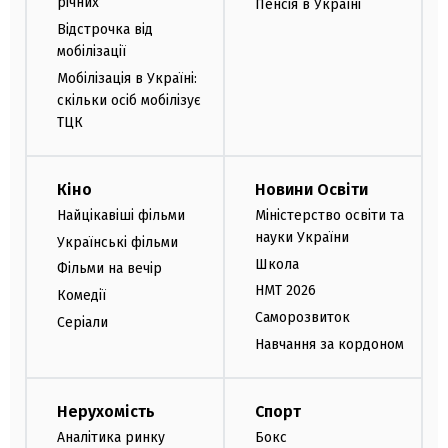
річних
Пенсія в Україні
Відстрочка від
мобілізації
Мобілізація в Україні:
скільки осіб мобілізує
ТЦК
Кіно
Новини Освіти
Найцікавіші фільми
Міністерство освіти та
науки України
Українські фільми
Школа
Фільми на вечір
НМТ 2026
Комедії
Саморозвиток
Серіали
Навчання за кордоном
Нерухомість
Спорт
Аналітика ринку
Бокс