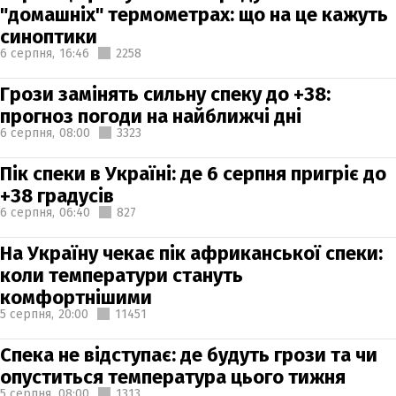
"домашніх" термометрах: що на це кажуть
синоптики
6 серпня,
16:46
2258
Грози замінять сильну спеку до +38:
прогноз погоди на найближчі дні
6 серпня,
08:00
3323
Пік спеки в Україні: де 6 серпня пригріє до
+38 градусів
6 серпня,
06:40
827
На Україну чекає пік африканської спеки:
коли температури стануть
комфортнішими
5 серпня,
20:00
11451
Спека не відступає: де будуть грози та чи
опуститься температура цього тижня
5 серпня,
08:00
1313