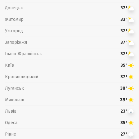
Донецьк
37°
Житомир
33°
Ужгород
32°
Запоріжжя
37°
Івано-Франківськ
32°
Київ
35°
Кропивницький
37°
Луганськ
38°
Миколаїв
39°
Львів
23°
Одеса
35°
Рівне
27°