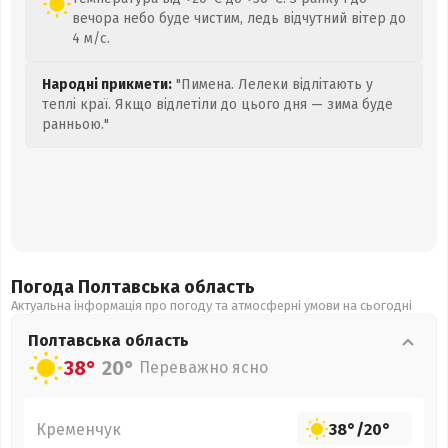
вечора небо буде чистим, ледь відчутний вітер до
4 м/с.
Народні прикмети:
"Пимена. Лелеки відлітають у
теплі краї. Якщо відлетіли до цього дня — зима буде
ранньою."
Погода Полтавська
область
Актуальна інформація про погоду та атмосферні умови на сьогодні
Полтавська
область
38°
20°
Переважно ясно
Кременчук
38°
/
20°