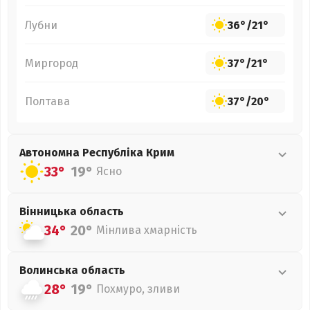
Лубни
36°
/
21°
Миргород
37°
/
21°
Полтава
37°
/
20°
Автономна Республіка Крим
33°
19°
Ясно
Вінницька
область
34°
20°
Мінлива хмарність
Волинська
область
28°
19°
Похмуро, зливи