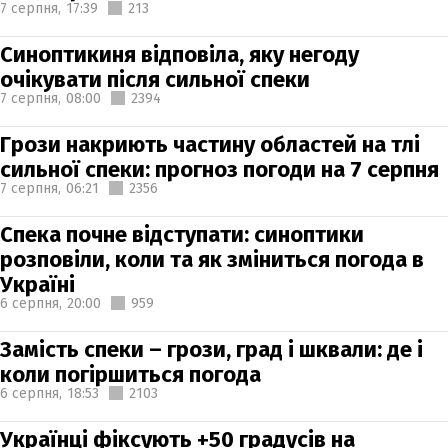
7 серпня,
17:39
213
Синоптикиня відповіла, яку негоду
очікувати після сильної спеки
7 серпня,
08:00
2394
Грози накриють частину областей на тлі
сильної спеки: прогноз погоди на 7 серпня
7 серпня,
06:21
2356
Спека почне відступати: синоптики
розповіли, коли та як зміниться погода в
Україні
6 серпня,
20:00
959
Замість спеки – грози, град і шквали: де і
коли погіршиться погода
6 серпня,
18:53
2103
Українці фіксують +50 градусів на