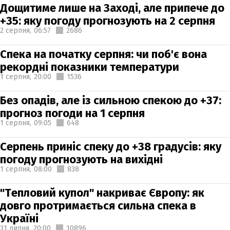
Дощитиме лише на Заході, але припече до
+35: яку погоду прогнозують на 2 серпня
2 серпня,
06:57
2686
Спека на початку серпня: чи поб'є вона
рекордні показники температури
1 серпня,
20:00
1536
Без опадів, але із сильною спекою до +37:
прогноз погоди на 1 серпня
1 серпня,
09:05
648
Серпень приніс спеку до +38 градусів: яку
погоду прогнозують на вихідні
1 серпня,
08:00
838
"Тепловий купол" накриває Європу: як
довго протримається сильна спека в
Україні
31 липня,
20:00
10896