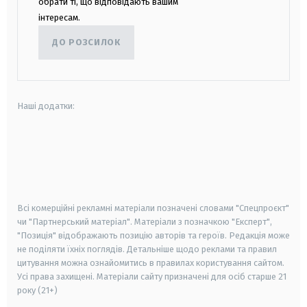
обрати ті, що відповідають вашим
інтересам.
ДО РОЗСИЛОК
Наші додатки:
android
apple
smart tv
samsung smart tv
Всі комерційні рекламні матеріали позначені словами "Спецпроєкт"
чи "Партнерський матеріал". Матеріали з позначкою "Експерт",
"Позиція" відображають позицію авторів та героїв. Редакція може
не поділяти їхніх поглядів. Детальніше щодо реклами та правил
цитування можна ознайомитись в правилах користування сайтом.
Усі права захищені.
Матеріали сайту призначені для осіб старше
21
року (21+)