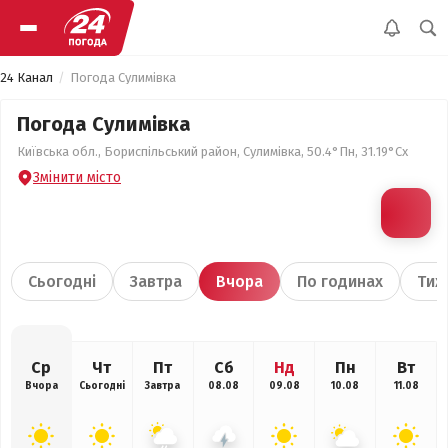
24 Канал
Погода Сулимівка
Погода Сулимівка
Київська обл., Бориспільський район, Сулимівка, 50.4°Пн, 31.19°Сх
Змінити місто
Сьогодні
Завтра
Вчора
По годинах
Тиж
Ср
Чт
Пт
Сб
Нд
Пн
Вт
Вчора
Сьогодні
Завтра
08.08
09.08
10.08
11.08