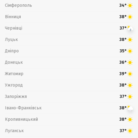
Сімферополь
34°
Вінниця
38°
Чернівці
37°
Луцьк
38°
Дніпро
35°
Донецьк
36°
Житомир
39°
Ужгород
38°
Запоріжжя
37°
Івано-Франківськ
38°
Кропивницький
38°
Луганськ
37°