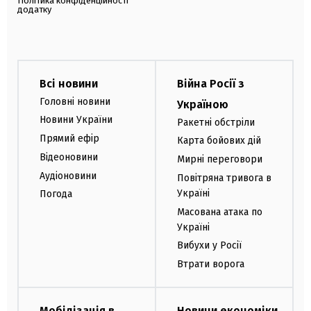
Політика конфіденційності
додатку
Всі новини
Війна Росії з
Головні новини
Україною
Новини України
Ракетні обстріли
Прямий ефір
Карта бойових дій
Відеоновини
Мирні переговори
Аудіоновини
Повітряна тривога в
Україні
Погода
Масована атака по
Україні
Вибухи у Росії
Втрати ворога
Мобілізація в
Новини економіки