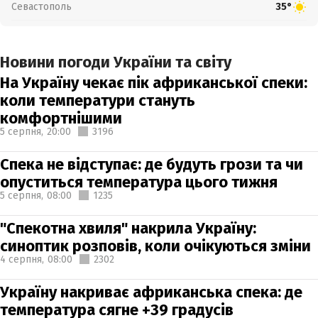
Севастополь
35°
Новини погоди України та світу
На Україну чекає пік африканської спеки:
коли температури стануть
комфортнішими
5 серпня,
20:00
3196
Спека не відступає: де будуть грози та чи
опуститься температура цього тижня
5 серпня,
08:00
1235
"Спекотна хвиля" накрила Україну:
синоптик розповів, коли очікуються зміни
4 серпня,
08:00
2302
Україну накриває африканська спека: де
температура сягне +39 градусів