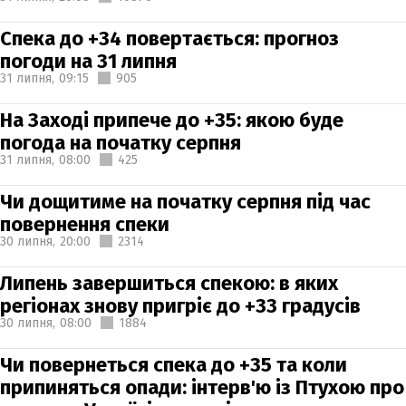
Спека до +34 повертається: прогноз
погоди на 31 липня
31 липня,
09:15
905
На Заході припече до +35: якою буде
погода на початку серпня
31 липня,
08:00
425
Чи дощитиме на початку серпня під час
повернення спеки
30 липня,
20:00
2314
Липень завершиться спекою: в яких
регіонах знову пригріє до +33 градусів
30 липня,
08:00
1884
Чи повернеться спека до +35 та коли
припиняться опади: інтерв'ю із Птухою про