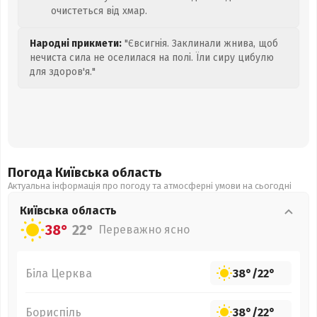
очистеться від хмар.
Народні прикмети:
"Євсигнія. Заклинали жнива, щоб
нечиста сила не оселилася на полі. Їли сиру цибулю
для здоров'я."
Погода Київська
область
Актуальна інформація про погоду та атмосферні умови на сьогодні
Київська
область
38°
22°
Переважно ясно
Біла Церква
38°
/
22°
Бориспіль
38°
/
22°