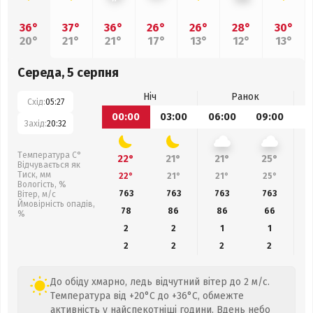
36°
37°
36°
26°
26°
28°
30°
20°
21°
21°
17°
13°
12°
13°
Середа, 5 серпня
Ніч
Ранок
Схід:
05:27
00:00
03:00
06:00
09:00
1
Захід:
20:32
Температура С°
22°
21°
21°
25°
Відчувається як
Тиск, мм
22°
21°
21°
25°
Вологість, %
763
763
763
763
Вітер, м/с
Ймовірність опадів,
78
86
86
66
%
2
2
1
1
2
2
2
2
До обіду хмарно, ледь відчутний вітер до 2 м/с.
Температура від +20°C до +36°C, обмежте
активність у найспекотніші години. Вдень небо