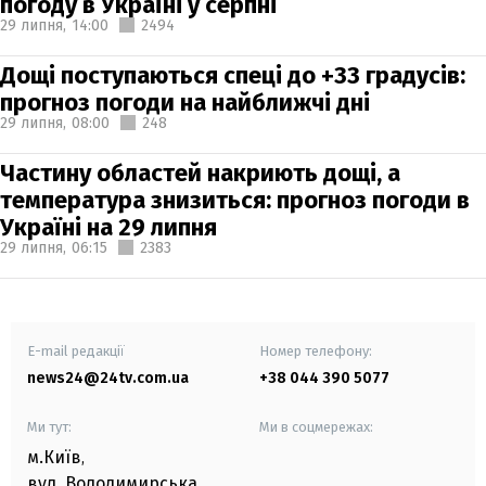
погоду в Україні у серпні
29 липня,
14:00
2494
Дощі поступаються спеці до +33 градусів:
прогноз погоди на найближчі дні
29 липня,
08:00
248
Частину областей накриють дощі, а
температура знизиться: прогноз погоди в
Україні на 29 липня
29 липня,
06:15
2383
E-mail редакції
Номер телефону:
news24@24tv.com.ua
+38 044 390 5077
Ми тут:
Ми в соцмережах:
м.Київ
,
вул. Володимирська