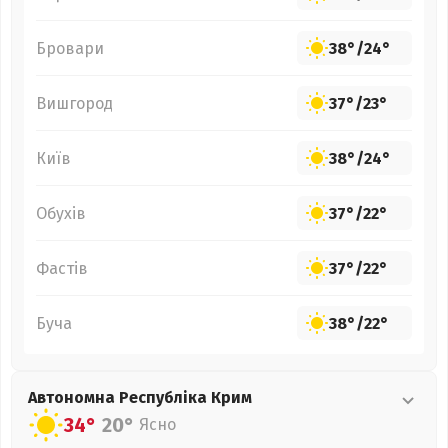
Бровари
38°
/
24°
Вишгород
37°
/
23°
Київ
38°
/
24°
Обухів
37°
/
22°
Фастів
37°
/
22°
Буча
38°
/
22°
Автономна Республіка Крим
34°
20°
Ясно