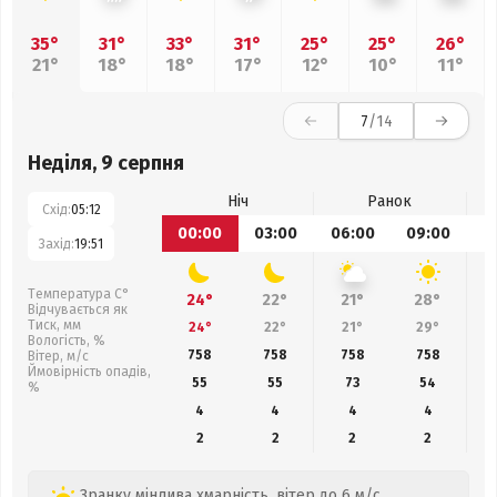
35°
31°
33°
31°
25°
25°
26°
21°
18°
18°
17°
12°
10°
11°
7
/14
Неділя, 9 серпня
Ніч
Ранок
Схід:
05:12
00:00
03:00
06:00
09:00
1
Захід:
19:51
Температура С°
24°
22°
21°
28°
Відчувається як
Тиск, мм
24°
22°
21°
29°
Вологість, %
758
758
758
758
Вітер, м/с
Ймовірність опадів,
55
55
73
54
%
4
4
4
4
2
2
2
2
Зранку мінлива хмарність, вітер до 6 м/с.