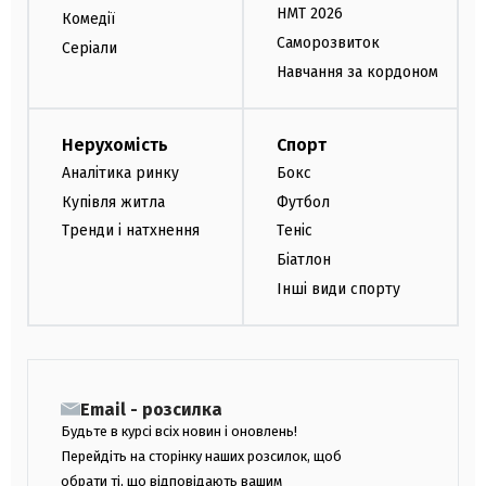
НМТ 2026
Комедії
Саморозвиток
Серіали
Навчання за кордоном
Нерухомість
Спорт
Аналітика ринку
Бокс
Купівля житла
Футбол
Тренди і натхнення
Теніс
Біатлон
Інші види спорту
Email - розсилка
Будьте в курсі всіх новин і оновлень!
Перейдіть на сторінку наших розсилок, щоб
обрати ті, що відповідають вашим