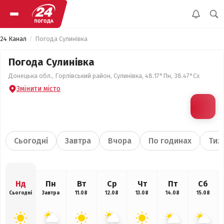
24 Канал
Погода Сулинівка
Погода Сулинівка
Донецька обл., Горлівський район, Сулинівка, 48.17°Пн, 38.47°Сх
Змінити місто
Сьогодні
Завтра
Вчора
По годинах
Тиж
Нд
Пн
Вт
Ср
Чт
Пт
Сб
Сьогодні
Завтра
11.08
12.08
13.08
14.08
15.08