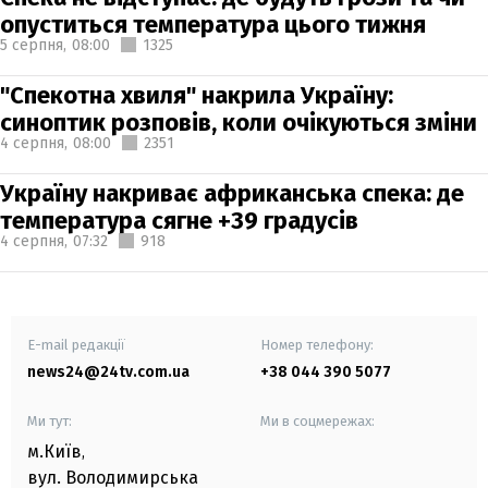
опуститься температура цього тижня
5 серпня,
08:00
1325
"Спекотна хвиля" накрила Україну:
синоптик розповів, коли очікуються зміни
4 серпня,
08:00
2351
Україну накриває африканська спека: де
температура сягне +39 градусів
4 серпня,
07:32
918
E-mail редакції
Номер телефону:
news24@24tv.com.ua
+38 044 390 5077
Ми тут:
Ми в соцмережах:
м.Київ
,
вул. Володимирська