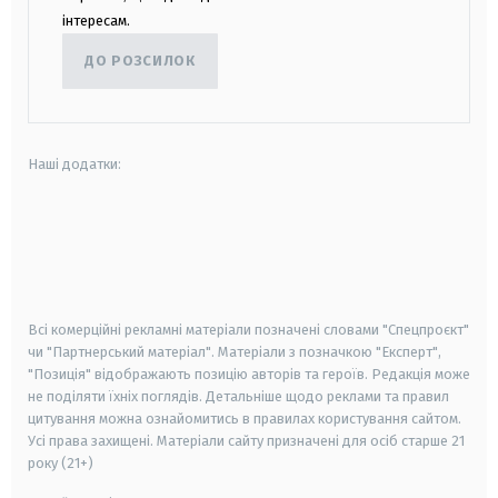
інтересам.
ДО РОЗСИЛОК
Наші додатки:
android
apple
smart tv
samsung smart tv
Всі комерційні рекламні матеріали позначені словами "Спецпроєкт"
чи "Партнерський матеріал". Матеріали з позначкою "Експерт",
"Позиція" відображають позицію авторів та героїв. Редакція може
не поділяти їхніх поглядів. Детальніше щодо реклами та правил
цитування можна ознайомитись в правилах користування сайтом.
Усі права захищені.
Матеріали сайту призначені для осіб старше
21
року (21+)