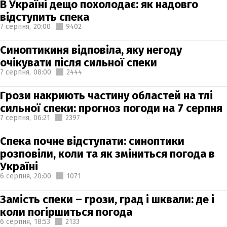
В Україні дещо похолодає: як надовго
відступить спека
7 серпня,
20:00
9402
Синоптикиня відповіла, яку негоду
очікувати після сильної спеки
7 серпня,
08:00
2444
Грози накриють частину областей на тлі
сильної спеки: прогноз погоди на 7 серпня
7 серпня,
06:21
2397
Спека почне відступати: синоптики
розповіли, коли та як зміниться погода в
Україні
6 серпня,
20:00
1071
Замість спеки – грози, град і шквали: де і
коли погіршиться погода
6 серпня,
18:53
2133