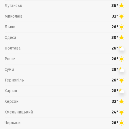
Луганськ
36°
Миколаїв
32°
Львів
26°
Одеса
30°
Полтава
26°
Рівне
26°
Суми
28°
Тернопіль
26°
Харків
28°
Херсон
32°
Хмельницький
24°
Черкаси
26°