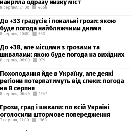
накрила одразу низку міст
8 серпня,
21:00
4668
До +33 градусів і локальні грози: якою
буде погода найближчими днями
8 серпня,
20:00
843
До +38, але місцями з грозами та
шквалами: якою буде погода на вихідних
8 серпня,
08:00
979
Похолодання йде в Україну, але деякі
регіони потерпатимуть від спеки: погода
на 8 серпня
8 серпня,
06:46
1347
Грози, град і шквали: по всій Україні
оголосили штормове попередження
7 серпня,
21:00
1968