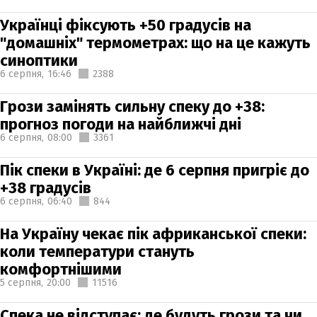
Українці фіксують +50 градусів на
"домашніх" термометрах: що на це кажуть
синоптики
6 серпня,
16:46
2388
Грози замінять сильну спеку до +38:
прогноз погоди на найближчі дні
6 серпня,
08:00
3361
Пік спеки в Україні: де 6 серпня пригріє до
+38 градусів
6 серпня,
06:40
844
На Україну чекає пік африканської спеки:
коли температури стануть
комфортнішими
5 серпня,
20:00
11516
Спека не відступає: де будуть грози та чи