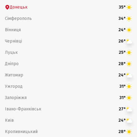
Донецьк
35°
Сімферополь
34°
Вінниця
24°
Чернівці
26°
Луцьк
25°
Дніпро
28°
Житомир
24°
Ужгород
31°
Запоріжжя
31°
Івано-Франківськ
27°
Київ
24°
Кропивницький
28°