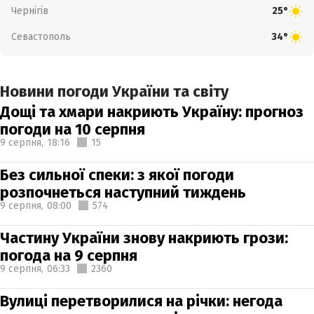
Чернігів
25°
Севастополь
34°
Новини погоди України та світу
Дощі та хмари накриють Україну: прогноз
погоди на 10 серпня
9 серпня,
18:16
15
Без сильної спеки: з якої погоди
розпочнеться наступний тиждень
9 серпня,
08:00
574
Частину України знову накриють грози:
погода на 9 серпня
9 серпня,
06:33
2360
Вулиці перетворилися на річки: негода