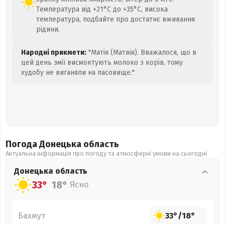
Температура від +21°C до +35°C, висока
температура, подбайте про достатнє вживання
рідини.
Народні прикмети:
"Матія (Матвія). Вважалося, що в
цей день змії висмоктують молоко з корів, тому
худобу не виганяли на пасовище."
Погода Донецька
область
Актуальна інформація про погоду та атмосферні умови на сьогодні
Донецька
область
33°
18°
Ясно
Бахмут
33°
/
18°