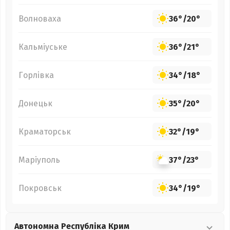
Волноваха
36°
/
20°
Кальміуське
36°
/
21°
Горлівка
34°
/
18°
Донецьк
35°
/
20°
Краматорськ
32°
/
19°
Маріуполь
37°
/
23°
Покровськ
34°
/
19°
Автономна Республіка Крим