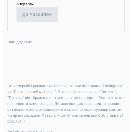
інтересам.
ДО РОЗСИЛОК
Наші додатки:
android
apple
smart tv
samsung smart tv
Всі комерційні рекламні матеріали позначені словами "Спецпроєкт"
чи "Партнерський матеріал". Матеріали з позначкою "Експерт",
"Позиція" відображають позицію авторів та героїв. Редакція може
не поділяти їхніх поглядів. Детальніше щодо реклами та правил
цитування можна ознайомитись в правилах користування сайтом.
Усі права захищені.
Матеріали сайту призначені для осіб старше
21
року (21+)
Онлайн-медіа «24 Канал»