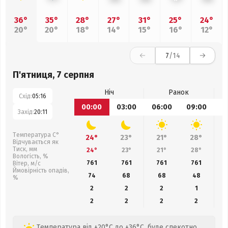
36°
35°
28°
27°
31°
25°
24°
20°
20°
18°
14°
15°
16°
12°
7
/14
П'ятниця, 7 серпня
Ніч
Ранок
Схід:
05:16
00:00
03:00
06:00
09:00
1
Захід:
20:11
Температура С°
24°
23°
21°
28°
Відчувається як
Тиск, мм
24°
23°
21°
28°
Вологість, %
761
761
761
761
Вітер, м/с
Ймовірність опадів,
74
68
68
48
%
2
2
2
1
2
2
2
2
Температура від +20°C до +36°C, буде спекотно,