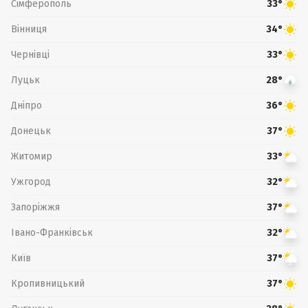
Сімферополь
33°
Вінниця
34°
Чернівці
33°
Луцьк
28°
Дніпро
36°
Донецьк
37°
Житомир
33°
Ужгород
32°
Запоріжжя
37°
Івано-Франківськ
32°
Київ
37°
Кропивницький
37°