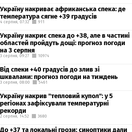
Україну накриває африканська спека: де
температура сягне +39 градусів
4 серпня,
07:32
911
Україну накриє спека до +38, але в частині
областей пройдуть дощі: прогноз погоди
на 3 серпня
3 серпня,
09:27
10974
Від спеки +40 градусів до злив зі
шквалами: прогноз погоди на тиждень
3 серпня,
08:00
5461
Україну накрив "тепловий купол": у 5
регіонах зафіксували температурні
рекорди
2 серпня,
14:52
3680
До +37 та локальні грози: синоптики дали