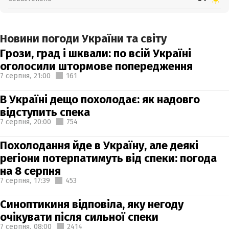
Новини погоди України та світу
Грози, град і шквали: по всій Україні
оголосили штормове попередження
7 серпня,
21:00
161
В Україні дещо похолодає: як надовго
відступить спека
7 серпня,
20:00
754
Похолодання йде в Україну, але деякі
регіони потерпатимуть від спеки: погода
на 8 серпня
7 серпня,
17:39
453
Синоптикиня відповіла, яку негоду
очікувати після сильної спеки
7 серпня,
08:00
2414