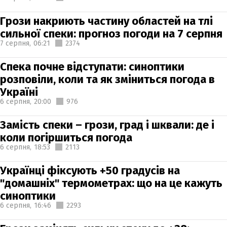
Грози накриють частину областей на тлі
сильної спеки: прогноз погоди на 7 серпня
7 серпня,
06:21
2374
Спека почне відступати: синоптики
розповіли, коли та як зміниться погода в
Україні
6 серпня,
20:00
976
Замість спеки – грози, град і шквали: де і
коли погіршиться погода
6 серпня,
18:53
2113
Українці фіксують +50 градусів на
"домашніх" термометрах: що на це кажуть
синоптики
6 серпня,
16:46
2293