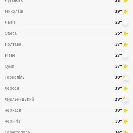
Луганськ
38°
Миколаїв
39°
Львів
23°
Одеса
35°
Полтава
37°
Рівне
27°
Суми
37°
Тернопіль
30°
Херсон
39°
Хмельницький
29°
Черкаси
38°
Чернігів
33°
Севастополь
34°