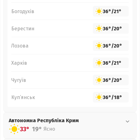
Богодухів
36°
/
21°
Берестин
36°
/
20°
Лозова
36°
/
20°
Харків
36°
/
21°
Чугуїв
36°
/
20°
Куп’янськ
36°
/
18°
Автономна Республіка Крим
33°
19°
Ясно