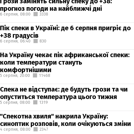
Грози замінять сильну спеку до +38:
прогноз погоди на найближчі дні
6 серпня,
08:00
3338
Пік спеки в Україні: де 6 серпня пригріє до
+38 градусів
6 серпня,
06:40
830
На Україну чекає пік африканської спеки:
коли температури стануть
комфортнішими
5 серпня,
20:00
11468
Спека не відступає: де будуть грози та чи
опуститься температура цього тижня
5 серпня,
08:00
1319
"Спекотна хвиля" накрила Україну:
синоптик розповів, коли очікуються зміни
4 серпня,
08:00
2347