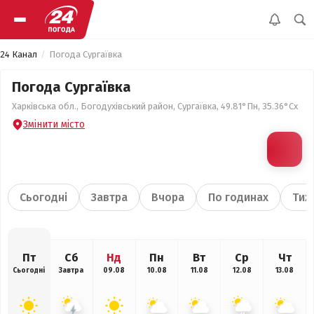
24 Канал
Погода Сургаївка
Погода Сургаївка
Харківська обл., Богодухівський район, Сургаївка, 49.81°Пн, 35.36°Сх
Змінити місто
Сьогодні
Завтра
Вчора
По годинах
Тиж
Пт
Сб
Нд
Пн
Вт
Ср
Чт
Сьогодні
Завтра
09.08
10.08
11.08
12.08
13.08