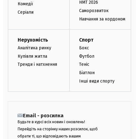
НМТ 2026
Комедії
Саморозвиток
Серіали
Навчання за кордоном
Нерухомість
Спорт
Аналітика ринку
Бокс
Купівля житла
Футбол
Тренди і натхнення
Теніс
Біатлон
Інші види спорту
Email - розсилка
Будьте в курсі всіх новин і оновлень!
Перейдіть на сторінку наших розсилок, щоб
обрати ті, що відповідають вашим