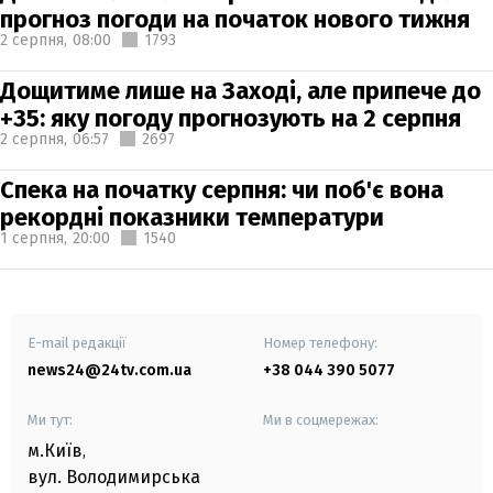
прогноз погоди на початок нового тижня
2 серпня,
08:00
1793
Дощитиме лише на Заході, але припече до
+35: яку погоду прогнозують на 2 серпня
2 серпня,
06:57
2697
Спека на початку серпня: чи поб'є вона
рекордні показники температури
1 серпня,
20:00
1540
E-mail редакції
Номер телефону:
news24@24tv.com.ua
+38 044 390 5077
Ми тут:
Ми в соцмережах:
м.Київ
,
вул. Володимирська