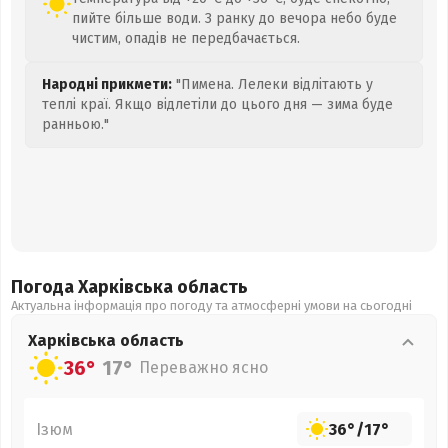
пийте більше води. З ранку до вечора небо буде
чистим, опадів не передбачається.
Народні прикмети:
"Пимена. Лелеки відлітають у
теплі краї. Якщо відлетіли до цього дня — зима буде
ранньою."
Погода Харківська
область
Актуальна інформація про погоду та атмосферні умови на сьогодні
Харківська
область
36°
17°
Переважно ясно
Ізюм
36°
/
17°