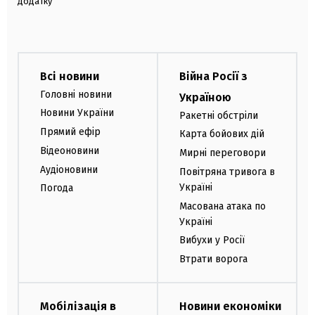
додатку
Всі новини
Війна Росії з
Головні новини
Україною
Новини України
Ракетні обстріли
Прямий ефір
Карта бойових дій
Відеоновини
Мирні переговори
Аудіоновини
Повітряна тривога в
Україні
Погода
Масована атака по
Україні
Вибухи у Росії
Втрати ворога
Мобілізація в
Новини економіки