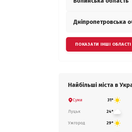
Волинська
область
Дніпропетровська
о
ПОКАЗАТИ ІНШІ ОБЛАСТІ
Найбільші міста в Укра
Суми
31°
Луцьк
24°
Ужгород
29°