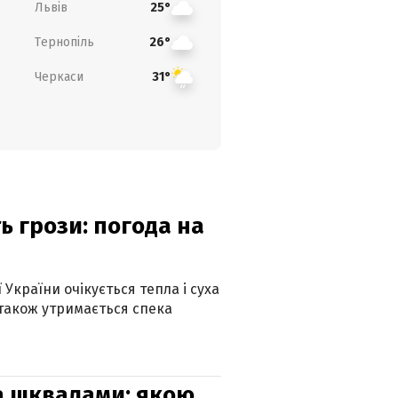
Львів
25°
Тернопіль
26°
Черкаси
31°
ь грози: погода на
 України очікується тепла і суха
 також утримається спека
та шквалами: якою