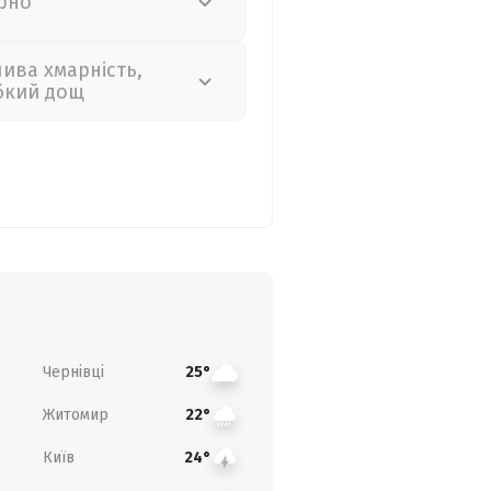
рно
лива хмарність,
бкий дощ
Чернівці
25°
Житомир
22°
Київ
24°