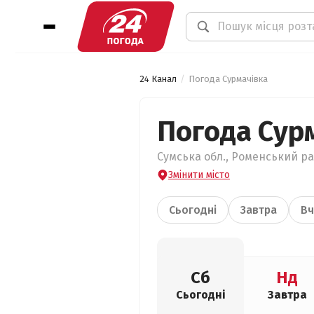
24 Канал
Погода Сурмачівка
Погода Сур
Сумська обл., Роменський рай
Змінити місто
Сьогодні
Завтра
Вч
Сб
Нд
Сьогодні
Завтра