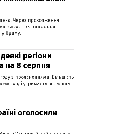
спека. Через проходження
ей очікується зниження
 у Криму.
 деякі регіони
а на 8 серпня
огоду з проясненнями. Більшість
ному сході утримається сильна
країні оголосили
ласті України. 7 та 8 серпня у