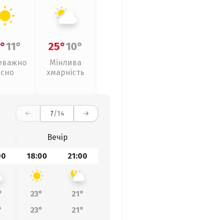
°
11°
25°
10°
еважно
Мінлива
ясно
хмарність
7
/14
Вечір
00
18:00
21:00
°
23°
21°
°
23°
21°