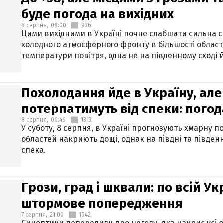
буде погода на вихідних
8 серпня,
08:00
936
Цими вихідними в Україні почне слабшати сильна 
холодного атмосферного фронту в більшості област
температури повітря, одна не на південному сході й
Похолодання йде в Україну, але
потерпатимуть від спеки: погод
8 серпня,
06:46
1313
У суботу, 8 серпня, в Україні прогнозують хмарну п
областей накриють дощі, однак на півдні та півден
спека.
Грози, град і шквали: по всій У
штормове попередження
7 серпня,
21:00
1942
Синоптики попередили про негоду, яка накриє усі об