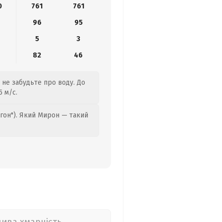
0
761
761
8
96
95
5
3
82
46
, не забудьте про воду. До
5 м/с.
гон"). Який Мирон — такий