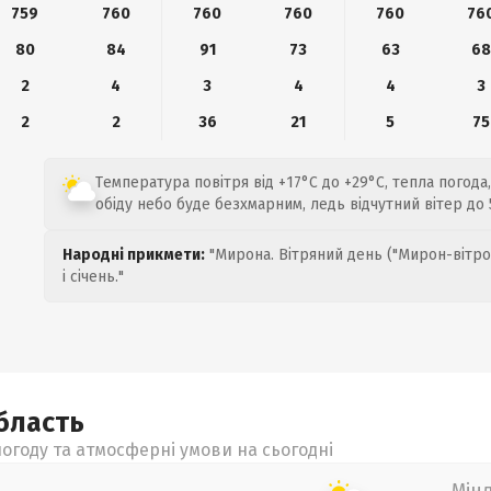
759
760
760
760
760
76
80
84
91
73
63
6
2
4
3
4
4
3
2
2
36
21
5
75
Температура повітря від +17°C до +29°C, тепла погода
обіду небо буде безхмарним, ледь відчутний вітер до 
Народні прикмети:
"Мирона. Вітряний день ("Мирон-вітро
і січень."
бласть
огоду та атмосферні умови на сьогодні