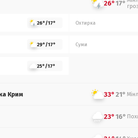
Мін
26°
17°
гро
26°
/
17°
Охтирка
29°
/
17°
Суми
25°
/
17°
33°
21°
ка Крим
Мін
23°
16°
Пох