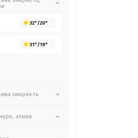
лива хмарність,
зи
32°
/
20°
31°
/
19°
лива хмарність
муро, зливи