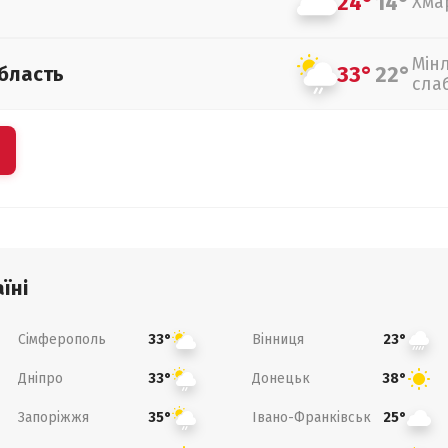
24°
14°
Хма
Мін
33°
22°
бласть
сла
їні
Сімферополь
Вінниця
33°
23°
Дніпро
Донецьк
33°
38°
Запоріжжя
Івано-Франківськ
35°
25°