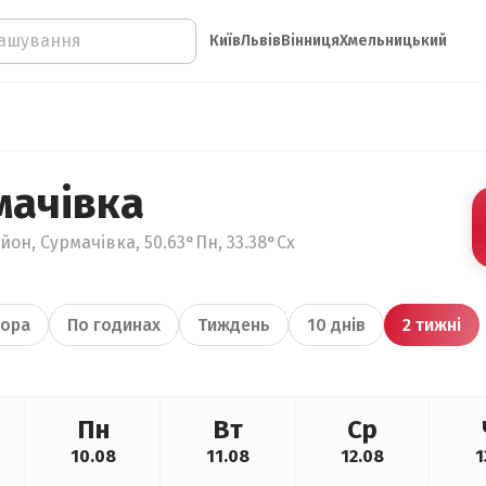
Київ
Львів
Вінниця
Хмельницький
мачівка
он, Сурмачівка, 50.63°Пн, 33.38°Сх
ора
По годинах
Тиждень
10 днів
2 тижні
Пн
Вт
Ср
10.08
11.08
12.08
1