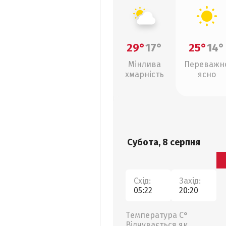
29°
17°
25°
14°
Мінлива
Переважн
хмарність
ясно
Субота, 8 серпня
Схід:
Захід:
05:22
20:20
Температура С°
Відчувається як