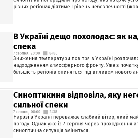
різних регіонах діятиме І рівень небезпечності (жов
В Україні дещо похолодає: як н
спека
7 серпня,
20:00
8480
Зниження температури повітря в Україні розпочалос
надходженням атмосферного фронту. Уже з початку
більшість регіонів опиняться під впливом нового а
Синоптикиня відповіла, яку нег
сильної спеки
7 серпня,
08:00
2438
Наразі в Україні переважає слабкий вітер, який м
погоду. Однак уже із 7 серпня через проходження 
синоптична ситуація зміниться.