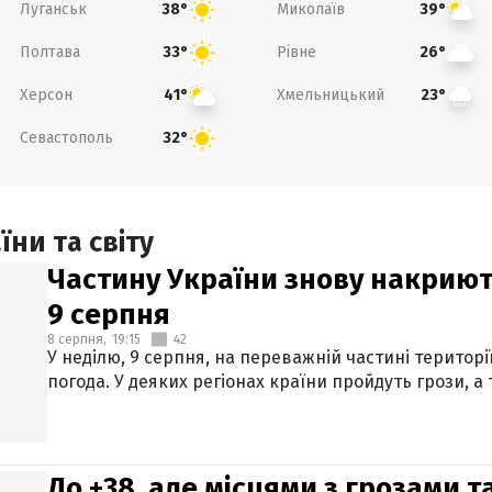
Луганськ
Миколаїв
38°
39°
Полтава
Рівне
33°
26°
Херсон
Хмельницький
41°
23°
Севастополь
32°
ни та світу
Частину України знову накриют
9 серпня
8 серпня,
19:15
42
У неділю, 9 серпня, на переважній частині території
погода. У деяких регіонах країни пройдуть грози, а
До +38, але місцями з грозами 