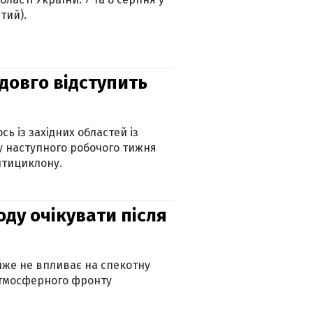
тий).
адовго відступить
ь із західних областей із
 наступного робочого тижня
нтициклону.
оду очікувати після
айже не впливає на спекотну
атмосферного фронту