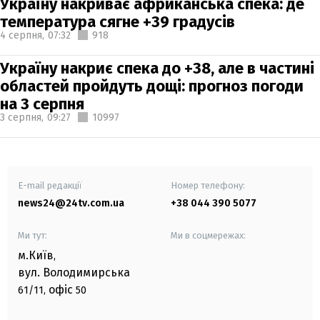
Україну накриває африканська спека: де
температура сягне +39 градусів
4 серпня,
07:32
918
Україну накриє спека до +38, але в частині
областей пройдуть дощі: прогноз погоди
на 3 серпня
3 серпня,
09:27
10997
E-mail редакції
Номер телефону:
news24@24tv.com.ua
+38 044 390 5077
Ми тут:
Ми в соцмережах:
м.Київ
,
вул. Володимирська
офіс
61/11,
50