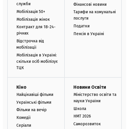
служби
Фінансові новини
Мобілізація 50+
Тарифи на комунальні
послуги
Мобілізація жінок
Податки
Контракт для 18-24-
річних
Пенсія в Україні
Відстрочка від
мобілізації
Мобілізація в Україні:
скільки осіб мобілізує
ТЦК
Кіно
Новини Освіти
Найцікавіші фільми
Міністерство освіти та
науки України
Українські фільми
Школа
Фільми на вечір
НМТ 2026
Комедії
Саморозвиток
Серіали