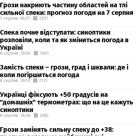
Грози накриють частину областей на тлі
сильної спеки: прогноз погоди на 7 серпня
7 серпня,
06:21
2397
Спека почне відступати: синоптики
розповіли, коли та як зміниться погода в
Україні
6 серпня,
20:00
1061
Замість спеки – грози, град і шквали: де і
коли погіршиться погода
6 серпня,
18:53
2131
Українці фіксують +50 градусів на
"домашніх" термометрах: що на це кажуть
синоптики
6 серпня,
16:46
2383
Грози замінять сильну спеку до +38: