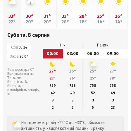
33°
30°
31°
33°
28°
25°
26°
22°
20°
20°
20°
18°
14°
14°
Субота, 8 серпня
Ніч
Ранок
Схід:
05:24
00:00
03:00
06:00
09:00
1
Захід:
20:07
Температура С°
27°
26°
25°
27°
Відчувається як
Тиск, мм
27°
26°
25°
28°
Вологість, %
759
758
758
758
Вітер, м/с
Ймовірність опадів,
42
49
52
49
%
3
3
3
3
2
2
5
23
На термометрі від +22°C до +33°C, обмежте
активність у найспекотніші години. Зранку