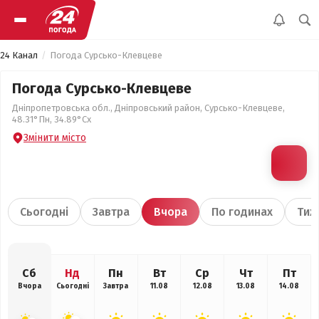
24 Канал
Погода Сурсько-Клевцеве
Погода Сурсько-Клевцеве
Дніпропетровська обл., Дніпровський район, Сурсько-Клевцеве,
48.31°Пн, 34.89°Сх
Змінити місто
Сьогодні
Завтра
Вчора
По годинах
Тиж
Сб
Нд
Пн
Вт
Ср
Чт
Пт
Вчора
Сьогодні
Завтра
11.08
12.08
13.08
14.08