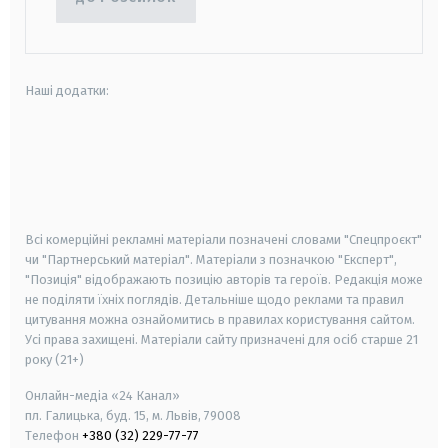
Наші додатки:
android
apple
smart tv
samsung smart tv
Всі комерційні рекламні матеріали позначені словами "Спецпроєкт"
чи "Партнерський матеріал". Матеріали з позначкою "Експерт",
"Позиція" відображають позицію авторів та героїв. Редакція може
не поділяти їхніх поглядів. Детальніше щодо реклами та правил
цитування можна ознайомитись в правилах користування сайтом.
Усі права захищені.
Матеріали сайту призначені для осіб старше
21
року (21+)
Онлайн-медіа «24 Канал»
пл. Галицька, буд. 15, м. Львів, 79008
Телефон
+380 (32) 229-77-77