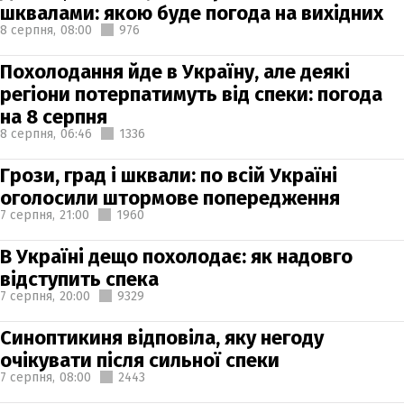
шквалами: якою буде погода на вихідних
8 серпня,
08:00
976
Похолодання йде в Україну, але деякі
регіони потерпатимуть від спеки: погода
на 8 серпня
8 серпня,
06:46
1336
Грози, град і шквали: по всій Україні
оголосили штормове попередження
7 серпня,
21:00
1960
В Україні дещо похолодає: як надовго
відступить спека
7 серпня,
20:00
9329
Синоптикиня відповіла, яку негоду
очікувати після сильної спеки
7 серпня,
08:00
2443