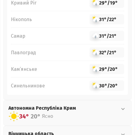
Кривий Ріг
29°
/
19°
Нікополь
31°
/
22°
Самар
31°
/
21°
Павлоград
32°
/
21°
Кам’янське
29°
/
20°
Синельникове
30°
/
20°
Автономна Республіка Крим
34°
20°
Ясно
Вінницька
область