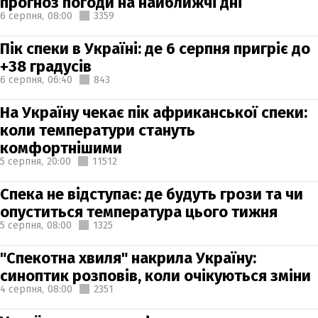
прогноз погоди на найближчі дні
6 серпня,
08:00
3359
Пік спеки в Україні: де 6 серпня пригріє до
+38 градусів
6 серпня,
06:40
843
На Україну чекає пік африканської спеки:
коли температури стануть
комфортнішими
5 серпня,
20:00
11512
Спека не відступає: де будуть грози та чи
опуститься температура цього тижня
5 серпня,
08:00
1325
"Спекотна хвиля" накрила Україну:
синоптик розповів, коли очікуються зміни
4 серпня,
08:00
2351