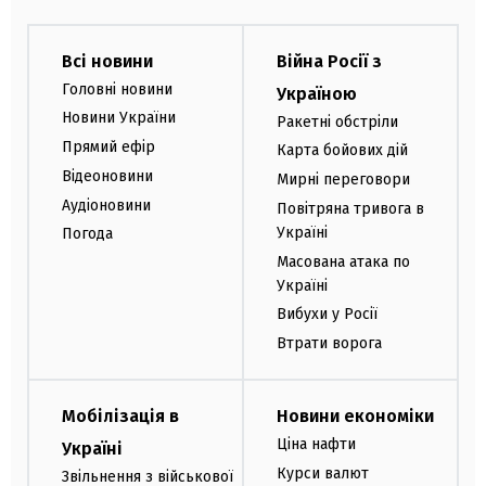
Всі новини
Війна Росії з
Головні новини
Україною
Новини України
Ракетні обстріли
Прямий ефір
Карта бойових дій
Відеоновини
Мирні переговори
Аудіоновини
Повітряна тривога в
Україні
Погода
Масована атака по
Україні
Вибухи у Росії
Втрати ворога
Мобілізація в
Новини економіки
Ціна нафти
Україні
Курси валют
Звільнення з військової