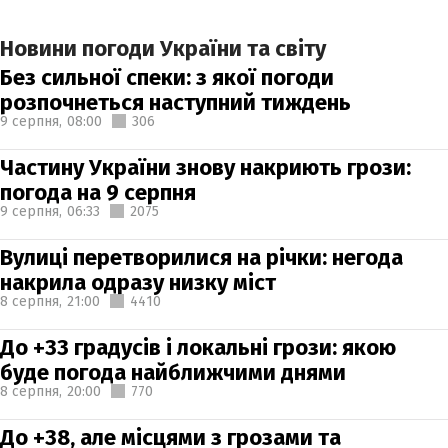
Новини погоди України та світу
Без сильної спеки: з якої погоди
розпочнеться наступний тиждень
9 серпня,
08:00
306
Частину України знову накриють грози:
погода на 9 серпня
9 серпня,
06:33
2075
Вулиці перетворилися на річки: негода
накрила одразу низку міст
8 серпня,
21:00
4410
До +33 градусів і локальні грози: якою
буде погода найближчими днями
8 серпня,
20:00
770
До +38, але місцями з грозами та