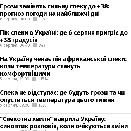
Грози замінять сильну спеку до +38:
прогноз погоди на найближчі дні
6 серпня,
08:00
3361
Пік спеки в Україні: де 6 серпня пригріє до
+38 градусів
6 серпня,
06:40
843
На Україну чекає пік африканської спеки:
коли температури стануть
комфортнішими
5 серпня,
20:00
11514
Спека не відступає: де будуть грози та чи
опуститься температура цього тижня
5 серпня,
08:00
1325
"Спекотна хвиля" накрила Україну:
синоптик розповів, коли очікуються зміни