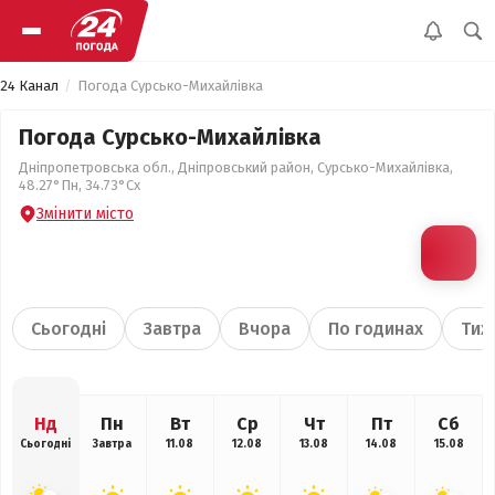
24 Канал
Погода Сурсько-Михайлівка
Погода Сурсько-Михайлівка
Дніпропетровська обл., Дніпровський район, Сурсько-Михайлівка,
48.27°Пн, 34.73°Сх
Змінити місто
Сьогодні
Завтра
Вчора
По годинах
Тиж
Нд
Пн
Вт
Ср
Чт
Пт
Сб
Сьогодні
Завтра
11.08
12.08
13.08
14.08
15.08