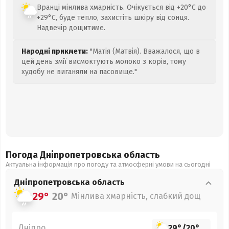
Вранці мінлива хмарність. Очікується від +20°C до
+29°C, буде тепло, захистіть шкіру від сонця.
Надвечір дощитиме.
Народні прикмети:
"Матія (Матвія). Вважалося, що в
цей день змії висмоктують молоко з корів, тому
худобу не виганяли на пасовище."
Погода Дніпропетровська
область
Актуальна інформація про погоду та атмосферні умови на сьогодні
Дніпропетровська
область
29°
20°
Мінлива хмарність, слабкий дощ
Дніпро
29°
/
20°