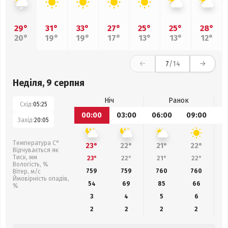
29°
31°
33°
27°
25°
25°
28°
20°
19°
19°
17°
13°
13°
12°
7
/14
Неділя, 9 серпня
Ніч
Ранок
Схід:
05:25
00:00
03:00
06:00
09:00
1
Захід:
20:05
Температура С°
23°
22°
21°
22°
Відчувається як
Тиск, мм
23°
22°
21°
22°
Вологість, %
759
759
760
760
Вітер, м/с
Ймовірність опадів,
54
69
85
66
%
3
4
5
6
2
2
2
2