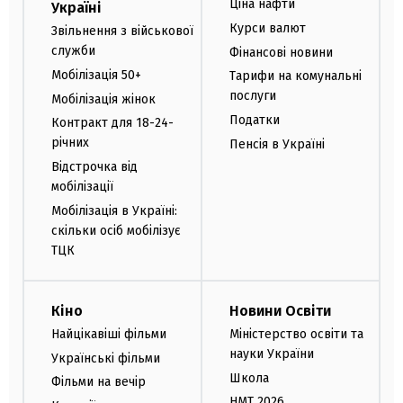
Ціна нафти
Україні
Курси валют
Звільнення з військової
служби
Фінансові новини
Мобілізація 50+
Тарифи на комунальні
послуги
Мобілізація жінок
Податки
Контракт для 18-24-
річних
Пенсія в Україні
Відстрочка від
мобілізації
Мобілізація в Україні:
скільки осіб мобілізує
ТЦК
Кіно
Новини Освіти
Найцікавіші фільми
Міністерство освіти та
науки України
Українські фільми
Школа
Фільми на вечір
НМТ 2026