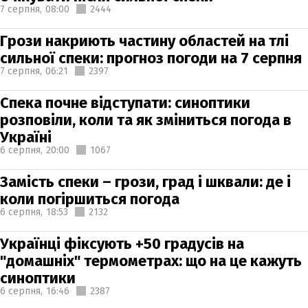
7 серпня,
08:00
2444
Грози накриють частину областей на тлі
сильної спеки: прогноз погоди на 7 серпня
7 серпня,
06:21
2397
Спека почне відступати: синоптики
розповіли, коли та як зміниться погода в
Україні
6 серпня,
20:00
1067
Замість спеки – грози, град і шквали: де і
коли погіршиться погода
6 серпня,
18:53
2132
Українці фіксують +50 градусів на
"домашніх" термометрах: що на це кажуть
синоптики
6 серпня,
16:46
2387