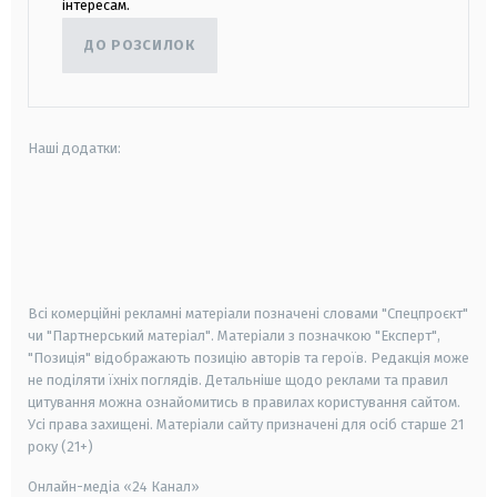
інтересам.
ДО РОЗСИЛОК
Наші додатки:
android
apple
smart tv
samsung smart tv
Всі комерційні рекламні матеріали позначені словами "Спецпроєкт"
чи "Партнерський матеріал". Матеріали з позначкою "Експерт",
"Позиція" відображають позицію авторів та героїв. Редакція може
не поділяти їхніх поглядів. Детальніше щодо реклами та правил
цитування можна ознайомитись в правилах користування сайтом.
Усі права захищені.
Матеріали сайту призначені для осіб старше
21
року (21+)
Онлайн-медіа «24 Канал»