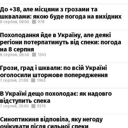
До +38, але місцями з грозами та
шквалами: якою буде погода на вихідних
8 серпня,
08:00
978
Похолодання йде в Україну, але деякі
регіони потерпатимуть від спеки: погода
на 8 серпня
8 серпня,
06:46
1343
Грози, град і шквали: по всій Україні
оголосили штормове попередження
7 серпня,
21:00
1963
В Україні дещо похолодає: як надовго
відступить спека
7 серпня,
20:00
9370
Синоптикиня відповіла, яку негоду
очікувати після сильної спеки