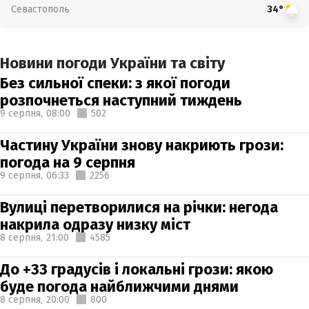
Севастополь
34°
Новини погоди України та світу
Без сильної спеки: з якої погоди
розпочнеться наступний тиждень
9 серпня,
08:00
502
Частину України знову накриють грози:
погода на 9 серпня
9 серпня,
06:33
2256
Вулиці перетворилися на річки: негода
накрила одразу низку міст
8 серпня,
21:00
4585
До +33 градусів і локальні грози: якою
буде погода найближчими днями
8 серпня,
20:00
800