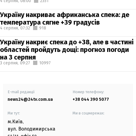
4 серпня,
08:00
2351
Україну накриває африканська спека: де
температура сягне +39 градусів
4 серпня,
07:32
918
Україну накриє спека до +38, але в частині
областей пройдуть дощі: прогноз погоди
на 3 серпня
3 серпня,
09:27
10997
E-mail редакції
Номер телефону:
news24@24tv.com.ua
+38 044 390 5077
Ми тут:
Ми в соцмережах:
м.Київ
,
вул. Володимирська