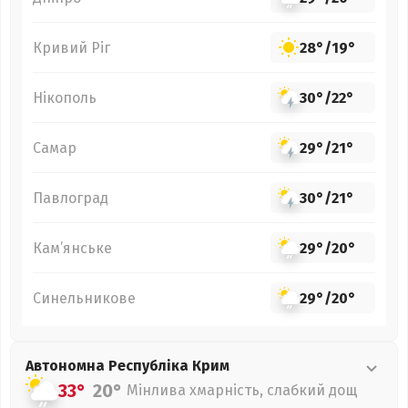
Кривий Ріг
28°
/
19°
Нікополь
30°
/
22°
Самар
29°
/
21°
Павлоград
30°
/
21°
Кам’янське
29°
/
20°
Синельникове
29°
/
20°
Автономна Республіка Крим
33°
20°
Мінлива хмарність, слабкий дощ