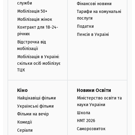
служби
Фінансові новини
Мобілізація 50+
Тарифи на комунальні
послуги
Мобілізація жінок
Податки
Контракт для 18-24-
річних
Пенсія в Україні
Відстрочка від
мобілізації
Мобілізація в Україні:
скільки осіб мобілізує
ТЦК
Кіно
Новини Освіти
Найцікавіші фільми
Міністерство освіти та
науки України
Українські фільми
Школа
Фільми на вечір
НМТ 2026
Комедії
Саморозвиток
Серіали