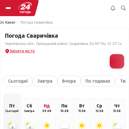
24 Канал
Погода Сваричівка
Погода Сваричівка
Чернігівська обл., Прилуцький район, Сваричівка, 50.96°Пн, 32.33°Сх
Змінити місто
Сьогодні
Завтра
Вчора
По годинах
Тиж
Пт
Сб
Нд
Пн
Вт
Ср
Чт
Сьогодні
Завтра
09.08
10.08
11.08
12.08
13.08