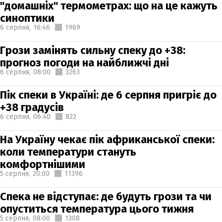
"домашніх" термометрах: що на це кажуть
синоптики
6 серпня,
16:46
1969
Грози замінять сильну спеку до +38:
прогноз погоди на найближчі дні
6 серпня,
08:00
3263
Пік спеки в Україні: де 6 серпня пригріє до
+38 градусів
6 серпня,
06:40
822
На Україну чекає пік африканської спеки:
коли температури стануть
комфортнішими
5 серпня,
20:00
11396
Спека не відступає: де будуть грози та чи
опуститься температура цього тижня
5 серпня,
08:00
1308