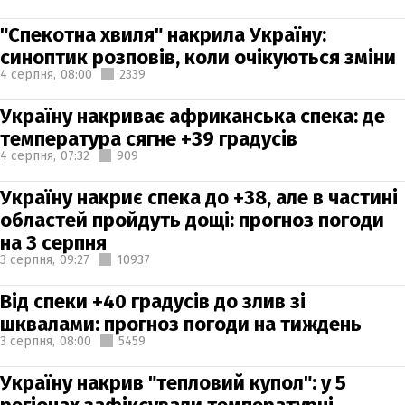
"Спекотна хвиля" накрила Україну:
синоптик розповів, коли очікуються зміни
4 серпня,
08:00
2339
Україну накриває африканська спека: де
температура сягне +39 градусів
4 серпня,
07:32
909
Україну накриє спека до +38, але в частині
областей пройдуть дощі: прогноз погоди
на 3 серпня
3 серпня,
09:27
10937
Від спеки +40 градусів до злив зі
шквалами: прогноз погоди на тиждень
3 серпня,
08:00
5459
Україну накрив "тепловий купол": у 5