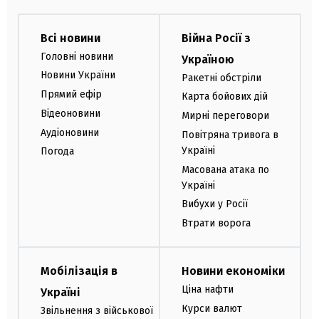
Всі новини
Війна Росії з
Головні новини
Україною
Новини України
Ракетні обстріли
Прямий ефір
Карта бойових дій
Відеоновини
Мирні переговори
Аудіоновини
Повітряна тривога в
Україні
Погода
Масована атака по
Україні
Вибухи у Росії
Втрати ворога
Мобілізація в
Новини економіки
Ціна нафти
Україні
Курси валют
Звільнення з військової