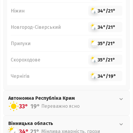
Ніжин
34°
/
21°
Новгород-Сіверський
34°
/
21°
Прилуки
35°
/
21°
Скороходове
35°
/
21°
Чернігів
34°
/
19°
Автономна Республіка Крим
33°
19°
Переважно ясно
Вінницька
область
34°
21°
Мінлива хмарність, грози