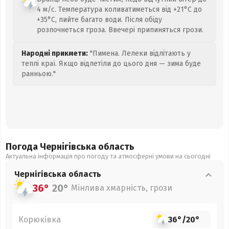
4 м/с. Температура коливатиметься від +21°C до
+35°C, пийте багато води. Після обіду
розпочнеться гроза. Ввечері припиняться грози.
Народні прикмети:
"Пимена. Лелеки відлітають у
теплі краї. Якщо відлетіли до цього дня — зима буде
ранньою."
Погода Чернігівська
область
Актуальна інформація про погоду та атмосферні умови на сьогодні
Чернігівська
область
36°
20°
Мінлива хмарність, грози
Корюківка
36°
/
20°