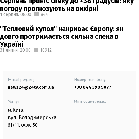
Серпень приніс спеку до +38 градусів: яку
погоду прогнозують на вихідні
1 серпня,
08:00
844
"Тепловий купол" накриває Європу: як
довго протримається сильна спека в
Україні
31 липня,
20:00
10912
E-mail редакції
Номер телефону:
news24@24tv.com.ua
+38 044 390 5077
Ми тут:
Ми в соцмережах:
м.Київ
,
вул. Володимирська
офіс
61/11,
50