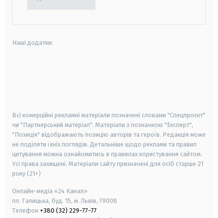
Наші додатки:
android
apple
smart tv
samsung smart tv
Всі комерційні рекламні матеріали позначені словами "Спецпроєкт"
чи "Партнерський матеріал". Матеріали з позначкою "Експерт",
"Позиція" відображають позицію авторів та героїв. Редакція може
не поділяти їхніх поглядів. Детальніше щодо реклами та правил
цитування можна ознайомитись в правилах користування сайтом.
Усі права захищені.
Матеріали сайту призначені для осіб старше
21
року (21+)
Онлайн-медіа «24 Канал»
пл. Галицька, буд. 15, м. Львів, 79008
Телефон
+380 (32) 229-77-77