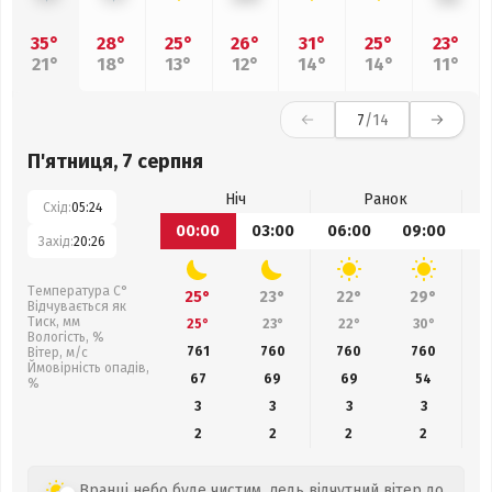
35°
28°
25°
26°
31°
25°
23°
21°
18°
13°
12°
14°
14°
11°
7
/14
П'ятниця, 7 серпня
Ніч
Ранок
Схід:
05:24
00:00
03:00
06:00
09:00
1
Захід:
20:26
Температура С°
25°
23°
22°
29°
Відчувається як
Тиск, мм
25°
23°
22°
30°
Вологість, %
761
760
760
760
Вітер, м/с
Ймовірність опадів,
67
69
69
54
%
3
3
3
3
2
2
2
2
Вранці небо буде чистим, ледь відчутний вітер до