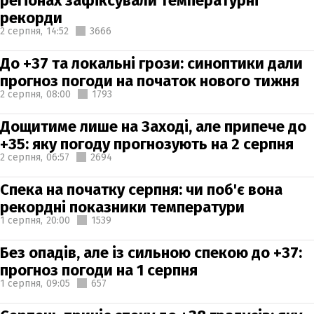
регіонах зафіксували температурні
рекорди
2 серпня,
14:52
3666
До +37 та локальні грози: синоптики дали
прогноз погоди на початок нового тижня
2 серпня,
08:00
1793
Дощитиме лише на Заході, але припече до
+35: яку погоду прогнозують на 2 серпня
2 серпня,
06:57
2694
Спека на початку серпня: чи поб'є вона
рекордні показники температури
1 серпня,
20:00
1539
Без опадів, але із сильною спекою до +37:
прогноз погоди на 1 серпня
1 серпня,
09:05
657