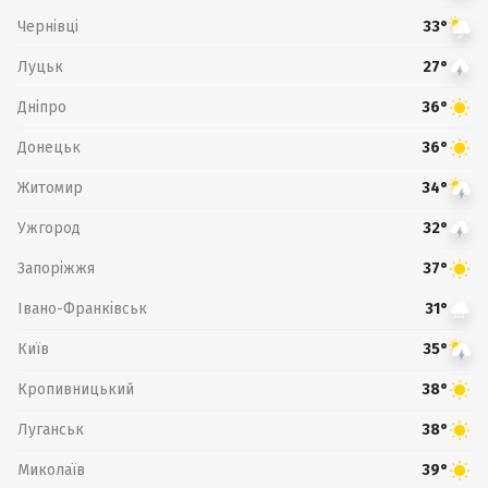
Чернівці
33°
Луцьк
27°
Дніпро
36°
Донецьк
36°
Житомир
34°
Ужгород
32°
Запоріжжя
37°
Івано-Франківськ
31°
Київ
35°
Кропивницький
38°
Луганськ
38°
Миколаїв
39°