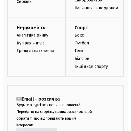
Саморозвиток
Серіали
Навчання за кордоном
Нерухомість
Спорт
Аналітика ринку
Бокс
Купівля житла
Футбол
Тренди і натхнення
Теніс
Біатлон
Інші види спорту
Email - розсилка
Будьте в курсі всіх новин і оновлень!
Перейдіть на сторінку наших розсилок, щоб
обрати ті, що відповідають вашим
інтересам.