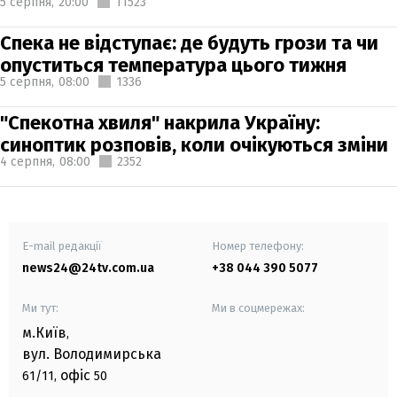
5 серпня,
20:00
11523
Спека не відступає: де будуть грози та чи
опуститься температура цього тижня
5 серпня,
08:00
1336
"Спекотна хвиля" накрила Україну:
синоптик розповів, коли очікуються зміни
4 серпня,
08:00
2352
E-mail редакції
Номер телефону:
news24@24tv.com.ua
+38 044 390 5077
Ми тут:
Ми в соцмережах:
м.Київ
,
вул. Володимирська
офіс
61/11,
50