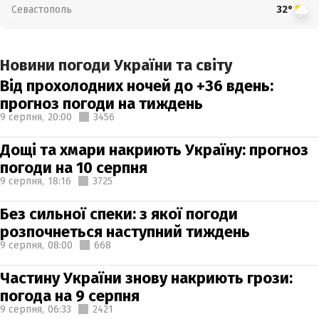
Севастополь
32°
Новини погоди України та світу
Від прохолодних ночей до +36 вдень:
прогноз погоди на тиждень
9 серпня,
20:00
3456
Дощі та хмари накриють Україну: прогноз
погоди на 10 серпня
9 серпня,
18:16
3725
Без сильної спеки: з якої погоди
розпочнеться наступний тиждень
9 серпня,
08:00
668
Частину України знову накриють грози:
погода на 9 серпня
9 серпня,
06:33
2421