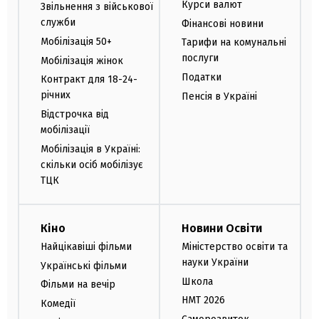
Курси валют
Звільнення з військової
служби
Фінансові новини
Мобілізація 50+
Тарифи на комунальні
послуги
Мобілізація жінок
Податки
Контракт для 18-24-
річних
Пенсія в Україні
Відстрочка від
мобілізації
Мобілізація в Україні:
скільки осіб мобілізує
ТЦК
Кіно
Новини Освіти
Найцікавіші фільми
Міністерство освіти та
науки України
Українські фільми
Школа
Фільми на вечір
НМТ 2026
Комедії