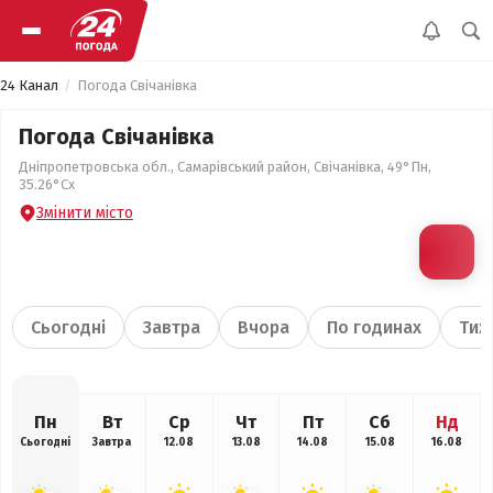
24 Канал
Погода Свічанівка
Погода Свічанівка
Дніпропетровська обл., Самарівський район, Свічанівка, 49°Пн,
35.26°Сх
Змінити місто
Сьогодні
Завтра
Вчора
По годинах
Тиж
Пн
Вт
Ср
Чт
Пт
Сб
Нд
Сьогодні
Завтра
12.08
13.08
14.08
15.08
16.08