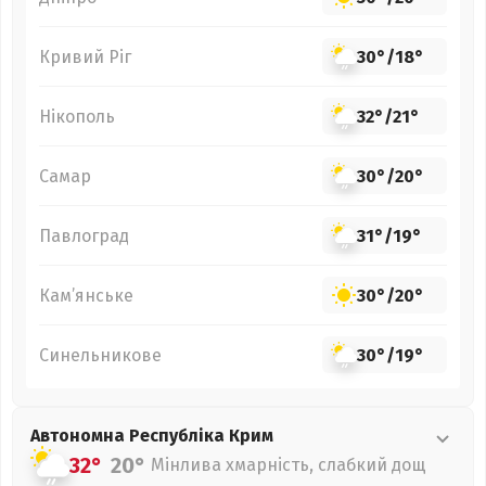
Кривий Ріг
30°
/
18°
Нікополь
32°
/
21°
Самар
30°
/
20°
Павлоград
31°
/
19°
Кам’янське
30°
/
20°
Синельникове
30°
/
19°
Автономна Республіка Крим
32°
20°
Мінлива хмарність, слабкий дощ