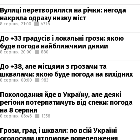
Вулиці перетворилися на річки: негода
накрила одразу низку міст
8 серпня,
21:00
4776
До +33 градусів і локальні грози: якою
буде погода найближчими днями
8 серпня,
20:00
880
До +38, але місцями з грозами та
шквалами: якою буде погода на вихідних
8 серпня,
08:00
983
Похолодання йде в Україну, але деякі
регіони потерпатимуть від спеки: погода
на 8 серпня
8 серпня,
06:46
1358
Грози, град і шквали: по всій Україні
оголосили штормове попередження