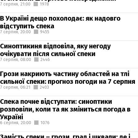
7 серпня,
21:00
1978
В Україні дещо похолодає: як надовго
відступить спека
7 серпня,
20:00
9455
Синоптикиня відповіла, яку негоду
очікувати після сильної спеки
7 серпня,
08:00
2446
Грози накриють частину областей на тлі
сильної спеки: прогноз погоди на 7 серпня
7 серпня,
06:21
2403
Спека почне відступати: синоптики
розповіли, коли та як зміниться погода в
Україні
6 серпня,
20:00
1076
Замість спеки – грози, град і шквали: де і