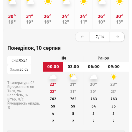
30°
31°
26°
24°
24°
26°
30°
19°
19°
16°
12°
11°
10°
13°
7
/14
Понеділок, 10 серпня
Ніч
Ранок
Схід:
05:24
00:00
03:00
06:00
09:00
1
Захід:
20:05
Температура С°
22°
21°
20°
23°
Відчувається як
Тиск, мм
22°
21°
20°
23°
Вологість, %
762
763
763
763
Вітер, м/с
Ймовірність опадів,
59
59
64
56
%
4
5
5
5
2
2
2
2