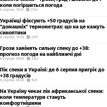
коли погіршиться погода
6 серпня,
18:53
2134
Українці фіксують +50 градусів на
"домашніх" термометрах: що на це кажуть
синоптики
6 серпня,
16:46
2391
Грози замінять сильну спеку до +38:
прогноз погоди на найближчі дні
6 серпня,
08:00
3363
Пік спеки в Україні: де 6 серпня пригріє до
+38 градусів
6 серпня,
06:40
849
На Україну чекає пік африканської спеки:
коли температури стануть
комфортнішими