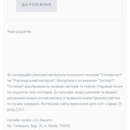
ДО РОЗСИЛОК
Наші додатки:
android
apple
smart tv
samsung smart tv
Всі комерційні рекламні матеріали позначені словами "Спецпроєкт"
чи "Партнерський матеріал". Матеріали з позначкою "Експерт",
"Позиція" відображають позицію авторів та героїв. Редакція може
не поділяти їхніх поглядів. Детальніше щодо реклами та правил
цитування можна ознайомитись в правилах користування сайтом.
Усі права захищені.
Матеріали сайту призначені для осіб старше
21
року (21+)
Онлайн-медіа «24 Канал»
пл. Галицька, буд. 15, м. Львів, 79008