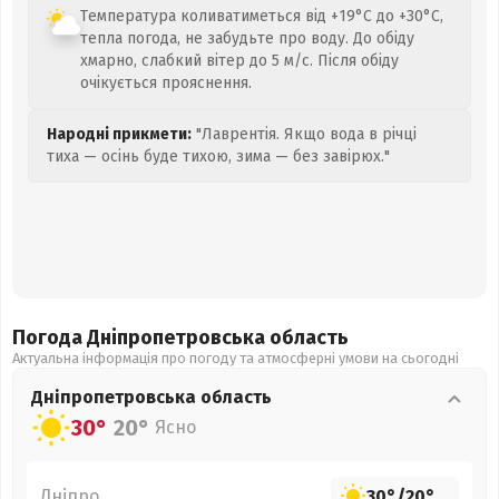
Температура коливатиметься від +19°C до +30°C,
тепла погода, не забудьте про воду. До обіду
хмарно, слабкий вітер до 5 м/с. Після обіду
очікується прояснення.
Народні прикмети:
"Лаврентія. Якщо вода в річці
тиха — осінь буде тихою, зима — без завірюх."
Погода Дніпропетровська
область
Актуальна інформація про погоду та атмосферні умови на сьогодні
Дніпропетровська
область
30°
20°
Ясно
Дніпро
30°
/
20°