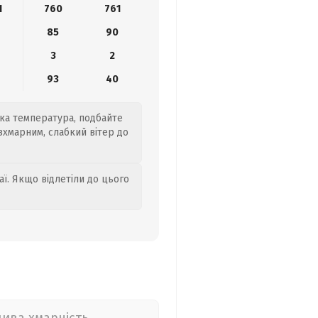
1
760
761
9
85
90
3
2
93
40
ока температура, подбайте
зхмарним, слабкий вітер до
аї. Якщо відлетіли до цього