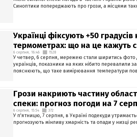
Синоптики попереджають про грози, а місцями тако
Українці фіксують +50 градусів
термометрах: що на це кажуть 
6 серпня,
16:46
1528
У четвер, 6 серпня, мережею стали ширитись фото
українців, показники на яких нібито перевалили за
пояснюють, що таке вимірювання температури пов
Грози накриють частину областе
спеки: прогноз погоди на 7 сер
6 серпня,
15:54
372
У п'ятницю, 7 серпня, в Україні подекуди утримаєт
прогнозують мінливу хмарність та опади у низці рег