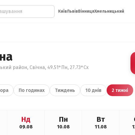
Київ
Львів
Вінниця
Хмельницький
чна
кий район, Свічна, 49.51°Пн, 27.73°Сх
ора
По годинах
Тиждень
10 днів
2 тижні
Нд
Пн
Вт
09.08
10.08
11.08
1