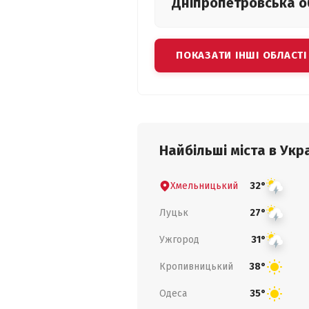
Дніпропетровська
о
ПОКАЗАТИ ІНШІ ОБЛАСТІ
Найбільші міста в Укра
Хмельницький
32°
Луцьк
27°
Ужгород
31°
Кропивницький
38°
Одеса
35°