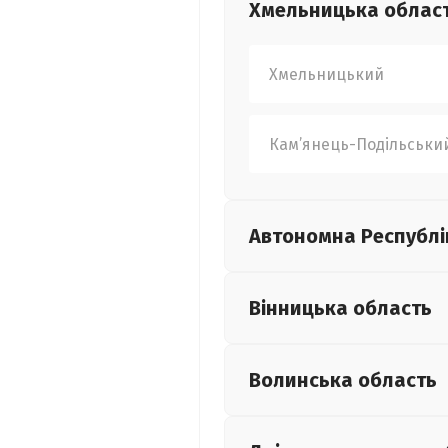
Хмельницька
облас
Хмельницький
Кам’янець-Подільськи
Автономна Республі
Вінницька
область
Волинська
область