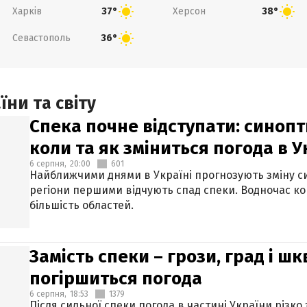
Харків
Херсон
37°
38°
Севастополь
36°
ни та світу
Спека почне відступати: синопт
коли та як зміниться погода в У
6 серпня,
20:00
601
Найближчими днями в Україні прогнозують зміну син
регіони першими відчують спад спеки. Водночас к
більшість областей.
Замість спеки – грози, град і шк
погіршиться погода
6 серпня,
18:53
1379
Після сильної спеки погода в частині України різко