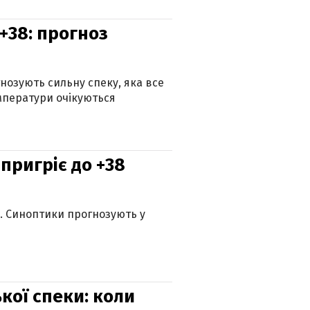
+38: прогноз
гнозують сильну спеку, яка все
мператури очікуються
 пригріє до +38
ю. Синоптики прогнозують у
кої спеки: коли