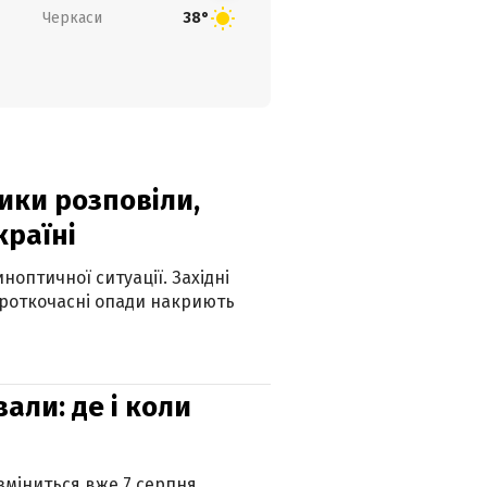
Черкаси
38°
ики розповіли,
країні
оптичної ситуації. Західні
ороткочасні опади накриють
вали: де і коли
 зміниться вже 7 серпня.