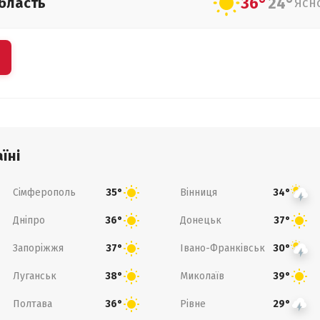
36°
24°
бласть
Ясн
їні
Сімферополь
Вінниця
35°
34°
Дніпро
Донецьк
36°
37°
Запоріжжя
Івано-Франківськ
37°
30°
Луганськ
Миколаїв
38°
39°
Полтава
Рівне
36°
29°