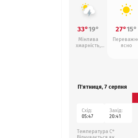
33°
19°
27°
15°
Мінлива
Переважн
хмарність,
ясно
грози
П'ятниця, 7 серпня
Схід:
Захід:
05:47
20:41
Температура С°
Відчувається як