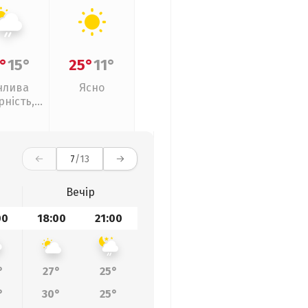
°
15°
25°
11°
нлива
Ясно
рність,
кий дощ
7
/13
Вечір
00
18:00
21:00
°
27°
25°
°
30°
25°