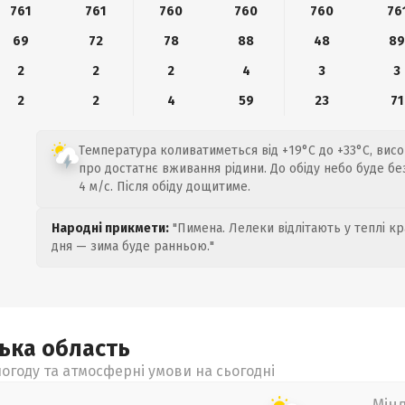
761
761
760
760
760
76
69
72
78
88
48
8
2
2
2
4
3
3
2
2
4
59
23
71
Температура коливатиметься від +19°C до +33°C, вис
про достатнє вживання рідини. До обіду небо буде бе
4 м/с. Після обіду дощитиме.
Народні прикмети:
"Пимена. Лелеки відлітають у теплі кр
дня — зима буде ранньою."
цька
область
огоду та атмосферні умови на сьогодні