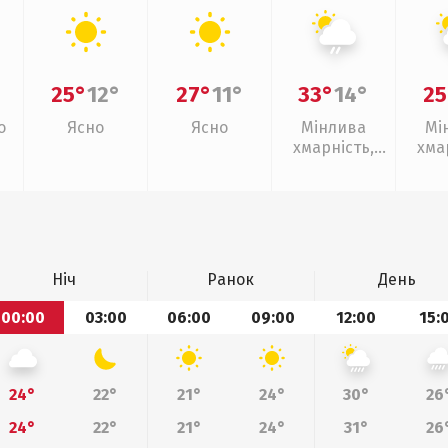
25°
12°
27°
11°
33°
14°
25
о
Ясно
Ясно
Мінлива
Мі
хмарність,
хма
слабкий дощ
слаб
Ніч
Ранок
День
00:00
03:00
06:00
09:00
12:00
15:
24°
22°
21°
24°
30°
26
24°
22°
21°
24°
31°
26