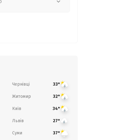
о
Чернівці
33°
Житомир
32°
Київ
34°
Львів
27°
Суми
37°