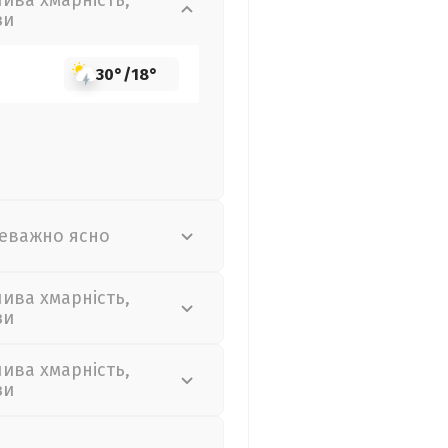
лива хмарність,
зи
30°
/
18°
еважно ясно
лива хмарність,
зи
лива хмарність,
зи