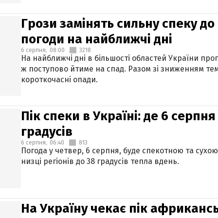
Грози замінять сильну спеку до 
погоди на найближчі дні
6 серпня,
08:00
3218
На найближчі дні в більшості областей України про
ж поступово йтиме на спад. Разом зі зниженням те
короткочасні опади.
Пік спеки в Україні: де 6 серпня
градусів
6 серпня,
06:40
813
Погода у четвер, 6 серпня, буде спекотною та сухо
низці регіонів до 38 градусів тепла вдень.
На Україну чекає пік африкансь