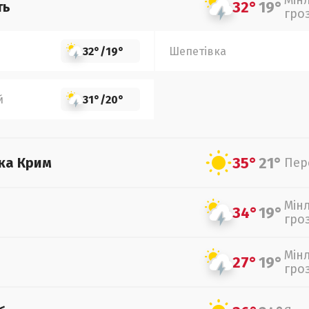
Мін
32°
19°
ть
гро
32°
/
19°
Шепетівка
й
31°
/
20°
35°
21°
ка Крим
Пер
Мін
34°
19°
гро
Мін
27°
19°
гро