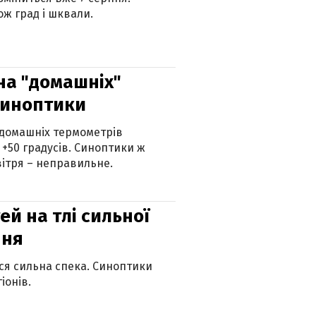
ж град і шквали.
 на "домашніх"
синоптики
 домашніх термометрів
 +50 градусів. Синоптики ж
ітря – неправильне.
й на тлі сильної
пня
ься сильна спека. Синоптики
іонів.