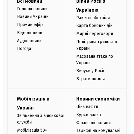
Всі новини
Війна Росії з
Головні новини
Україною
Новини України
Ракетні обстріли
Прямий ефір
Карта бойових дій
Відеоновини
Мирні переговори
Аудіоновини
Повітряна тривога в
Україні
Погода
Масована атака по
Україні
Вибухи у Росії
Втрати ворога
Мобілізація в
Новини економіки
Ціна нафти
Україні
Курси валют
Звільнення з військової
служби
Фінансові новини
Мобілізація 50+
Тарифи на комунальні