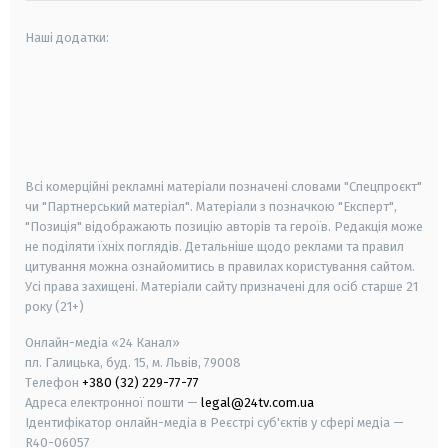
Наші додатки:
android
apple
smart tv
samsung smart tv
Всі комерційні рекламні матеріали позначені словами "Спецпроєкт"
чи "Партнерський матеріал". Матеріали з позначкою "Експерт",
"Позиція" відображають позицію авторів та героїв. Редакція може
не поділяти їхніх поглядів. Детальніше щодо реклами та правил
цитування можна ознайомитись в правилах користування сайтом.
Усі права захищені.
Матеріали сайту призначені для осіб старше
21
року (21+)
Онлайн-медіа «24 Канал»
пл. Галицька, буд. 15, м. Львів, 79008
Телефон
+380 (32) 229-77-77
Адреса електронної пошти —
legal@24tv.com.ua
Ідентифікатор онлайн-медіа в Реєстрі суб'єктів у сфері медіа —
R40-06057