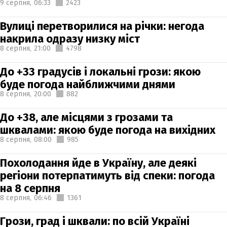
9 серпня,
06:33
2423
Вулиці перетворилися на річки: негода
накрила одразу низку міст
8 серпня,
21:00
4798
До +33 градусів і локальні грози: якою
буде погода найближчими днями
8 серпня,
20:00
882
До +38, але місцями з грозами та
шквалами: якою буде погода на вихідних
8 серпня,
08:00
985
Похолодання йде в Україну, але деякі
регіони потерпатимуть від спеки: погода
на 8 серпня
8 серпня,
06:46
1361
Грози, град і шквали: по всій Україні