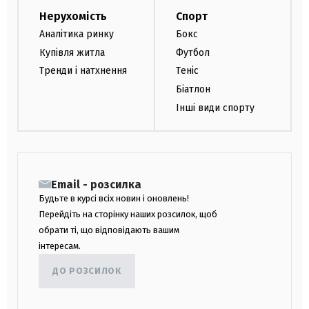
Нерухомість
Спорт
Аналітика ринку
Бокс
Купівля житла
Футбол
Тренди і натхнення
Теніс
Біатлон
Інші види спорту
Email - розсилка
Будьте в курсі всіх новин і оновлень!
Перейдіть на сторінку наших розсилок, щоб
обрати ті, що відповідають вашим
інтересам.
ДО РОЗСИЛОК