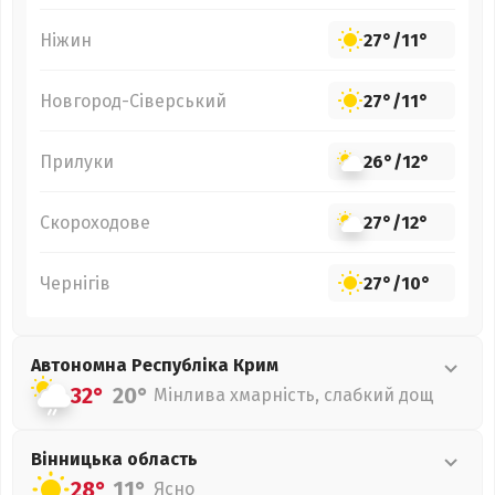
Ніжин
27°
/
11°
Новгород-Сіверський
27°
/
11°
Прилуки
26°
/
12°
Скороходове
27°
/
12°
Чернігів
27°
/
10°
Автономна Республіка Крим
32°
20°
Мінлива хмарність, слабкий дощ
Вінницька
область
28°
11°
Ясно