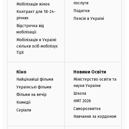
послуги
Мобілізація жінок
Податки
Контракт для 18-24-
річних
Пенсія в Україні
Відстрочка від
мобілізації
Мобілізація в Україні:
скільки осіб мобілізує
ТЦК
Кіно
Новини Освіти
Найцікавіші фільми
Міністерство освіти та
науки України
Українські фільми
Школа
Фільми на вечір
НМТ 2026
Комедії
Саморозвиток
Серіали
Навчання за кордоном