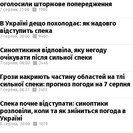
оголосили штормове попередження
7 серпня,
21:00
1980
В Україні дещо похолодає: як надовго
відступить спека
7 серпня,
20:00
9461
Синоптикиня відповіла, яку негоду
очікувати після сильної спеки
7 серпня,
08:00
2446
Грози накриють частину областей на тлі
сильної спеки: прогноз погоди на 7 серпня
7 серпня,
06:21
2403
Спека почне відступати: синоптики
розповіли, коли та як зміниться погода в
Україні
6 серпня,
20:00
1079