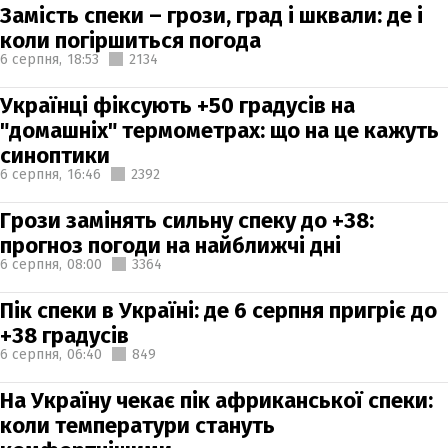
Замість спеки – грози, град і шквали: де і
коли погіршиться погода
6 серпня,
18:53
2134
Українці фіксують +50 градусів на
"домашніх" термометрах: що на це кажуть
синоптики
6 серпня,
16:46
2392
Грози замінять сильну спеку до +38:
прогноз погоди на найближчі дні
6 серпня,
08:00
3364
Пік спеки в Україні: де 6 серпня пригріє до
+38 градусів
6 серпня,
06:40
849
На Україну чекає пік африканської спеки:
коли температури стануть