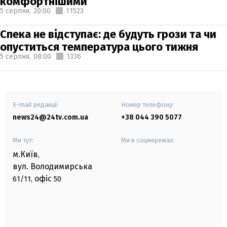
комфортнішими
5 серпня,
20:00
11523
Спека не відступає: де будуть грози та чи
опуститься температура цього тижня
5 серпня,
08:00
1336
E-mail редакції
Номер телефону:
news24@24tv.com.ua
+38 044 390 5077
Ми тут:
Ми в соцмережах:
м.Київ
,
вул. Володимирська
офіс
61/11,
50