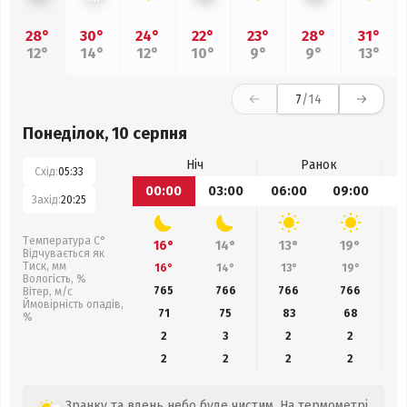
28°
30°
24°
22°
23°
28°
31°
12°
14°
12°
10°
9°
9°
13°
7
/14
Понеділок, 10 серпня
Ніч
Ранок
Схід:
05:33
00:00
03:00
06:00
09:00
1
Захід:
20:25
Температура С°
16°
14°
13°
19°
Відчувається як
Тиск, мм
16°
14°
13°
19°
Вологість, %
765
766
766
766
Вітер, м/с
Ймовірність опадів,
71
75
83
68
%
2
3
2
2
2
2
2
2
Зранку та вдень небо буде чистим. На термометрі