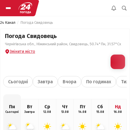
24 Канал
Погода Свидовець
Погода Свидовець
Чернігівська обл., Ніжинський район, Свидовець, 50.74°Пн, 31.57°Сх
Змінити місто
Сьогодні
Завтра
Вчора
По годинах
Тиж
Пн
Вт
Ср
Чт
Пт
Сб
Нд
Сьогодні
Завтра
12.08
13.08
14.08
15.08
16.08