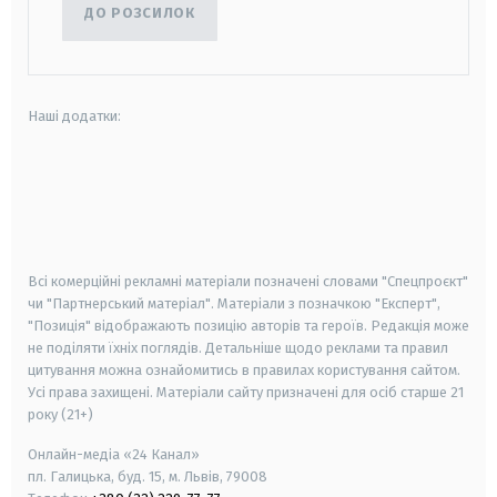
ДО РОЗСИЛОК
Наші додатки:
android
apple
smart tv
samsung smart tv
Всі комерційні рекламні матеріали позначені словами "Спецпроєкт"
чи "Партнерський матеріал". Матеріали з позначкою "Експерт",
"Позиція" відображають позицію авторів та героїв. Редакція може
не поділяти їхніх поглядів. Детальніше щодо реклами та правил
цитування можна ознайомитись в правилах користування сайтом.
Усі права захищені.
Матеріали сайту призначені для осіб старше
21
року (21+)
Онлайн-медіа «24 Канал»
пл. Галицька, буд. 15, м. Львів, 79008