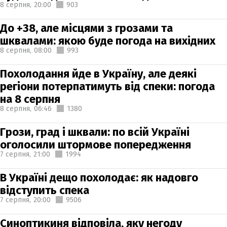
8 серпня,
20:00
903
До +38, але місцями з грозами та
шквалами: якою буде погода на вихідних
8 серпня,
08:00
993
Похолодання йде в Україну, але деякі
регіони потерпатимуть від спеки: погода
на 8 серпня
8 серпня,
06:46
1380
Грози, град і шквали: по всій Україні
оголосили штормове попередження
7 серпня,
21:00
1994
В Україні дещо похолодає: як надовго
відступить спека
7 серпня,
20:00
9506
Синоптикиня відповіла, яку негоду