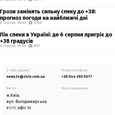
Грози замінять сильну спеку до +38:
прогноз погоди на найближчі дні
6 серпня,
08:00
3368
Пік спеки в Україні: де 6 серпня пригріє до
+38 градусів
6 серпня,
06:40
859
E-mail редакції
Номер телефону:
news24@24tv.com.ua
+38 044 390 5077
Ми тут:
Ми в соцмережах:
м.Київ
,
вул. Володимирська
офіс
61/11,
50