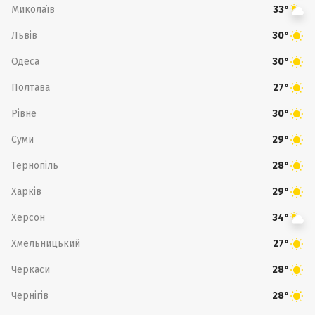
Миколаїв
33°
Львів
30°
Одеса
30°
Полтава
27°
Рівне
30°
Суми
29°
Тернопіль
28°
Харків
29°
Херсон
34°
Хмельницький
27°
Черкаси
28°
Чернігів
28°