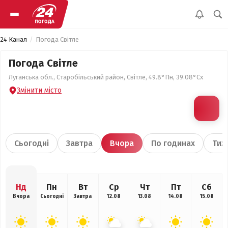
24 Канал
Погода Світле
Погода Світле
Луганська обл., Старобільський район, Світле, 49.8°Пн, 39.08°Сх
Змінити місто
Сьогодні
Завтра
Вчора
По годинах
Тиж
Нд
Пн
Вт
Ср
Чт
Пт
Сб
Вчора
Сьогодні
Завтра
12.08
13.08
14.08
15.08