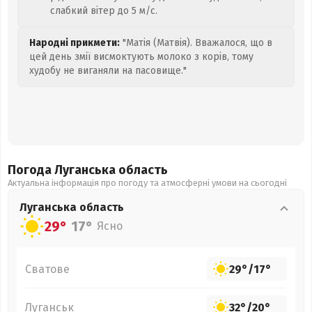
слабкий вітер до 5 м/с.
Народні прикмети:
"Матія (Матвія). Вважалося, що в
цей день змії висмоктують молоко з корів, тому
худобу не виганяли на пасовище."
Погода Луганська
область
Актуальна інформація про погоду та атмосферні умови на сьогодні
Луганська
область
29°
17°
Ясно
Сватове
29°
/
17°
Луганськ
32°
/
20°