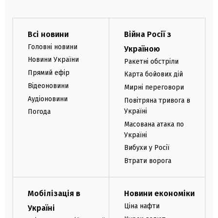
Всі новини
Війна Росії з
Головні новини
Україною
Новини України
Ракетні обстріли
Прямий ефір
Карта бойових дій
Відеоновини
Мирні переговори
Аудіоновини
Повітряна тривога в
Україні
Погода
Масована атака по
Україні
Вибухи у Росії
Втрати ворога
Мобілізація в
Новини економіки
Ціна нафти
Україні