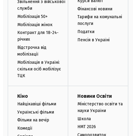
Курси валют
Звільнення з військової
служби
Фінансові новини
Мобілізація 50+
Тарифи на комунальні
послуги
Мобілізація жінок
Податки
Контракт для 18-24-
річних
Пенсія в Україні
Відстрочка від
мобілізації
Мобілізація в Україні:
скільки осіб мобілізує
ТЦК
Кіно
Новини Освіти
Найцікавіші фільми
Міністерство освіти та
науки України
Українські фільми
Школа
Фільми на вечір
НМТ 2026
Комедії
Саморозвиток