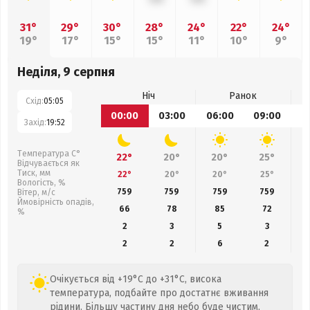
31°
29°
30°
28°
24°
22°
24°
19°
17°
15°
15°
11°
10°
9°
Неділя, 9 серпня
Ніч
Ранок
Схід:
05:05
00:00
03:00
06:00
09:00
1
Захід:
19:52
Температура С°
22°
20°
20°
25°
Відчувається як
Тиск, мм
22°
20°
20°
25°
Вологість, %
759
759
759
759
Вітер, м/с
Ймовірність опадів,
66
78
85
72
%
2
3
5
3
2
2
6
2
Очікується від +19°C до +31°C, висока
температура, подбайте про достатнє вживання
рідини. Більшу частину дня небо буде чистим,