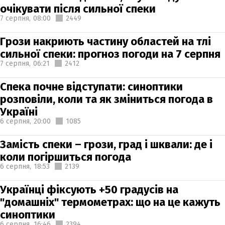
очікувати після сильної спеки
7 серпня,
08:00
2449
Грози накриють частину областей на тлі
сильної спеки: прогноз погоди на 7 серпня
7 серпня,
06:21
2412
Спека почне відступати: синоптики
розповіли, коли та як зміниться погода в
Україні
6 серпня,
20:00
1085
Замість спеки – грози, град і шквали: де і
коли погіршиться погода
6 серпня,
18:53
2139
Українці фіксують +50 градусів на
"домашніх" термометрах: що на це кажуть
синоптики
6 серпня,
16:46
2394