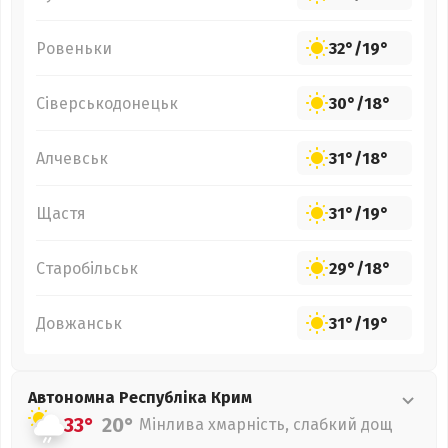
Ровеньки
32°
/
19°
Сіверськодонецьк
30°
/
18°
Алчевськ
31°
/
18°
Щастя
31°
/
19°
Старобільськ
29°
/
18°
Довжанськ
31°
/
19°
Автономна Республіка Крим
33°
20°
Мінлива хмарність, слабкий дощ