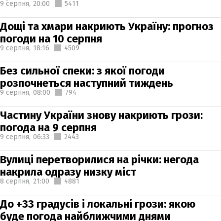
9 серпня,
20:00
5411
Дощі та хмари накриють Україну: прогноз
погоди на 10 серпня
9 серпня,
18:16
4509
Без сильної спеки: з якої погоди
розпочнеться наступний тиждень
9 серпня,
08:00
794
Частину України знову накриють грози:
погода на 9 серпня
9 серпня,
06:33
2443
Вулиці перетворилися на річки: негода
накрила одразу низку міст
8 серпня,
21:00
4881
До +33 градусів і локальні грози: якою
буде погода найближчими днями