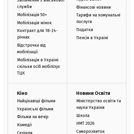
Звільнення з військової
служби
Фінансові новини
Мобілізація 50+
Тарифи на комунальні
послуги
Мобілізація жінок
Податки
Контракт для 18-24-
річних
Пенсія в Україні
Відстрочка від
мобілізації
Мобілізація в Україні:
скільки осіб мобілізує
ТЦК
Кіно
Новини Освіти
Найцікавіші фільми
Міністерство освіти та
науки України
Українські фільми
Школа
Фільми на вечір
НМТ 2026
Комедії
Саморозвиток
Серіали