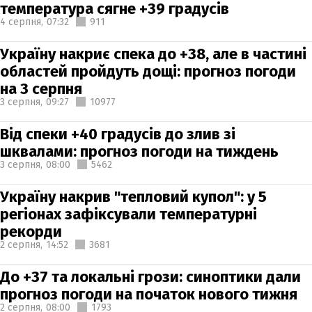
температура сягне +39 градусів
4 серпня,
07:32
911
Україну накриє спека до +38, але в частині
областей пройдуть дощі: прогноз погоди
на 3 серпня
3 серпня,
09:27
10977
Від спеки +40 градусів до злив зі
шквалами: прогноз погоди на тиждень
3 серпня,
08:00
5462
Україну накрив "тепловий купол": у 5
регіонах зафіксували температурні
рекорди
2 серпня,
14:52
3681
До +37 та локальні грози: синоптики дали
прогноз погоди на початок нового тижня
2 серпня,
08:00
1793