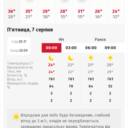
36°
35°
29°
28°
31°
26°
24°
20°
21°
18°
15°
15°
16°
12°
П'ятниця, 7 серпня
Ніч
Ранок
Схід:
05:17
00:00
03:00
06:00
09:00
1
Захід:
20:09
Температура С°
24°
22°
21°
28°
Відчувається як
Тиск, мм
24°
22°
21°
29°
Вологість, %
761
761
761
761
Вітер, м/с
Ймовірність опадів,
64
70
64
52
%
3
2
2
2
2
2
2
2
Впродовж дня небо буде безхмарним, слабкий
вітер до 3 м/с, опадів не передбачається,
залишаємо парасольку вдома. Температура від