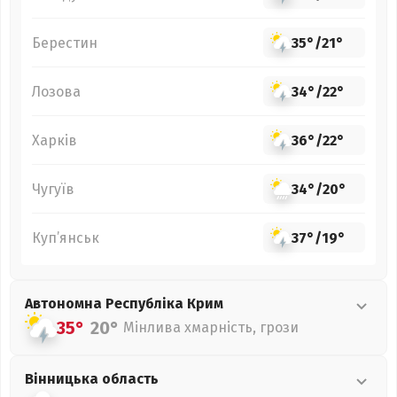
Берестин
35°
/
21°
Лозова
34°
/
22°
Харків
36°
/
22°
Чугуїв
34°
/
20°
Куп’янськ
37°
/
19°
Автономна Республіка Крим
35°
20°
Мінлива хмарність, грози
Вінницька
область