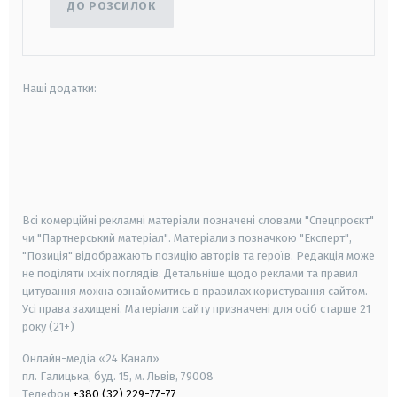
ДО РОЗСИЛОК
Наші додатки:
android
apple
smart tv
samsung smart tv
Всі комерційні рекламні матеріали позначені словами "Спецпроєкт"
чи "Партнерський матеріал". Матеріали з позначкою "Експерт",
"Позиція" відображають позицію авторів та героїв. Редакція може
не поділяти їхніх поглядів. Детальніше щодо реклами та правил
цитування можна ознайомитись в правилах користування сайтом.
Усі права захищені.
Матеріали сайту призначені для осіб старше
21
року (21+)
Онлайн-медіа «24 Канал»
пл. Галицька, буд. 15, м. Львів, 79008
Телефон
+380 (32) 229-77-77