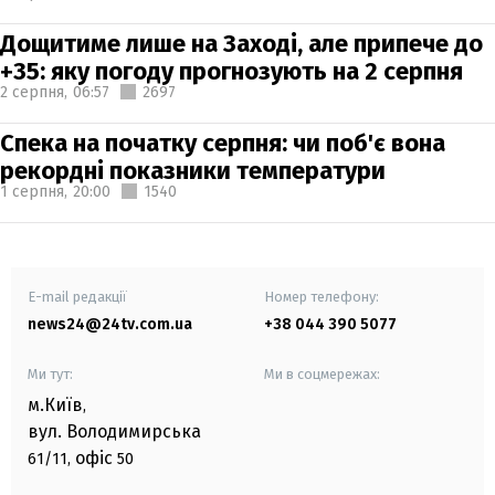
Дощитиме лише на Заході, але припече до
+35: яку погоду прогнозують на 2 серпня
2 серпня,
06:57
2697
Спека на початку серпня: чи поб'є вона
рекордні показники температури
1 серпня,
20:00
1540
E-mail редакції
Номер телефону:
news24@24tv.com.ua
+38 044 390 5077
Ми тут:
Ми в соцмережах:
м.Київ
,
вул. Володимирська
офіс
61/11,
50