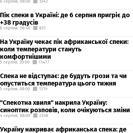
6 серпня,
08:00
3342
Пік спеки в Україні: де 6 серпня пригріє до
+38 градусів
6 серпня,
06:40
831
На Україну чекає пік африканської спеки:
коли температури стануть
комфортнішими
5 серпня,
20:00
11477
Спека не відступає: де будуть грози та чи
опуститься температура цього тижня
5 серпня,
08:00
1319
"Спекотна хвиля" накрила Україну:
синоптик розповів, коли очікуються зміни
4 серпня,
08:00
2348
Україну накриває африканська спека: де