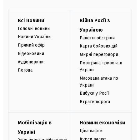
Всі новини
Війна Росії з
Головні новини
Україною
Новини України
Ракетні обстріли
Прямий ефір
Карта бойових дій
Відеоновини
Мирні переговори
Аудіоновини
Повітряна тривога в
Україні
Погода
Масована атака по
Україні
Вибухи у Росії
Втрати ворога
Мобілізація в
Новини економіки
Ціна нафти
Україні
Курси валют