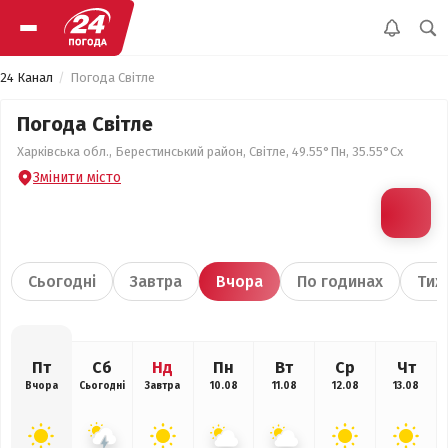
24 Канал
Погода Світле
Погода Світле
Харківська обл., Берестинський район, Світле, 49.55°Пн, 35.55°Сх
Змінити місто
Сьогодні
Завтра
Вчора
По годинах
Тиж
Пт
Сб
Нд
Пн
Вт
Ср
Чт
Вчора
Сьогодні
Завтра
10.08
11.08
12.08
13.08