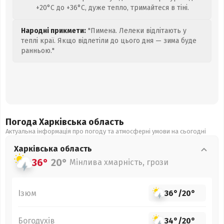
+20°C до +36°C, дуже тепло, тримайтеся в тіні.
Народні прикмети:
"Пимена. Лелеки відлітають у
теплі краї. Якщо відлетіли до цього дня — зима буде
ранньою."
Погода Харківська
область
Актуальна інформація про погоду та атмосферні умови на сьогодні
Харківська
область
36°
20°
Мінлива хмарність, грози
Ізюм
36°
/
20°
Богодухів
34°
/
20°