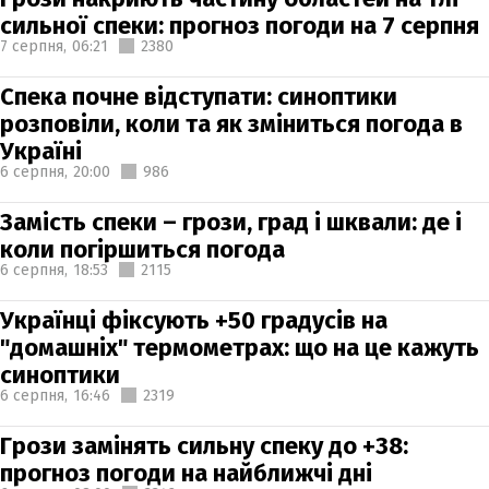
сильної спеки: прогноз погоди на 7 серпня
7 серпня,
06:21
2380
Спека почне відступати: синоптики
розповіли, коли та як зміниться погода в
Україні
6 серпня,
20:00
986
Замість спеки – грози, град і шквали: де і
коли погіршиться погода
6 серпня,
18:53
2115
Українці фіксують +50 градусів на
"домашніх" термометрах: що на це кажуть
синоптики
6 серпня,
16:46
2319
Грози замінять сильну спеку до +38:
прогноз погоди на найближчі дні