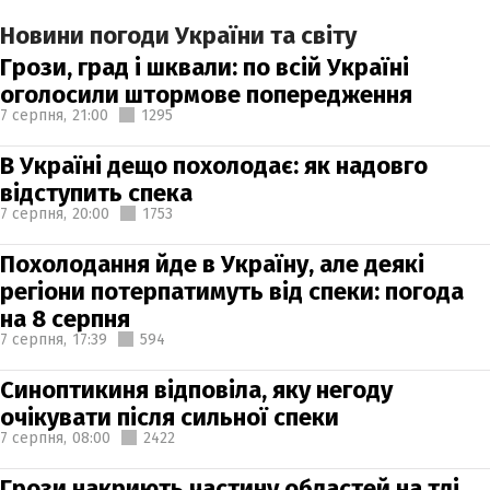
Новини погоди України та світу
Грози, град і шквали: по всій Україні
оголосили штормове попередження
7 серпня,
21:00
1295
В Україні дещо похолодає: як надовго
відступить спека
7 серпня,
20:00
1753
Похолодання йде в Україну, але деякі
регіони потерпатимуть від спеки: погода
на 8 серпня
7 серпня,
17:39
594
Синоптикиня відповіла, яку негоду
очікувати після сильної спеки
7 серпня,
08:00
2422
Грози накриють частину областей на тлі