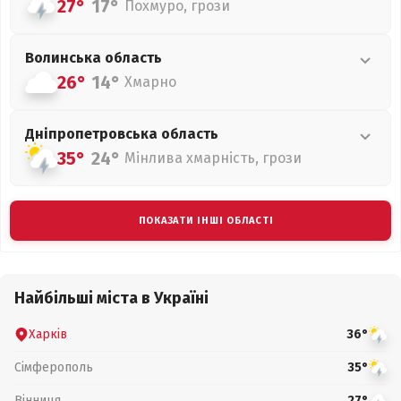
27°
17°
Похмуро, грози
Волинська
область
26°
14°
Хмарно
Дніпропетровська
область
35°
24°
Мінлива хмарність, грози
ПОКАЗАТИ ІНШІ ОБЛАСТІ
Найбільші міста в Україні
Харків
36°
Сімферополь
35°
Вінниця
27°