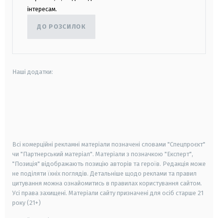
інтересам.
ДО РОЗСИЛОК
Наші додатки:
android
apple
smart tv
samsung smart tv
Всі комерційні рекламні матеріали позначені словами "Спецпроєкт"
чи "Партнерський матеріал". Матеріали з позначкою "Експерт",
"Позиція" відображають позицію авторів та героїв. Редакція може
не поділяти їхніх поглядів. Детальніше щодо реклами та правил
цитування можна ознайомитись в правилах користування сайтом.
Усі права захищені.
Матеріали сайту призначені для осіб старше
21
року (21+)