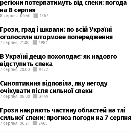
регіони потерпатимуть від спеки: погода
на 8 серпня
8 серпня,
06:46
1367
Грози, град і шквали: по всій Україні
оголосили штормове попередження
7 серпня,
21:00
1981
В Україні дещо похолодає: як надовго
відступить спека
7 серпня,
20:00
9472
Синоптикиня відповіла, яку негоду
очікувати після сильної спеки
7 серпня,
08:00
2449
Грози накриють частину областей на тлі
сильної спеки: прогноз погоди на 7 серпня
7 серпня,
06:21
2405