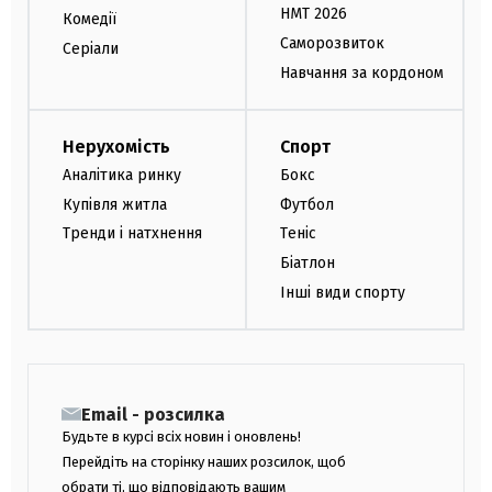
НМТ 2026
Комедії
Саморозвиток
Серіали
Навчання за кордоном
Нерухомість
Спорт
Аналітика ринку
Бокс
Купівля житла
Футбол
Тренди і натхнення
Теніс
Біатлон
Інші види спорту
Email - розсилка
Будьте в курсі всіх новин і оновлень!
Перейдіть на сторінку наших розсилок, щоб
обрати ті, що відповідають вашим