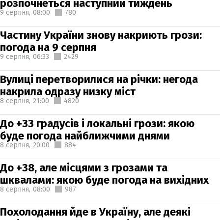
розпочнеться наступний тиждень
9 серпня,
08:00
780
Частину України знову накриють грози:
погода на 9 серпня
9 серпня,
06:33
2429
Вулиці перетворилися на річки: негода
накрила одразу низку міст
8 серпня,
21:00
4820
До +33 градусів і локальні грози: якою
буде погода найближчими днями
8 серпня,
20:00
884
До +38, але місцями з грозами та
шквалами: якою буде погода на вихідних
8 серпня,
08:00
987
Похолодання йде в Україну, але деякі