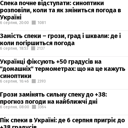
Спека почне відступати: синоптики
розповіли, коли та як зміниться погода в
Україні
6 серпня,
20:00
1081
Замість спеки – грози, град і шквали: де і
коли погіршиться погода
6 серпня,
18:53
2137
Українці фіксують +50 градусів на
"домашніх" термометрах: що на це кажуть
синоптики
6 серпня,
16:46
2393
Грози замінять сильну спеку до +38:
прогноз погоди на найближчі дні
6 серпня,
08:00
3364
Пік спеки в Україні: де 6 серпня пригріє до
+38 градусів