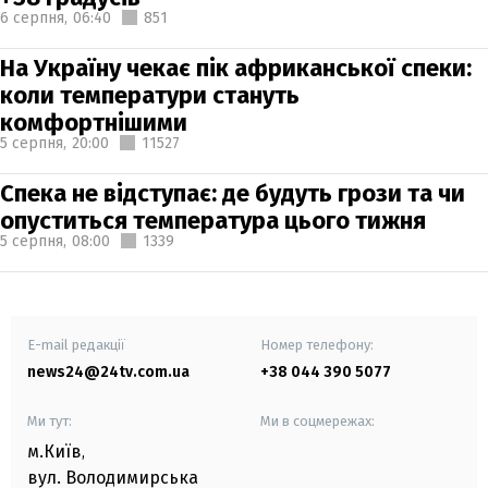
6 серпня,
06:40
851
На Україну чекає пік африканської спеки:
коли температури стануть
комфортнішими
5 серпня,
20:00
11527
Спека не відступає: де будуть грози та чи
опуститься температура цього тижня
5 серпня,
08:00
1339
E-mail редакції
Номер телефону:
news24@24tv.com.ua
+38 044 390 5077
Ми тут:
Ми в соцмережах:
м.Київ
,
вул. Володимирська