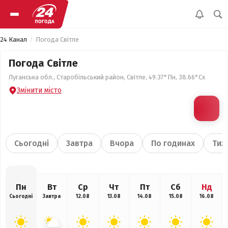
24 Канал
Погода Світле
Погода Світле
Луганська обл., Старобільський район, Світле, 49.37°Пн, 38.66°Сх
Змінити місто
Сьогодні
Завтра
Вчора
По годинах
Тиж
Пн
Вт
Ср
Чт
Пт
Сб
Нд
Сьогодні
Завтра
12.08
13.08
14.08
15.08
16.08