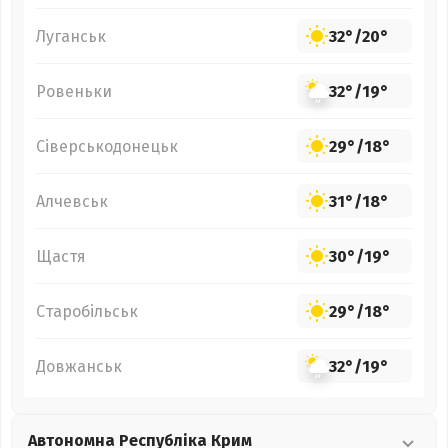
Луганськ
32°
/
20°
Ровеньки
32°
/
19°
Сіверськодонецьк
29°
/
18°
Алчевськ
31°
/
18°
Щастя
30°
/
19°
Старобільськ
29°
/
18°
Довжанськ
32°
/
19°
Автономна Республіка Крим