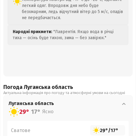
легкий одяг. Впродовж дня небо буде
безхмарним, ледь відчутний вітер до 5 м/с, опадів
не передбачається.
Народні прикмети:
"Лаврентія. Якщо вода в річці
тиха — осінь буде тихою, зима — без завірюх."
Погода Луганська
область
Актуальна інформація про погоду та атмосферні умови на сьогодні
Луганська
область
29°
17°
Ясно
Сватове
29°
/
17°