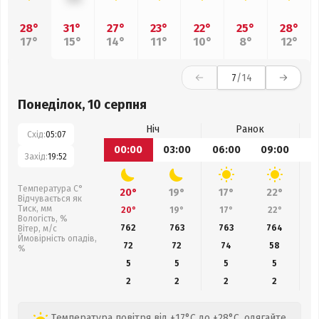
28°
31°
27°
23°
22°
25°
28°
17°
15°
14°
11°
10°
8°
12°
7
/14
Понеділок, 10 серпня
Ніч
Ранок
Схід:
05:07
00:00
03:00
06:00
09:00
1
Захід:
19:52
Температура С°
20°
19°
17°
22°
Відчувається як
Тиск, мм
20°
19°
17°
22°
Вологість, %
762
763
763
764
Вітер, м/с
Ймовірність опадів,
72
72
74
58
%
5
5
5
5
2
2
2
2
Температура повітря від +17°C до +28°C, одягайте