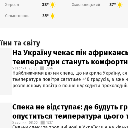
Херсон
Хмельницький
38°
37°
Севастополь
35°
ни та світу
На Україну чекає пік африкансь
температури стануть комфорт
5 серпня,
20:00
3876
Найближчими днями спека, що накрила Україну, сяг
температура повітря сягатиме +40 градусів, а вже 
розпеченому повітрю почне надходити прохолодніш
Спека не відступає: де будуть г
опуститься температура цього
5 серпня,
08:00
1237
Сильну спеку та тропічні ночі в Україну ще на кіль