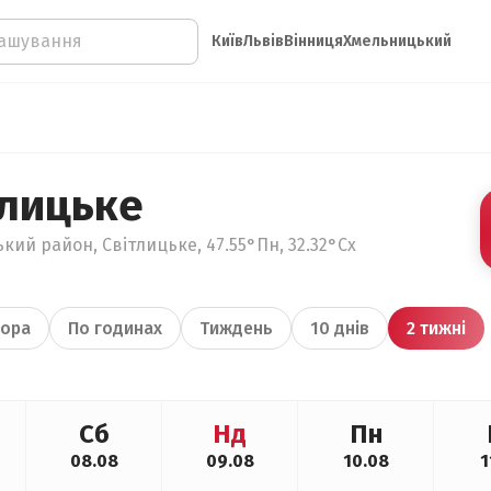
Київ
Львів
Вінниця
Хмельницький
тлицьке
кий район, Світлицьке, 47.55°Пн, 32.32°Сх
ора
По годинах
Тиждень
10 днів
2 тижні
Сб
Нд
Пн
08.08
09.08
10.08
1