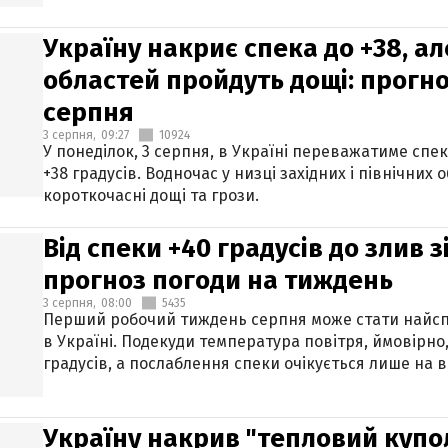
Україну накриє спека до +38, ал
областей пройдуть дощі: прогно
серпня
3 серпня,
09:27
10924
У понеділок, 3 серпня, в Україні переважатиме спе
+38 градусів. Водночас у низці західних і північних
короткочасні дощі та грози.
Від спеки +40 градусів до злив 
прогноз погоди на тиждень
3 серпня,
08:00
5435
Перший робочий тиждень серпня може стати найсп
в Україні. Подекуди температура повітря, ймовірно,
градусів, а послаблення спеки очікується лише на в
Україну накрив "тепловий купол"