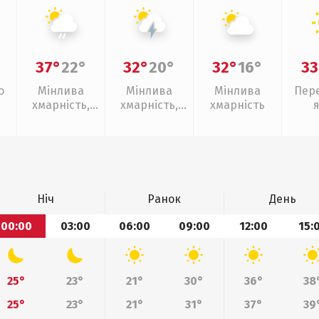
37°
22°
32°
20°
32°
16°
33
о
Мінлива
Мінлива
Мінлива
Пер
хмарність,
хмарність,
хмарність
слабкий дощ
грози
Ніч
Ранок
День
00:00
03:00
06:00
09:00
12:00
15:
25°
23°
21°
30°
36°
38
25°
23°
21°
31°
37°
39