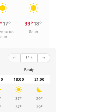
°
17°
33°
18°
еважно
Ясно
ясно
7
/14
Вечір
00
18:00
21:00
°
37°
29°
°
37°
29°