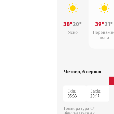
38°
20°
39°
21°
Ясно
Переважн
ясно
Четвер, 6 серпня
Схід:
Захід:
05:33
20:17
Температура С°
Відчувається як