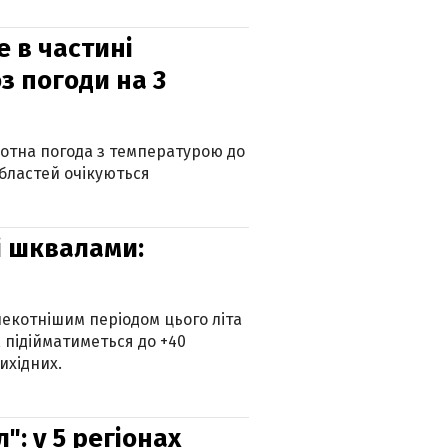
е в частині
з погоди на 3
котна погода з температурою до
 областей очікуються
зі шквалами:
екотнішим періодом цього літа
 підійматиметься до +40
ихідних.
: у 5 регіонах