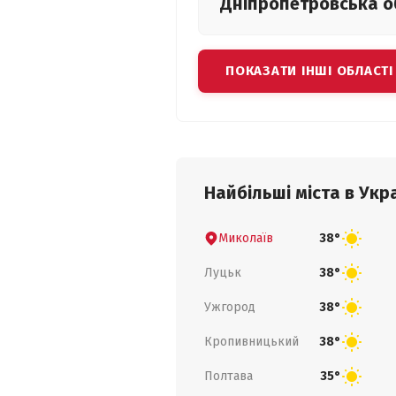
Дніпропетровська
о
ПОКАЗАТИ ІНШІ ОБЛАСТІ
Найбільші міста в Укра
Миколаїв
38°
Луцьк
38°
Ужгород
38°
Кропивницький
38°
Полтава
35°