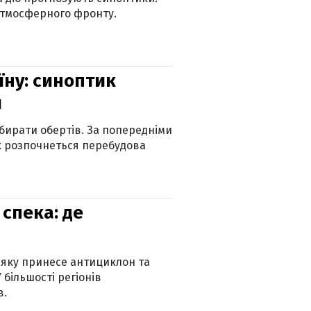
атмосферного фронту.
їну: синоптик
и
бирати обертів. За попередніми
х розпочнеться перебудова
спека: де
 яку принесе антициклон та
 більшості регіонів
в.