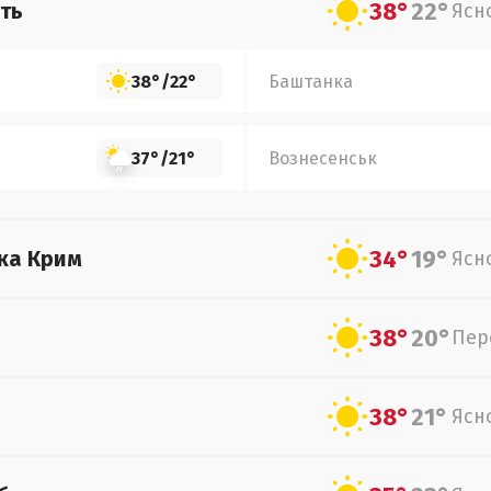
38°
22°
ть
Ясн
38°
/
22°
Баштанка
37°
/
21°
Вознесенськ
34°
19°
ка Крим
Ясн
38°
20°
Пер
38°
21°
Ясн