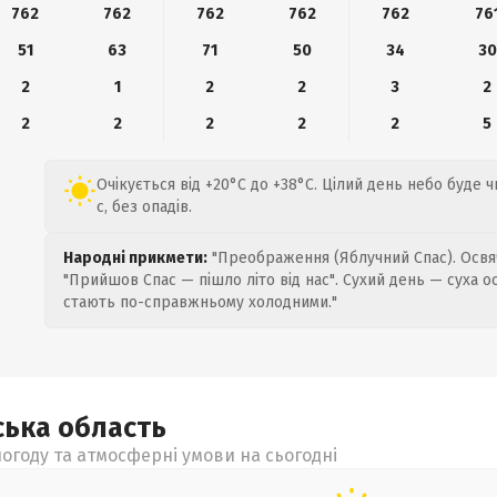
762
762
762
762
762
76
51
63
71
50
34
30
2
1
2
2
3
2
2
2
2
2
2
5
Очікується від +20°C до +38°C. Цілий день небо буде ч
с, без опадів.
Народні прикмети:
"Преображення (Яблучний Спас). Освяч
"Прийшов Спас — пішло літо від нас". Сухий день — суха о
стають по-справжньому холодними."
ська
область
огоду та атмосферні умови на сьогодні