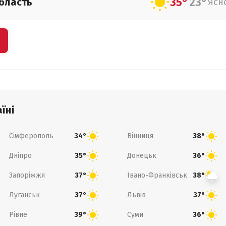
35°
23°
бласть
Ясн
їні
Сімферополь
Вінниця
34°
38°
Дніпро
Донецьк
35°
36°
Запоріжжя
Івано-Франківськ
37°
38°
Луганськ
Львів
37°
37°
Рівне
Суми
39°
36°