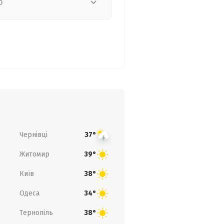
о
Чернівці
37°
Житомир
39°
Київ
38°
Одеса
34°
Тернопіль
38°