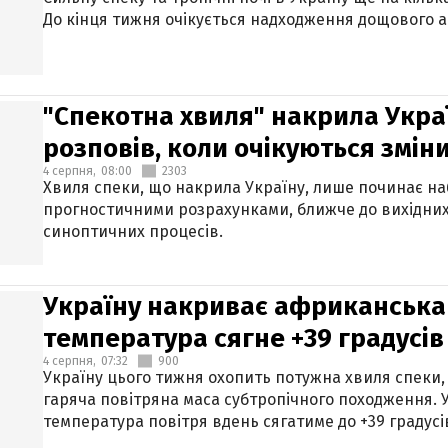
До кінця тижня очікується надходження дощового 
"Спекотна хвиля" накрила Укра
розповів, коли очікуються змін
4 серпня,
08:00
2303
Хвиля спеки, що накрила Україну, лише починає на
прогностичними розрахунками, ближче до вихідни
синоптичних процесів.
Україну накриває африканська 
температура сягне +39 градусів
4 серпня,
07:32
900
Україну цього тижня охопить потужна хвиля спеки,
гаряча повітряна маса субтропічного походження. У
температура повітря вдень сягатиме до +39 градусі