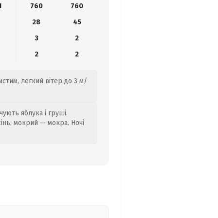
1
760
760
28
45
3
2
2
2
истим, легкий вітер до 3 м/
ують яблука і груші.
сінь, мокрий — мокра. Ночі