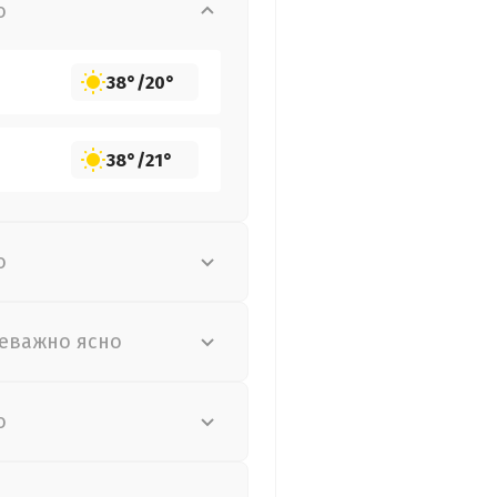
о
38°
/
20°
38°
/
21°
о
еважно ясно
о