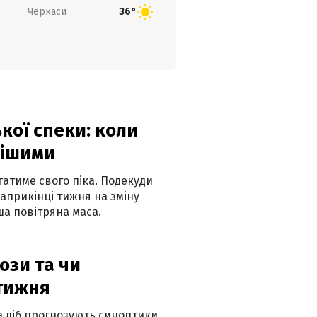
Черкаси
36°
кої спеки: коли
нішими
атиме свого піка. Подекуди
наприкінці тижня на зміну
а повітряна маса.
рози та чи
 тижня
ка діб прогнозують синоптики.