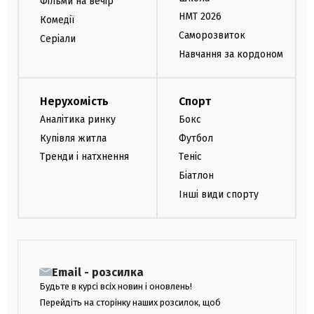
Фільми на вечір
НМТ 2026
Комедії
Саморозвиток
Серіали
Навчання за кордоном
Нерухомість
Спорт
Аналітика ринку
Бокс
Купівля житла
Футбол
Тренди і натхнення
Теніс
Біатлон
Інші види спорту
Email - розсилка
Будьте в курсі всіх новин і оновлень!
Перейдіть на сторінку наших розсилок, щоб