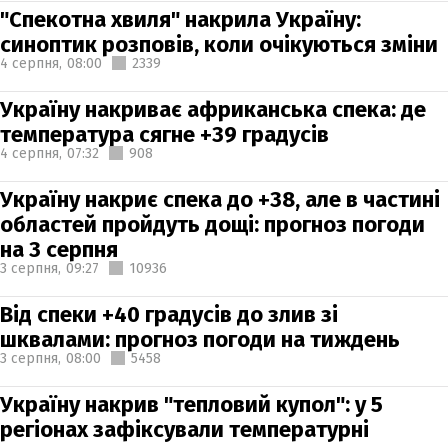
"Спекотна хвиля" накрила Україну:
синоптик розповів, коли очікуються зміни
4 серпня,
08:00
2339
Україну накриває африканська спека: де
температура сягне +39 градусів
4 серпня,
07:32
908
Україну накриє спека до +38, але в частині
областей пройдуть дощі: прогноз погоди
на 3 серпня
3 серпня,
09:27
10936
Від спеки +40 градусів до злив зі
шквалами: прогноз погоди на тиждень
3 серпня,
08:00
5458
Україну накрив "тепловий купол": у 5
регіонах зафіксували температурні