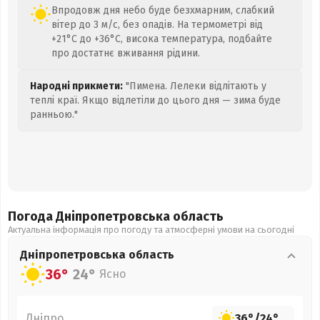
Впродовж дня небо буде безхмарним, слабкий
вітер до 3 м/с, без опадів. На термометрі від
+21°C до +36°C, висока температура, подбайте
про достатнє вживання рідини.
Народні прикмети:
"Пимена. Лелеки відлітають у
теплі краї. Якщо відлетіли до цього дня — зима буде
ранньою."
Погода Дніпропетровська
область
Актуальна інформація про погоду та атмосферні умови на сьогодні
Дніпропетровська
область
36°
24°
Ясно
Дніпро
36°
/
24°