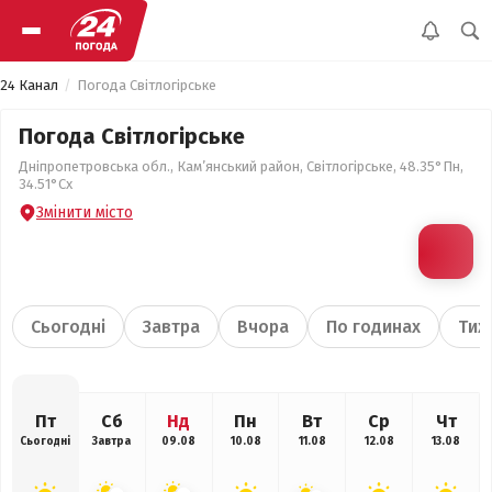
24 Канал
Погода Світлогірське
Погода Світлогірське
Дніпропетровська обл., Кам’янський район, Світлогірське, 48.35°Пн,
34.51°Сх
Змінити місто
Сьогодні
Завтра
Вчора
По годинах
Тиж
Пт
Сб
Нд
Пн
Вт
Ср
Чт
Сьогодні
Завтра
09.08
10.08
11.08
12.08
13.08