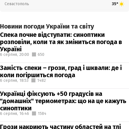
Севастополь
35°
Новини погоди України та світу
Спека почне відступати: синоптики
розповіли, коли та як зміниться погода в
Україні
6 серпня,
20:00
650
Замість спеки – грози, град і шквали: де і
коли погіршиться погода
6 серпня,
18:53
1482
Українці фіксують +50 градусів на
"домашніх" термометрах: що на це кажуть
синоптики
6 серпня,
16:46
1584
Грози накриють частину областей на тлі