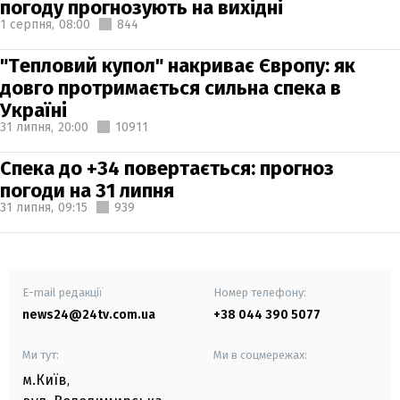
погоду прогнозують на вихідні
1 серпня,
08:00
844
"Тепловий купол" накриває Європу: як
довго протримається сильна спека в
Україні
31 липня,
20:00
10911
Спека до +34 повертається: прогноз
погоди на 31 липня
31 липня,
09:15
939
E-mail редакції
Номер телефону:
news24@24tv.com.ua
+38 044 390 5077
Ми тут:
Ми в соцмережах:
м.Київ
,