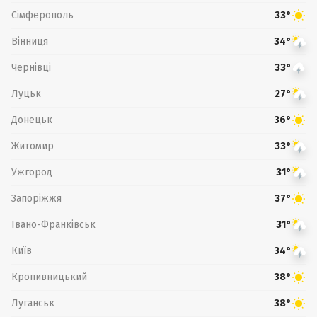
Сімферополь
33°
Вінниця
34°
Чернівці
33°
Луцьк
27°
Донецьк
36°
Житомир
33°
Ужгород
31°
Запоріжжя
37°
Івано-Франківськ
31°
Київ
34°
Кропивницький
38°
Луганськ
38°