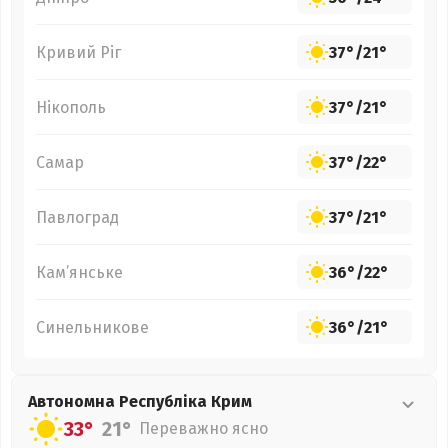
Кривий Ріг
37°
/
21°
Нікополь
37°
/
21°
Самар
37°
/
22°
Павлоград
37°
/
21°
Кам’янське
36°
/
22°
Синельникове
36°
/
21°
Автономна Республіка Крим
33°
21°
Переважно ясно