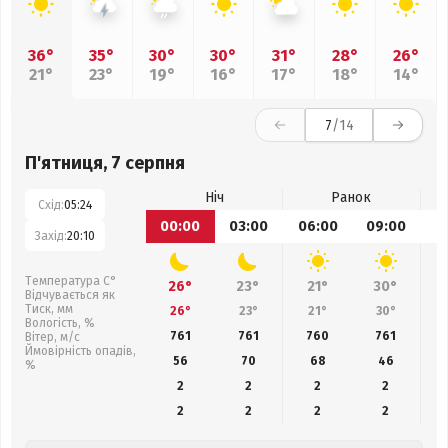
36°
35°
30°
30°
31°
28°
26°
21°
23°
19°
16°
17°
18°
14°
7
/14
П'ятниця, 7 серпня
Ніч
Ранок
Схід:
05:24
00:00
03:00
06:00
09:00
1
Захід:
20:10
Температура С°
26°
23°
21°
30°
Відчувається як
Тиск, мм
26°
23°
21°
30°
Вологість, %
761
761
760
761
Вітер, м/с
Ймовірність опадів,
56
70
68
46
%
2
2
2
2
2
2
2
2