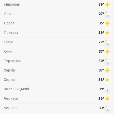
Миколаїв
39°
Львів
27°
Одеса
35°
Полтава
36°
Рівне
29°
Суми
37°
Тернопіль
30°
Харків
37°
Херсон
38°
Хмельницький
31°
Черкаси
36°
Чернігів
33°