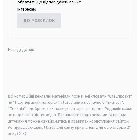
обрати ті, що відповідають вашим
інтересам.
ДО РОЗСИЛОК
Наші додатки:
android
apple
smart tv
samsung smart tv
Всі комерційні рекламні матеріали позначені словами "Спецпроєкт"
чи "Партнерський матеріал". Матеріали з позначкою "Експерт",
"Позиція" відображають позицію авторів та героїв. Редакція може
не поділяти їхніх поглядів. Детальніше щодо реклами та правил
цитування можна ознайомитись в правилах користування сайтом.
Усі права захищені.
Матеріали сайту призначені для осіб старше
21
року (21+)