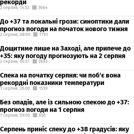
рекорди
2 серпня,
14:52
3664
До +37 та локальні грози: синоптики дали
прогноз погоди на початок нового тижня
2 серпня,
08:00
1793
Дощитиме лише на Заході, але припече до
+35: яку погоду прогнозують на 2 серпня
2 серпня,
06:57
2693
Спека на початку серпня: чи поб'є вона
рекордні показники температури
1 серпня,
20:00
1539
Без опадів, але із сильною спекою до +37:
прогноз погоди на 1 серпня
1 серпня,
09:05
656
Серпень приніс спеку до +38 градусів: яку