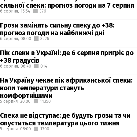
сильної спеки: прогноз погоди на 7 серпня
6 серпня,
15:54
376
Грози замінять сильну спеку до +38:
прогноз погоди на найближчі дні
6 серпня,
08:00
3226
Пік спеки в Україні: де 6 серпня пригріє до
+38 градусів
6 серпня,
06:40
814
На Україну чекає пік африканської спеки:
коли температури стануть
комфортнішими
5 серпня,
20:00
11350
Спека не відступає: де будуть грози та чи
опуститься температура цього тижня
5 серпня,
08:00
1300