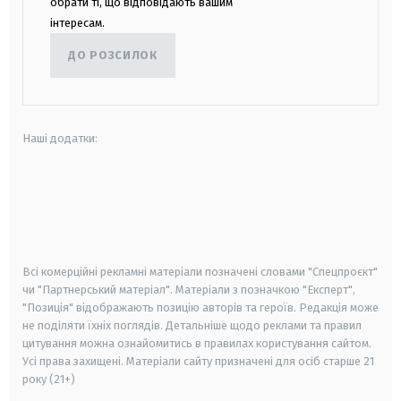
обрати ті, що відповідають вашим
інтересам.
ДО РОЗСИЛОК
Наші додатки:
android
apple
smart tv
samsung smart tv
Всі комерційні рекламні матеріали позначені словами "Спецпроєкт"
чи "Партнерський матеріал". Матеріали з позначкою "Експерт",
"Позиція" відображають позицію авторів та героїв. Редакція може
не поділяти їхніх поглядів. Детальніше щодо реклами та правил
цитування можна ознайомитись в правилах користування сайтом.
Усі права захищені.
Матеріали сайту призначені для осіб старше
21
року (21+)