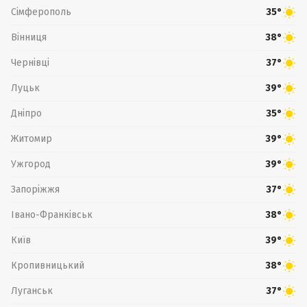
Сімферополь
35°
Вінниця
38°
Чернівці
37°
Луцьк
39°
Дніпро
35°
Житомир
39°
Ужгород
39°
Запоріжжя
37°
Івано-Франківськ
38°
Київ
39°
Кропивницький
38°
Луганськ
37°