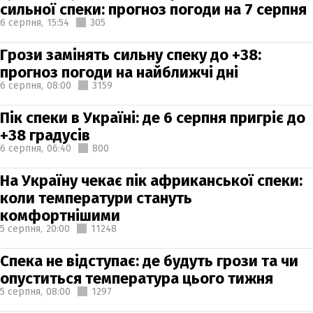
сильної спеки: прогноз погоди на 7 серпня
6 серпня,
15:54
305
Грози замінять сильну спеку до +38:
прогноз погоди на найближчі дні
6 серпня,
08:00
3159
Пік спеки в Україні: де 6 серпня пригріє до
+38 градусів
6 серпня,
06:40
800
На Україну чекає пік африканської спеки:
коли температури стануть
комфортнішими
5 серпня,
20:00
11248
Спека не відступає: де будуть грози та чи
опуститься температура цього тижня
5 серпня,
08:00
1297