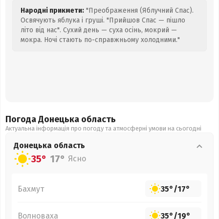
Народні прикмети:
"Преображення (Яблучний Спас).
Освячують яблука і груші. "Прийшов Спас — пішло
літо від нас". Сухий день — суха осінь, мокрий —
мокра. Ночі стають по-справжньому холодними."
Погода Донецька
область
Актуальна інформація про погоду та атмосферні умови на сьогодні
Донецька
область
35°
17°
Ясно
Бахмут
35°
/
17°
Волноваха
35°
/
19°