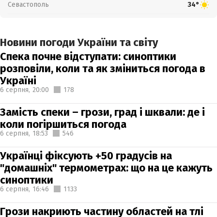
Севастополь
34°
Новини погоди України та світу
Спека почне відступати: синоптики
розповіли, коли та як зміниться погода в
Україні
6 серпня,
20:00
178
Замість спеки – грози, град і шквали: де і
коли погіршиться погода
6 серпня,
18:53
546
Українці фіксують +50 градусів на
"домашніх" термометрах: що на це кажуть
синоптики
6 серпня,
16:46
1133
Грози накриють частину областей на тлі