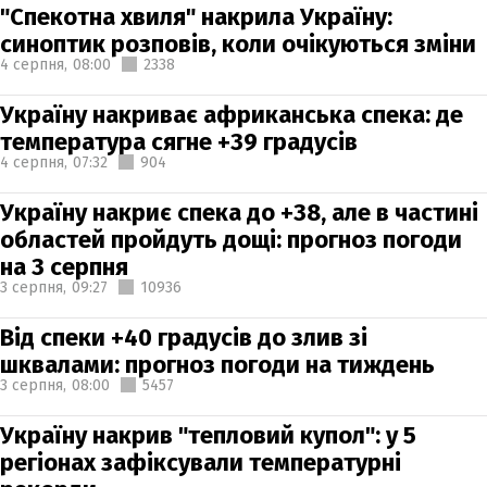
"Спекотна хвиля" накрила Україну:
синоптик розповів, коли очікуються зміни
4 серпня,
08:00
2338
Україну накриває африканська спека: де
температура сягне +39 градусів
4 серпня,
07:32
904
Україну накриє спека до +38, але в частині
областей пройдуть дощі: прогноз погоди
на 3 серпня
3 серпня,
09:27
10936
Від спеки +40 градусів до злив зі
шквалами: прогноз погоди на тиждень
3 серпня,
08:00
5457
Україну накрив "тепловий купол": у 5
регіонах зафіксували температурні