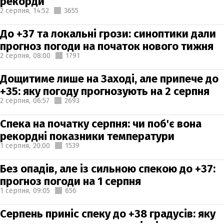
рекорди
2 серпня,
14:52
3655
До +37 та локальні грози: синоптики дали
прогноз погоди на початок нового тижня
2 серпня,
08:00
1791
Дощитиме лише на Заході, але припече до
+35: яку погоду прогнозують на 2 серпня
2 серпня,
06:57
2693
Спека на початку серпня: чи поб'є вона
рекордні показники температури
1 серпня,
20:00
1539
Без опадів, але із сильною спекою до +37:
прогноз погоди на 1 серпня
1 серпня,
09:05
656
Серпень приніс спеку до +38 градусів: яку