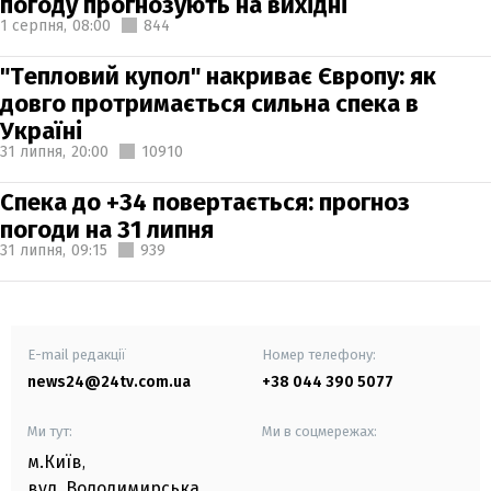
погоду прогнозують на вихідні
1 серпня,
08:00
844
"Тепловий купол" накриває Європу: як
довго протримається сильна спека в
Україні
31 липня,
20:00
10910
Спека до +34 повертається: прогноз
погоди на 31 липня
31 липня,
09:15
939
E-mail редакції
Номер телефону:
news24@24tv.com.ua
+38 044 390 5077
Ми тут:
Ми в соцмережах:
м.Київ
,
вул. Володимирська