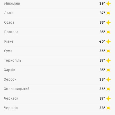
Миколаїв
39°
Львів
37°
Одеса
33°
Полтава
35°
Рівне
40°
Суми
36°
Тернопіль
37°
Харків
35°
Херсон
38°
Хмельницький
36°
Черкаси
37°
Чернігів
38°