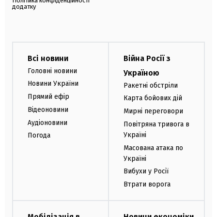
Політика конфіденційності
додатку
Всі новини
Війна Росії з
Головні новини
Україною
Новини України
Ракетні обстріли
Прямий ефір
Карта бойових дій
Відеоновини
Мирні переговори
Аудіоновини
Повітряна тривога в
Україні
Погода
Масована атака по
Україні
Вибухи у Росії
Втрати ворога
Мобілізація в
Новини економіки