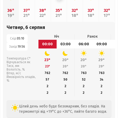
36°
37°
38°
35°
32°
33°
32°
19°
21°
22°
21°
18°
18°
17°
Четвер, 6 серпня
Ніч
Ранок
Схід:
05:10
00:00
03:00
06:00
09:00
1
Захід:
19:56
Температура С°
23°
20°
20°
29°
Відчувається як
Тиск, мм
23°
20°
20°
29°
Вологість, %
762
762
763
763
Вітер, м/с
Ймовірність опадів,
57
50
52
34
%
2
2
2
2
2
2
2
2
Цілий день небо буде безхмарним, без опадів. На
термометрі від +19°C до +36°C, пийте багато води.