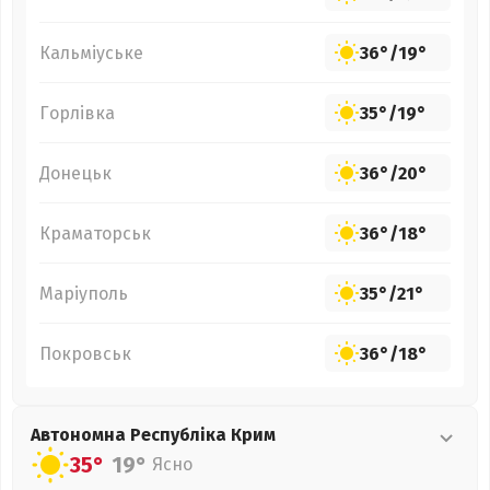
Кальміуське
36°
/
19°
Горлівка
35°
/
19°
Донецьк
36°
/
20°
Краматорськ
36°
/
18°
Маріуполь
35°
/
21°
Покровськ
36°
/
18°
Автономна Республіка Крим
35°
19°
Ясно