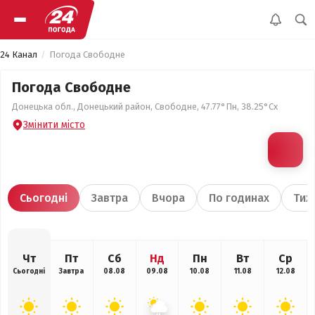
24 Канал
Погода Свободне
Погода Свободне
Донецька обл., Донецький район, Свободне, 47.77°Пн, 38.25°Сх
Змінити місто
Сьогодні
Завтра
Вчора
По годинах
Тиж
Чт
Пт
Сб
Нд
Пн
Вт
Ср
Сьогодні
Завтра
08.08
09.08
10.08
11.08
12.08