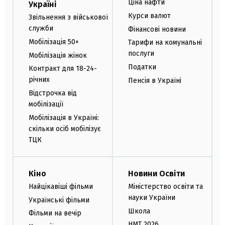
Ціна нафти
Україні
Курси валют
Звільнення з військової
служби
Фінансові новини
Мобілізація 50+
Тарифи на комунальні
послуги
Мобілізація жінок
Податки
Контракт для 18-24-
річних
Пенсія в Україні
Відстрочка від
мобілізації
Мобілізація в Україні:
скільки осіб мобілізує
ТЦК
Кіно
Новини Освіти
Найцікавіші фільми
Міністерство освіти та
науки України
Українські фільми
Школа
Фільми на вечір
НМТ 2026