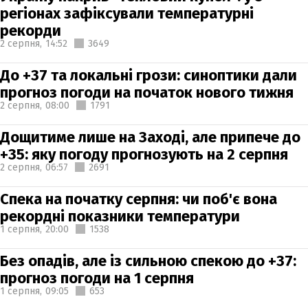
регіонах зафіксували температурні
рекорди
2 серпня,
14:52
3649
До +37 та локальні грози: синоптики дали
прогноз погоди на початок нового тижня
2 серпня,
08:00
1791
Дощитиме лише на Заході, але припече до
+35: яку погоду прогнозують на 2 серпня
2 серпня,
06:57
2691
Спека на початку серпня: чи поб'є вона
рекордні показники температури
1 серпня,
20:00
1538
Без опадів, але із сильною спекою до +37:
прогноз погоди на 1 серпня
1 серпня,
09:05
653