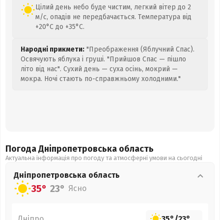
Цілий день небо буде чистим, легкий вітер до 2
м/с, опадів не передбачається. Температура від
+20°C до +35°C.
Народні прикмети:
"Преображення (Яблучний Спас).
Освячують яблука і груші. "Прийшов Спас — пішло
літо від нас". Сухий день — суха осінь, мокрий —
мокра. Ночі стають по-справжньому холодними."
Погода Дніпропетровська
область
Актуальна інформація про погоду та атмосферні умови на сьогодні
Дніпропетровська
область
35°
23°
Ясно
Дніпро
35°
/
23°