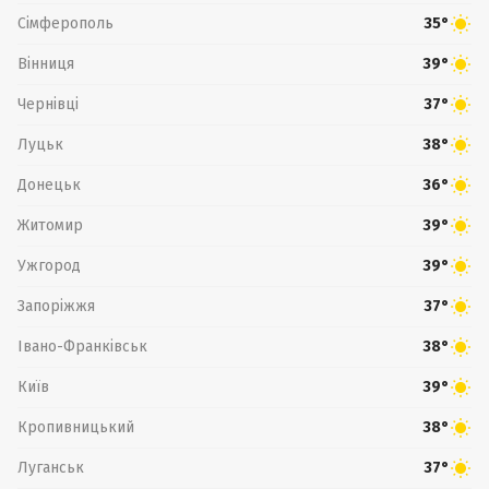
Сімферополь
35°
Вінниця
39°
Чернівці
37°
Луцьк
38°
Донецьк
36°
Житомир
39°
Ужгород
39°
Запоріжжя
37°
Івано-Франківськ
38°
Київ
39°
Кропивницький
38°
Луганськ
37°