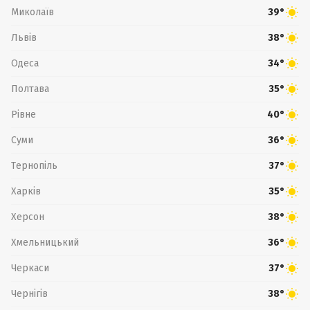
Миколаїв
39°
Львів
38°
Одеса
34°
Полтава
35°
Рівне
40°
Суми
36°
Тернопіль
37°
Харків
35°
Херсон
38°
Хмельницький
36°
Черкаси
37°
Чернігів
38°