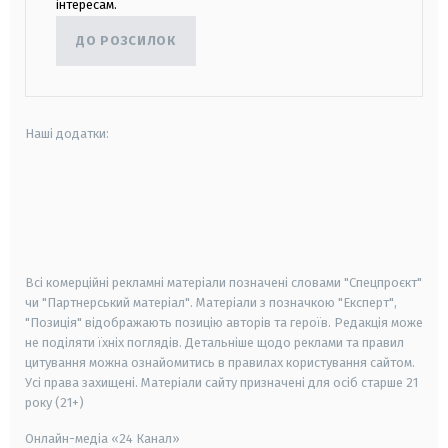
інтересам.
ДО РОЗСИЛОК
Наші додатки:
android
apple
smart tv
samsung smart tv
Всі комерційні рекламні матеріали позначені словами "Спецпроєкт"
чи "Партнерський матеріал". Матеріали з позначкою "Експерт",
"Позиція" відображають позицію авторів та героїв. Редакція може
не поділяти їхніх поглядів. Детальніше щодо реклами та правил
цитування можна ознайомитись в правилах користування сайтом.
Усі права захищені.
Матеріали сайту призначені для осіб старше
21
року (21+)
Онлайн-медіа «24 Канал»