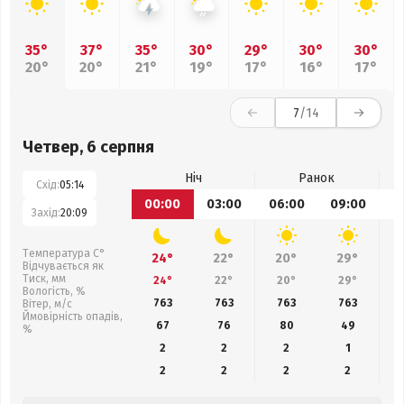
35°
37°
35°
30°
29°
30°
30°
20°
20°
21°
19°
17°
16°
17°
7
/14
Четвер, 6 серпня
Ніч
Ранок
Схід:
05:14
00:00
03:00
06:00
09:00
1
Захід:
20:09
Температура С°
24°
22°
20°
29°
Відчувається як
Тиск, мм
24°
22°
20°
29°
Вологість, %
763
763
763
763
Вітер, м/с
Ймовірність опадів,
67
76
80
49
%
2
2
2
1
2
2
2
2