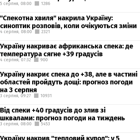
5 серпня,
08:00
1286
"Спекотна хвиля" накрила Україну:
синоптик розповів, коли очікуються зміни
4 серпня,
08:00
2321
Україну накриває африканська спека: де
температура сягне +39 градусів
4 серпня,
07:32
900
Україну накриє спека до +38, але в частині
областей пройдуть дощі: прогноз погоди
на 3 серпня
3 серпня,
09:27
10931
Від спеки +40 градусів до злив зі
шквалами: прогноз погоди на тиждень
3 серпня,
08:00
5453
Україну накрив "тепловий купол": у 5