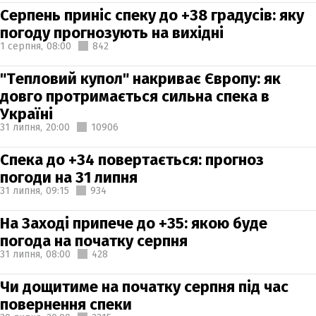
Серпень приніс спеку до +38 градусів: яку
погоду прогнозують на вихідні
1 серпня,
08:00
842
"Тепловий купол" накриває Європу: як
довго протримається сильна спека в
Україні
31 липня,
20:00
10906
Спека до +34 повертається: прогноз
погоди на 31 липня
31 липня,
09:15
934
На Заході припече до +35: якою буде
погода на початку серпня
31 липня,
08:00
428
Чи дощитиме на початку серпня під час
повернення спеки