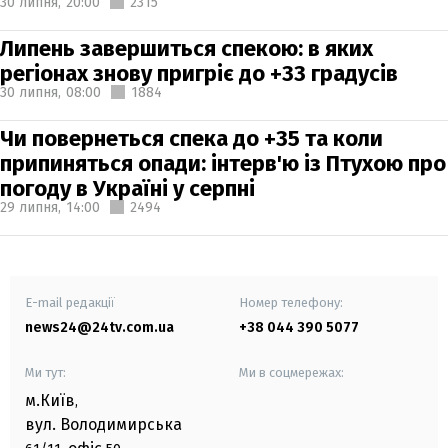
30 липня,
20:00
2315
Липень завершиться спекою: в яких
регіонах знову пригріє до +33 градусів
30 липня,
08:00
1884
Чи повернеться спека до +35 та коли
припиняться опади: інтерв'ю із Птухою про
погоду в Україні у серпні
29 липня,
14:00
2494
E-mail редакції
Номер телефону:
news24@24tv.com.ua
+38 044 390 5077
Ми тут:
Ми в соцмережах:
м.Київ
,
вул. Володимирська