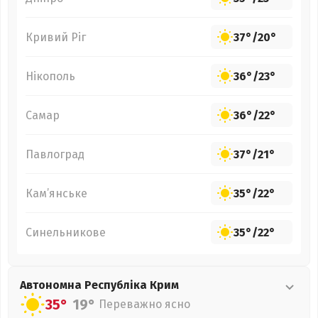
Кривий Ріг
37°
/
20°
Нікополь
36°
/
23°
Самар
36°
/
22°
Павлоград
37°
/
21°
Кам’янське
35°
/
22°
Синельникове
35°
/
22°
Автономна Республіка Крим
35°
19°
Переважно ясно