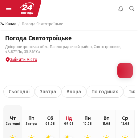
24 Канал
Погода Святотроїцьке
Погода Святотроїцьке
Дніпропетровська обл., Павлоградський район, Святотроїцьке,
48.87°Пн, 35.86°Сх
Змінити місто
Сьогодні
Завтра
Вчора
По годинах
Тиж
Чт
Пт
Сб
Нд
Пн
Вт
Ср
Сьогодні
Завтра
08.08
09.08
10.08
11.08
12.08