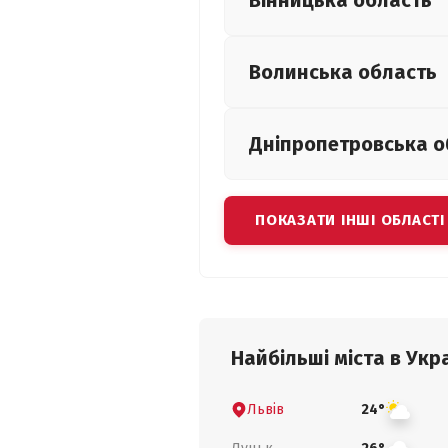
Вінницька
область
Волинська
область
Дніпропетровська
о
ПОКАЗАТИ ІНШІ ОБЛАСТІ
Найбільші міста в Укра
Львів
24°