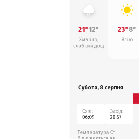
21°
12°
23°
8°
Хмарно,
Ясно
слабкий дощ
Субота, 8 серпня
Схід:
Захід:
06:09
20:57
Температура С°
Відчувається як