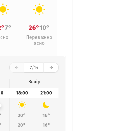
2°
7°
26°
10°
Ясно
Переважно
ясно
7
/14
Вечір
00
18:00
21:00
°
20°
16°
°
20°
16°