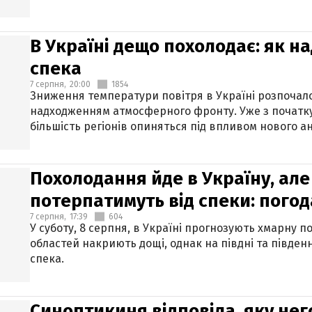
В Україні дещо похолодає: як н
спека
7 серпня,
20:00
1854
Зниження температури повітря в Україні розпочалос
надходженням атмосферного фронту. Уже з початку
більшість регіонів опиняться під впливом нового а
Похолодання йде в Україну, але
потерпатимуть від спеки: погод
7 серпня,
17:39
604
У суботу, 8 серпня, в Україні прогнозують хмарну п
областей накриють дощі, однак на півдні та півден
спека.
Синоптикиня відповіла, яку нег