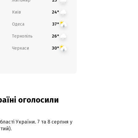
Житомир
25°
Київ
24°
Одеса
37°
Тернопіль
26°
Черкаси
30°
країні оголосили
ласті України. 7 та 8 серпня у
тий).