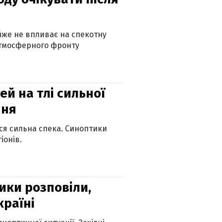
айже не впливає на спекотну
атмосферного фронту
й на тлі сильної
пня
ься сильна спека. Синоптики
іонів.
ики розповіли,
країні