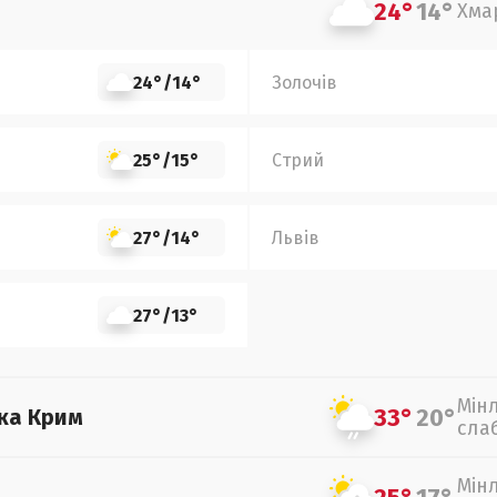
24°
14°
Хма
24°
/
14°
Золочів
25°
/
15°
Стрий
27°
/
14°
Львів
27°
/
13°
Мін
33°
20°
ка Крим
сла
Мін