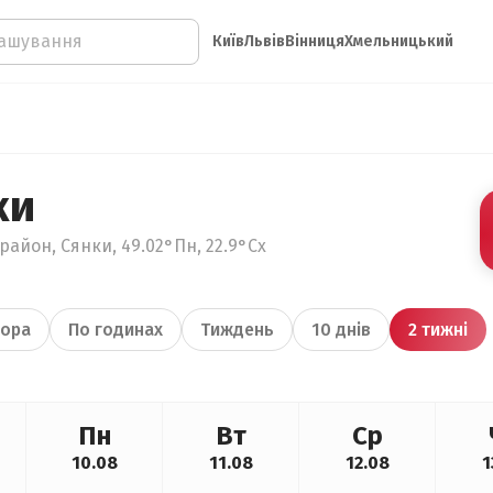
Київ
Львів
Вінниця
Хмельницький
ки
район, Сянки, 49.02°Пн, 22.9°Сх
ора
По годинах
Тиждень
10 днів
2 тижні
Пн
Вт
Ср
10.08
11.08
12.08
1