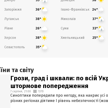
Дніпро
Донецьк
35°
38°
Запоріжжя
Івано-Франківськ
36°
24°
Луганськ
Миколаїв
38°
37°
Рівне
Суми
26°
33°
Херсон
Хмельницький
38°
25°
Севастополь
35°
ни та світу
Грози, град і шквали: по всій У
штормове попередження
7 серпня,
21:00
1370
Синоптики попередили про негоду, яка накриє усі об
різних регіонах діятиме І рівень небезпечності (жов