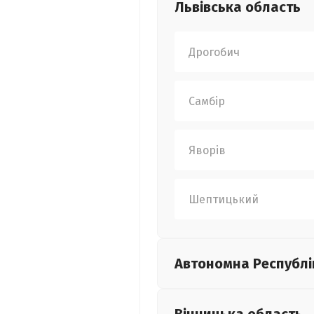
Львівська
область
Дрогобич
Самбір
Яворів
Шептицький
Автономна Республі