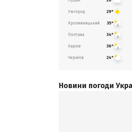
Луцьк
26°
Ужгород
29°
Кропивницький
35°
Полтава
34°
Харків
36°
Чернігів
24°
Новини погоди Украї