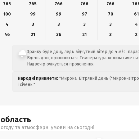
765
765
766
766
766
76
100
99
99
97
70
61
4
3
3
3
3
4
46
21
36
21
3
2
Зранку буде дощ, ледь відчутний вітер до 4 м/с, парас
Вдень дощ припиниться. Температура коливатиметься 
Надвечір очікується прояснення.
Народні прикмети:
"Мирона. Вітряний день ("Мирон-вітро
і січень."
а
область
огоду та атмосферні умови на сьогодні