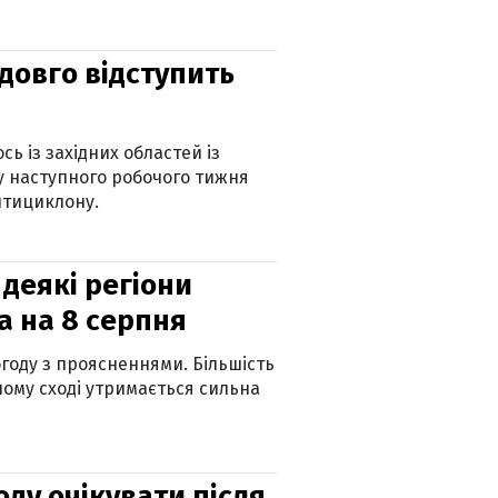
адовго відступить
ь із західних областей із
 наступного робочого тижня
нтициклону.
 деякі регіони
а на 8 серпня
огоду з проясненнями. Більшість
ному сході утримається сильна
оду очікувати після