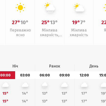
27°
10°
25°
13°
19°
7°
2
Переважно
Мінлива
Мінлива
ясно
хмарність,
хмарність
зливи
Ніч
Ранок
День
00:00
03:00
06:00
09:00
12:00
15:
15°
14°
13°
13°
17°
19
15°
14°
13°
13°
17°
19