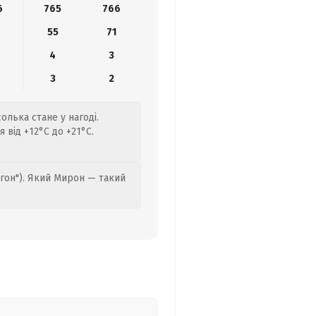
6
765
766
55
71
4
3
3
2
олька стане у нагоді.
від +12°C до +21°C.
гон"). Який Мирон — такий