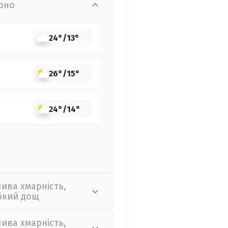
рно
24°
/
13°
26°
/
15°
24°
/
14°
лива хмарність,
бкий дощ
лива хмарність,