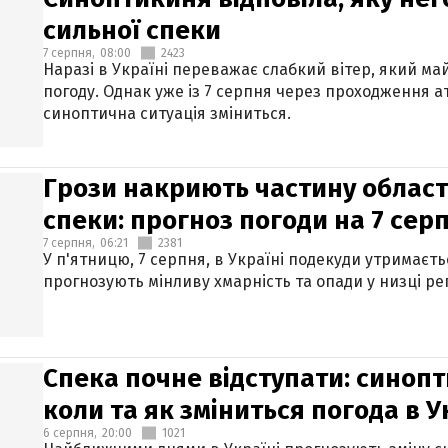
сильної спеки
7 серпня,
08:00
2423
Наразі в Україні переважає слабкий вітер, який м
погоду. Однак уже із 7 серпня через проходження 
синоптична ситуація зміниться.
Грози накриють частину областе
спеки: прогноз погоди на 7 сер
7 серпня,
06:21
2381
У п'ятницю, 7 серпня, в Україні подекуди утримаєт
прогнозують мінливу хмарність та опади у низці рег
Спека почне відступати: синопт
коли та як зміниться погода в У
6 серпня,
20:00
1021