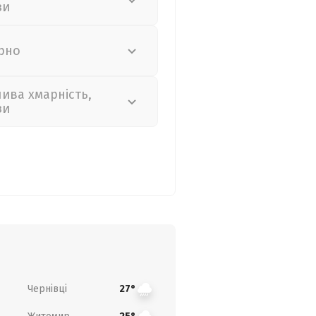
зи
рно
лива хмарність,
зи
Чернівці
27°