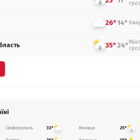
25°
17°
гро
26°
14°
Хма
Мін
35°
24°
бласть
гро
їні
Сімферополь
Вінниця
33°
25°