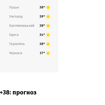
Луцьк
38°
Ужгород
39°
Кропивницький
38°
Одеса
34°
Тернопіль
38°
Черкаси
37°
+38: прогноз