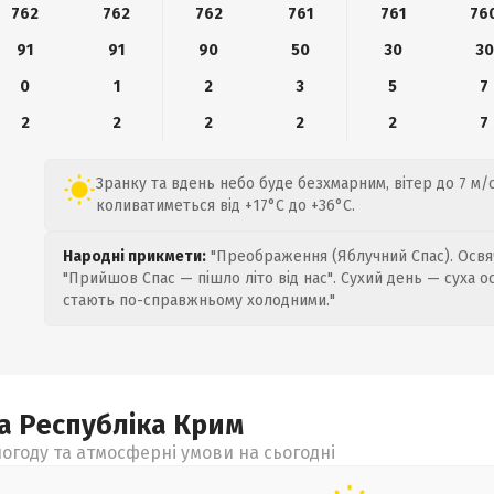
762
762
762
761
761
76
91
91
90
50
30
30
0
1
2
3
5
7
2
2
2
2
2
7
Зранку та вдень небо буде безхмарним, вітер до 7 м/
коливатиметься від +17°C до +36°C.
Народні прикмети:
"Преображення (Яблучний Спас). Освяч
"Прийшов Спас — пішло літо від нас". Сухий день — суха о
стають по-справжньому холодними."
а Республіка Крим
огоду та атмосферні умови на сьогодні