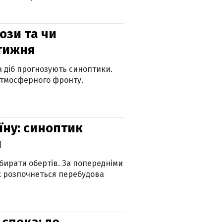
рози та чи
 тижня
ка діб прогнозують синоптики.
атмосферного фронту.
їну: синоптик
и
бирати обертів. За попередніми
х розпочнеться перебудова