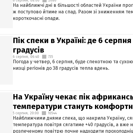
6 серпня,
08:00
2686
На найближчі дні в більшості областей України про
ж поступово йтиме на спад. Разом зі зниженням те
короткочасні опади.
Пік спеки в Україні: де 6 серпня
градусів
6 серпня,
06:40
735
Погода у четвер, 6 серпня, буде спекотною та сухо
низці регіонів до 38 градусів тепла вдень.
На Україну чекає пік африкансь
температури стануть комфорт
5 серпня,
20:00
10544
Найближчими днями спека, що накрила Україну, сяг
температура повітря сягатиме +40 градусів, а вже 
розпеченому повітрю почне надходити прохолодніш