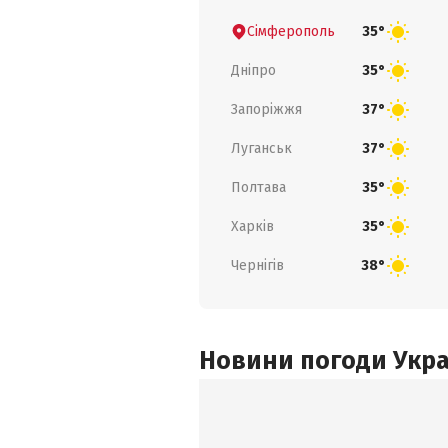
Сімферополь
35°
Дніпро
35°
Запоріжжя
37°
Луганськ
37°
Полтава
35°
Харків
35°
Чернігів
38°
Новини погоди Украї