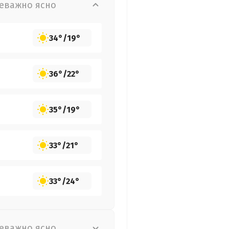
еважно ясно
34°
/
19°
36°
/
22°
35°
/
19°
33°
/
21°
33°
/
24°
еважно ясно