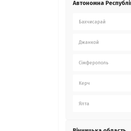
Автономна Республі
Бахчисарай
Джанкой
Сімферополь
Керч
Ялта
Вінницька
область