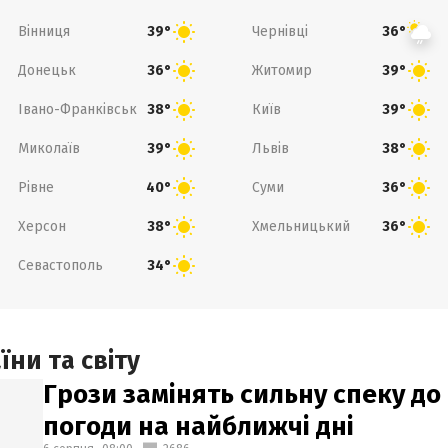
Вінниця
Чернівці
39°
36°
Донецьк
Житомир
36°
39°
Івано-Франківськ
Київ
38°
39°
Миколаїв
Львів
39°
38°
Рівне
Суми
40°
36°
Херсон
Хмельницький
38°
36°
Севастополь
34°
ни та світу
Грози замінять сильну спеку до 
погоди на найближчі дні