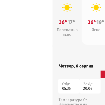
36°
17°
36°
19°
Переважно
Ясно
ясно
Четвер, 6 серпня
Схід:
Захід:
05:35
20:04
Температура С°
Відчувається як