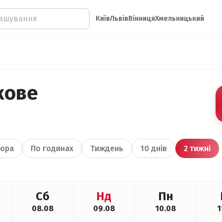
Київ
Львів
Вінниця
Хмельницький
кове
ора
По годинах
Тиждень
10 днів
2 тижні
Сб
Нд
Пн
08.08
09.08
10.08
1