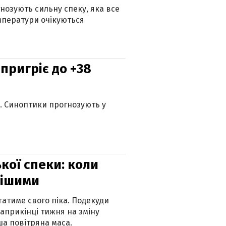
гнозують сильну спеку, яка все
мператури очікуються
 пригріє до +38
ю. Синоптики прогнозують у
кої спеки: коли
нішими
атиме свого піка. Подекуди
наприкінці тижня на зміну
а повітряна маса.