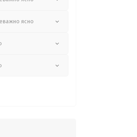
еважно ясно
о
о