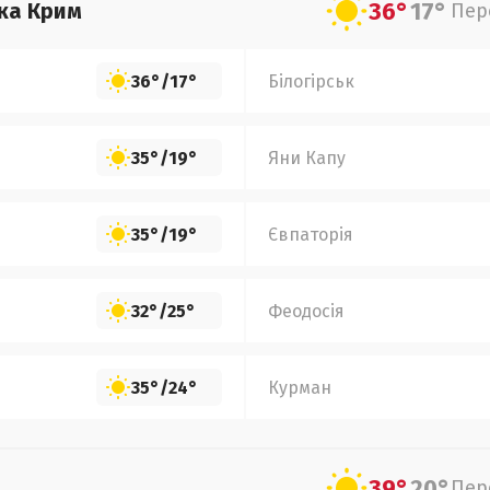
36°
17°
ка Крим
Пер
36°
/
17°
Білогірськ
35°
/
19°
Яни Капу
35°
/
19°
Євпаторія
32°
/
25°
Феодосія
35°
/
24°
Курман
39°
20°
Пер