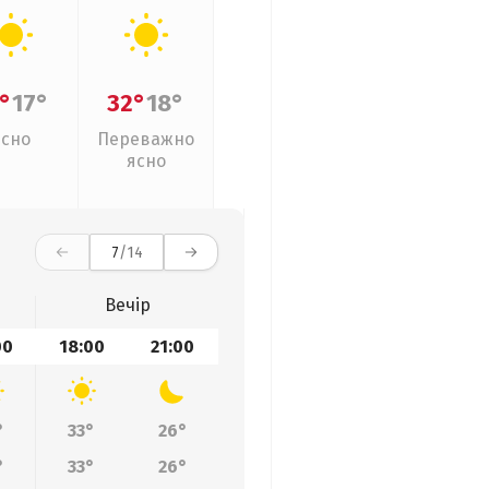
°
17°
32°
18°
Ясно
Переважно
ясно
7
/14
Вечір
00
18:00
21:00
°
33°
26°
°
33°
26°