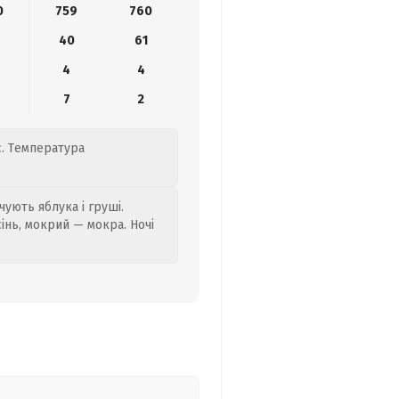
0
759
760
40
61
4
4
7
2
с. Температура
ують яблука і груші.
сінь, мокрий — мокра. Ночі