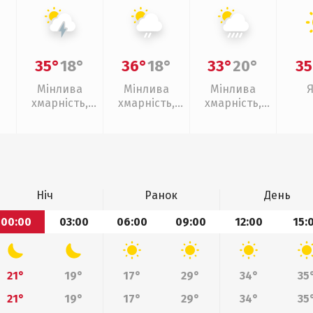
35°
18°
36°
18°
33°
20°
35
Мінлива
Мінлива
Мінлива
хмарність,
хмарність,
хмарність,
грози
слабкий дощ
зливи
Ніч
Ранок
День
00:00
03:00
06:00
09:00
12:00
15:
21°
19°
17°
29°
34°
35
21°
19°
17°
29°
34°
35