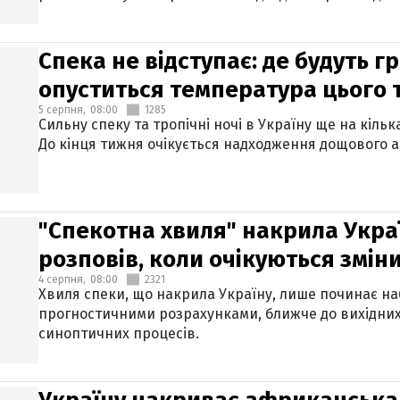
Спека не відступає: де будуть г
опуститься температура цього
5 серпня,
08:00
1285
Сильну спеку та тропічні ночі в Україну ще на кіль
До кінця тижня очікується надходження дощового 
"Спекотна хвиля" накрила Укра
розповів, коли очікуються змін
4 серпня,
08:00
2321
Хвиля спеки, що накрила Україну, лише починає на
прогностичними розрахунками, ближче до вихідни
синоптичних процесів.