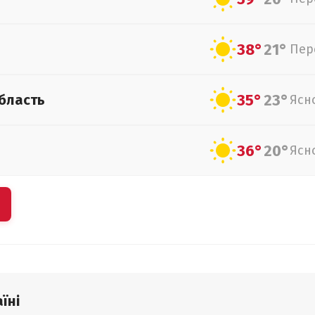
38°
21°
Пер
35°
23°
бласть
Ясн
36°
20°
Ясн
їні