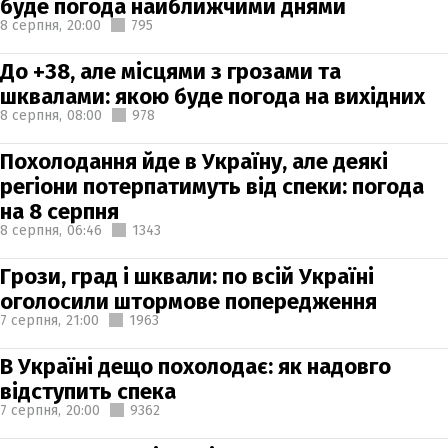
буде погода найближчими днями
8 серпня,
20:00
795
До +38, але місцями з грозами та
шквалами: якою буде погода на вихідних
8 серпня,
08:00
978
Похолодання йде в Україну, але деякі
регіони потерпатимуть від спеки: погода
на 8 серпня
8 серпня,
06:46
1343
Грози, град і шквали: по всій Україні
оголосили штормове попередження
7 серпня,
21:00
1963
В Україні дещо похолодає: як надовго
відступить спека
7 серпня,
20:00
9362