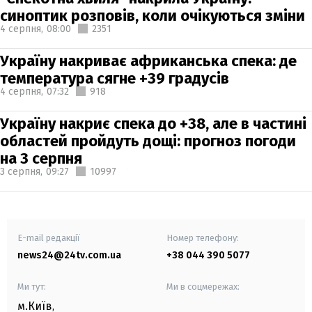
синоптик розповів, коли очікуються зміни
4 серпня,
08:00
2351
Україну накриває африканська спека: де
температура сягне +39 градусів
4 серпня,
07:32
918
Україну накриє спека до +38, але в частині
областей пройдуть дощі: прогноз погоди
на 3 серпня
3 серпня,
09:27
10997
E-mail редакції
Номер телефону:
news24@24tv.com.ua
+38 044 390 5077
Ми тут:
Ми в соцмережах:
м.Київ
,