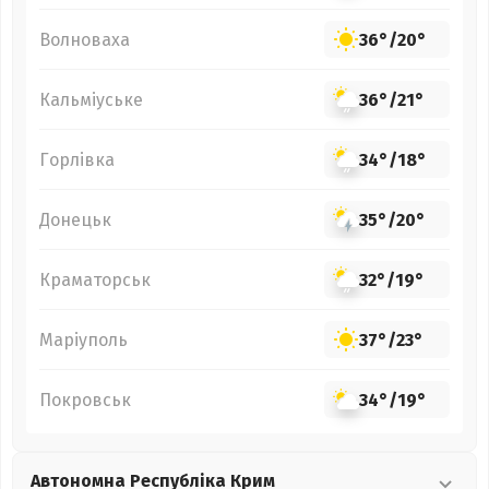
Волноваха
36°
/
20°
Кальміуське
36°
/
21°
Горлівка
34°
/
18°
Донецьк
35°
/
20°
Краматорськ
32°
/
19°
Маріуполь
37°
/
23°
Покровськ
34°
/
19°
Автономна Республіка Крим