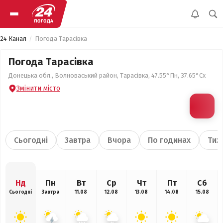
24 Канал
Погода Тарасівка
Погода Тарасівка
Донецька обл., Волноваський район, Тарасівка, 47.55°Пн, 37.65°Сх
Змінити місто
Сьогодні
Завтра
Вчора
По годинах
Тиж
Нд
Пн
Вт
Ср
Чт
Пт
Сб
Сьогодні
Завтра
11.08
12.08
13.08
14.08
15.08