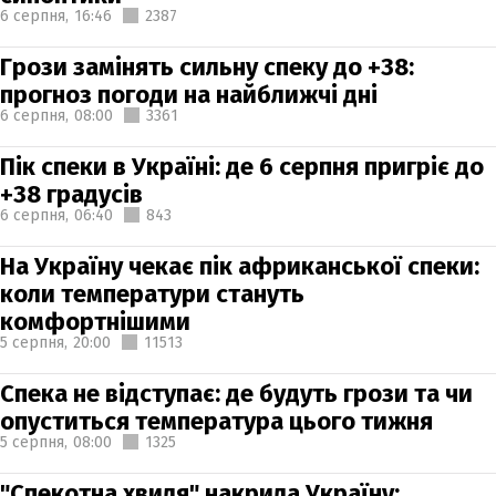
6 серпня,
16:46
2387
Грози замінять сильну спеку до +38:
прогноз погоди на найближчі дні
6 серпня,
08:00
3361
Пік спеки в Україні: де 6 серпня пригріє до
+38 градусів
6 серпня,
06:40
843
На Україну чекає пік африканської спеки:
коли температури стануть
комфортнішими
5 серпня,
20:00
11513
Спека не відступає: де будуть грози та чи
опуститься температура цього тижня
5 серпня,
08:00
1325
"Спекотна хвиля" накрила Україну: