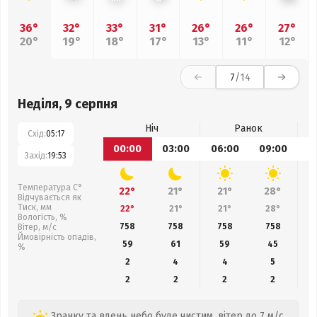
36°
32°
33°
31°
26°
26°
27°
20°
19°
18°
17°
13°
11°
12°
7
/14
Неділя, 9 серпня
Ніч
Ранок
Схід:
05:17
00:00
03:00
06:00
09:00
1
Захід:
19:53
Температура С°
22°
21°
21°
28°
Відчувається як
Тиск, мм
22°
21°
21°
28°
Вологість, %
758
758
758
758
Вітер, м/с
Ймовірність опадів,
59
61
59
45
%
2
4
4
5
2
2
2
2
Зранку та вдень небо буде чистим, вітер до 7 м/с.