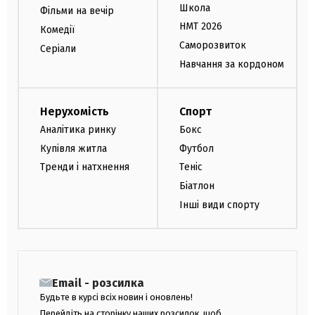
Школа
Фільми на вечір
НМТ 2026
Комедії
Саморозвиток
Серіали
Навчання за кордоном
Нерухомість
Спорт
Аналітика ринку
Бокс
Купівля житла
Футбол
Тренди і натхнення
Теніс
Біатлон
Інші види спорту
Email - розсилка
Будьте в курсі всіх новин і оновлень!
Перейдіть на сторінку наших розсилок, щоб