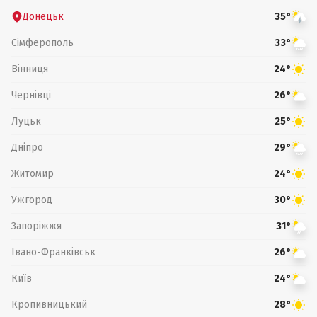
Донецьк
35°
Сімферополь
33°
Вінниця
24°
Чернівці
26°
Луцьк
25°
Дніпро
29°
Житомир
24°
Ужгород
30°
Запоріжжя
31°
Івано-Франківськ
26°
Київ
24°
Кропивницький
28°