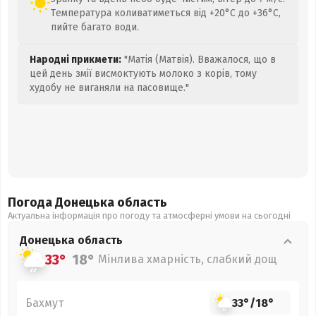
Температура коливатиметься від +20°C до +36°C,
пийте багато води.
Народні прикмети:
"Матія (Матвія). Вважалося, що в
цей день змії висмоктують молоко з корів, тому
худобу не виганяли на пасовище."
Погода Донецька
область
Актуальна інформація про погоду та атмосферні умови на сьогодні
Донецька
область
33°
18°
Мінлива хмарність, слабкий дощ
Бахмут
33°
/
18°