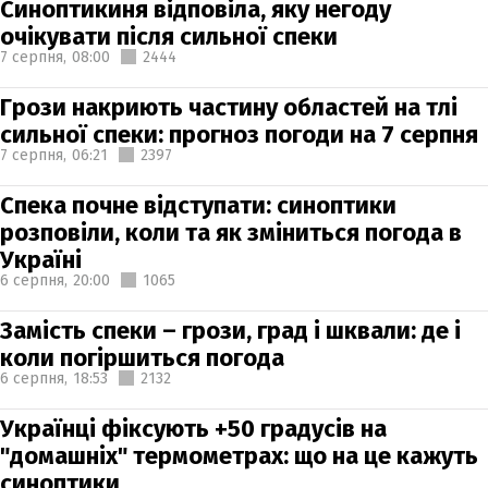
Синоптикиня відповіла, яку негоду
очікувати після сильної спеки
7 серпня,
08:00
2444
Грози накриють частину областей на тлі
сильної спеки: прогноз погоди на 7 серпня
7 серпня,
06:21
2397
Спека почне відступати: синоптики
розповіли, коли та як зміниться погода в
Україні
6 серпня,
20:00
1065
Замість спеки – грози, град і шквали: де і
коли погіршиться погода
6 серпня,
18:53
2132
Українці фіксують +50 градусів на
"домашніх" термометрах: що на це кажуть
синоптики