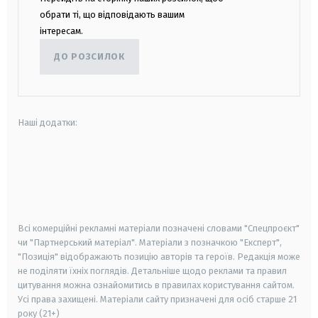
обрати ті, що відповідають вашим
інтересам.
ДО РОЗСИЛОК
Наші додатки:
android
apple
smart tv
samsung smart tv
Всі комерційні рекламні матеріали позначені словами "Спецпроєкт"
чи "Партнерський матеріал". Матеріали з позначкою "Експерт",
"Позиція" відображають позицію авторів та героїв. Редакція може
не поділяти їхніх поглядів. Детальніше щодо реклами та правил
цитування можна ознайомитись в правилах користування сайтом.
Усі права захищені.
Матеріали сайту призначені для осіб старше
21
року (21+)